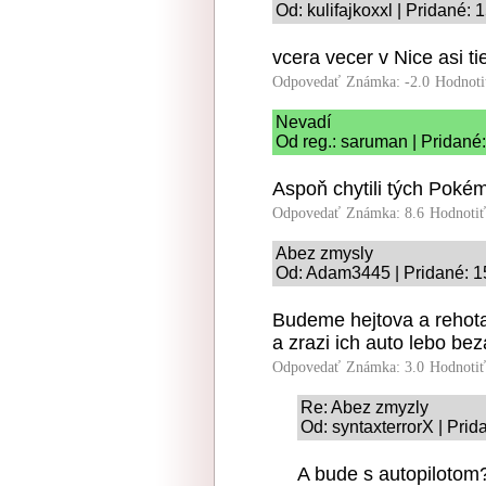
Od: kulifajkoxxl | Pridané:
vcera vecer v Nice asi t
Odpovedať
Známka: -2.0
Hodnoti
Nevadí
Od reg.: saruman | Pridané
Aspoň chytili tých Pok
Odpovedať
Známka: 8.6
Hodnoti
Abez zmysly
Od: Adam3445 | Pridané: 1
Budeme hejtova a rehotat 
a zrazi ich auto lebo bez
Odpovedať
Známka: 3.0
Hodnoti
Re: Abez zmyzly
Od: syntaxterrorX | Pri
A bude s autopilotom