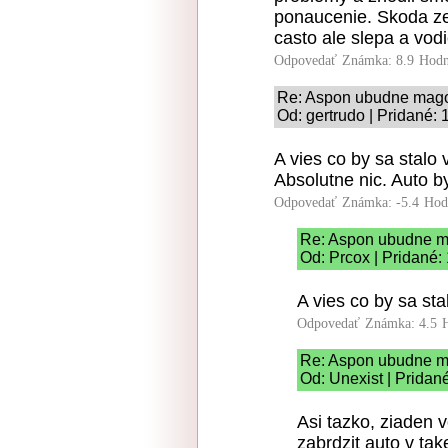
ponaucenie. Skoda ze
casto ale slepa a vod
Odpovedať
Známka: 8.9
Hodn
Re: Aspon ubudne mag
Od: gertrudo | Pridané:
A vies co by sa stalo
Absolutne nic. Auto b
Odpovedať
Známka: -5.4
Hod
Re: Aspon ubudne 
Od: Prcox | Pridané:
A vies co by sa sta
Odpovedať
Známka: 4.5
Re: Aspon ubudne 
Od: Unexist | Pridan
Asi tazko, ziaden 
zabrdzit auto v tak