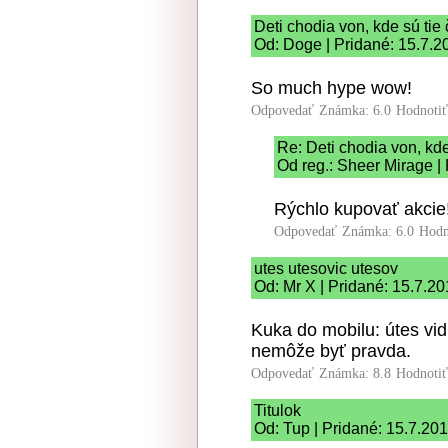
Deti chodia von, kde sú tie
Od: Doge | Pridané: 15.7.2
So much hype wow!
Odpovedať
Známka: 6.0
Hodnoti
Re: Deti chodia von, kd
Od reg.: Sheer Mirage |
Rýchlo kupovať akcie!
Odpovedať
Známka: 6.0
Hodn
utes utesovic utesov
Od: Mr X | Pridané: 15.7.2
Kuka do mobilu: útes vid
nemôže byť pravda.
Odpovedať
Známka: 8.8
Hodnoti
Titulok
Od: Tup | Pridané: 15.7.20