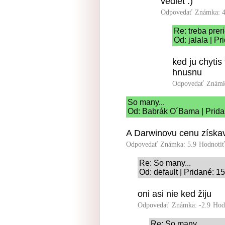
vediet :)
Odpovedať
Známka: 4
Re: treba prer
Od: jalala | P
ked ju chytis
hnusnu
Odpovedať
Známk
So many...
Od: Babrák O´Bama | Prida
A Darwinovu cenu získav
Odpovedať
Známka: 5.9
Hodnoti
Re: So many...
Od: default | Pridané: 1
oni asi nie ked žiju
Odpovedať
Známka: -2.9
Hod
Re: So many...