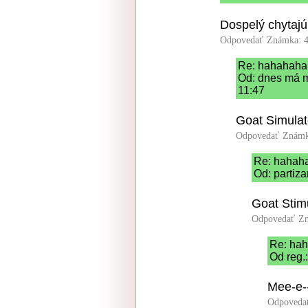
Dospelý chytaj
Odpovedať
Známka: 4
Re: hahahaha
Od: dnes má m
11:47
Goat Simulat
Odpovedať
Známk
Re: hahah
Od: partiza
Goat Stimu
Odpovedať
Zn
Re: ha
Od reg.
Mee-e--
Odpoveda