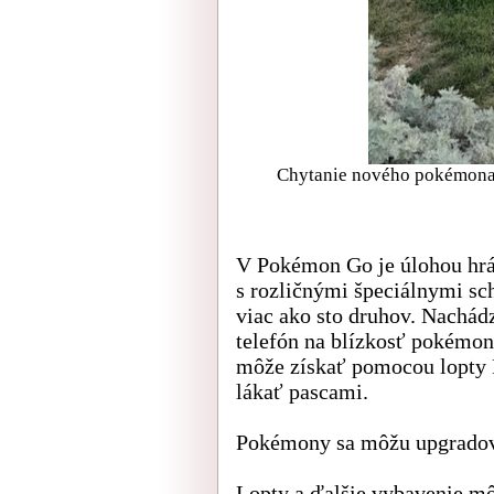
Chytanie nového pokémona, 
V Pokémon Go je úlohou hrá
s rozličnými špeciálnymi sc
viac ako sto druhov. Nachád
telefón na blízkosť pokémon
môže získať pomocou lopty 
lákať pascami.
Pokémony sa môžu upgradova
Lopty a ďalšie vybavenie mô