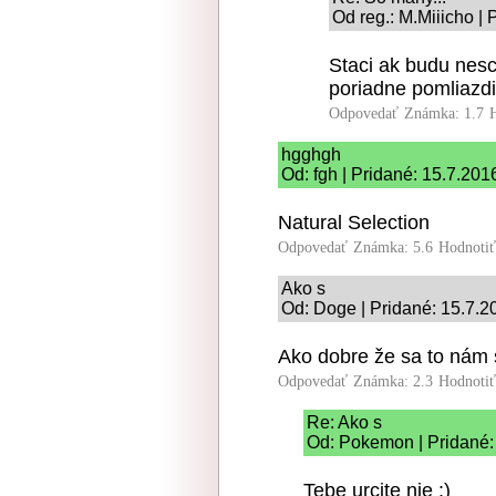
Od reg.: M.Miiicho |
Staci ak budu nesc
poriadne pomliazdil
Odpovedať
Známka: 1.7
hgghgh
Od: fgh | Pridané: 15.7.201
Natural Selection
Odpovedať
Známka: 5.6
Hodnoti
Ako s
Od: Doge | Pridané: 15.7.2
Ako dobre že sa to nám 
Odpovedať
Známka: 2.3
Hodnoti
Re: Ako s
Od: Pokemon | Pridané:
Tebe urcite nie :)