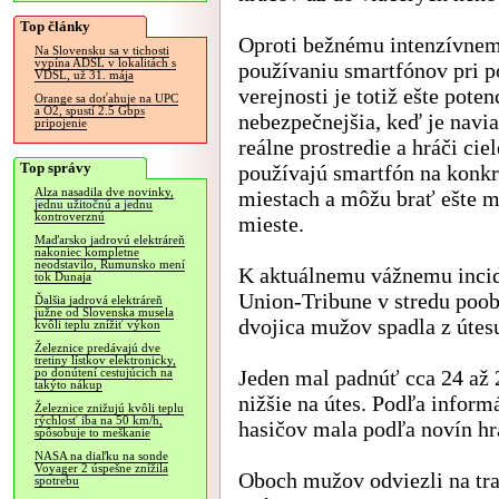
Top články
Oproti bežnému intenzívne
Na Slovensku sa v tichosti
vypína ADSL v lokalitách s
používaniu smartfónov pri 
VDSL, už 31. mája
verejnosti je totiž ešte poten
Orange sa doťahuje na UPC
a O2, spustí 2.5 Gbps
nebezpečnejšia, keď je navi
pripojenie
reálne prostredie a hráči cie
Top správy
používajú smartfón na konk
Alza nasadila dve novinky,
miestach a môžu brať ešte m
jednu užitočnú a jednu
kontroverznú
mieste.
Maďarsko jadrovú elektráreň
nakoniec kompletne
neodstavilo, Rumunsko mení
K aktuálnemu vážnemu inci
tok Dunaja
Union-Tribune v stredu poob
Ďalšia jadrová elektráreň
južne od Slovenska musela
dvojica mužov spadla z útes
kvôli teplu znížiť výkon
Železnice predávajú dve
tretiny lístkov elektronicky,
Jeden mal padnúť cca 24 až 
po donútení cestujúcich na
takýto nákup
nižšie na útes. Podľa infor
Železnice znižujú kvôli teplu
rýchlosť iba na 50 km/h,
hasičov mala podľa novín h
spôsobuje to meškanie
NASA na diaľku na sonde
Voyager 2 úspešne znížila
Oboch mužov odviezli na tra
spotrebu