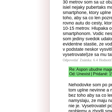
30 metrov som sa uz obze
isiel nejaky pubertaks 
smartphone, ktory uplne
toho, aby sa co len pozr
rovno autu do cesty, kt
10-15 metrov. Hlupaka o
smartphonom. Vodic nesta
som jediny svedok udalos
evidentne stastie, ze vo
v podstate neskor vysvitl
vysetrovatel)ze sa mu ta
Odpovedať
Známka: 6.4
Hodnoti
Re: Aspon ubudne mag
Od: Unexist | Pridané: 
Nehodovke som po pri
tom uplne nevinne a 
bez toho aby sa co len
namyslaju, ze maju na
nie je. Vysetrovatel 
problemy a zhodli sm