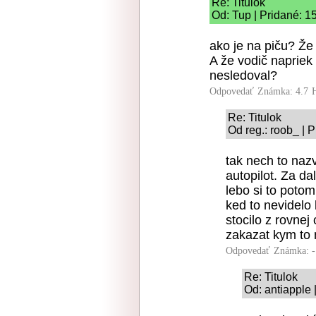
Re: Titulok
Od: Tup | Pridané: 1
ako je na piču? Že 
A že vodič napriek
nesledoval?
Odpovedať
Známka: 4.7
Re: Titulok
Od reg.: roob_ | 
tak nech to nazv
autopilot. Za da
lebo si to poto
ked to nevidelo
stocilo z rovnej
zakazat kym to 
Odpovedať
Známka: -
Re: Titulok
Od: antiapple 