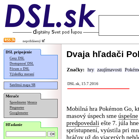
neprihlásený
Dvaja hľadači Po
DSL pripojenie
Ceny DSL
Dostupnosť DSL
Fórum o DSL
Značky:
hry
zaujímavosti
Pokém
Výsledky meraní
DSL.sk, 15.7.2016
Satelitná mapa SR
Merače
Speedmeter
Merania
Mobilná hra Pokémon Go, kt
Pingmeter
Googlemeter
masový úspech sme
úspešne
predpovedali
ešte 7. júla hne
Hľadanie
sprístupnení, vyústila pri m
hráčov už do viacerých nehô