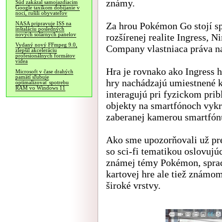
známy.
Súd zakázal samojazdiacim
Google taxíkom dobíjanie v
noci, rušili obyvateľov
Za hrou Pokémon Go stojí sp
NASA pripravuje ISS na
inštaláciu posledných
nových solárnych panelov
rozšírenej realite Ingress,
Vydaný nový FFmpeg 9.0,
Company vlastniaca práva 
zlepšil akceleráciu
profesionálnych formátov
videa
Hra je rovnako ako Ingress hr
Microsoft v čase drahých
pamätí sľubuje
hry nachádzajú umiestnené k
optimalizovať spotrebu
RAM vo Windows 11
interagujú pri fyzickom prib
objekty na smartfónoch vykr
zaberanej kamerou smartfón
Ako sme upozorňovali už pre
so sci-fi tematikou oslovujú
známej témy Pokémon, spraco
kartovej hre ale tiež známom
široké vrstvy.