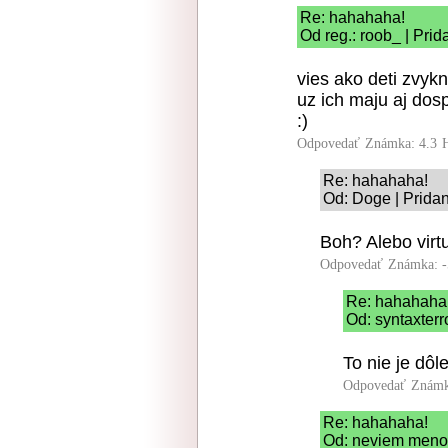
Re: hahahaha!
Od reg.: roob_ | Pri
vies ako deti zvyk
uz ich maju aj dosp
:)
Odpovedať
Známka: 4.3
Re: hahahaha!
Od: Doge | Prida
Boh? Alebo virt
Odpovedať
Známka: -
Re: hahahaha
Od: syntaxterr
To nie je dôl
Odpovedať
Známk
Re: hahahaha!
Od: neviem meno 