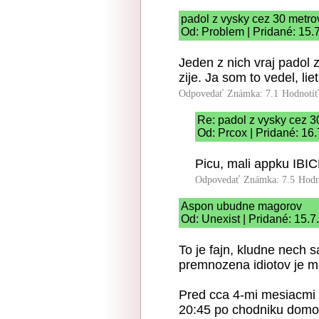
padol z vysky cez 30 metro
Od: Problem | Pridané: 15.
Jeden z nich vraj padol 
zije. Ja som to vedel, li
Odpovedať
Známka: 7.1
Hodnoti
Re: padol z vysky cez 3
Od: Prcox | Pridané: 16
Picu, mali appku IBICF 
Odpovedať
Známka: 7.5
Hodn
Aspon ubudne magorov
Od: Unexist | Pridané: 15.
To je fajn, kludne nech s
premnozena idiotov je 
Pred cca 4-mi mesiacmi s
20:45 po chodniku domov 