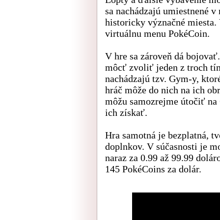
sa nachádzajú umiestnené v 
historicky význačné miesta.
virtuálnu menu PokéCoin.
V hre sa zároveň dá bojovať.
môcť zvoliť jeden z troch tí
nachádzajú tzv. Gym-y, ktor
hráč môže do nich na ich o
môžu samozrejme útočiť na
ich získať.
Hra samotná je bezplatná, t
doplnkov. V súčasnosti je 
naraz za 0.99 až 99.99 dolá
145 PokéCoins za dolár.