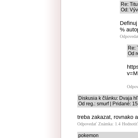
Re: Titu
Od: Výv
Definuj
% autop
Odpoveda
Re: 
Od r
http
v=M
Odpov
Diskusia k článku: Dvaja h
Od reg.: smurf | Pridané: 1
treba zakazat, rovnako a
Odpovedať
Známka: 1.4
Hodnoti
pokemon