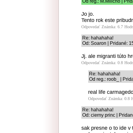
Od reg.: M.Miiicho | Pri
Jo jo.
Tento rok este pribu
Odpovedať
Známka: 6.7
Hodn
Re: hahahaha!
Od: Soaron | Pridané: 1
Jj. ale migranti túto h
Odpovedať
Známka: 0.8
Hodn
Re: hahahaha!
Od reg.: roob_ | Pri
real life carmagedo
Odpovedať
Známka: 0.8
Re: hahahaha!
Od: cierny princ | Prida
sak presne o to ide v t