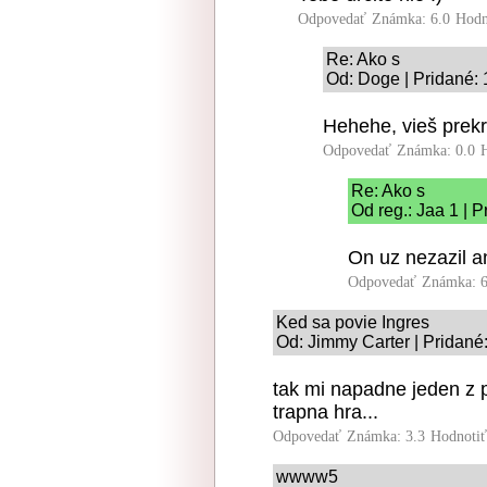
Odpovedať
Známka: 6.0
Hodn
Re: Ako s
Od: Doge | Pridané: 
Hehehe, vieš prekr
Odpovedať
Známka: 0.0
Re: Ako s
Od reg.: Jaa 1 | 
On uz nezazil a
Odpovedať
Známka: 6
Ked sa povie Ingres
Od: Jimmy Carter | Pridané
tak mi napadne jeden z 
trapna hra...
Odpovedať
Známka: 3.3
Hodnoti
wwww5