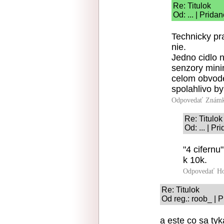
Re: Titulok
Od: ... | Prid
Technicky pra
nie.
Jedno cidlo n
senzory mini
celom obvode
spolahlivo b
Odpovedať
Známk
Re: Titulok
Od: ... | P
"4 cifernu
k 10k.
Odpovedať
Ho
Re: Titulok
Od reg.: roob_ | 
a este co sa ty