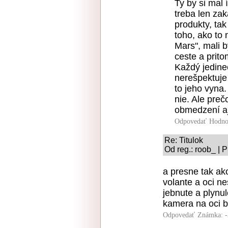
Ty by si mal 
treba len za
produkty, tak
toho, ako to 
Mars", mali b
ceste a prito
Každý jedine
nerešpektuje
to jeho vyna
nie. Ale pre
obmedzení aj
Odpovedať
Hodno
Re: Titulok
Od reg.: roob_ | 
a presne tak ak
volante a oci ne
jebnute a plynul
kamera na oci b
Odpovedať
Známka: -