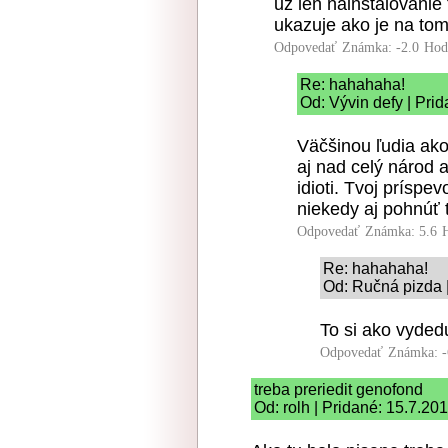
uz len nainstalovanie 
ukazuje ako je na tom
Odpovedať
Známka: -2.0
Hod
Re: hahahaha!
Od: Vývin defy | Pri
Väčšinou ľudia ako
aj nad celý národ a
idioti. Tvoj príspe
niekedy aj pohnúť 
Odpovedať
Známka: 5.6
Re: hahahaha!
Od: Ručná pizda 
To si ako vyded
Odpovedať
Známka: -
treba preriedit genofond
Od: rolh | Pridané: 15.7.20