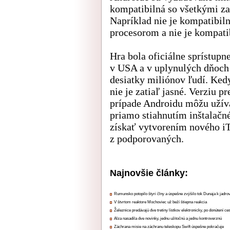
kompatibilná so všetkými za
Napríklad nie je kompatibiln
procesorom a nie je kompati
Hra bola oficiálne sprístupn
v USA a v uplynulých dňoch 
desiatky miliónov ľudí. Kedy
nie je zatiaľ jasné. Verziu 
prípade Androidu môžu užívat
priamo stiahnutím inštalačn
získať vytvorením nového iT
z podporovaných.
Najnovšie články:
Rumunsko potopilo štyri člny a úspešne zvýšilo tok Dunaja k jadrov
V štvrtom reaktore Mochoviec už beží štiepna reakcia
Železnice predávajú dve tretiny lístkov elektronicky, po donútení ce
Alza nasadila dve novinky, jednu užitočnú a jednu kontroverznú
Záchrana misie na záchranu teleskopu Swift úspešne pokračuje