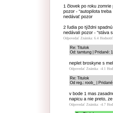
1 človek po roku zomrie 
pozor - "autopilota treba
nedávať pozor
2 ľudia po týždni spadn
nedávali pozor - "stáva s
Odpovedať
Známka: 6.4
Hodnoti
Re: Titulok
Od: tamtung | Pridané: 
neplet broskyne s me
Odpovedať
Známka: -4.1
Hod
Re: Titulok
Od reg.: roob_ | Pridané
v bode 1 mas zasadnu 
napicu a nie preto, z
Odpovedať
Známka: -4.7
Hod