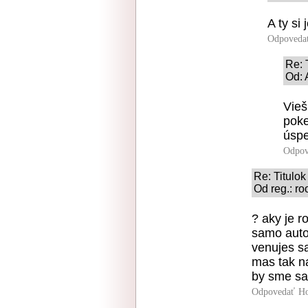
A ty si 
Odpoveda
Re: 
Od: 
Vieš
pok
úspe
Odpov
Re: Titulok
Od reg.: ro
? aky je r
samo auto
venujes sa
mas tak na
by sme sa 
Odpovedať
Ho