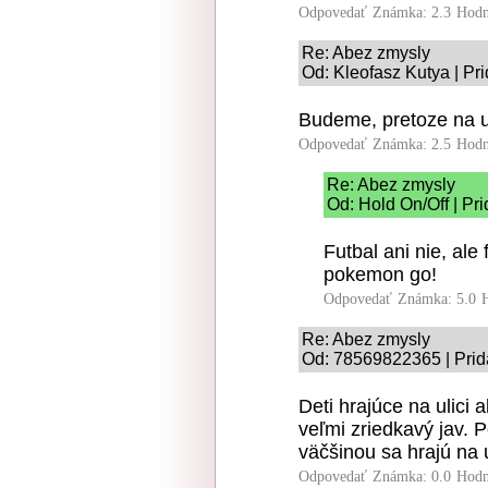
Odpovedať
Známka: 2.3
Hodn
Re: Abez zmysly
Od: Kleofasz Kutya | Pr
Budeme, pretoze na ul
Odpovedať
Známka: 2.5
Hodn
Re: Abez zmysly
Od: Hold On/Off | Pr
Futbal ani nie, ale 
pokemon go!
Odpovedať
Známka: 5.0
Re: Abez zmysly
Od: 78569822365 | Prid
Deti hrajúce na ulici 
veľmi zriedkavý jav. 
väčšinou sa hrajú na u
Odpovedať
Známka: 0.0
Hodn