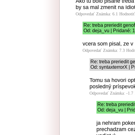
Ako tu bolo pisane treba
by sa mal zmenit na Idio
Odpovedať
Známka: 6.1
Hodnoti
Re: treba preriedit geno
Od: deja_vu | Pridané: 
vcera som pisal, ze v
Odpovedať
Známka: 7.3
Hodn
Re: treba preriedit 
Od: syntaxterrorX | 
Tomu sa hovori op
posledný príspevo
Odpovedať
Známka: -1.7
Re: treba preried
Od: deja_vu | Pri
ja nehram pokem
prechadzam cez 