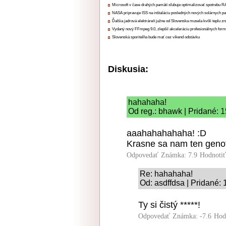
Microsoft v čase drahých pamätí sľubuje optimalizovať spotrebu
NASA pripravuje ISS na inštaláciu posledných nových solárnych p
Ďalšia jadrová elektráreň južne od Slovenska musela kvôli teplu zn
Vydaný nový FFmpeg 9.0, zlepšil akceleráciu profesionálnych form
Slovenská sporiteľňa bude mať cez víkend odstávku
Diskusia:
hahahaha!
Od reg.: bhawk | Pridané: 
aaahahahahaha! :D
Krasne sa nam ten genof
Odpovedať
Známka: 7.9
Hodnoti
Re: hahahaha!
Od: asdffdsa | Pridané:
Ty si čistý *****!
Odpovedať
Známka: -7.6
Hod