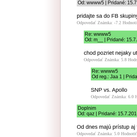
Od: wwww5 | Pridané: 15.7
pridajte sa do FB skupi
Odpovedať
Známka: -7.2
Hodnoti
Re: wwww5
Od: m__ | Pridané: 15.7
chod pozriet nejaky 
Odpovedať
Známka: 5.8
Hodn
Re: wwww5
Od reg.: Jaa 1 | Pri
SNP vs. Apollo
Odpovedať
Známka: 6.0
Doplnim
Od: qaz | Pridané: 15.7.20
Od dnes majú prístup aj 
Odpovedať
Známka: 5.0
Hodnoti