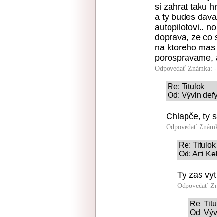
si zahrat taku h
a ty budes dava
autopilotovi.. n
doprava, ze co s
na ktoreho mas 
porospravame, a
Odpovedať
Známka: -
Re: Titulok
Od: Vývin defy
Chlapče, ty s
Odpovedať
Známk
Re: Titulok
Od: Arti Ke
Ty zas vyt
Odpovedať
Zn
Re: Titu
Od: Výv