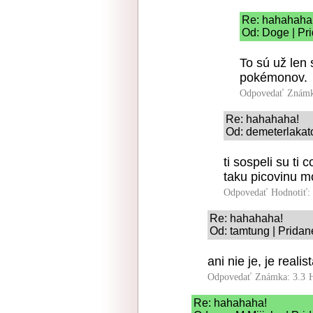
Re: hahahaha
Od: Doge | Pr
To sú už len 
pokémonov.
Odpovedať
Známk
Re: hahahaha!
Od: demeterlakato
ti sospeli su ti
taku picovinu m
Odpovedať
Hodnotiť:
Re: hahahaha!
Od: tamtung | Pridan
ani nie je, je rea
Odpovedať
Známka: 3.3
Re: hahahaha!