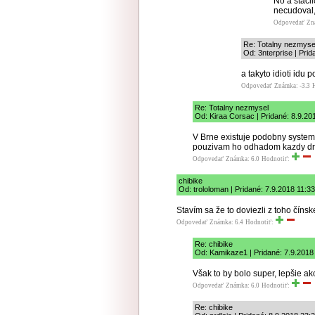
No a stacil
necudoval, 
Odpovedať
Zn
Re: Totalny nezmyse
Od: 3nterprise | Prid
a takyto idioti idu
Odpovedať
Známka: -3.3
Re: Totalny nezmysel
Od: Kiraa Corsac | Pridané: 8.9.20
V Brne existuje podobny system,
pouzivam ho odhadom kazdy dr
Odpovedať
Známka: 6.0
Hodnotiť:
chibike
Od: trololoman | Pridané: 7.9.2018 11:33
Stavím sa že to doviezli z toho číns
Odpovedať
Známka: 6.4
Hodnotiť:
Re: chibike
Od: Kamikaze1 | Pridané: 7.9.2018
Však to by bolo super, lepšie ako
Odpovedať
Známka: 6.0
Hodnotiť:
Re: chibike