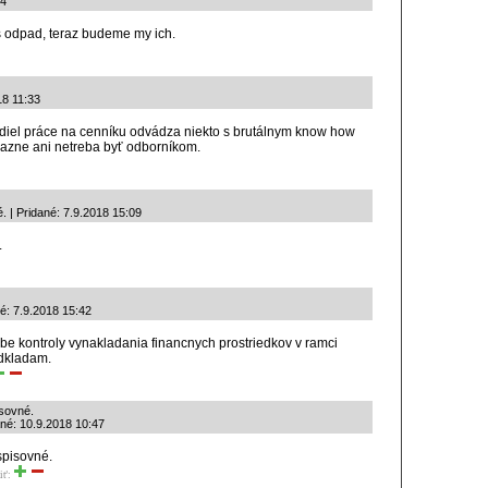
24
s odpad, teraz budeme my ich.
18 11:33
odiel práce na cenníku odvádza niekto s brutálnym know how
azne ani netreba byť odborníkom.
. | Pridané: 7.9.2018 15:09
.
né: 7.9.2018 15:42
be kontroly vynakladania financnych prostriedkov v ramci
dkladam.
isovné.
ané: 10.9.2018 10:47
spisovné.
iť: