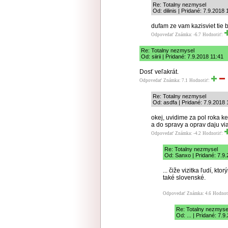
Re: Totalny nezmysel
Od: dilinis | Pridané: 7.9.2018 
dufam ze vam kazisviet tie 
Odpovedať
Známka: -6.7
Hodnotiť:
Re: Totalny nezmysel
Od: siirii | Pridané: 7.9.2018 11:41
Dosť veľakrát.
Odpovedať
Známka: 7.1
Hodnotiť:
Re: Totalny nezmysel
Od: asdfa | Pridané: 7.9.2018 
okej, uvidime za pol roka ke
a do spravy a oprav daju via
Odpovedať
Známka: -4.2
Hodnotiť:
Re: Totalny nezmysel
Od: Sanxo | Pridané: 7.9
... čiže vizitka ľudí, kt
také slovenské.
Odpovedať
Známka: 4.6
Hodnot
Re: Totalny nezmyse
Od: ... | Pridané: 7.