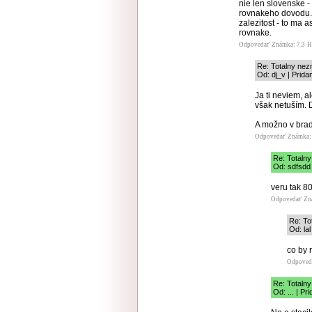
nie len slovenske -
rovnakeho dovodu. 
zalezitost - to ma
rovnake.
Odpovedať
Známka: 7.3
H
Re: Totalny nez
Od: dj_v | Prida
Ja ti neviem, 
však netuším. 
A možno v brad
Odpovedať
Známka: 
Re: Totaln
Od: sdfsdd 
veru tak 8
Odpovedať
Zn
Re: To
Od: la
co by 
Odpoved
Re: Totaln
Od: ... | Pr