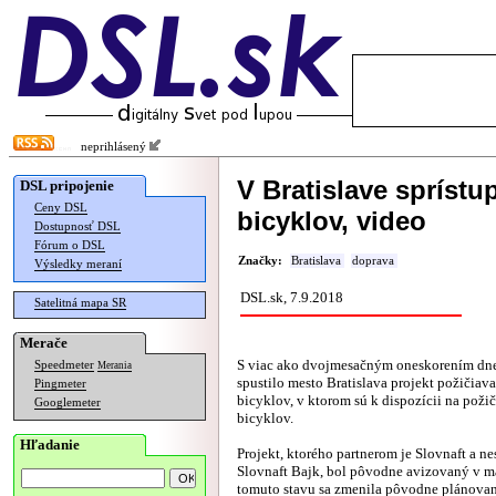
neprihlásený
V Bratislave spríst
DSL pripojenie
Ceny DSL
bicyklov, video
Dostupnosť DSL
Fórum o DSL
Značky:
Bratislava
doprava
Výsledky meraní
DSL.sk, 7.9.2018
Satelitná mapa SR
Merače
S viac ako dvojmesačným oneskorením d
Speedmeter
Merania
spustilo mesto Bratislava projekt požičiav
Pingmeter
bicyklov, v ktorom sú k dispozícii na poži
Googlemeter
bicyklov.
Hľadanie
Projekt, ktorého partnerom je Slovnaft a n
Slovnaft Bajk, bol pôvodne avizovaný v má
tomuto stavu sa zmenila pôvodne plánova