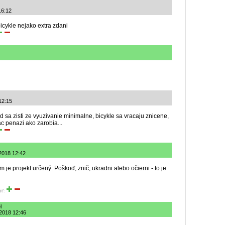
16:12
bicykle nejako extra zdani
12:15
d sa zisti ze vyuzivanie minimalne, bicykle sa vracaju znicene,
c penazi ako zarobia...
.2018 12:42
orým je projekt určený. Poškoď, znič, ukradni alebo očierni - to je
iť:
l
9.2018 12:46