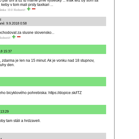
o par dni a uz tu mame prve vysledky ... Inak teiz by som sa
keby v tom mali prsty taxikari ...
ámka: 10.0
Hodnotiť:
l
ané: 9.9.2018 0:58
 pochodovat za slusne slovensko...
Hodnotiť:
18 15:37
 zdarma je len na 15 minut. Ak je vonku nad 18 stupnov,
uhy den.
keho bicyklového pohrebiska: https://dopice.sk/lTZ
 13:29
by tam stáli a hrdzaveli.