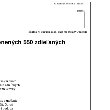
Za poslednú hodinu: 57 meraní
inzercia
Štvrtok, 6. augusta 2026, dnes má meniny
Jozefína
upnených 550 zdieľaných
nešným dňom
ania zdieľaných
čanie stovky
esie označenie
ji. Oproti
ná podoba