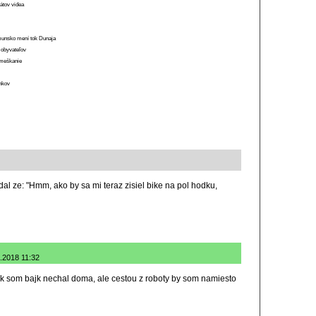
átov videa
munsko mení tok Dunaja
 obyvateľov
o meškanie
ánkov
al ze: "Hmm, ako by sa mi teraz zisiel bike na pol hodku,
.9.2018 11:32
ak som bajk nechal doma, ale cestou z roboty by som namiesto