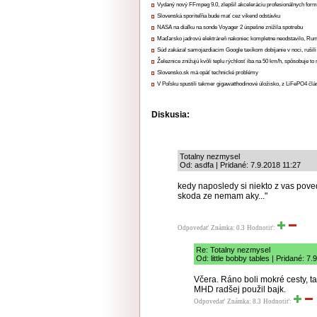
Vydaný nový FFmpeg 9.0, zlepšil akceleráciu profesionálnych form
Slovenská sporiteľňa bude mať cez víkend odstávku
NASA na diaľku na sonde Voyager 2 úspešne znížila spotrebu
Maďarsko jadrovú elektráreň nakoniec kompletne neodstavilo, Ru
Súd zakázal samojazdiacim Google taxíkom dobíjanie v noci, rušili
Železnice znižujú kvôli teplu rýchlosť iba na 50 km/h, spôsobuje t
Slovensko.sk má opäť technické problémy
V Poľsku spustili takmer gigawatthodinové úložisko, z LiFePO4 čl
Diskusia:
Totalny nezmysel
Od: asdfa | Pridané: 7.9.2018 11:27
kedy naposledy si niekto z vas poved
skoda ze nemam aky..."
Odpovedať
Známka: 0.3
Hodnotiť:
Re: Totalny nezmysel
Od: little bobby tables | Pridané: 7
Včera. Ráno boli mokré cesty, t
MHD radšej použil bajk.
Odpovedať
Známka: 8.3
Hodnotiť: