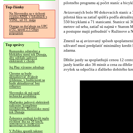
pilotného programu aj počet staníc a bicyk
Top články
Avizovaných bolo 90 dokovacích staníc a 
Na Slovensku sa v tichosti
pilotná fáza sa zatiaľ spúšťa podľa aktuáln
vypína ADSL v lokalitách s
VDSL, už 31. mája
550 bicyklami a 71 stanicami. Stanice sú 3
metrov od seba, zatiaľ sú najmä v Starom M
Orange sa doťahuje na UPC
a O2, spustí 2.5 Gbps
a postupne majú pribudnúť v Ružinove a 
pripojenie
Zmenil sa aj avizovaný spôsob spoplatnenia
Top správy
užívateľ musí predplatiť minimálny kredit 
zdarma.
Rumunsko odstrelmi a
blokádou mení tok Dunaja,
aby udržalo jadrovú
Dlhšie jazdy sa spoplatňujú cenou 12 cent
elektráreň v chode
jazdy kratšie ako 36 minút a cena za dlhšie
Joj Play výrazne zdražuje
zvyšok sa odpočíta z ďalšieho dobitého kre
Chrome sa bude
aktualizovať dvakrát
týždenne, v budúcnosti sa
bude aktualizovať bez
reštartov
Slovensko.sk má opäť
technické problémy
Maďarsko jadrovú elektráreň
nakoniec kompletne
neodstavilo, Rumunsko mení
tok Dunaja
Železnice znižujú kvôli teplu
rýchlosť iba na 50 km/h,
spôsobuje to meškanie
V Poľsku spustili takmer