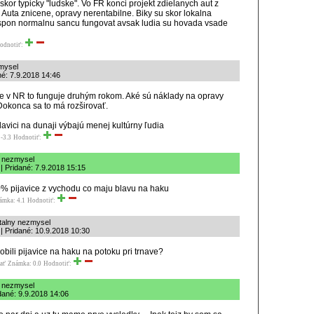
 skor typicky "ludske". Vo FR konci projekt zdielanych aut z
Auta znicene, opravy nerentabilne. Biky su skor lokalna
 aspon normalnu sancu fungovat avsak ludia su hovada vsade
odnotiť:
mysel
né: 7.9.2018 14:46
ale v NR to funguje druhým rokom. Aké sú náklady na opravy
Dokonca sa to má rozširovať.
avici na dunaji výbajú menej kultúrny ľudia
-3.3
Hodnotiť:
y nezmysel
| Pridané: 7.9.2018 15:15
0% pijavice z vychodu co maju blavu na haku
ámka: 4.1
Hodnotiť:
talny nezmysel
l | Pridané: 10.9.2018 10:30
robili pijavice na haku na potoku pri trnave?
ať
Známka: 0.0
Hodnotiť:
y nezmysel
idané: 9.9.2018 14:06