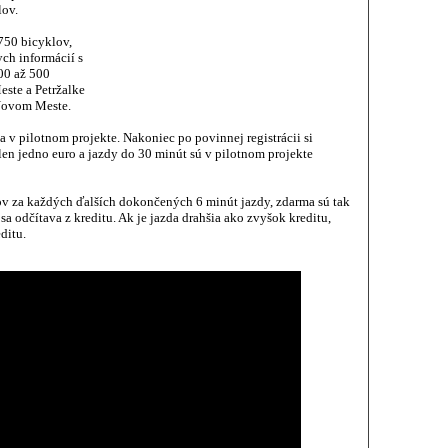
lov.
750 bicyklov,
ych informácií s
00 až 500
este a Petržalke
Novom Meste.
 v pilotnom projekte. Nakoniec po povinnej registrácii si
len jedno euro a jazdy do 30 minút sú v pilotnom projekte
ov za každých ďalších dokončených 6 minút jazdy, zdarma sú tak
 sa odčítava z kreditu. Ak je jazda drahšia ako zvyšok kreditu,
ditu.