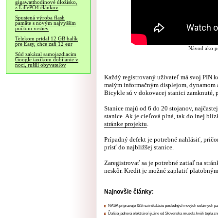
gigawatthodinové úložisko,
z LiFePO4 článkov
Spustená výroba flash
pamäte s novým najvyšším
počtom vrstiev
Telekom pridal 12 GB balík
pre Easy, chce zaň 12 eur
Návod ako po
Súd zakázal samojazdiacim
Google taxíkom dobíjanie v
noci, rušili obyvateľov
Každý registrovaný užívateľ má svoj PIN 
malým informačným displejom, dynamom aj
Bicykle sú v dokovacej stanici zamknuté, 
Stanice majú od 6 do 20 stojanov, najčaste
stanice. Ak je cieľová plná, tak do inej blí
stránke projektu
.
Prípadný defekt je potrebné nahlásiť, pri
prísť do najbližšej stanice.
Zaregistrovať sa je potrebné zatiaľ na strá
neskôr. Kredit je možné zaplatiť platobným
Najnovšie články:
NASA pripravuje ISS na inštaláciu posledných nových solárnych p
Ďalšia jadrová elektráreň južne od Slovenska musela kvôli teplu zn