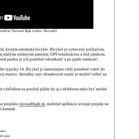
užívať Slovnaft Bajk (video: Slovnaft)
kód, ktorým odomyká bicykle. Bicykel je vybavený počítačom,
 malými solárnymi panelmi, GPS lokalizáciou a tiež zámkom.
pred jazdou je ich potrebné odomknúť a po jazde zamknúť.
jšie typicky 14. Bicykel je samozrejme vždy potrebné vrátiť do
zkej stanice. Aktuálny stav obsadenosti staníc je možné vidieť na
čom vzhľadom na použité plášte by aj s defektom malo byť možné
nke projektu
slovnaftbajk.sk
, mobilné aplikácie avizuje projekt na
i kartami.
anelov
ížiť výkon