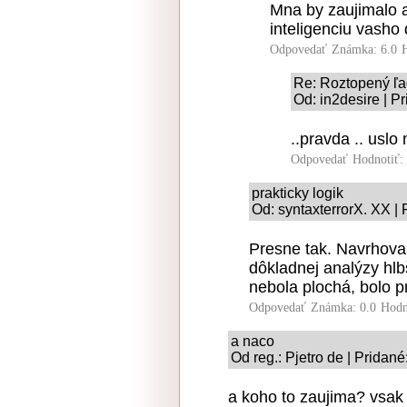
Mna by zaujimalo 
inteligenciu vasho 
Odpovedať
Známka: 6.0
Re: Roztopený ľa
Od: in2desire | P
..pravda .. uslo 
Odpovedať
Hodnotiť:
prakticky logik
Od: syntaxterrorX. XX |
Presne tak. Navrhova
dôkladnej analýzy hlb
nebola plochá, bolo 
Odpovedať
Známka: 0.0
Hodn
a naco
Od reg.: Pjetro de | Pridan
a koho to zaujima? vsak 