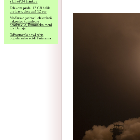
z LiFePO4 článkov
Telekom pridal 12 GB balík
pre Easy, chce zaň 12 eur
Maďarsko jadrovú elektráreň
nakoniec kompletne
neodstavilo, Rumunsko mení
tok Dunaja
Odštartovala nová séria
populárneho sci-fi Futurama