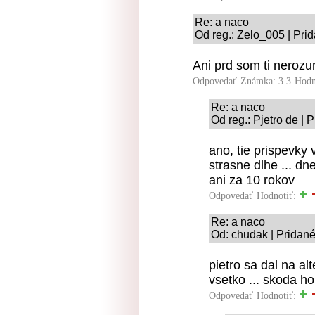
Re: a naco
Od reg.: Zelo_005 | Pri
Ani prd som ti nerozu
Odpovedať
Známka: 3.3
Hodn
Re: a naco
Od reg.: Pjetro de | 
ano, tie prispevky
strasne dlhe ... d
ani za 10 rokov
Odpovedať
Hodnotiť:
Re: a naco
Od: chudak | Pridané
pietro sa dal na al
vsetko ... skoda ho
Odpovedať
Hodnotiť: