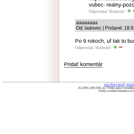
vubec- realny-pozo
Odpovedať
Hodnotiť:
aaaaaaaa
Od: ladovec | Pridané: 18.
Po 9 rokoch, uf tak to b
Odpovedať
Hodnotiť:
Pridať komentár
NÁVŠTEVNOSŤ
|
INZE
(C) 2004, 2005 DSL.sk | Všetky práva vyhradené
Všetky uvedené informácie sú b