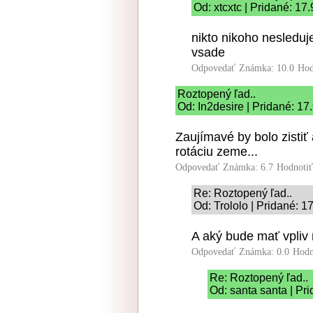
Od: xtcxtc | Pridané: 17
nikto nikoho nesleduj
vsade
Odpovedať
Známka: 10.0
Hod
Roztopený ľad..
Od: In2desire | Pridané: 17
Zaujímavé by bolo zistiť
rotáciu zeme...
Odpovedať
Známka: 6.7
Hodnoti
Re: Roztopený ľad..
Od: Trololo | Pridané: 1
A aký bude mať vpliv
Odpovedať
Známka: 0.0
Hodn
Re: Roztopený ľad..
Od: santa santa | Pr