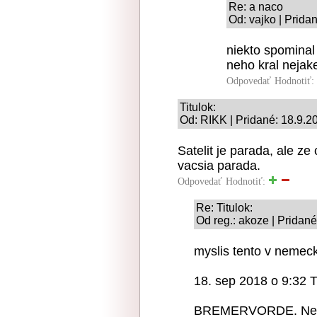
Re: a naco
Od: vajko | Prida
niekto spominal
neho kral nejak
Odpovedať
Hodnotiť:
Titulok:
Od: RIKK | Pridané: 18.9.2
Satelit je parada, ale ze 
vacsia parada.
Odpovedať
Hodnotiť:
Re: Titulok:
Od reg.: akoze | Pridan
myslis tento v nemec
18. sep 2018 o 9:32
BREMERVORDE. Nemec