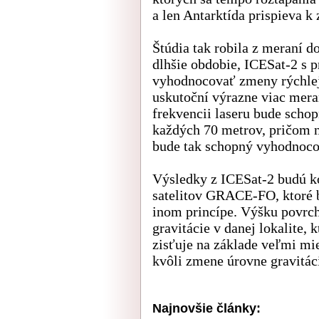
a len Antarktída prispieva k
Štúdia tak robila z meraní d
dlhšie obdobie, ICESat-2 s 
vyhodnocovať zmeny rýchlejš
uskutoční výrazne viac mera
frekvencii laseru bude scho
každých 70 metrov, pričom n
bude tak schopný vyhodnoco
Výsledky z ICESat-2 budú k
satelitov GRACE-FO, ktoré b
inom princípe. Výšku povrch
gravitácie v danej lokalite, 
zisťuje na základe veľmi mi
kvôli zmene úrovne gravitác
Najnovšie články: