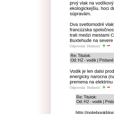
prvý vlak na vodíkový 
ekologickejšiu, hoci 
súpravám.
Dva svetlomodré vlaky
francúzska spoločnosť
trati medzi mestami
Buxtehude na severe k
Odpovedať
Hodnotiť:
Re: Titulok:
Od: H2 - vodik | Pridané
Vodik je len dalsi pro
energicky narocna (na
premena na elektrinu 
Odpovedať
Hodnotiť:
Re: Titulok:
Od: H2 - vodik | Pri
http://notebookblog