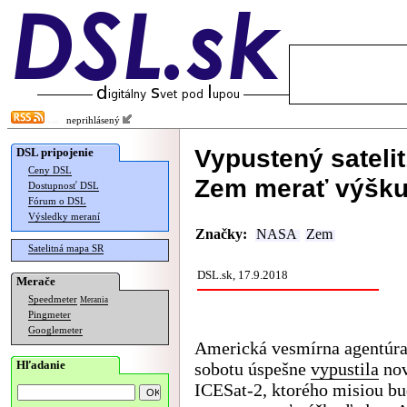
neprihlásený
Vypustený satelit
DSL pripojenie
Ceny DSL
Zem merať výšku
Dostupnosť DSL
Fórum o DSL
Výsledky meraní
Značky:
NASA
Zem
Satelitná mapa SR
DSL.sk, 17.9.2018
Merače
Speedmeter
Merania
Pingmeter
Googlemeter
Americká vesmírna agentúr
Hľadanie
sobotu úspešne
vypustila
nov
ICESat-2, ktorého misiou b