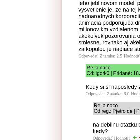
jeho jeblinovom modeli p
vysvetlenie je, ze na tej
nadnarodnych korporacii 
animacia podporujuca di
milionov km vzdialenom 
akekolvek pozorovania 
smiesne, rovnako aj akeko
za kopulou je riadiace s
Odpovedať
Známka: 2.5
Hodnoti
Re: a naco
Od: igork0 | Pridané: 18
Kedy si si naposledy
Odpovedať
Známka: 6.0
Hodn
Re: a naco
Od reg.: Pjetro de | 
na debilnu otazku 
kedy?
Odpovedať
Hodnotiť: