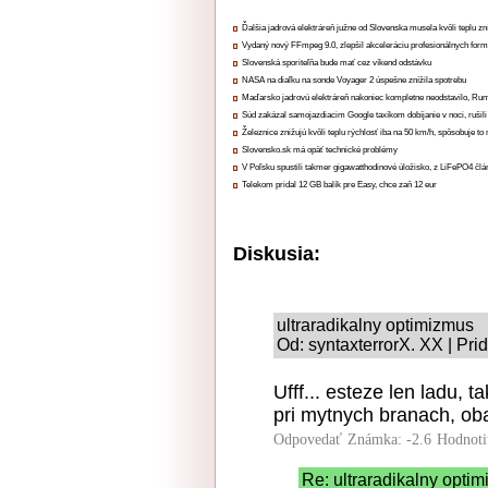
Ďalšia jadrová elektráreň južne od Slovenska musela kvôli teplu zn
Vydaný nový FFmpeg 9.0, zlepšil akceleráciu profesionálnych form
Slovenská sporiteľňa bude mať cez víkend odstávku
NASA na diaľku na sonde Voyager 2 úspešne znížila spotrebu
Maďarsko jadrovú elektráreň nakoniec kompletne neodstavilo, Ru
Súd zakázal samojazdiacim Google taxíkom dobíjanie v noci, rušili
Železnice znižujú kvôli teplu rýchlosť iba na 50 km/h, spôsobuje t
Slovensko.sk má opäť technické problémy
V Poľsku spustili takmer gigawatthodinové úložisko, z LiFePO4 čl
Telekom pridal 12 GB balík pre Easy, chce zaň 12 eur
Diskusia:
ultraradikalny optimizmus
Od: syntaxterrorX. XX | Pri
Ufff... esteze len ladu,
pri mytnych branach, ob
Odpovedať
Známka: -2.6
Hodnoti
Re: ultraradikalny opti