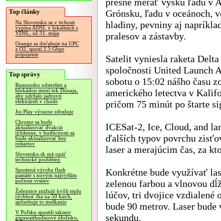
presne merať výšku ľadu v A
Top články
Grónsku, ľadu v oceánoch, v
hladiny, pevniny aj napríkla
Na Slovensku sa v tichosti
vypína ADSL v lokalitách s
VDSL, už 31. mája
pralesov a zástavby.
Orange sa doťahuje na UPC
a O2, spustí 2.5 Gbps
pripojenie
Satelit vyniesla raketa Delta 
spoločnosti United Launch A
Top správy
sobotu o 15:02 nášho času z
Rumunsko odstrelmi a
amerického letectva v Kalifo
blokádou mení tok Dunaja,
aby udržalo jadrovú
elektráreň v chode
pričom 75 minút po štarte si
Joj Play výrazne zdražuje
Chrome sa bude
ICESat-2, Ice, Cloud, and la
aktualizovať dvakrát
týždenne, v budúcnosti sa
ďalších typov povrchu zisť
bude aktualizovať bez
reštartov
laser a merajúcim čas, za kt
Slovensko.sk má opäť
technické problémy
Konkrétne bude využívať las
Spustená výroba flash
pamäte s novým najvyšším
počtom vrstiev
zelenou farbou a vlnovou dĺ
Železnice znižujú kvôli teplu
lúčov, tri dvojice vzdialené
rýchlosť iba na 50 km/h,
spôsobuje to meškanie
bude 90 metrov. Laser bude v
V Poľsku spustili takmer
sekundu.
gigawatthodinové úložisko,