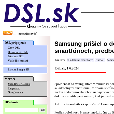
neprihlásený
Samsung prišiel o d
DSL pripojenie
Ceny DSL
smartfónoch, predb
Dostupnosť DSL
Fórum o DSL
Značky:
skladateľné smartfóny
Huawei
Sams
Výsledky meraní
DSL.sk, 1.6.2024
Satelitná mapa SR
Merače
Spoločnosť Samsung, ktorá v minulosti do
Speedmeter
Merania
skladateľnými smartfónmi, v prvom štvrťro
Pingmeter
nielen nedominovala rebríčku najväčších 
Googlemeter
dokonca stratila prvé miesto, keď ju predb
Hľadanie
Avizuje
to analytická spoločnosť Counterp
Podľa spoločnosti Huawei medziročne zvýš