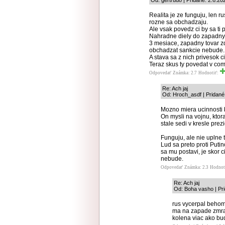
Od: gertrudo | Pridané: 2.6.20
Realita je ze funguju, len 
rozne sa obchadzaju.
Ale vsak povedz ci by sa ti
Nahradne diely do zapadnych
3 mesiace, zapadny tovar z
obchadzat sankcie nebude.
A stava sa z nich privesok c
Teraz skus ty povedat v com
Odpovedať
Známka: 2.7
Hodnotiť:
Re: Ach jaj
Od: Hroch_asdf | Pridané
Mozno miera ucinnosti b
On mysli na vojnu, kto
stale sedi v kresle pre
Funguju, ale nie uplne t
Lud sa preto proti Putin
sa mu postavi, je skor c
nebude.
Odpovedať
Známka: 2.3
Hodnot
Re: Ach jaj
Od: Boha vasho | Pri
rus vycerpal behom 
ma na zapade zmra
kolena viac ako bude