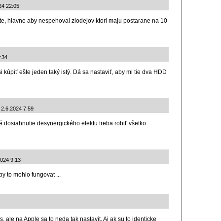
24 22:05
ute, hlavne aby nespehoval zlodejov ktori maju postarane na 10
:34
úpiť ešte jeden taký istý. Dá sa nastaviť, aby mi tie dva HDD
 2.6.2024 7:59
 dosiahnutie desynergického efektu treba robiť všetko
2024 9:13
by to mohlo fungovat ...
 ale na Apple sa to neda tak nastavit. Aj ak su to identicke