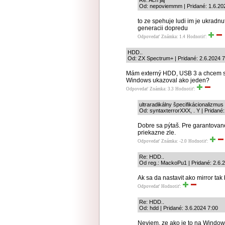
Re: Ach jaj
Od: nepoviemmm | Pridané: 1.6.20
to ze spehuje ludi im je ukradn
generacii dopredu
Odpovedať
Známka: 1.4
Hodnotiť:
HDD..
Od: ZX Spectrum+ | Pridané: 2.6.2024 7
Mám externý HDD, USB 3 a chcem si k
Windows ukazoval ako jeden?
Odpovedať
Známka: 3.3
Hodnotiť:
ultraradikálny špecifikácionalizmus
Od: syntaxterrorXXX, . Y | Pridané:
Dobre sa pýtaš. Pre garantované
priekazne zle.
Odpovedať
Známka: -2.0
Hodnotiť:
Re: HDD..
Od reg.: MackoPu1 | Pridané: 2.6.
Ak sa da nastavit ako mirror tak 
Odpovedať
Hodnotiť:
Re: HDD..
Od: hdd | Pridané: 3.6.2024 7:00
Neviem, ze ako je to na Windows,