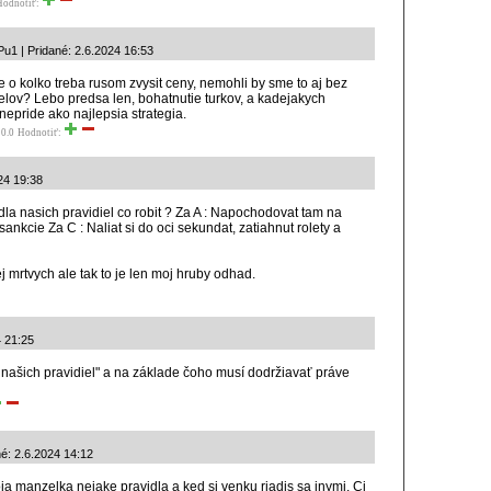
Hodnotiť:
u1 | Pridané: 2.6.2024 16:53
 o kolko treba rusom zvysit ceny, nemohli by sme to aj bez
elov? Lebo predsa len, bohatnutie turkov, a kadejakych
nepride ako najlepsia strategia.
0.0
Hodnotiť:
24 19:38
dla nasich pravidiel co robit ? Za A : Napochodovat tam na
sankcie Za C : Naliat si do oci sekundat, zatiahnut rolety a
mrtvych ale tak to je len moj hruby odhad.
4 21:25
ľa našich pravidiel" a na základe čoho musí dodržiavať práve
é: 2.6.2024 14:12
a manzelka nejake pravidla a ked si venku riadis sa inymi. Ci