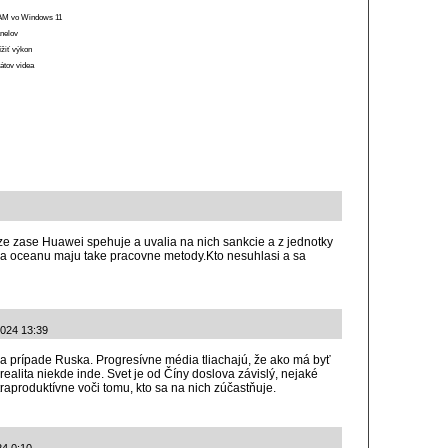
 RAM vo Windows 11
anelov
ížiť výkon
átov videa
ze zase Huawei spehuje a uvalia na nich sankcie a z jednotky
 za oceanu maju take pracovne metody.Kto nesuhlasi a sa
2024 13:39
na prípade Ruska. Progresívne média tliachajú, že ako má byť
 realita niekde inde. Svet je od Číny doslova závislý, nejaké
raproduktívne voči tomu, kto sa na nich zúčastňuje.