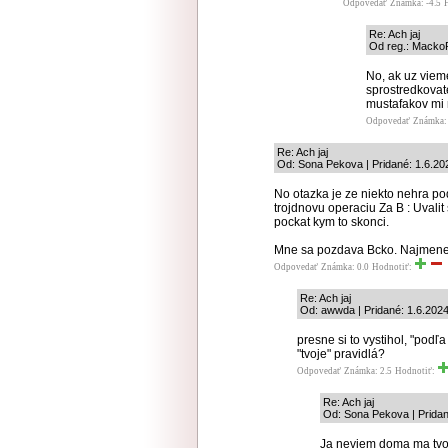
Odpovedať
Známka: -4.5
Re: Ach jaj
Od reg.: MackoP
No, ak uz vieme
sprostredkovat
mustafakov mi 
Odpovedať
Známka: 
Re: Ach jaj
Od: Sona Pekova | Pridané: 1.6.20
No otazka je ze niekto nehra po
trojdnovu operaciu Za B : Uvalit 
pockat kym to skonci.
Mne sa pozdava Bcko. Najmenej 
Odpovedať
Známka: 0.0
Hodnotiť:
Re: Ach jaj
Od: awwda | Pridané: 1.6.202
presne si to vystihol, "pod
"tvoje" pravidlá?
Odpovedať
Známka: 2.5
Hodnotiť:
Re: Ach jaj
Od: Sona Pekova | Pridan
Ja neviem doma ma tvoj