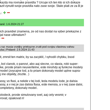
e kazdy ma rovnake pravidla ? Urcuje ich ten kto si ich dokaze
nazit vynutit svoje pravidla nato zase svoje. Stale plati ze za B je
iť:
dané: 1.6.2024 21:27
ich pravidiel znamena, ze od nas dostal na vyber priekazne z
jal nase ultimatum?
 sa raz musia vsetjky priekazne zrutit pod svojou vlastnou vahou
ba | Pridané: 2.6.2024 21:43
, zmrsit ten matrix, by sa zacyklil, / vyhodil chybku, bsod
, bol clanok, o panovi, abo aaj slecne, co stavia, robi super-
ticke, proste priam neuveritelne, este mnohdy aj funkcne modely
eda model (zvycajne lod, a to priam dokonaly model uplne supra-
 ine objekty, zlozite.. )
sy, vo flasi, a nekde v tej lodi, teda modelu lode, je dalsia
ssy, a v nej je zas dalsia flasa, este mensia, a v nej zase dalsi,
kompletxny, dokonaly model..
olodeck, proste simulovany svet, aaj cely vesmir, v
erovat, opakovat n!