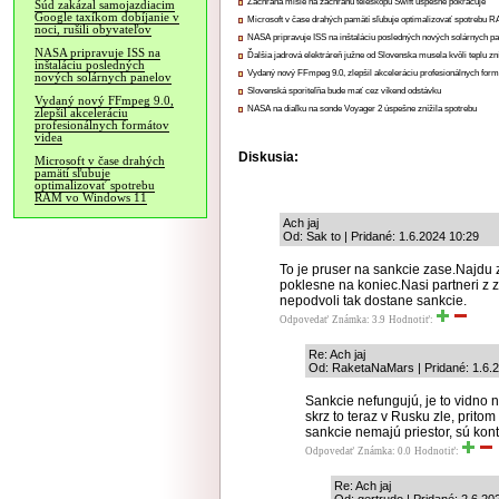
Záchrana misie na záchranu teleskopu Swift úspešne pokračuje
Súd zakázal samojazdiacim
Google taxíkom dobíjanie v
Microsoft v čase drahých pamätí sľubuje optimalizovať spotrebu
noci, rušili obyvateľov
NASA pripravuje ISS na inštaláciu posledných nových solárnych p
NASA pripravuje ISS na
Ďalšia jadrová elektráreň južne od Slovenska musela kvôli teplu zn
inštaláciu posledných
Vydaný nový FFmpeg 9.0, zlepšil akceleráciu profesionálnych form
nových solárnych panelov
Slovenská sporiteľňa bude mať cez víkend odstávku
Vydaný nový FFmpeg 9.0,
NASA na diaľku na sonde Voyager 2 úspešne znížila spotrebu
zlepšil akceleráciu
profesionálnych formátov
videa
Diskusia:
Microsoft v čase drahých
pamätí sľubuje
optimalizovať spotrebu
RAM vo Windows 11
Ach jaj
Od: Sak to | Pridané: 1.6.2024 10:29
To je pruser na sankcie zase.Najdu 
poklesne na koniec.Nasi partneri z
nepodvoli tak dostane sankcie.
Odpovedať
Známka: 3.9
Hodnotiť:
Re: Ach jaj
Od: RaketaNaMars | Pridané: 1.6.
Sankcie nefungujú, je to vidno 
skrz to teraz v Rusku zle, pritom
sankcie nemajú priestor, sú kont
Odpovedať
Známka: 0.0
Hodnotiť:
Re: Ach jaj