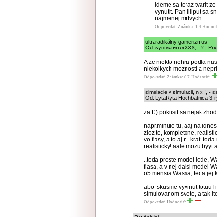
ideme sa teraz tvarit z
vynutit. Pan liliput sa s
najmenej mrtvych.
Odpovedať
Známka: 1.4
Hodnot
ultraradikálny gamerizmus
Od: syntaxterrorXXX, . Y | Pri
A ze niekto nehra podla nas
niekolkych moznosti a nepri
Odpovedať
Známka: 6.7
Hodnotiť:
simulacie v simulacii, n x !, -
Od: LytaRyta Hochbatnica 3-ry
za D) pokusit sa nejak zhodit
napr.minule tu, aaj na idnes
zlozite, kompletxne, realis
vo flasy, a to aj n- krat, t
realisticky! aale mozu byyt aj
..teda proste model lode, Was
flasa, a v nej dalsi model Wa
o5 mensia Wassa, teda jej 
abo, skusme vyvinut totuu h
simulovanom svete, a tak it
Odpovedať
Hodnotiť: