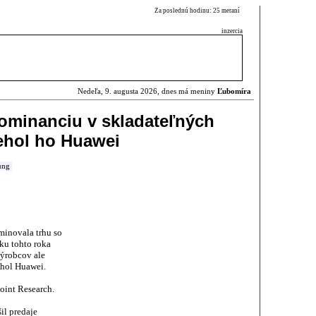
Za poslednú hodinu: 25 meraní
inzercia
Nedeľa, 9. augusta 2026, dnes má meniny
Ľubomíra
ominanciu v skladateľných
ehol ho Huawei
ung
minovala trhu so
ku tohto roka
výrobcov ale
ehol Huawei.
oint Research.
il predaje