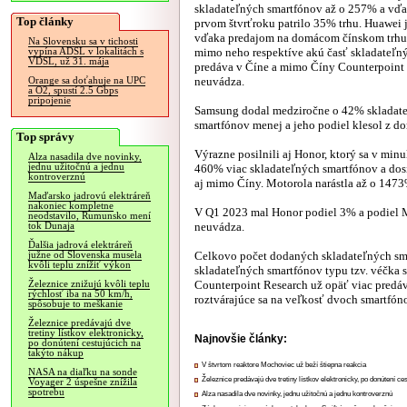
skladateľných smartfónov až o 257% a vď
Top články
prvom štvrťroku patrilo 35% trhu. Huawei 
vďaka predajom na domácom čínskom trhu,
Na Slovensku sa v tichosti
mimo neho respektíve akú časť skladateľn
vypína ADSL v lokalitách s
VDSL, už 31. mája
predáva v Číne a mimo Číny Counterpoint
neuvádza.
Orange sa doťahuje na UPC
a O2, spustí 2.5 Gbps
pripojenie
Samsung dodal medziročne o 42% skladat
smartfónov menej a jeho podiel klesol z
Top správy
Výrazne posilnili aj Honor, ktorý sa v min
Alza nasadila dve novinky,
jednu užitočnú a jednu
460% viac skladateľných smartfónov a dos
kontroverznú
aj mimo Číny. Motorola narástla až o 1473%
Maďarsko jadrovú elektráreň
nakoniec kompletne
V Q1 2023 mal Honor podiel 3% a podiel M
neodstavilo, Rumunsko mení
neuvádza.
tok Dunaja
Ďalšia jadrová elektráreň
Celkovo počet dodaných skladateľných sm
južne od Slovenska musela
kvôli teplu znížiť výkon
skladateľných smartfónov typu tzv. véčka s
Counterpoint Research už opäť viac predáv
Železnice znižujú kvôli teplu
rýchlosť iba na 50 km/h,
roztvárajúce sa na veľkosť dvoch smartfóno
spôsobuje to meškanie
Železnice predávajú dve
tretiny lístkov elektronicky,
Najnovšie články:
po donútení cestujúcich na
takýto nákup
V štvrtom reaktore Mochoviec už beží štiepna reakcia
NASA na diaľku na sonde
Železnice predávajú dve tretiny lístkov elektronicky, po donútení ce
Voyager 2 úspešne znížila
spotrebu
Alza nasadila dve novinky, jednu užitočnú a jednu kontroverznú