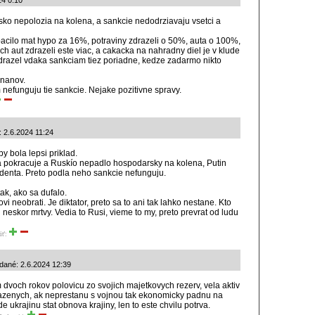
24 0:10
rusko nepolozia na kolena, a sankcie nedodrziavaju vsetci a
 pacilo mat hypo za 16%, potraviny zdrazeli o 50%, auta o 100%,
 aut zdrazeli este viac, a cakacka na nahradny diel je v klude
drazel vdaka sankciam tiez poriadne, kedze zadarmo nikto
inanov.
 nefunguju tie sankcie. Nejake pozitivne spravy.
: 2.6.2024 11:24
y bola lepsi priklad.
ra pokracuje a Ruskío nepadlo hospodarsky na kolena, Putin
zidenta. Preto podla neho sankcie nefunguju.
ak, ako sa dufalo.
ovi neobrati. Je diktator, preto sa to ani tak lahko nestane. Kto
i neskor mrtvy. Vedia to Rusi, vieme to my, preto prevrat od ludu
iť:
dané: 2.6.2024 12:39
dvoch rokov polovicu zo svojich majetkovych rezerv, vela aktiv
zenych, ak neprestanu s vojnou tak ekonomicky padnu na
 ukrajinu stat obnova krajiny, len to este chvilu potrva.