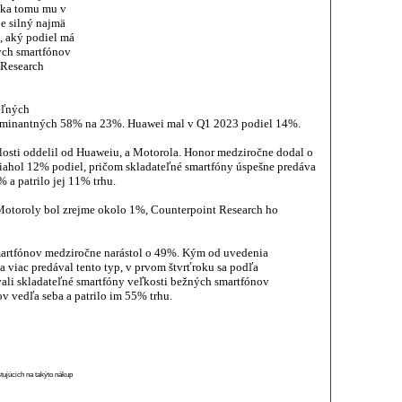
aka tomu mu v
je silný najmä
 aký podiel má
ých smartfónov
 Research
eľných
 dominantných 58% na 23%. Huawei mal v Q1 2023 podiel 14%.
ulosti oddelil od Huaweiu, a Motorola. Honor medziročne dodal o
iahol 12% podiel, pričom skladateľné smartfóny úspešne predáva
 a patrilo jej 11% trhu.
otoroly bol zrejme okolo 1%, Counterpoint Research ho
artfónov medziročne narástol o 49%. Kým od uvedenia
a viac predával tento typ, v prvom štvrťroku sa podľa
ali skladateľné smartfóny veľkosti bežných smartfónov
v vedľa seba a patrilo im 55% trhu.
stujúcich na takýto nákup