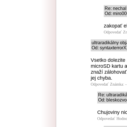
Re: nechal
Od: miro00
zakopať e
Odpovedať
Zn
ultraradikálny o
Od: syntaxterrorX
Vsetko dolezite
microSD kartu a
znaží zálohovať
jej chyba.
Odpovedať
Známka: -
Re: ultraradi
Od: bleskozvo
Chujoviny nic
Odpovedať
Hodno