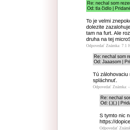
Re: nechal som rezer
Od: tla čidlo | Prida
To je velmi znepok
dolezite zazalohuj
tam na furt. Ale ro
druha na tej micro
Odpovedať
Známka: 7.1
Re: nechal som r
Od: Jaaasom | Pr
Tú zálohovaciu 
spláchnuť.
Odpovedať
Známka: -
Re: nechal so
Od: (.)(.) | Pr
S tymto nic 
https://dopi
Odpovedať
Známk