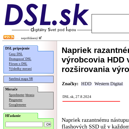
neprihlásený
Napriek razantn
DSL pripojenie
Ceny DSL
výrobcovia HDD v
Dostupnosť DSL
Fórum o DSL
rozširovania výr
Výsledky meraní
Satelitná mapa SR
Značky:
HDD
Western Digital
Merače
Speedmeter
Merania
DSL.sk, 27.8.2024
Pingmeter
Googlemeter
Hľadanie
Napriek razantnému nástupu
flashových SSD už v každo