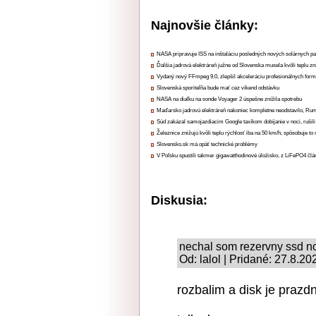
Najnovšie články:
NASA pripravuje ISS na inštaláciu posledných nových solárnych p
Ďalšia jadrová elektráreň južne od Slovenska musela kvôli teplu zn
Vydaný nový FFmpeg 9.0, zlepšil akceleráciu profesionálnych form
Slovenská sporiteľňa bude mať cez víkend odstávku
NASA na diaľku na sonde Voyager 2 úspešne znížila spotrebu
Maďarsko jadrovú elektráreň nakoniec kompletne neodstavilo, Ru
Súd zakázal samojazdiacim Google taxíkom dobíjanie v noci, rušili
Železnice znižujú kvôli teplu rýchlosť iba na 50 km/h, spôsobuje t
Slovensko.sk má opäť technické problémy
V Poľsku spustili takmer gigawatthodinové úložisko, z LiFePO4 čl
Diskusia:
nechal som rezervny ssd no
Od: lalol | Pridané: 27.8.2
rozbalim a disk je prazdn