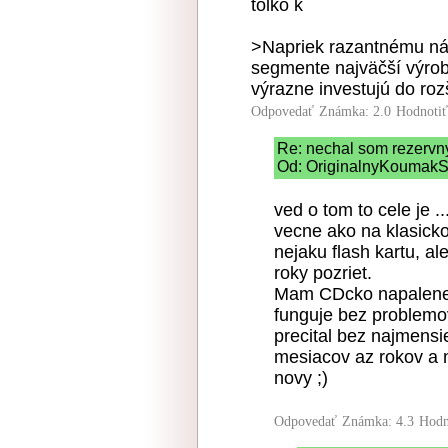
tolko k
>Napriek razantnému ná
segmente najväčší výro
výrazne investujú do roz
Odpovedať
Známka: 2.0
Hodnoti
Re: nechal som rezervny
Od: OriginalnyKoumakSK
ved o tom to cele je ..
vecne ako na klasick
nejaku flash kartu, a
roky pozriet.
Mam CDcko napalene 
funguje bez problemo
precital bez najmensi
mesiacov az rokov a 
novy ;)
Odpovedať
Známka: 4.3
Hodn