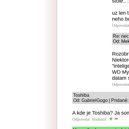
stole.. :
uz len 
neho bo
Odpoveda
Re: nec
Od: Mek
Rozobra
Niektor
"inteli
WD MyB
datam 
Odpoveda
Toshiba
Od: GabrielGogo | Pridané:
A kde je Toshiba? Ja som
Odpovedať
Hodnotiť: