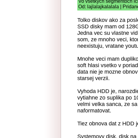
Vo vsetkych segmentoch ic
Od: lajlalajkalalala | Prida
Tolko diskov ako za posl
SSD disky mam od 128G
Jedna vec su vlastne vide
som, ze mnoho veci, kto
neexistuju, vratane youtu
Mnohe veci mam duplikova
soft hlasi vsetko v pori
data nie je mozne obnovi
starsej verzii.
Vyhoda HDD je, narozdie
vytiahne zo suplika po 
velmi velka sanca, ze sa
naformatovat.
Tiez obnova dat z HDD j
Systemovy disk, disk n