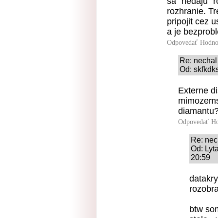
sa "nedaju" r
rozhranie. Tr
pripojit cez 
a je bezprob
Odpovedať
Hodno
Re: nechal
Od: skfkdk
Externe d
mimozemsk
diamantu? 
Odpovedať
Ho
Re: nec
Od: Lyt
20:59
datakry
rozobra
btw som