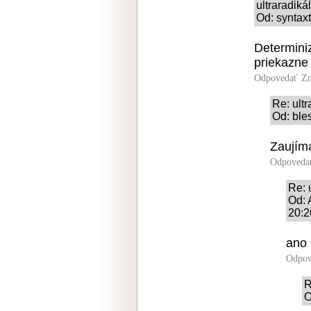
ultraradik
Od: syntaxt
Determini
priekazne 
Odpovedať
Zn
Re: ult
Od: ble
Zaujím
Odpoveda
Re: 
Od: 
20:2
ano 
Odpov
R
O