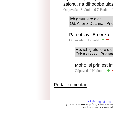
zalohu, na dlhodobe ulo
Odpovedať
Známka: 6.7
Hodnoti
ich gratuliere dich
Od: Alfonz Duchna | Pri
Pán objavil Emeriku.
Odpovedať
Hodnotiť:
Re: ich gratuliere di
Od: akskxkx | Pridan
Mohol si priniest in
Odpovedať
Hodnotiť:
Pridať komentár
NÁVŠTEVNOSŤ
|
INZE
(C) 2004, 2005 DSL.sk | Všetky práva vyhradené
Všetky uvedené informácie sú b