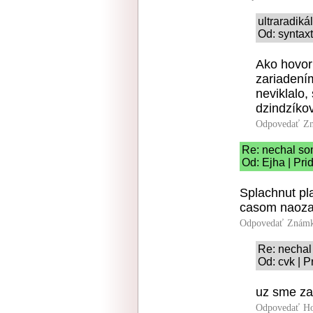
ultraradik
Od: syntaxt
Ako hovorí
zariadením
neviklalo,
dzindzíkov
Odpovedať
Zn
Re: nechal so
Od: Ejha | Pri
Splachnut pl
casom naoza
Odpovedať
Známk
Re: nechal
Od: cvk | P
uz sme za
Odpovedať
Ho