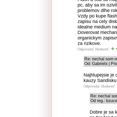
pc, aby sa im oziv
problemov dlhe rok
Vzdy po kupe flash
zapisu na cely disk
idealne medium na
Doverovat mechani
organickym zapis
za rizikove.
Odpovedať
Hodnotiť:
Re: nechal som r
Od: Gabrielx | Pr
Najhlupejsie je
kauzy Sandisku 
Odpovedať
Hodnotiť:
Re: nechal so
Od reg.: bzuc
Dobre je sa 