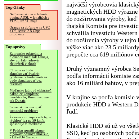
najväčší výrobcovia klasick
Top články
magnetických HDD výrazne 
Na Slovensku sa v tichosti
do rozširovania výroby, keď
vypína ADSL v lokalitách s
VDSL, už 31. mája
thajská Komisia pre investíc
Orange sa doťahuje na UPC
a O2, spustí 2.5 Gbps
schválila investíciu Western
pripojenie
do rozšírenia výroby v tejto 
výške viac ako 23.5 miliardy
Top správy
prepočte cca 619 miliónov e
Rumunsko odstrelmi a
blokádou mení tok Dunaja,
aby udržalo jadrovú
elektráreň v chode
Druhý významný výrobca Se
Chrome sa bude
aktualizovať dvakrát
podľa informácií komisie za
týždenne, v budúcnosti sa
bude aktualizovať bez
ako 16 miliárd bahtov, v pre
reštartov
Maďarsko jadrovú elektráreň
nakoniec kompletne
V krajine sa podľa komisie 
neodstavilo, Rumunsko mení
tok Dunaja
produkcie HDD a Western Dig
Slovensko.sk má opäť
ľudí.
technické problémy
Železnice znižujú kvôli teplu
rýchlosť iba na 50 km/h,
spôsobuje to meškanie
Klasické HDD sú už vo všet
V Poľsku spustili takmer
SSD, keď po osobných počíta
gigawatthodinové úložisko,
z LiFePO4 článkov