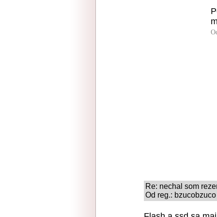
P
m
O
Re: nechal som rezer
Od reg.: bzucobzuco 
Flash a ssd sa maj