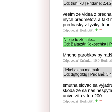
Od: truhlik3 | Pridané: 2.4.
veeim ze videa z prednas
inych predmetov, a fakt 
prednasky z fyziky, teor
Odpovedať
Hodnotiť:
Nie je to zlé, ale...
Od: Baltazár Kokoschka | P
Mnoho parobkov by radšej
Odpovedať
Známka: 10.0
Hodnot
dekel az na melmak.
Od: dgffgdfdg | Pridané: 3.
smutna slovac sa vyjadru
skoda ze sa nas nespytal
univerzitu v top 200.
Odpovedať
Hodnotiť: