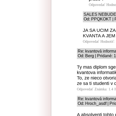
Odpovedať
Hodno
SALES NEBUD
Od: PPQKOKT | Pr
JA SA UCIM Z
KVANTA A JEM
Odpovedať
Hodnotiť:
Re: kvantová informa
Od: Berg | Pridané: 
Ty mas diplom sgend
kvantova informati
To, ze nieco otvor
ze sa ti studenti v
Odpovedať
Známka: 1.4
Re: kvantová informa
Od: Hroch_asdf | Pri
A absolventi tohto 