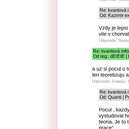
Re: kvantová 
Od: Kazimir ex
Vzdy je lepsi
vile v chorva
Odpovedať
Hodno
Re: kvantová info
Od reg.: dElEtE |
a uz si pocul o 
len teoretizuju
Odpovedať
Známka: 1
Re: kvantová 
Od: Quanti | P
Pocul , kazdy
vystudovat ho
teoria. Je to
prace".