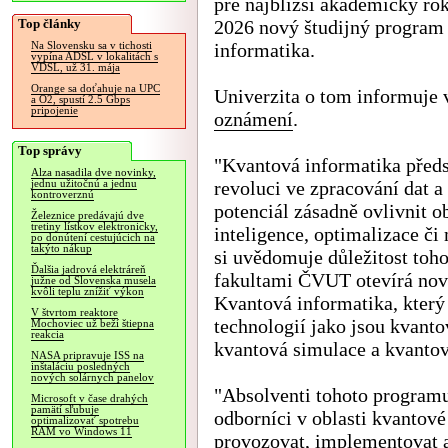
pre najbližší akademický rok
Top články
2026 nový študijný program
informatika.
Na Slovensku sa v tichosti
vypína ADSL v lokalitách s
VDSL, už 31. mája
Orange sa doťahuje na UPC
Univerzita o tom informuje
a O2, spustí 2.5 Gbps
pripojenie
oznámení
.
Top správy
"Kvantová informatika předs
Alza nasadila dve novinky,
revoluci ve zpracování dat a
jednu užitočnú a jednu
kontroverznú
potenciál zásadně ovlivnit o
Železnice predávajú dve
tretiny lístkov elektronicky,
inteligence, optimalizace č
po donútení cestujúcich na
takýto nákup
si uvědomuje důležitost toho
Ďalšia jadrová elektráreň
fakultami ČVUT otevírá nov
južne od Slovenska musela
kvôli teplu znížiť výkon
Kvantová informatika, který
V štvrtom reaktore
technologií jako jsou kvant
Mochoviec už beží štiepna
reakcia
kvantová simulace a kvantov
NASA pripravuje ISS na
inštaláciu posledných
nových solárnych panelov
"Absolventi tohoto programu
Microsoft v čase drahých
pamätí sľubuje
odborníci v oblasti kvantové
optimalizovať spotrebu
RAM vo Windows 11
provozovat, implementovat a