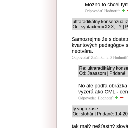
Mozno to chcel tym
Odpovedať
Hodnotiť:
ultraradikálny konsenzual
Od: syntaxterrorXXX, . Y | 
Samozrejme že s dostat
kvantových pedagógov sa
neotvára.
Odpovedať
Známka: 2.0
Hodnoti
Re: ultraradikálny kon
Od: Jaaasom | Pridané:
No ale podľa obrázka 
vyzerá ako CML - cent
Odpovedať
Hodnotiť:
ty vogo zase
Od: slohár | Pridané: 1.4.2
tak malý nešťastný slová