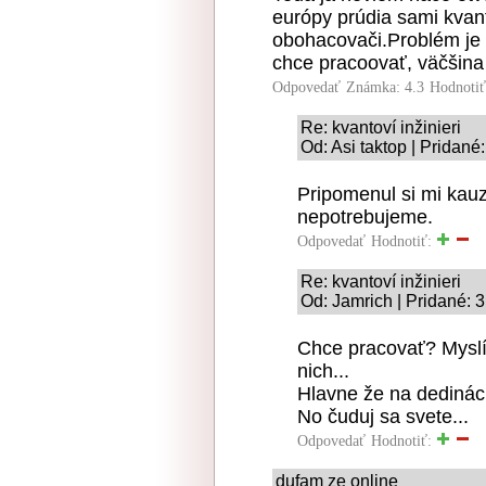
európy prúdia sami kvanto
obohacovači.Problém je i
chce pracoovať, väčšina 
Odpovedať
Známka: 4.3
Hodnoti
Re: kvantoví inžinieri
Od: Asi taktop | Pridané
Pripomenul si mi kauz
nepotrebujeme.
Odpovedať
Hodnotiť:
Re: kvantoví inžinieri
Od: Jamrich | Pridané: 
Chce pracovať? Myslím
nich...
Hlavne že na dedinách 
No čuduj sa svete...
Odpovedať
Hodnotiť:
dufam ze online