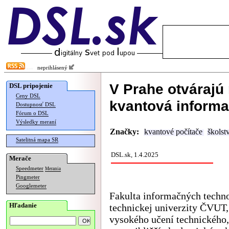
neprihlásený
V Prahe otvárajú
DSL pripojenie
Ceny DSL
kvantová informa
Dostupnosť DSL
Fórum o DSL
Výsledky meraní
Značky:
kvantové počítače
školst
Satelitná mapa SR
DSL.sk, 1.4.2025
Merače
Speedmeter
Merania
Pingmeter
Googlemeter
Fakulta informačných techno
Hľadanie
technickej univerzity ČVUT
vysokého učení technického,