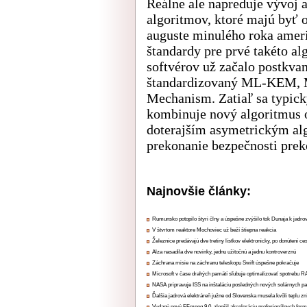
Reálne ale napreduje vývoj 
algoritmov, ktoré majú byť
auguste minulého roka amer
štandardy pre prvé takéto al
softvérov už začalo postkva
štandardizovaný ML-KEM, M
Mechanism. Zatiaľ sa typick
kombinuje nový algoritmus 
doterajším asymetrickým a
prekonanie bezpečnosti prek
Najnovšie články:
Rumunsko potopilo štyri člny a úspešne zvýšilo tok Dunaja k jadrov
V štvrtom reaktore Mochoviec už beží štiepna reakcia
Železnice predávajú dve tretiny lístkov elektronicky, po donútení ce
Alza nasadila dve novinky, jednu užitočnú a jednu kontroverznú
Záchrana misie na záchranu teleskopu Swift úspešne pokračuje
Microsoft v čase drahých pamätí sľubuje optimalizovať spotrebu
NASA pripravuje ISS na inštaláciu posledných nových solárnych p
Ďalšia jadrová elektráreň južne od Slovenska musela kvôli teplu zn
Vydaný nový FFmpeg 9.0, zlepšil akceleráciu profesionálnych form