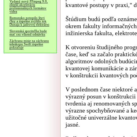
Vydaný nový FFmpeg 9.0,
kvantové postupy v praxi," d
zlepšil akceleráciu
profesionálnych formátov
videa
Štúdium budú podľa oznámeni
Rumunsko potopilo štyri
člny a úspešne zvýšilo tok
okrem fakulty informačných 
Dunaja k jadrovej elektrárni
Slovenská sporiteľňa bude
inžinierska fakulta, elektrot
mať cez víkend odstávku
Záchrana misie na záchranu
teleskopu Swift úspešne
K otvoreniu študijného prog
pokračuje
čase, keď sa začalo praktic
algoritmov odolných budúci
kvantovej komunikácie a zár
v konštrukcii kvantových po
V poslednom čase niektoré a
výrazný posun v konštrukcii
tvrdenia aj renomovaných spo
výrazne spochybňované a ked
užitočné univerzálne kvanto
jasné.