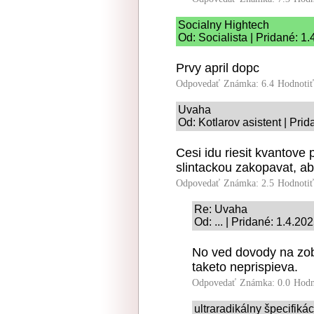
Socialny Hightech
Od: Socialista | Pridané: 1
Prvy april dopc
Odpovedať
Známka: 6.4
Hodnoti
Uvaha
Od: Kotlarov asistent | Pri
Cesi idu riesit kvantove
slintackou zakopavat, a
Odpovedať
Známka: 2.5
Hodnoti
Re: Uvaha
Od: ... | Pridané: 1.4.20
No ved dovody na zobra
taketo neprispieva.
Odpovedať
Známka: 0.0
Hodn
ultraradikálny špecifiká