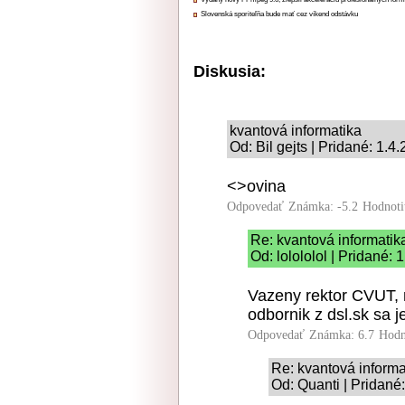
Slovenská sporiteľňa bude mať cez víkend odstávku
Diskusia:
kvantová informatika
Od: Bil gejts | Pridané: 1.4
<>ovina
Odpovedať
Známka: -5.2
Hodnoti
Re: kvantová informatik
Od: lolololol | Pridané:
Vazeny rektor CVUT, m
odbornik z dsl.sk sa j
Odpovedať
Známka: 6.7
Hodn
Re: kvantová informa
Od: Quanti | Pridané