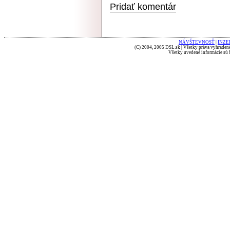
Pridať komentár
NÁVŠTEVNOSŤ
|
INZE
(C) 2004, 2005 DSL.sk | Všetky práva vyhradené
Všetky uvedené informácie sú b