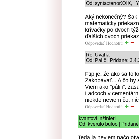
Od: syntaxterrorXXX, . Y
Aký nekonečný? Šak z
matematicky priekazne
krívačky po dvoch týž
ďalších dvoch priekaz
Odpovedať
Hodnotiť:
Re: Uvaha
Od: Palič | Pridané: 3.4
Ftip je, že ako sa to
Zakopávať... A čo by si
Viem ako "pálili", za
Ladcoch v cementárni.
niekde neviem čo, nič 
Odpovedať
Hodnotiť:
kvantoví inžinieri
Od: kverulo buloo | Pridané
Teda ja neviem načo otvo