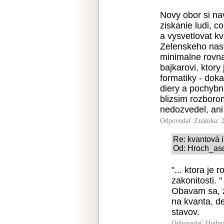
Novy obor si na
ziskanie ludi, 
a vysvetlovat kv
Zelenskeho nast
minimalne rovna
bajkarovi, ktory
formatiky - dok
diery a pochybn
blizsim rozborom
nedozvedel, ani
Odpovedať
Známka: 2
Re: kvantová 
Od: Hroch_asd
"... ktora je
zakonitosti. "
Obavam sa, z
na kvanta, d
stavov.
Odpovedať
Hodno