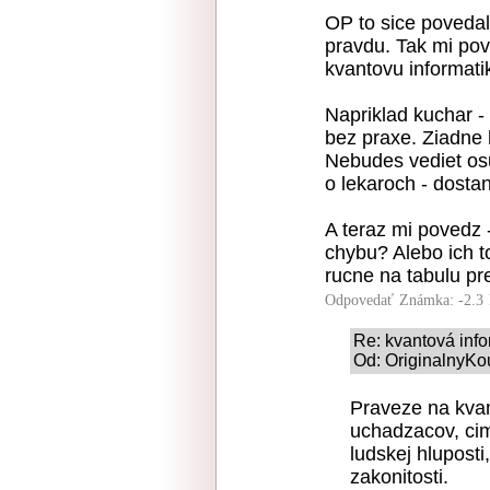
OP to sice povedal
pravdu. Tak mi pov
kvantovu informati
Napriklad kuchar - 
bez praxe. Ziadne 
Nebudes vediet osu
o lekaroch - dostan
A teraz mi povedz 
chybu? Alebo ich to
rucne na tabulu pre
Odpovedať
Známka: -2.3
Re: kvantová info
Od: OriginalnyKo
Praveze na kvan
uchadzacov, cim
ludskej hlupost
zakonitosti.