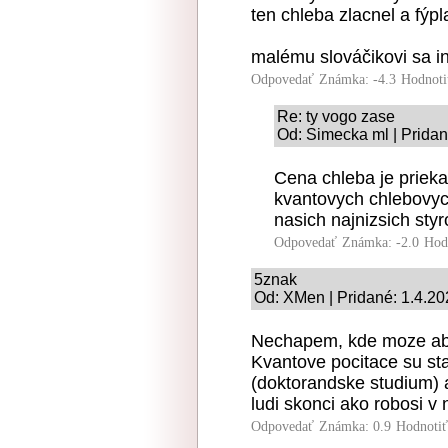
ten chleba zlacnel a fýpla
malému slováčikovi sa i
Odpovedať
Známka: -4.3
Hodnoti
Re: ty vogo zase
Od: Simecka ml | Pridan
Cena chleba je priek
kvantovych chlebovych
nasich najnizsich sty
Odpovedať
Známka: -2.0
Hod
5znak
Od: XMen | Pridané: 1.4.20
Nechapem, kde moze abso
Kvantove pocitace su sta
(doktorandske studium) a
ludi skonci ako robosi v n
Odpovedať
Známka: 0.9
Hodnoti