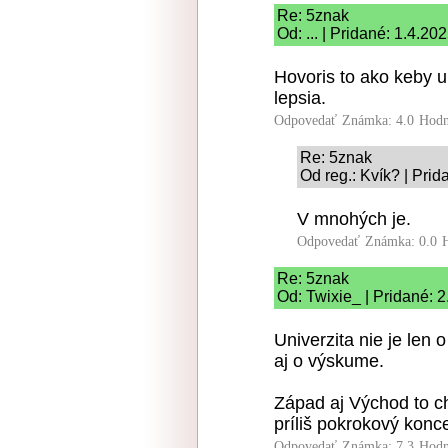
Re: 5znak
Od: ... | Pridané: 1.4.20
Hovoris to ako keby u
lepsia.
Odpovedať
Známka: 4.0
Hodn
Re: 5znak
Od reg.: Kvík? | Pri
V mnohých je.
Odpovedať
Známka: 0.0
Re: 5znak
Od: Twixie_ | Pridané: 
Univerzita nie je len 
aj o výskume.
Západ aj Východ to ch
príliš pokrokový konc
Odpovedať
Známka: 7.3
Hodn