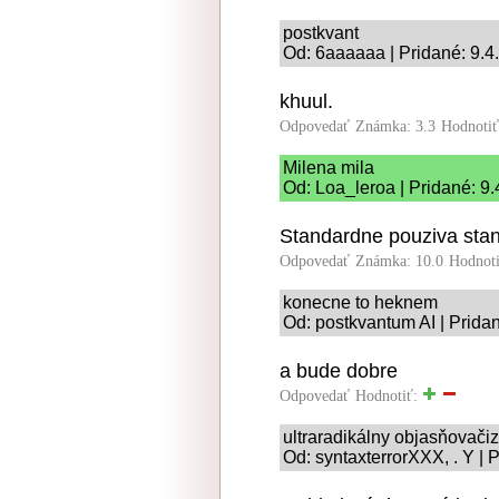
postkvant
Od: 6aaaaaa | Pridané: 9.4
khuul.
Odpovedať
Známka: 3.3
Hodnoti
Milena mila
Od: Loa_leroa | Pridané: 9
Standardne pouziva stan
Odpovedať
Známka: 10.0
Hodnot
konecne to heknem
Od: postkvantum AI | Prida
a bude dobre
Odpovedať
Hodnotiť:
ultraradikálny objasňovač
Od: syntaxterrorXXX, . Y | 