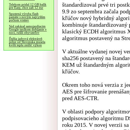
štandardizoval prvé tri pos
Telekom pridal 12 GB balík
pre Easy, chce zaň 12 eur
9.9 zo septembra začala pod
Spustená výroba flash
kľúčov nový hybridný algo
pamäte s novým najvyšším
počtom vrstiev
kombinuje štandardizovaný
Súd zakázal samojazdiacim
Google taxíkom dobíjanie v
klasický ECDH algoritmus X
noci, rušili obyvateľov
algoritmus postavený na St
Ďalšia jadrová elektráreň
južne od Slovenska musela
kvôli teplu znížiť výkon
V aktuálne vydanej novej v
sha256 postavený na štand
KEM už štandardným algori
kľúčov.
Okrem toho nová verzia z je
AES pre šifrovanie prenáša
pred AES-CTR.
V oblasti podpory algoritmo
podpisovacieho algoritmu DS
roku 2015. V novej verzii sa 