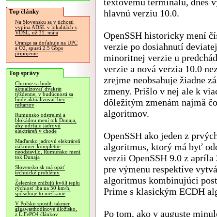
textovému terminálu, dnes v
Top články
hlavnú verziu 10.0.
Na Slovensku sa v tichosti
vypína ADSL v lokalitách s
VDSL, už 31. mája
OpenSSH historicky mení čí
Orange sa doťahuje na UPC
verzie po dosiahnutí deviate
a O2, spustí 2.5 Gbps
pripojenie
minoritnej verzie u predchá
verzie a nová verzia 10.0 n
Top správy
zrejme neobsahuje žiadne z
Chrome sa bude
zmeny. Prišlo v nej ale k vi
aktualizovať dvakrát
týždenne, v budúcnosti sa
bude aktualizovať bez
dôležitým zmenám najmä čo 
reštartov
algoritmov.
Rumunsko odstrelmi a
blokádou mení tok Dunaja,
aby udržalo jadrovú
elektráreň v chode
OpenSSH ako jeden z prvých
Maďarsko jadrovú elektráreň
algoritmus, ktorý má byť o
nakoniec kompletne
neodstavilo, Rumunsko mení
verzii OpenSSH 9.0 z apríla 
tok Dunaja
pre výmenu respektíve vytv
Slovensko.sk má opäť
technické problémy
algoritmus kombinujúci pos
Železnice znižujú kvôli teplu
rýchlosť iba na 50 km/h,
Prime s klasickým ECDH a
spôsobuje to meškanie
V Poľsku spustili takmer
gigawatthodinové úložisko,
Po tom, ako v auguste minul
z LiFePO4 článkov