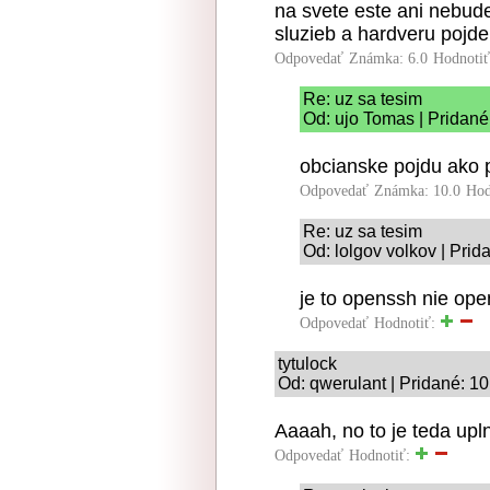
na svete este ani nebude
sluzieb a hardveru pojde
Odpovedať
Známka: 6.0
Hodnoti
Re: uz sa tesim
Od: ujo Tomas | Pridané
obcianske pojdu ako 
Odpovedať
Známka: 10.0
Hod
Re: uz sa tesim
Od: lolgov volkov | Prid
je to openssh nie ope
Odpovedať
Hodnotiť:
tytulock
Od: qwerulant | Pridané: 1
Aaaah, no to je teda upln
Odpovedať
Hodnotiť: