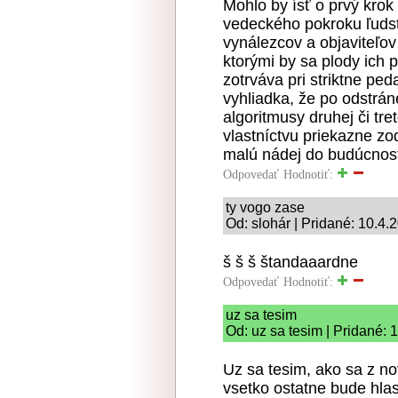
Mohlo by ísť o prvý krok
vedeckého pokroku ľud
vynálezcov a objaviteľov
ktorými by sa plody ich 
zotrváva pri striktne pe
vyhliadka, že po odstrá
algoritmusy druhej či t
vlastníctvu priekazne z
malú nádej do budúcnost
Odpovedať
Hodnotiť:
ty vogo zase
Od: slohár | Pridané: 10.4.
š š š štandaaardne
Odpovedať
Hodnotiť:
uz sa tesim
Od: uz sa tesim | Pridané: 
Uz sa tesim, ako sa z no
vsetko ostatne bude hlasi