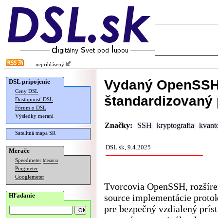
neprihlásený
Vydaný OpenSSH 
DSL pripojenie
Ceny DSL
štandardizovaný 
Dostupnosť DSL
Fórum o DSL
Výsledky meraní
Značky:
SSH
kryptografia
kvant
Satelitná mapa SR
DSL.sk, 9.4.2025
Merače
Speedmeter
Merania
Pingmeter
Googlemeter
Tvorcovia OpenSSH, rozšíre
Hľadanie
source implementácie proto
pre bezpečný vzdialený prís