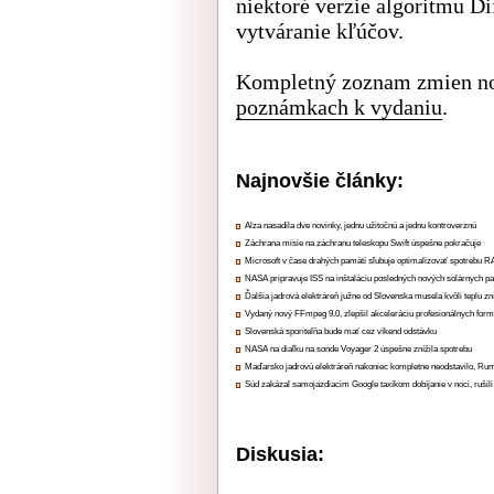
niektoré verzie algoritmu D
vytváranie kľúčov.
Kompletný zoznam zmien nov
poznámkach k vydaniu
.
Najnovšie články:
Alza nasadila dve novinky, jednu užitočnú a jednu kontroverznú
Záchrana misie na záchranu teleskopu Swift úspešne pokračuje
Microsoft v čase drahých pamätí sľubuje optimalizovať spotrebu
NASA pripravuje ISS na inštaláciu posledných nových solárnych p
Ďalšia jadrová elektráreň južne od Slovenska musela kvôli teplu zn
Vydaný nový FFmpeg 9.0, zlepšil akceleráciu profesionálnych form
Slovenská sporiteľňa bude mať cez víkend odstávku
NASA na diaľku na sonde Voyager 2 úspešne znížila spotrebu
Maďarsko jadrovú elektráreň nakoniec kompletne neodstavilo, Ru
Súd zakázal samojazdiacim Google taxíkom dobíjanie v noci, rušili
Diskusia: