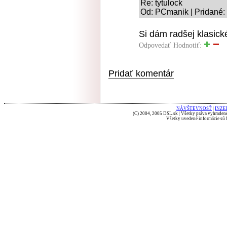
Re: tytulock
Od: PCmanik | Pridané:
Si dám radšej klasick
Odpovedať
Hodnotiť:
Pridať komentár
NÁVŠTEVNOSŤ
|
INZE
(C) 2004, 2005 DSL.sk | Všetky práva vyhradené
Všetky uvedené informácie sú b