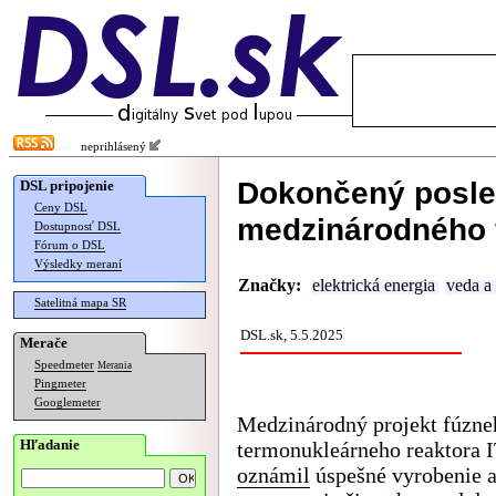
neprihlásený
Dokončený posl
DSL pripojenie
Ceny DSL
medzinárodného 
Dostupnosť DSL
Fórum o DSL
Výsledky meraní
Značky:
elektrická energia
veda a
Satelitná mapa SR
DSL.sk, 5.5.2025
Merače
Speedmeter
Merania
Pingmeter
Googlemeter
Medzinárodný projekt fúzne
Hľadanie
termonukleárneho reaktora 
oznámil
úspešné vyrobenie 