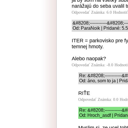
ja by som na všetky sub
narážajú do seba uvalil 
Odpovedať
Známka: 6.0
Hodnoti
&#8208;------------&#8208;--
Od: ParaNoik | Pridané: 5.
ITER = parkovisko pre fyz
temnej hmoty.
Alebo naopak?
Odpovedať
Známka: -8.0
Hodnoti
Re: &#8208;------------&#
Od: áno, som to ja | Pri
RIŤE
Odpovedať
Známka: 0.0
Hodn
Re: &#8208;------------&#
Od: Hroch_asdf | Pridan
Myslim si, ze ucel toh