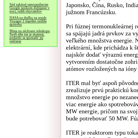
Japonsko, Čína, Rusko, India
Súd zakázal samojazdiacim
Google taxíkom dobíjanie v
južnom Francúzsku.
noci, rušili obyvateľov
NASA na diaľku na sonde
Voyager 2 úspešne znížila
spotrebu
Pri fúznej termonukleárnej r
Misia na záchranu teleskopu
sa spájajú jadrá prvkov za v
Swift ešte nie je stratená,
podarilo sa spomaliť jej
veľkého množstva energie. N
otáčanie
elektrární, kde prichádza k š
najskôr dodať výraznú energi
vytvorením dostatočne zohria
atómov rozložených na ióny 
ITER mal byť aspoň pôvodn
zrealizuje prvú praktickú ko
množstvo energie po nezaned
viac energie ako spotrebová
MW energie, pričom na svoj
bude potrebovať 50 MW. Fúz
ITER je reaktorom typu tok