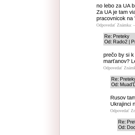
no lebo za UA b
Za UA je tam vi
pracovnicok na 
Odpovedať
Známka: -
Re: Preteky
Od: Rado2 | P
prečo by si 
marťanov? Le
Odpovedať
Známk
Re: Pretek
Od: Muad'D
Rusov tam 
Ukrajinci 
Odpovedať
Zn
Re: Pre
Od: Doc