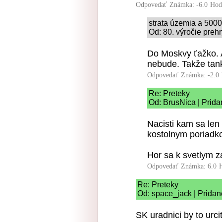
Odpovedať
Známka: -6.0
Hod
strata územia a 500
Od: 80. výročie prehr
Do Moskvy ťažko. A
nebude. Takže tank
Odpovedať
Známka: -2.0
Re: Preteky
Od: BrusNica | Prida
Nacisti kam sa len 
kostolnym poriadk
Hor sa k svetlym z
Odpovedať
Známka: 6.0
Re: Preteky
Od: space_jack | Pridan
SK uradnici by to urcit