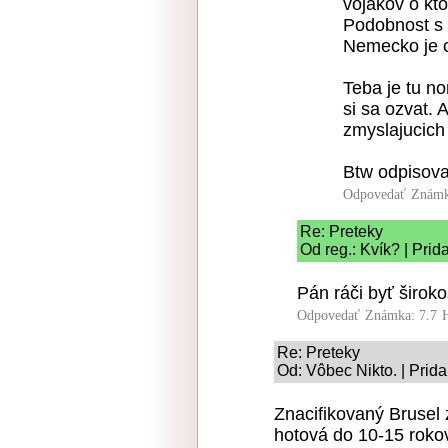
vojakov o kto
Podobnost s 
Nemecko je c
Teba je tu n
si sa ozvat. 
zmyslajucich
Btw odpisova
Odpovedať
Známk
Re: Preteky
Od reg.: Kvík? | Prid
Pán ráči byť široko
Odpovedať
Známka: 7.7
Re: Preteky
Od: Vôbec Nikto. | Prid
Znacifikovaný Brusel 
hotová do 10-15 roko