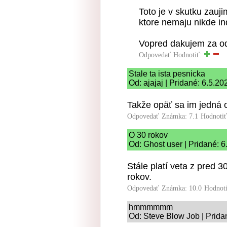
Toto je v skutku zauj
ktore nemaju nikde i
Vopred dakujem za o
Odpovedať
Hodnotiť:
Stale ta ista pesnicka
Od: ajajaj | Pridané: 6.5.20
Takže opäť sa im jedná o
Odpovedať
Známka: 7.1
Hodnoti
O 30 rokov
Od: Ghost user | Pridané: 
Stále platí veta z pred 
rokov.
Odpovedať
Známka: 10.0
Hodnot
hmmmmmm
Od: Steve Blow Job | Prida