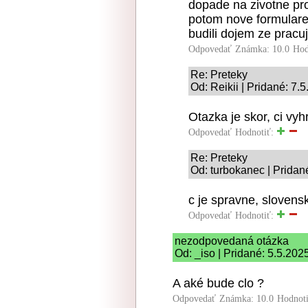
dopade na zivotne pro
potom nove formulare,
budili dojem ze pracuj
Odpovedať
Známka: 10.0
Hod
Re: Preteky
Od: Reikii | Pridané: 7.
Otazka je skor, ci vyh
Odpovedať
Hodnotiť:
Re: Preteky
Od: turbokanec | Pridan
c je spravne, sloven
Odpovedať
Hodnotiť:
nezodpovedaná otázka
Od: _iso | Pridané: 5.5.202
A aké bude clo ?
Odpovedať
Známka: 10.0
Hodnot