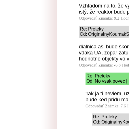
Vzhľadom na to, že vý
istý, že reaktor bude 
Odpovedať
Známka: 9.2
Hodn
Re: Preteky
Od: OriginalnyKoumakSK
dialnica asi bude skor
vdaka UA, zopar zatula
hodnotne objekty vo v
Odpovedať
Známka: -6.8
Hod
Re: Preteky
Od: No vsak povec | 
Tak ja ti neviem, u
bude ked pridu ma
Odpovedať
Známka: 7.6
Re: Preteky
Od: OriginalnyKo