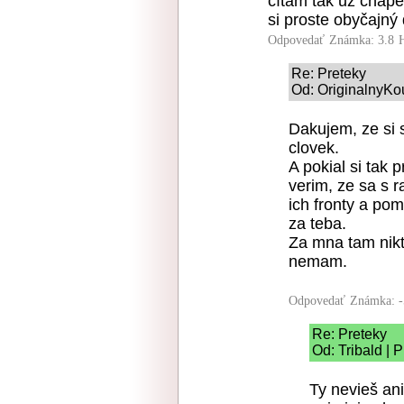
čítam tak už chápe
si proste obyčajný 
Odpovedať
Známka: 3.8
Re: Preteky
Od: OriginalnyKo
Dakujem, ze si 
clovek.
A pokial si tak 
verim, ze sa s 
ich fronty a pom
za teba.
Za mna tam nikt
nemam.
Odpovedať
Známka: -
Re: Preteky
Od: Tribald | 
Ty nevieš an