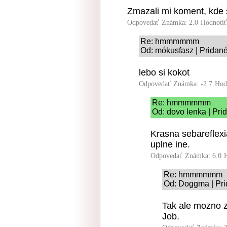
Zmazali mi koment, kde 
Odpovedať
Známka: 2.0
Hodnoti
Re: hmmmmmm
Od: mókusfasz | Pridané
lebo si kokot
Odpovedať
Známka: -2.7
Hod
Re: hmmmmmm
Od: dovo lenka | Pri
Krasna sebareflexia
uplne ine.
Odpovedať
Známka: 6.0
Re: hmmmmmm
Od: Doggma | Pri
Tak ale mozno z
Job.