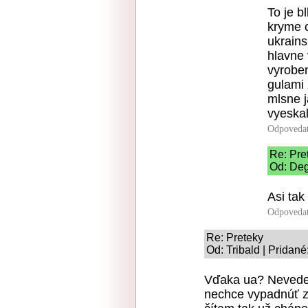
To je b
kryme 
ukrains
hlavne 
vyrobe
gulami 
mlsne j
vyeskal
Odpoveda
Re: Pre
Od: Deg
Asi tak
Odpoveda
Re: Preteky
Od: Tribald | Pridané
Vďaka ua? Nevedel
nechce vypadnúť zo