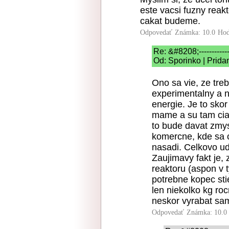
este vacsi fuzny reakt
cakat budeme.
Odpovedať
Známka: 10.0
Hod
Re: &#8208;----------
Od: Sporinko | Prida
Ono sa vie, ze treb
experimentalny a 
energie. Je to sko
mame a su tam cia
to bude davat zmy
komercne, kde sa 
nasadi. Celkovo ud
Zaujimavy fakt je, 
reaktoru (aspon v 
potrebne kopec sti
len niekolko kg ro
neskor vyrabat sam
Odpovedať
Známka: 10.0