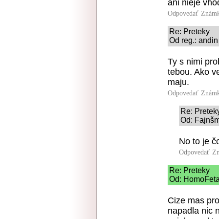
ani nieje vh
Odpovedať
Známk
Re: Preteky
Od reg.: andin
Ty s nimi pr
tebou. Ako v
maju.
Odpovedať
Známk
Re: Pretek
Od: Fajnšm
No to je č
Odpovedať
Zn
Re: Preteky
Od: HomoFetar
Cize mas pro
napadla nic 