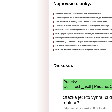
Najnovšie články:
V štvrtom reaktore Mochoviec už beží štiepna reakcia
Železnice predávajú dve tretiny lístkov elektronicky, po donútení ce
Alza nasadila dve novinky, jednu užitočnú a jednu kontroverznú
Záchrana misie na záchranu teleskopu Swift úspešne pokračuje
Microsoft v čase drahých pamätí sľubuje optimalizovať spotrebu
NASA pripravuje ISS na inštaláciu posledných nových solárnych p
Ďalšia jadrová elektráreň južne od Slovenska musela kvôli teplu zn
Vydaný nový FFmpeg 9.0, zlepšil akceleráciu profesionálnych form
Slovenská sporiteľňa bude mať cez víkend odstávku
NASA na diaľku na sonde Voyager 2 úspešne znížila spotrebu
Diskusia:
Preteky
Od: Hroch_asdf | Pridané: 
Otazka je: kto vyhra, ci 
reaktor?
Odpovedať
Známka: 8.8
Hodnoti