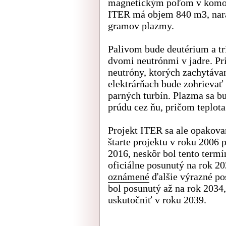
magnetickým poľom v komor
ITER má objem 840 m3, nara
gramov plazmy.
Palivom bude deutérium a tr
dvomi neutrónmi v jadre. Pr
neutróny, ktorých zachytáv
elektrárňach bude zohrievať
parných turbín. Plazma sa b
prúdu cez ňu, pričom teplot
Projekt ITER sa ale opakova
štarte projektu v roku 2006 
2016, neskôr bol tento term
oficiálne posunutý na rok 2
oznámené
ďalšie výrazné po
bol posunutý až na rok 2034
uskutočniť v roku 2039.