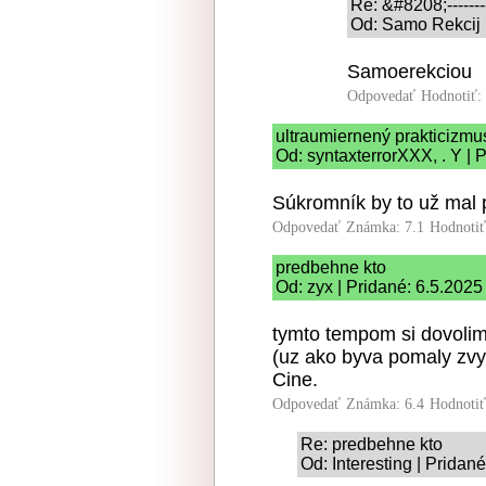
Re: &#8208;-------
Od: Samo Rekcij 
Samoerekciou
Odpovedať
Hodnotiť:
ultraumiernený prakticizmu
Od: syntaxterrorXXX, . Y | 
Súkromník by to už mal 
Odpovedať
Známka: 7.1
Hodnoti
predbehne kto
Od: zyx | Pridané: 6.5.2025
tymto tempom si dovolim
(uz ako byva pomaly zvyk
Cine.
Odpovedať
Známka: 6.4
Hodnoti
Re: predbehne kto
Od: Interesting | Pridan