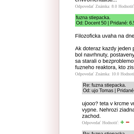
Odpovedať
Známka: 8.0
Hodnoti
fuzna stiepacka.
Od: Docent 50 | Pridané: 6
Filozoficka uvaha na dne
Ak doteraz kazdy jeden p
bol navrhnuty, postaveny
sa starali o bezproblem
fuzneho reaktora, kto zi
Odpovedať
Známka: 10.0
Hodnot
Re: fuzna stiepacka.
Od: ujo Tomas | Pridané
ujooo? teta v krcme v
vypne. Nehrozi ziadna
zachod.
Odpovedať
Hodnotiť:
Re: fuzna stiepacka.