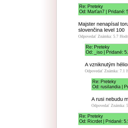
Re: Preteky
Od: Marťan7 | Pridané: 
Majster nenapísal tor
slovenčina level 100
Odpovedať
Známka: 5.7
Hodn
Re: Preteky
Od: _iso | Pridané: 
A vzniknutým hélio
Odpovedať
Známka: 7.1
Re: Preteky
Od: rusilandia | 
A rusi nebudu mi
Odpovedať
Známka: 5
Re: Preteky
Od: Ricrdet | Pridané: 5