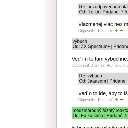
Re: nezodpovedaná otá
Od: Reikii | Pridané: 7.
Viacmenej viac nez 
Odpovedať
Hodnotiť:
výbuch
Od: ZX Spectrum+ | Pridané
Veď im to tam vybuchne
Odpovedať
Známka: -6.7
Hodnoti
Re: výbuch
Od: Jaaasom | Pridané: 
Veď o to ide, aby to i
Odpovedať
Hodnotiť:
medzinárodný fúzatý reakto
Od: Fu ku šima | Pridané: 