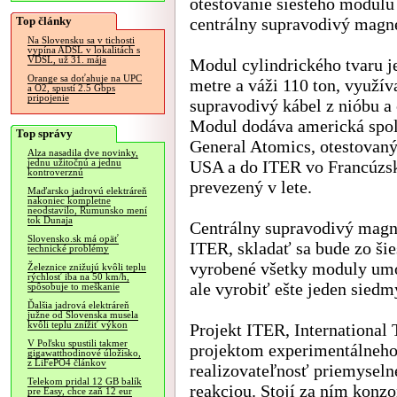
otestovanie šiesteho modulu
Top články
centrálny supravodivý magne
Na Slovensku sa v tichosti
vypína ADSL v lokalitách s
VDSL, už 31. mája
Modul cylindrického tvaru j
Orange sa doťahuje na UPC
metre a váži 110 ton, využív
a O2, spustí 2.5 Gbps
pripojenie
supravodivý kábel z nióbu a 
Modul dodáva americká spo
Top správy
General Atomics, otestovaný
Alza nasadila dve novinky,
USA a do ITER vo Francúzs
jednu užitočnú a jednu
kontroverznú
prevezený v lete.
Maďarsko jadrovú elektráreň
nakoniec kompletne
neodstavilo, Rumunsko mení
tok Dunaja
Centrálny supravodivý magn
Slovensko.sk má opäť
ITER, skladať sa bude zo šie
technické problémy
vyrobené všetky moduly umo
Železnice znižujú kvôli teplu
rýchlosť iba na 50 km/h,
ale vyrobiť ešte jeden sied
spôsobuje to meškanie
Ďalšia jadrová elektráreň
južne od Slovenska musela
kvôli teplu znížiť výkon
Projekt ITER, International
V Poľsku spustili takmer
projektom experimentálneho 
gigawatthodinové úložisko,
z LiFePO4 článkov
realizovateľnosť priemyseln
Telekom pridal 12 GB balík
reakciou. Stojí za ním konz
pre Easy, chce zaň 12 eur