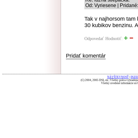
Od: Vyriesene | Pridané
Tak v najhorsom tam b
30 kubikov benzinu. 
Odpovedať
Hodnotiť:
Pridať komentár
NÁVŠTEVNOSŤ
|
INZE
(C) 2004, 2005 DSL.sk | Všetky práva vyhradené
Všetky uvedené informácie sú b