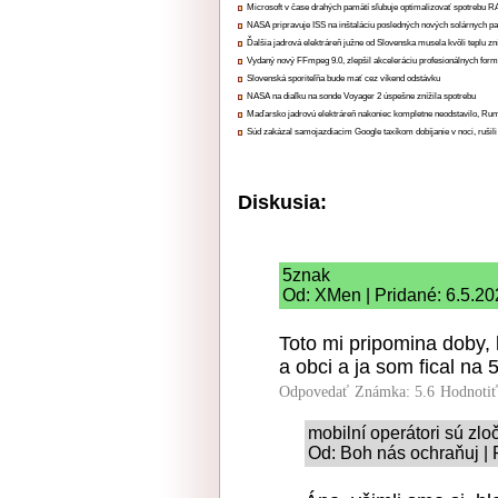
Microsoft v čase drahých pamätí sľubuje optimalizovať spotrebu
NASA pripravuje ISS na inštaláciu posledných nových solárnych p
Ďalšia jadrová elektráreň južne od Slovenska musela kvôli teplu zn
Vydaný nový FFmpeg 9.0, zlepšil akceleráciu profesionálnych form
Slovenská sporiteľňa bude mať cez víkend odstávku
NASA na diaľku na sonde Voyager 2 úspešne znížila spotrebu
Maďarsko jadrovú elektráreň nakoniec kompletne neodstavilo, Ru
Súd zakázal samojazdiacim Google taxíkom dobíjanie v noci, rušili
Diskusia:
5znak
Od: XMen | Pridané: 6.5.20
Toto mi pripomina doby, 
a obci a ja som fical na 
Odpovedať
Známka: 5.6
Hodnoti
mobilní operátori sú zloč
Od: Boh nás ochraňuj | 