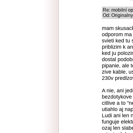
Re: mobilní op
Od: Originaln
mam skusacko
odporom ma L
svieti ked tu
priblizim k an
ked ju poloz
dostal podob
pipanie, ale
zive kable, u
230v predlzov
A nie, ani je
bezdotykove 
citlive a to 
utiahlo aj n
Ludi ani len
funguje elekt
ozaj len slab