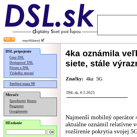
neprihlásený
4ka oznámila veľ
DSL pripojenie
Ceny DSL
siete, stále výra
Dostupnosť DSL
Fórum o DSL
Výsledky meraní
Značky:
4ka
5G
Satelitná mapa SR
DSL.sk, 6.5.2025
Merače
Speedmeter
Merania
Pingmeter
Googlemeter
Najmenší mobilný operátor 
Hľadanie
aktuálne oznámil relatívne 
rozšírenie pokrytia svojej 5G