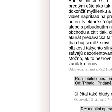
Áno, všimli sme si, h
predtým ešte ako tak 
dokončiť myšlienku a 
vidieť napríklad na p
antén. Niektoré sú ú
alebo s pribudnutím n
obchodu a cítiť tlak, 
akurát predavačka tam
Iba chuj si môže mysl
blízkosti takýchto sil
stávajú dezorientova
Možno, ak to nezrovná
zánik kreténov.
Odpovedať
Známka: -5.2
Hod
Re: mobilní operátori
Od: Tribald | Pridané
Si čítal také bludy 
Odpovedať
Známka: 2.7
Re: mobilní operát