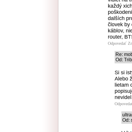
každý xich
poškodeni
dalších pr
človek by 
káblov, ni
router, BT
Odpovedať
Zn
Re: mobi
Od: Tri
Si si i
Alebo ž
lietam 
popisu
nevidel
Odpoveda
ultr
Od: 