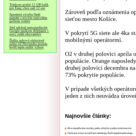
Telekom pridal 12 GB balík
pre Easy, chce zaň 12 eur
Zároveň podľa oznámenia ope
Spustená výroba flash
sieťou mesto Košice.
pamäte s novým najvyšším
počtom vrstiev
Súd zakázal samojazdiacim
Google taxíkom dobíjanie v
V pokrytí 5G siete ale 4ka s
noci, rušili obyvateľov
mobilnými operátormi.
Ďalšia jadrová elektráreň
južne od Slovenska musela
kvôli teplu znížiť výkon
O2 v druhej polovici apríla 
populácie. Orange naposledy
druhej polovici decembra na
73% pokrytie populácie.
V prípade všetkých operátoro
jeden z nich neuvádza úrove
Najnovšie články:
Alza nasadila dve novinky, jednu užitočnú a jednu kontroverznú
Záchrana misie na záchranu teleskopu Swift úspešne pokračuje