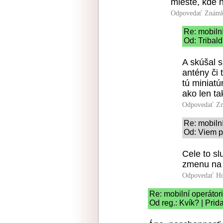
mieste, kde 
Odpovedať
Známk
Re: mobilní
Od: Tribald
A skúšal 
antény či 
tú miniatú
ako len ta
Odpovedať
Zn
Re: mobilní
Od: Viem p
Cele to sl
zmenu na
Odpovedať
Ho
Re: mobilní operátori
Od reg.: Kvík? | Pri