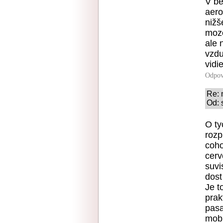
V be
aero
nižš
mozo
ale 
vzdu
vidie
Odpov
Re: 
Od: 
O ty
rozp
coho
cerv
suvi
dost 
Je t
prak
pasa
mobi