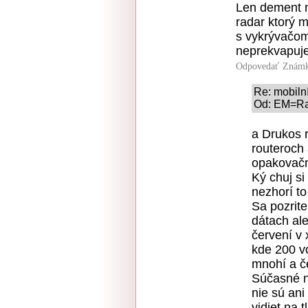
Len dement 
radar ktorý m
s vykrývačom
neprekvapuje
Odpovedať
Známk
Re: mobilní
Od: EM=Rad
a Drukos r
routeroch
opakovačm
Ký chuj si
nezhorí to
Sa pozrit
dátach ale
červení v 
kde 200 vo
mnohí a če
Súčasné n
nie sú ani
vidiet na 