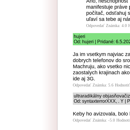
Áno, neschopnosť 
manifestuje práve 
počítač, odsťahuj 
uľaví sa tebe aj n
Odpovedať
Známka: 4.0
hujeri
Od: hujeri | Pridané: 6.5.2
Ja im vsetkym najviac za
dobrych telefonov do sro
Machruju, ako vsetko nic
zaostalych krajinach ak
ide aj 3G.
Odpovedať
Známka: 5.6
Hodnoti
ultraradikálny objasňovač
Od: syntaxterrorXXX, . Y | 
Keby ho avizovala, bolo 
Odpovedať
Známka: -5.0
Hodnoti