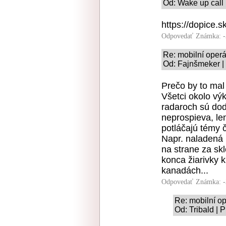
Od: Wake up call 
https://dopice.s
Odpovedať
Známka: -
Re: mobilní operát
Od: Fajnšmeker |
Prečo by to mal
Všetci okolo výk
radaroch sú do
neprospieva, len
potláčajú témy č
Napr. naladená
na strane za sk
konca žiarivky 
kanadách...
Odpovedať
Známka: -
Re: mobilní op
Od: Tribald | 