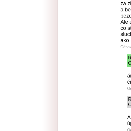
za z
a be
bezd
Ale 
co s
sluc
ako 
Odpov
R
O
á
č
O
R
O
A
ú
O