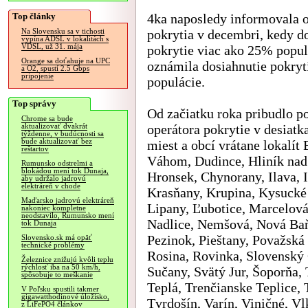
Top články
4ka naposledy informovala o
pokrytia v decembri, kedy d
Na Slovensku sa v tichosti
vypína ADSL v lokalitách s
VDSL, už 31. mája
pokrytie viac ako 25% popul
Orange sa doťahuje na UPC
oznámila dosiahnutie pokry
a O2, spustí 2.5 Gbps
pripojenie
populácie.
Top správy
Od začiatku roka pribudlo p
Chrome sa bude
operátora pokrytie v desiat
aktualizovať dvakrát
týždenne, v budúcnosti sa
bude aktualizovať bez
miest a obcí vrátane lokalít
reštartov
Váhom, Dudince, Hliník nad
Rumunsko odstrelmi a
blokádou mení tok Dunaja,
Hronsek, Chynorany, Ilava, 
aby udržalo jadrovú
elektráreň v chode
Krasňany, Krupina, Kysucké
Maďarsko jadrovú elektráreň
Lipany, Ľubotice, Marcelov
nakoniec kompletne
neodstavilo, Rumunsko mení
Nadlice, Nemšová, Nová Ba
tok Dunaja
Pezinok, Pieštany, Považská 
Slovensko.sk má opäť
technické problémy
Rosina, Rovinka, Slovenský 
Železnice znižujú kvôli teplu
rýchlosť iba na 50 km/h,
Sučany, Svätý Jur, Šoporňa,
spôsobuje to meškanie
Teplá, Trenčianske Teplice, 
V Poľsku spustili takmer
gigawatthodinové úložisko,
Tvrdošín, Varín, Viničné, V
z LiFePO4 článkov