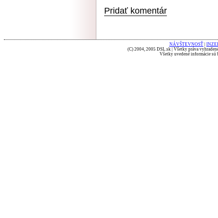
Pridať komentár
NÁVŠTEVNOSŤ
|
INZE
(C) 2004, 2005 DSL.sk | Všetky práva vyhradené
Všetky uvedené informácie sú b