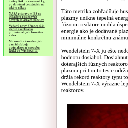
tretiny lístkov elektronicky,
po donútení cestujúcich na
takýto nákup
Táto metrika zohľadňuje hust
NASA pripravuje ISS na
plazmy unikne tepelná energ
inštaláciu posledných
nových solárnych panelov
fúznom reaktore mohla úspeš
Vydaný nový FFmpeg 9.0,
zlepšil akceleráciu
energie ako je dodávané plaz
profesionálnych formátov
videa
minimálne konkrétnu známu
Microsoft v čase drahých
pamätí sľubuje
optimalizovať spotrebu
Wendelstein 7-X ju ešte ned
RAM vo Windows 11
hodnotu dosiahol. Dosiahnutá
doterajších fúznych reaktor
plazmu pri tomto teste udrž
držia rekord reaktory typu t
Wendelstein 7-X výrazne lep
reaktorov.