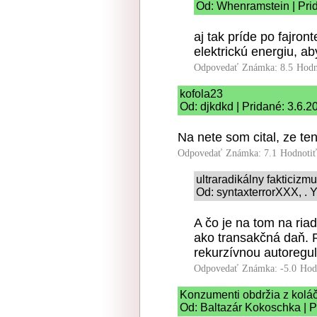
Od: Whenramstein | Pri
aj tak príde po fajro
elektrickú energiu, ab
Odpovedať
Známka: 8.5
Hodn
kofola23
Od: djkdkd | Pridané: 3.6.2
Na nete som cital, ze te
Odpovedať
Známka: 7.1
Hodnoti
ultraradikálny fakticizm
Od: syntaxterrorXXX, . Y
A čo je na tom na ri
ako transakčná daň. P
rekurzívnou autoregul
Odpovedať
Známka: -5.0
Hod
Konzumenti obdržia z koláč
Od: Baltazár Kokoschka | P