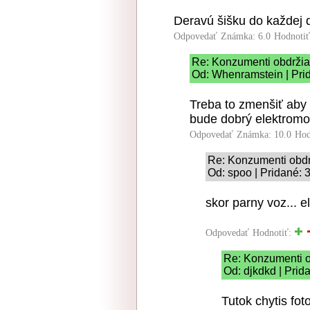
Deravú šišku do každej 
Odpovedať
Známka: 6.0
Hodnoti
Re: Konzumenti obdržia 
Od: Whenramstein | Pri
Treba to zmenšiť aby 
bude dobrý elektromo
Odpovedať
Známka: 10.0
Hod
Re: Konzumenti obdrž
Od: spoo | Pridané: 
skor parny voz... e
Odpovedať
Hodnotiť:
Re: Konzumenti ob
Od: djkdkd | Prid
Tutok chytis fot