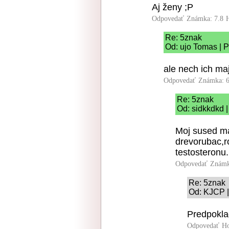
Aj ženy ;P
Odpovedať
Známka: 7.8
Re: 5znak
Od: ujo Tomas | P
ale nech ich ma
Odpovedať
Známka: 6
Re: 5znak
Od: sidkkdkd |
Moj sused ma
drevorubac,r
testosteronu.
Odpovedať
Známk
Re: 5znak
Od: KJCP |
Predpokla
Odpovedať
Ho