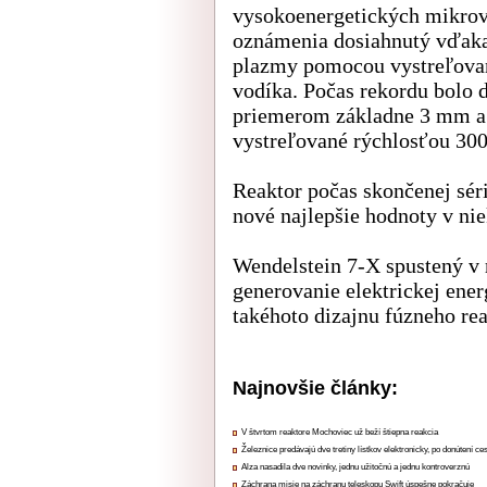
vysokoenergetických mikrov
oznámenia dosiahnutý vďak
plazmy pomocou vystreľova
vodíka. Počas rekordu bolo 
priemerom základne 3 mm a
vystreľované rýchlosťou 300
Reaktor počas skončenej séri
nové najlepšie hodnoty v ni
Wendelstein 7-X spustený v
generovanie elektrickej ener
takéhoto dizajnu fúzneho rea
Najnovšie články:
V štvrtom reaktore Mochoviec už beží štiepna reakcia
Železnice predávajú dve tretiny lístkov elektronicky, po donútení ce
Alza nasadila dve novinky, jednu užitočnú a jednu kontroverznú
Záchrana misie na záchranu teleskopu Swift úspešne pokračuje