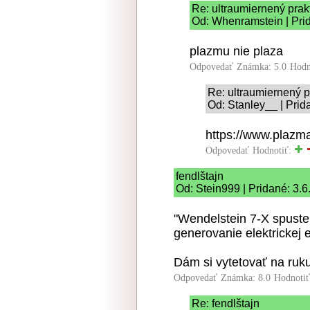
Re: ultraumiernený prak
Od: Whenramstein | Pri
plazmu nie plaza
Odpovedať
Známka: 5.0
Hodn
Re: ultraumiernený p
Od: Stanley__ | Prid
https://www.plazma
Odpovedať
Hodnotiť:
fendlštajn
Od: Stein999 | Pridané: 3.
"Wendelstein 7-X spuste
generovanie elektrickej e
Dám si vytetovať na ruku
Odpovedať
Známka: 8.0
Hodnoti
Re: fendlštajn