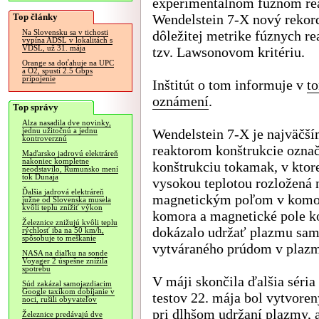
experimentálnom fúznom re
Top články
Wendelstein 7-X nový rekor
dôležitej metrike fúznych re
Na Slovensku sa v tichosti
vypína ADSL v lokalitách s
VDSL, už 31. mája
tzv. Lawsonovom kritériu.
Orange sa doťahuje na UPC
a O2, spustí 2.5 Gbps
pripojenie
Inštitút o tom informuje v
t
oznámení
.
Top správy
Alza nasadila dve novinky,
Wendelstein 7-X je najväčš
jednu užitočnú a jednu
kontroverznú
reaktorom konštrukcie označo
Maďarsko jadrovú elektráreň
nakoniec kompletne
konštrukciu tokamak, v ktor
neodstavilo, Rumunsko mení
tok Dunaja
vysokou teplotou rozložená n
Ďalšia jadrová elektráreň
magnetickým poľom v komore 
južne od Slovenska musela
kvôli teplu znížiť výkon
komora a magnetické pole ko
Železnice znižujú kvôli teplu
dokázalo udržať plazmu sam
rýchlosť iba na 50 km/h,
spôsobuje to meškanie
vytváraného prúdom v plazm
NASA na diaľku na sonde
Voyager 2 úspešne znížila
spotrebu
V máji skončila ďalšia séria
Súd zakázal samojazdiacim
Google taxíkom dobíjanie v
testov 22. mája bol vytvore
noci, rušili obyvateľov
pri dlhšom udržaní plazmy, 
Železnice predávajú dve