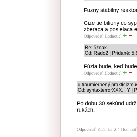
Fuzny stabilny reakto
Cize tie biliony co sy
zberaca a posielaca 
Odpovedať
Hodnotiť:
Re: 5znak
Od: Rado2 | Pridané: 5.
Fúzia bude, keď bude 
Odpovedať
Hodnotiť:
ultraumiernený prakticizmu
Od: syntaxterrorXXX, . Y | 
Po dobu 30 sekúnd udrží
rukách.
Odpovedať
Známka: 2.4
Hodnoti