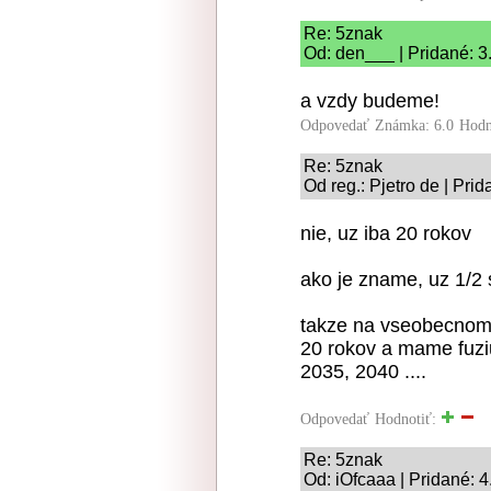
Re: 5znak
Od: den___ | Pridané: 3
a vzdy budeme!
Odpovedať
Známka: 6.0
Hodn
Re: 5znak
Od reg.: Pjetro de | Pri
nie, uz iba 20 rokov
ako je zname, uz 1/2 
takze na vseobecnom 
20 rokov a mame fuziu
2035, 2040 ....
Odpovedať
Hodnotiť:
Re: 5znak
Od: iOfcaaa | Pridané: 