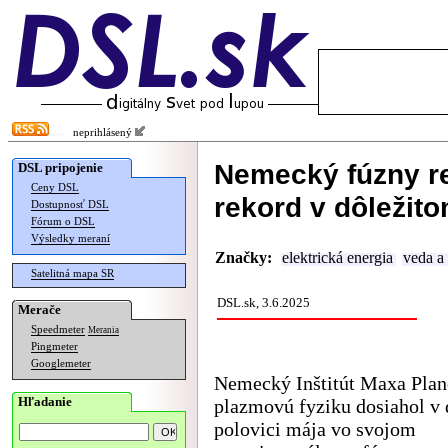
neprihlásený
Nemecký fúzny re
DSL pripojenie
Ceny DSL
rekord v dôležit
Dostupnosť DSL
Fórum o DSL
Výsledky meraní
Značky:
elektrická energia
veda a
Satelitná mapa SR
DSL.sk, 3.6.2025
Merače
Speedmeter
Merania
Pingmeter
Googlemeter
Nemecký Inštitút Maxa Plan
Hľadanie
plazmovú fyziku dosiahol v 
polovici mája vo svojom