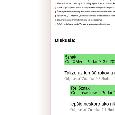
Microsoft v čase drahých pamätí sľubuje optimalizovať spotrebu
NASA pripravuje ISS na inštaláciu posledných nových solárnych p
Ďalšia jadrová elektráreň južne od Slovenska musela kvôli teplu zn
Vydaný nový FFmpeg 9.0, zlepšil akceleráciu profesionálnych form
Slovenská sporiteľňa bude mať cez víkend odstávku
NASA na diaľku na sonde Voyager 2 úspešne znížila spotrebu
Diskusia:
5znak
Od: XMen | Pridané: 3.6.20
Takze uz len 30 rokov a
Odpovedať
Známka: 9.3
Hodnoti
Re: 5znak
Od: cosastaras | Pridan
lepšie neskoro ako ni
Odpovedať
Známka: 7.1
Hodn