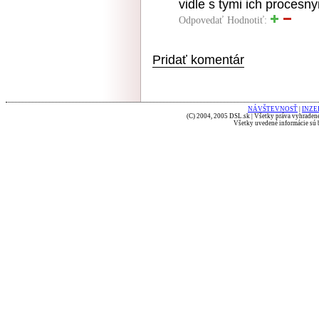
vidle s tymi ich procesn
Odpovedať
Hodnotiť:
Pridať komentár
NÁVŠTEVNOSŤ
|
INZE
(C) 2004, 2005 DSL.sk | Všetky práva vyhradené
Všetky uvedené informácie sú b