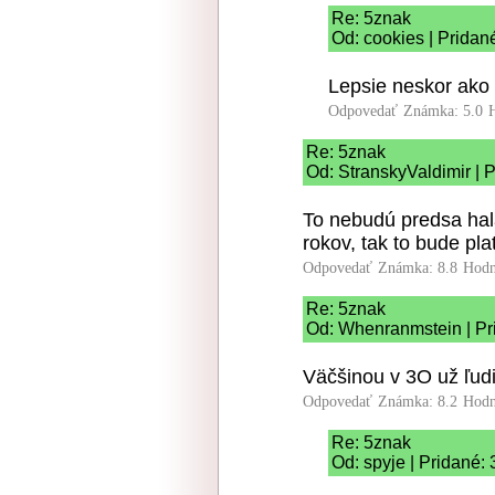
Re: 5znak
Od: cookies | Pridan
Lepsie neskor ako
Odpovedať
Známka: 5.0
Re: 5znak
Od: StranskyValdimir | 
To nebudú predsa hala
rokov, tak to bude plat
Odpovedať
Známka: 8.8
Hodn
Re: 5znak
Od: Whenranmstein | Pr
Väčšinou v 3O už ľud
Odpovedať
Známka: 8.2
Hodn
Re: 5znak
Od: spyje | Pridané: