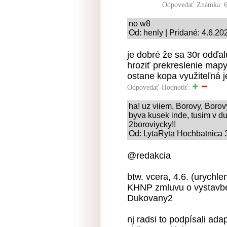
Odpovedať
Známka: 6
no w8
Od: henly | Pridané: 4.6.20
je dobré že sa 30r odďal
hroziť prekreslenie map
ostane kopa využiteľná j
Odpovedať
Hodnotiť:
ha! uz viiem, Borovy, Borovyc
byva kusek inde, tusim v d
2boroviycky!!
Od: LytaRyta Hochbatnica 3
@redakcia
btw. vcera, 4.6. (urychle
KHNP zmluvu o vystavbe 
Dukovany2
nj radsi to podpísali ada