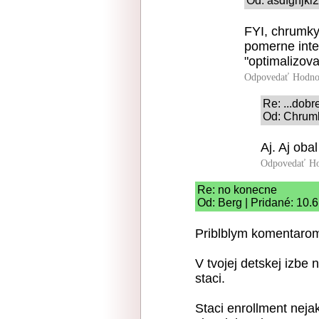
Od: asdfghjkl2
FYI, chrumky
pomerne inten
"optimalizoval
Odpovedať
Hodno
Re: ...dobre
Od: Chrumk
Aj. Aj obal
Odpovedať
Ho
Re: no konecne
Od: Berg | Pridané: 10.
Priblblym komentarom 
V tvojej detskej izbe
staci.
Staci enrollment nej