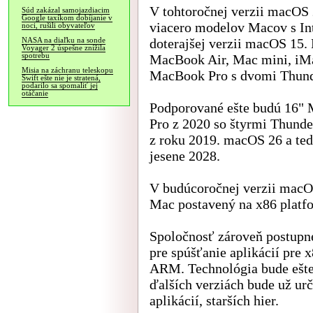
V tohtoročnej verzii macOS
Súd zakázal samojazdiacim
Google taxíkom dobíjanie v
viacero modelov Macov s Int
noci, rušili obyvateľov
doterajšej verzii macOS 15
NASA na diaľku na sonde
Voyager 2 úspešne znížila
spotrebu
MacBook Air, Mac mini, iMa
Misia na záchranu teleskopu
MacBook Pro s dvomi Thunde
Swift ešte nie je stratená,
podarilo sa spomaliť jej
otáčanie
Podporované ešte budú 16"
Pro z 2020 so štyrmi Thunde
z roku 2019. macOS 26 a ted
jesene 2028.
V budúcoročnej verzii macO
Mac postavený na x86 platf
Spoločnosť zároveň postupn
pre spúšťanie aplikácií pre
ARM. Technológia bude ešte
ďalších verziách bude už urč
aplikácií, starších hier.