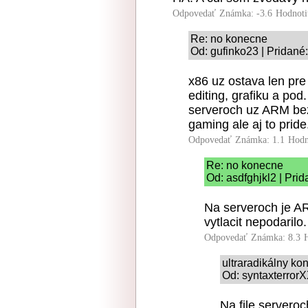
Odpovedať
Známka: -3.6
Hodnoti
Re: no konecne
Od: gufinko23 | Pridané
x86 uz ostava len pre
editing, grafiku a pod
serveroch uz ARM bezi
gaming ale aj to pride
Odpovedať
Známka: 1.1
Hodn
Re: no konecne
Od: asdfghjkl2 | Pri
Na serveroch je A
vytlacit nepodarilo.
Odpovedať
Známka: 8.3
ultraradikálny k
Od: syntaxterrorX
Na file serveroc