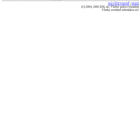
NÁVŠTEVNOSŤ
|
INZE
(C) 2004, 2005 DSL.sk | Všetky práva vyhradené
Všetky uvedené informácie sú b