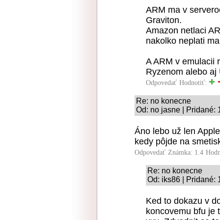
ARM ma v serveroch
Graviton.
Amazon netlaci ARM,
nakolko neplati ma
A ARM v emulacii r
Ryzenom alebo aj U
Odpovedať
Hodnotiť:
Re: no konecne
Od: no jasne | Pridané:
Áno lebo už len Apple
kedy pôjde na smetisk
Odpovedať
Známka: 1.4
Hodn
Re: no konecne
Od: iks86 | Pridané:
Ked to dokazu v d
koncovemu bfu je t