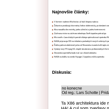
Najnovšie články:
V štvrtom reaktore Mochoviec už beží štiepna reakcia
Železnice predávajú dve tretiny lístkov elektronicky, po donútení ce
Alza nasadila dve novinky, jednu užitočnú a jednu kontroverznú
Záchrana misie na záchranu teleskopu Swift úspešne pokračuje
Microsoft v čase drahých pamätí sľubuje optimalizovať spotrebu
NASA pripravuje ISS na inštaláciu posledných nových solárnych p
Ďalšia jadrová elektráreň južne od Slovenska musela kvôli teplu zn
Vydaný nový FFmpeg 9.0, zlepšil akceleráciu profesionálnych form
Slovenská sporiteľňa bude mať cez víkend odstávku
NASA na diaľku na sonde Voyager 2 úspešne znížila spotrebu
Diskusia:
no konecne
Od reg.: Lars Schotte | Pri
Ta X86 architektura ide 
HA! A cul som zvedavy na