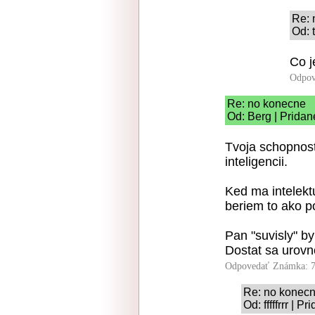
Re: 
Od: 
Co j
Odpov
Re: no konecne
Od: Berg | Pridan
Tvoja schopnost
inteligencii.
Ked ma intelektu
beriem to ako p
Pan "suvisly" b
Dostat sa urovn
Odpovedať
Známka: 7
Re: no konec
Od: fffffrrr | 