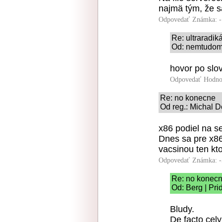
najmä tým, že s
Odpovedať
Známka: -
Re: ultraradi
Od: nemtudom 
hovor po slo
Odpovedať
Hodno
Re: no konecne
Od reg.: Michal 
x86 podiel na s
Dnes sa pre x86
vacsinou ten kto
Odpovedať
Známka: -
Re: no konec
Od: Berg | Pri
Bludy.
De facto cely