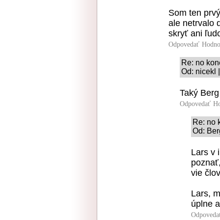
Som ten prvý 
ale netrvalo 
skryť ani ľud
Odpovedať
Hodno
Re: no ko
Od: nicekl 
Taký Berg 
Odpovedať
Ho
Re: no 
Od: Ber
Lars v 
poznať,
vie člo
Lars, m
úplne 
Odpoveda