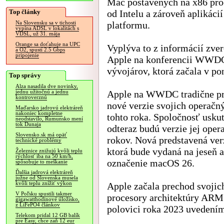
Mac postavených na x86 pro
Top články
od Intelu a zároveň aplikácií
platformu.
Na Slovensku sa v tichosti
vypína ADSL v lokalitách s
VDSL, už 31. mája
Orange sa doťahuje na UPC
Vyplýva to z informácií zve
a O2, spustí 2.5 Gbps
pripojenie
Apple na konferencii WWD
vývojárov, ktorá začala v po
Top správy
Alza nasadila dve novinky,
Apple na WWDC tradične pr
jednu užitočnú a jednu
kontroverznú
nové verzie svojich operačný
Maďarsko jadrovú elektráreň
nakoniec kompletne
tohto roka. Spoločnosť usku
neodstavilo, Rumunsko mení
tok Dunaja
odteraz budú verzie jej ope
Slovensko.sk má opäť
rokov. Nová predstavená ve
technické problémy
ktorá bude vydaná na jeseň 
Železnice znižujú kvôli teplu
rýchlosť iba na 50 km/h,
označenie macOS 26.
spôsobuje to meškanie
Ďalšia jadrová elektráreň
južne od Slovenska musela
kvôli teplu znížiť výkon
Apple začala prechod svojich
V Poľsku spustili takmer
procesory architektúry ARM 
gigawatthodinové úložisko,
z LiFePO4 článkov
polovici roka 2023 uvedení
Telekom pridal 12 GB balík
pre Easy, chce zaň 12 eur