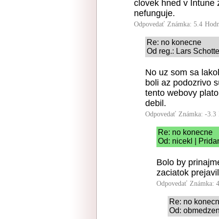
clovek hned v Intune z
nefunguje.
Odpovedať
Známka: 5.4
Hodn
Re: no konecne
Od reg.: Lars Schott
No uz som sa lakol
boli az podozrivo s
tento webovy plato
debil.
Odpovedať
Známka: -3.3
Re: no konecne
Od: nicekl | Prid
Bolo by prinajm
zaciatok prejavi
Odpovedať
Známka: 4
Re: no konec
Od: obmedzeno