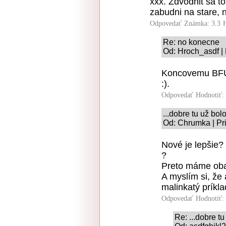
xxx. Zdvodnit sa t
zabudni na stare, n
Odpovedať
Známka: 3.3
Re: no konecne
Od: Hroch_asdf |
Koncovemu BFU .
:).
Odpovedať
Hodnotiť:
...dobre tu už bolo.
Od: Chrumka | Pr
Nové je lepšie?
?
Preto máme obal
A myslím si, že 
malinkatý príkla
Odpovedať
Hodnotiť:
Re: ...dobre tu 