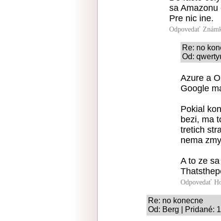
sa Amazonu o
Pre nic ine.
Odpovedať
Známk
Re: no ko
Od: qwerty
Azure a O
Google ma
Pokial kon
bezi, ma t
tretich st
nema zmy
A to ze sa
Thatsthepo
Odpovedať
Ho
Re: no konecne
Od: Berg | Pridané: 