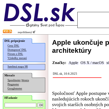
neprihlásený
Apple ukončuje p
DSL pripojenie
Ceny DSL
architektúry
Dostupnosť DSL
Fórum o DSL
Výsledky meraní
Značky:
Apple
OS X / macOS
x
Satelitná mapa SR
DSL.sk, 10.6.2025
Merače
Speedmeter
Merania
Pingmeter
Googlemeter
Spoločnosť Apple postupne 
Hľadanie
nasledujúcich rokoch ukonč
svojich starších osobných p