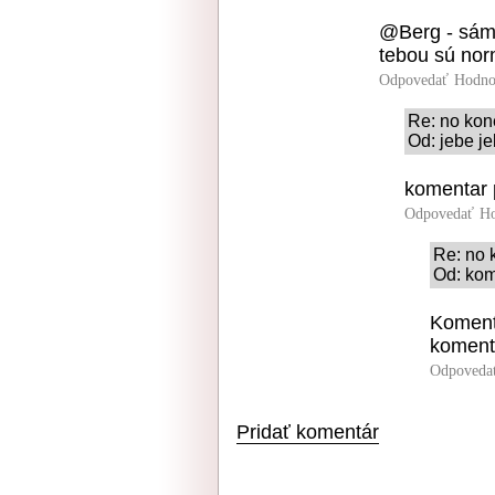
@Berg - sám
tebou sú nor
Odpovedať
Hodno
Re: no ko
Od: jebe je
komentar 
Odpovedať
Ho
Re: no 
Od: kom
Koment
koment
Odpoveda
Pridať komentár