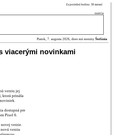
Za poslednú hodinu: 38 meraní
inzercia
Piatok, 7. augusta 2026, dnes má meniny
Štefánia
s viacerými novinkami
ú verziu jej
 ktorá prináša
 noviniek.
ia dostupná pre
m Pixel 6.
novej verzie.
 novú verziu
prípravou