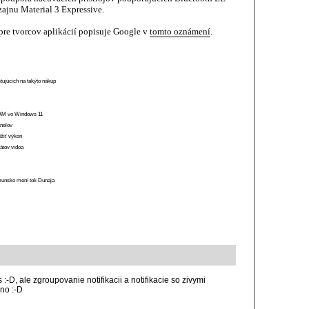
ajnu Material 3 Expressive.
pre tvorcov aplikácií popisuje Google v
tomto oznámení
.
stujúcich na takýto nákup
 RAM vo Windows 11
anelov
ížiť výkon
átov videa
munsko mení tok Dunaja
:-D, ale zgroupovanie notifikacii a notifikacie so zivymi
no :-D