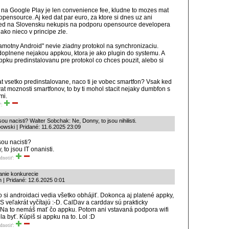
5 na Google Play je len convenience fee, kludne to mozes mat
opensource. Aj ked dat par euro, za ktore si dnes uz ani
d na Slovensku nekupis na podporu opensource developera
 ako nieco v principe zle.
samotny Android" nevie ziadny protokol na synchronizaciu.
doplnene nejakou appkou, ktora je ako plugin do systemu. A
pku predinstalovanu pre protokol co chces pouzit, alebo si
t vsetko predinstalovane, naco ti je vobec smartfon? Vsak ked
t moznosti smartfonov, to by ti mohol stacit nejaky dumbfon s
mi.
ť:
ou nacisti? Walter Sobchak: Ne, Donny, to jsou nihilisti.
owski | Pridané: 11.6.2025 23:09
 sou nacisti?
 to jsou IT onanisti.
dnotiť:
anie konkurecie
| Pridané: 12.6.2025 0:01
 si androidaci vedia všetko obhájiť. Dokonca aj platené appky,
S veľakrát vyčítajú :-D. CalDav a carddav sú prakticky
 Na to nemáš mať čo appku. Potom ani vstavaná podpora wifi
a byť. Kúpiš si appku na to. Lol :D
dnotiť: