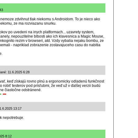
:43
 nemoze zdvihnut tlak niekomu s Androidom. To je nieco ako
niekomu, ze ma rozviazanu snurku.
okov po uvedeni na inych platformach... uzavrety system,
nely, nepouzitelne blbosti ako ich klavesnica a Magic Mouse,
inkognito rezim v browseri, atd. Vzdy vybalia nejaku bombu, ze
 nemali - napriklad zobrazenie zostavajuceho casu do nabitia
e.
dané: 11.6.2025 6:28
ovať, keď získajú rovno plnú a ergonomicky odladenú funkčnost
robiť testerov pod prísľubmi, že veď už v ďalšej verzii budú
zne čiastočne odstránené.
11.6.2025 13:17
k nepotrebuje.
025 8:12