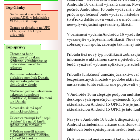
Androidu 16 oznámil výraznú zmenu. Nová
Top články
počnúc Androidom 16 bude vydávaná v dr
pričom spoločnosť bude vydávať následne
Na Slovensku sa v tichosti
vypína ADSL v lokalitách s
štvrťroku ďalšiu novú verziu s o niečo me
VDSL, už 31. mája
neovplyvňujúcimi správanie aplikácií.
Orange sa doťahuje na UPC
a O2, spustí 2.5 Gbps
V oznámení vydania Androidu 16 vyzdvihuj
pripojenie
výraznejšie vylepšenia notifikácií. Nová ve
zobrazuje ich spolu, zaberajú tak menej mi
Top správy
Pribúda tiež nový typ notifikácií zobrazuj
Chrome sa bude
aktualizovať dvakrát
informácie o aktuálnom stave a priebehu či
týždenne, v budúcnosti sa
budú využívať vybrané aplikácie pre zdieľ
bude aktualizovať bez
reštartov
Pribudla funkčnosť umožňujúca aktivovať 
Rumunsko odstrelmi a
blokádou mení tok Dunaja,
bezpečnostných hrozieb v podobe aktivácie
aby udržalo jadrovú
nastavením tohto režimu sme popisovali v
elektráreň v chode
Maďarsko jadrovú elektráreň
V Androide 16 sa zlepšuje podpora multita
nakoniec kompletne
neodstavilo, Rumunsko mení
desktopových operačných systémoch. Spolo
tok Dunaja
aktualizáciou Android 15 QPR1. Nie je jasn
Slovensko.sk má opäť
aktualizáciou Android 15 QPR1 je táto funk
technické problémy
Železnice znižujú kvôli teplu
Navyše v Androide 16 bude k dispozícii aj
rýchlosť iba na 50 km/h,
Android zariadeniam, vrátane smartfónov. 
spôsobuje to meškanie
tabletoch bude sprístupnená neskôr tento ro
V Poľsku spustili takmer
gigawatthodinové úložisko,
z LiFePO4 článkov
Ďalšími novinkami sú napríklad vylepšená