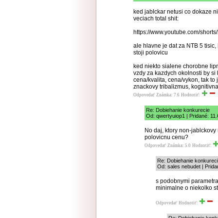
ked jablckar netusi co dokaze ni
veciach total shit:
https://www.youtube.com/short
ale hlavne je dat za NTB 5 tis
stoji polovicu
ked niekto sialene chorobne lipn
vzdy za kazdych okolnosti by si 
cena/kvalita, cena/vykon, tak to
znackovy tribalizmus, kognitivn
Odpovedať
Známka: 7.6
Hodnotiť:
Re: Dobiehanie konkurecie
Od: qwertyuiop1 | Pridané: 11
No daj, ktory non-jablckovy
polovicnu cenu?
Odpovedať
Známka: 5.0
Hodnotiť:
Re: Dobiehanie konkurec
Od: sales nebudet | Prida
s podobnymi parametram
minimalne o niekolko 
Odpovedať
Hodnotiť: