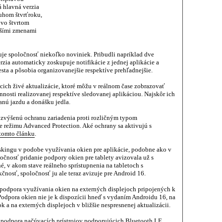
 hlavná verzia
uhom štvrťroku,
 vo štvrtom
nšími zmenami
e spoločnosť niekoľko noviniek. Pribudli napríklad dve
rzia automaticky zoskupuje notifikácie z jednej aplikácie a
esta a pôsobia organizovanejšie respektíve prehľadnejšie.
úcich živé aktualizácie, ktoré môžu v reálnom čase zobrazovať
nnosti realizovanej respektíve sledovanej aplikáciou. Najskôr ich
anú jazdu a donášku jedla.
zvýšenú ochranu zariadenia proti rozličným typom
 režimu Advanced Protection. Aké ochrany sa aktivujú s
tomto článku
.
skingu v podobe využívania okien pre aplikácie, podobne ako v
čnosť pridanie podpory okien pre tablety avizovala už s
é, v akom stave reálneho sprístupnenia na tabletoch s
čnosť, spoločnosť ju ale teraz avizuje pre Android 16.
 podpora využívania okien na externých displejoch pripojených k
Podpora okien nie je k dispozícii hneď s vydaním Androidu 16, na
k a na externých displejoch v bližšie nespresnenej aktualizácii.
 podpora načúvacích prístrojov podporujúcich Bluetooth LE