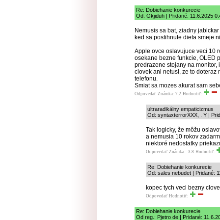
Re: Dobiehanie konkurecie
Od: Gkjiduh | Pridané: 11.6.2025 0
Nemusis sa bat, ziadny jablckar
ked sa postihnute dieta smeje 
Apple ovce oslavujuce veci 10 r
osekane bezne funkcie, OLED pa
predrazene stojany na monitor, 
clovek ani netusi, ze to doteraz
telefonu.
Smiat sa mozes akurat sam seb
Odpovedať
Známka: 7.2
Hodnotiť:
ultraradikálny empaticizmus
Od: syntaxterrorXXX, . Y | Pri
Tak logicky, že môžu oslav
a nemusia 10 rokov zadarmo 
niektoré nedostatky prieka
Odpovedať
Známka: -3.8
Hodnotiť:
Re: Dobiehanie konkurecie
Od: sales nebudet | Pridané: 
kopec tych veci bezny clove
Odpovedať
Hodnotiť:
Re: Dobiehanie konkurecie
Od reg.: Pjetro de | Pridané: 11.6.2