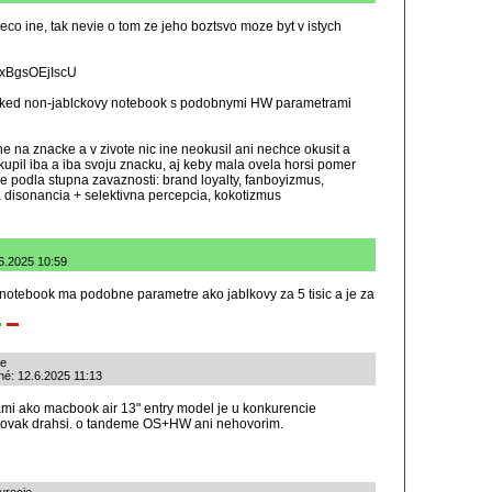
eco ine, tak nevie o tom ze jeho boztsvo moze byt v istych
s/xBgsOEjIscU
ic, ked non-jablckovy notebook s podobnymi HW parametrami
e na znacke a v zivote nic ine neokusil ani nechce okusit a
kupil iba a iba svoju znacku, aj keby mala ovela horsi pomer
 je podla stupna zavaznosti: brand loyalty, fanboyizmus,
a disonancia + selektivna percepcia, kokotizmus
.6.2025 10:59
 notebook ma podobne parametre ako jablkovy za 5 tisic a je za
ie
né: 12.6.2025 11:13
i ako macbook air 13" entry model je u konkurencie
stovak drahsi. o tandeme OS+HW ani nehovorim.