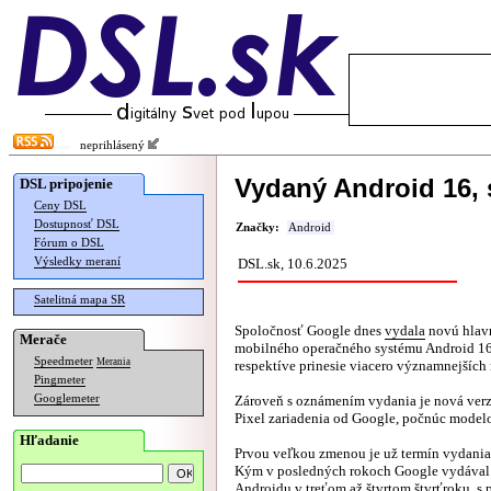
neprihlásený
Vydaný Android 16, 
DSL pripojenie
Ceny DSL
Dostupnosť DSL
Značky:
Android
Fórum o DSL
Výsledky meraní
DSL.sk, 10.6.2025
Satelitná mapa SR
Spoločnosť Google dnes
vydala
novú hlavn
Merače
mobilného operačného systému Android 16,
Speedmeter
Merania
respektíve prinesie viacero významnejších
Pingmeter
Googlemeter
Zároveň s oznámením vydania je nová verz
Pixel zariadenia od Google, počnúc modelo
Hľadanie
Prvou veľkou zmenou je už termín vydania 
Kým v posledných rokoch Google vydával
Androidu v treťom až štvrtom štvrťroku, s 