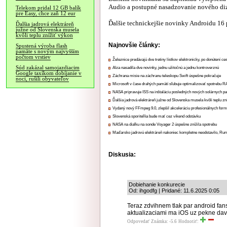
Audio a postupné nasadzovanie nového diz
Telekom pridal 12 GB balík
pre Easy, chce zaň 12 eur
Ďalšie technickejšie novinky Androidu 16 
Ďalšia jadrová elektráreň
južne od Slovenska musela
kvôli teplu znížiť výkon
Najnovšie články:
Spustená výroba flash
pamäte s novým najvyšším
počtom vrstiev
Železnice predávajú dve tretiny lístkov elektronicky, po donútení ce
Súd zakázal samojazdiacim
Alza nasadila dve novinky, jednu užitočnú a jednu kontroverznú
Google taxíkom dobíjanie v
Záchrana misie na záchranu teleskopu Swift úspešne pokračuje
noci, rušili obyvateľov
Microsoft v čase drahých pamätí sľubuje optimalizovať spotrebu
NASA pripravuje ISS na inštaláciu posledných nových solárnych p
Ďalšia jadrová elektráreň južne od Slovenska musela kvôli teplu zn
Vydaný nový FFmpeg 9.0, zlepšil akceleráciu profesionálnych form
Slovenská sporiteľňa bude mať cez víkend odstávku
NASA na diaľku na sonde Voyager 2 úspešne znížila spotrebu
Maďarsko jadrovú elektráreň nakoniec kompletne neodstavilo, Ru
Diskusia:
Dobiehanie konkurecie
Od: ihgodfg | Pridané: 11.6.2025 0:05
Teraz zdvihnem tlak par android fans 
aktualizaciami ma iOS uz pekne dav
Odpovedať
Známka: -5.6
Hodnotiť: