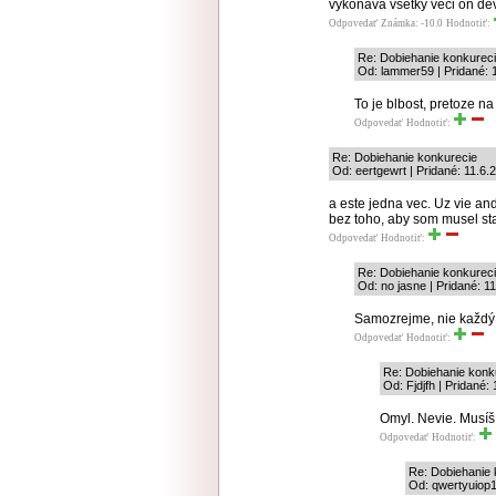
vykonáva všetky veci on devi
Odpovedať
Známka: -10.0
Hodnotiť:
Re: Dobiehanie konkurec
Od: lammer59 | Pridané: 
To je blbost, pretoze na
Odpovedať
Hodnotiť:
Re: Dobiehanie konkurecie
Od: eertgewrt | Pridané: 11.6.
a este jedna vec. Uz vie an
bez toho, aby som musel s
Odpovedať
Hodnotiť:
Re: Dobiehanie konkurec
Od: no jasne | Pridané: 1
Samozrejme, nie každý
Odpovedať
Hodnotiť:
Re: Dobiehanie konk
Od: Fjdjfh | Pridané:
Omyl. Nevie. Musíš 
Odpovedať
Hodnotiť:
Re: Dobiehanie 
Od: qwertyuiop1