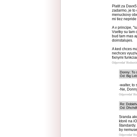
Platit za Davx
zadarmo, je to 
menuckovy obe
mi tiez nepride
A v principe, "
Vsetky su tam 
bud tam mas ap
doinstalujes.
A ked chces ma
nechces vyuziva
fixnymi funkcia
Odpovedať
Hodnoti
Donny: To s
Od: Big Leb
-walter, to
-Ne, Donny,
Odpovedať
Ho
Re: Dobieh
Od: Dhchdh 
Sranda ako
ktoré na iO
štandardy.
by nemusel
Odpovedať
Ho