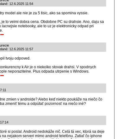
urecie
idané: 12.6.2025 11:54
ry model ale nie je za 5 tisic, ako sa spomina vyssie.
oji, je to velmi dobra cena. Obdobne PC su drahsie. Ano, daju sa
k lacnejsie notebooky, ale to uz je elektronicky odpad pri
e.
urecie
idané: 12.6.2025 11:57
pil tvoju odpoved.
onkurencny k Air je o niekolko stovak drahsi. V spodnych
Apple neporazitelne. Plus odpada utrpenie s Windows.
17:11
dne zmien v androide? Alebo keď niekto poukáže na niečo čo
reba zmeniť tému a odpútať pozornosť na niečo iné?
 17:14
ktoré si poslal. Android nedokáže nič. Celá tá vec, ktorá sa deje
 na nejakom serveri mimo android telefónu. Zatiaľ čo iphone