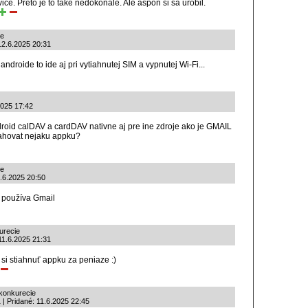
ce. Preto je to také nedokonalé. Ale aspoň si sa urobil.
ie
12.6.2025 20:31
 androide to ide aj pri vytiahnutej SIM a vypnutej Wi-Fi...
2025 17:42
droid calDAV a cardDAV nativne aj pre ine zdroje ako je GMAIL
tahovat nejaku appku?
ie
1.6.2025 20:50
 používa Gmail
urecie
 11.6.2025 21:31
si stiahnuť appku za peniaze :)
konkurecie
 | Pridané: 11.6.2025 22:45