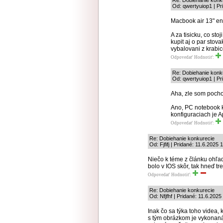
Re: Dobiehanie konk
Od: qwertyuiop1 | Pr
Macbook air 13" ent
A za tisicku, co st
kupit aj o par stova
vybalovani z krabic
Odpovedať
Hodnotiť:
Re: Dobiehanie konk
Od: qwertyuiop1 | Pr
Aha, zle som pocho
Ano, PC notebook k
konfiguraciach je 
Odpovedať
Hodnotiť:
Re: Dobiehanie konkurecie
Od: Fjfifj | Pridané: 11.6.2025 
Niečo k téme z článku ohľa
bolo v IOS skôr, tak hneď t
Odpovedať
Hodnotiť:
Re: Dobiehanie konkurecie
Od: Nfjfhf | Pridané: 11.6.2025
Inak čo sa týka toho videa, 
s tým obrázkom je vykonaná