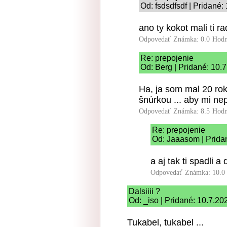
Od: fsdsdfsdf | Pridané:
ano ty kokot mali ti ra
Odpovedať
Známka: 0.0
Hodn
Re: prepojenie
Od: Berg | Pridané: 10.
Ha, ja som mal 20 ro
šnúrkou ... aby mi nep
Odpovedať
Známka: 8.5
Hodn
Re: prepojenie
Od: Jaaasom | Prida
a aj tak ti spadli
Odpovedať
Známka: 10.0
Dalsiiii ?
Od: _iso | Pridané: 10.7.20
Tukabel, tukabel ...