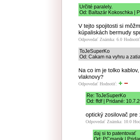
Určité paralely.
Od: Baltazár Kokoschka | P
V tejto spojitosti si môž
kúpaliskách bermudy spus
Odpovedať
Známka: 6.0
Hodnoti
ToJeSuperKo
Od: Cakam na vyhru a zatial
Na co im je tolko kablo
vlaknovy?
Odpovedať
Hodnotiť:
Re: ToJeSuperKo
Od: ffdf | Pridané: 10.7
optický zosilovač pre 1
Odpovedať
Známka: 10.0
Hod
daj si to patentovať
Od: PCmanik | Prida