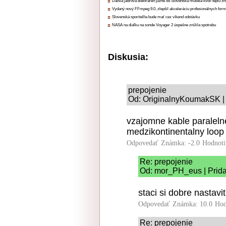
Ďalšia jadrová elektráreň južne od Slovenska musela kvôli teplu zn
Vydaný nový FFmpeg 9.0, zlepšil akceleráciu profesionálnych form
Slovenská sporiteľňa bude mať cez víkend odstávku
NASA na diaľku na sonde Voyager 2 úspešne znížila spotrebu
Diskusia:
prepojenie
Od: OriginalnyKoumakSK | 
vzajomne kable paraleln
medzikontinentalny loop 
Odpovedať
Známka: -2.0
Hodnoti
Re: prepojenie
Od: mor_PH_eus | Prida
staci si dobre nastavi
Odpovedať
Známka: 10.0
Hod
Re: prepojenie