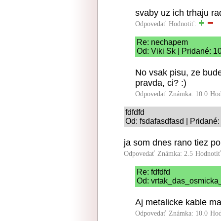
svaby uz ich trhaju r
Odpovedať
Hodnotiť:
Re: nechapem
Od: Viki Sk | Pridané: 1
No vsak pisu, ze bude
pravda, ci? :)
Odpovedať
Známka: 10.0
Hod
fdfdfd
Od: fsdafasdfasd | Pridané:
ja som dnes rano tiez pol
Odpovedať
Známka: 2.5
Hodnoti
Re: fdfdfd
Od: vrtak_das_osmicka_
Aj metalicke kable maj
Odpovedať
Známka: 10.0
Hod