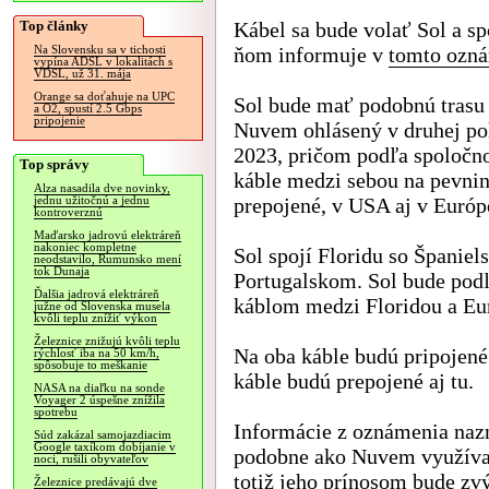
Top články
Kábel sa bude volať Sol a s
ňom informuje v
tomto ozn
Na Slovensku sa v tichosti
vypína ADSL v lokalitách s
VDSL, už 31. mája
Orange sa doťahuje na UPC
Sol bude mať podobnú trasu
a O2, spustí 2.5 Gbps
pripojenie
Nuvem ohlásený v druhej po
2023, pričom podľa spoločno
Top správy
káble medzi sebou na pevni
Alza nasadila dve novinky,
prepojené, v USA aj v Európ
jednu užitočnú a jednu
kontroverznú
Maďarsko jadrovú elektráreň
nakoniec kompletne
Sol spojí Floridu so Španie
neodstavilo, Rumunsko mení
tok Dunaja
Portugalskom. Sol bude po
Ďalšia jadrová elektráreň
káblom medzi Floridou a Eu
južne od Slovenska musela
kvôli teplu znížiť výkon
Železnice znižujú kvôli teplu
Na oba káble budú pripojené
rýchlosť iba na 50 km/h,
spôsobuje to meškanie
káble budú prepojené aj tu.
NASA na diaľku na sonde
Voyager 2 úspešne znížila
spotrebu
Informácie z oznámenia nazn
Súd zakázal samojazdiacim
Google taxíkom dobíjanie v
podobne ako Nuvem využívať
noci, rušili obyvateľov
totiž jeho prínosom bude zvý
Železnice predávajú dve