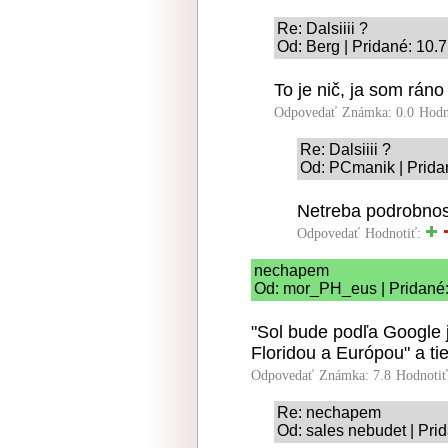
Re: Dalsiiii ?
Od: Berg | Pridané: 10.
To je nič, ja som ráno
Odpovedať
Známka: 0.0
Hodn
Re: Dalsiiii ?
Od: PCmanik | Prida
Netreba podrobnost
Odpovedať
Hodnotiť:
nechapem
Od: mor_PH_eus | Pridané:
"Sol bude podľa Google
Floridou a Európou" a ti
Odpovedať
Známka: 7.8
Hodnoti
Re: nechapem
Od: sales nebudet | Pri