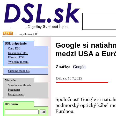
neprihlásený
Google si natiahn
DSL pripojenie
Ceny DSL
medzi USA a Eur
Dostupnosť DSL
Fórum o DSL
Výsledky meraní
Značky:
Google
Satelitná mapa SR
DSL.sk, 10.7.2025
Merače
Speedmeter
Merania
Pingmeter
Googlemeter
Spoločnosť Google si natiah
Hľadanie
podmorský optický kábel m
Európou.