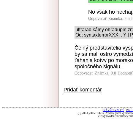
No však ho nechaj.
Odpovedať
Známka: 7.5
ultraradikálny ohľaduplniz
Od: syntaxterrorXXX, . Y | 
Čelný predstavitelia vys
by sa mali ostro vymedz
ťahania kotvy po morsk
spoločného signálu.
Odpovedať
Známka: 0.0
Hodnoti
Pridať komentár
NÁVŠTEVNOSŤ
|
INZE
(C) 2004, 2005 DSL.sk | Všetky práva vyhradené
Všetky uvedené informácie sú b