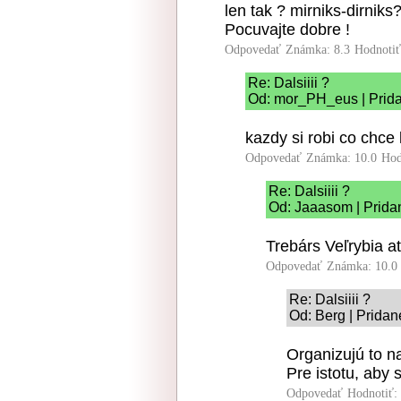
len tak ? mirniks-dirniks
Pocuvajte dobre !
Odpovedať
Známka: 8.3
Hodnoti
Re: Dalsiiii ?
Od: mor_PH_eus | Prida
kazdy si robi co chce 
Odpovedať
Známka: 10.0
Hod
Re: Dalsiiii ?
Od: Jaaasom | Prida
Trebárs Veľrybia a
Odpovedať
Známka: 10.0
Re: Dalsiiii ?
Od: Berg | Pridan
Organizujú to n
Pre istotu, aby 
Odpovedať
Hodnotiť: