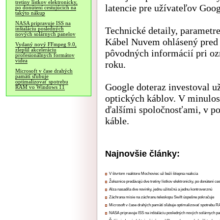
tretiny lístkov elektronicky,
latencie pre užívateľov Goo
po donútení cestujúcich na
takýto nákup
NASA pripravuje ISS na
Technické detaily, parametr
inštaláciu posledných
nových solárnych panelov
Kábel Nuvem ohlásený pred
Vydaný nový FFmpeg 9.0,
zlepšil akceleráciu
pôvodných informácií pri o
profesionálnych formátov
videa
roku.
Microsoft v čase drahých
pamätí sľubuje
optimalizovať spotrebu
Google doteraz investoval u
RAM vo Windows 11
optických káblov. V minulos
ďalšími spoločnosťami, v po
káble.
Najnovšie články:
V štvrtom reaktore Mochoviec už beží štiepna reakcia
Železnice predávajú dve tretiny lístkov elektronicky, po donútení ce
Alza nasadila dve novinky, jednu užitočnú a jednu kontroverznú
Záchrana misie na záchranu teleskopu Swift úspešne pokračuje
Microsoft v čase drahých pamätí sľubuje optimalizovať spotrebu
NASA pripravuje ISS na inštaláciu posledných nových solárnych p