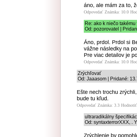
áno, ale mám za to, ž
Odpovedať
Známka: 10.0
Hod
Re: ako k niečo takému
Od: pozorovatel | Prida
Áno, prdol. Prdol si 
vážne následky na p
Pre viac detailov je p
Odpovedať
Známka: 10.0
Hod
Zrýchľovať
Od: Jaaasom | Pridané: 13
Ešte nech trochu zrýchli,
bude tu kľud.
Odpovedať
Známka: 3.3
Hodnoti
ultraradikálny špecifiká
Od: syntaxterrorXXX, . Y
Zrýchlenie by pomohlo