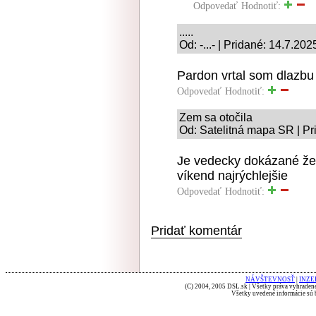
Odpovedať
Hodnotiť:
.....
Od: -...- | Pridané: 14.7.20
Pardon vrtal som dlazbu
Odpovedať
Hodnotiť:
Zem sa otočila
Od: Satelitná mapa SR | Pr
Je vedecky dokázané že
víkend najrýchlejšie
Odpovedať
Hodnotiť:
Pridať komentár
NÁVŠTEVNOSŤ
|
INZE
(C) 2004, 2005 DSL.sk | Všetky práva vyhradené
Všetky uvedené informácie sú b