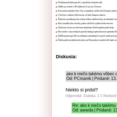
Predstavená flash pamäť s najväčšou hustotou dát
Netflix je možné v 4K sledovať už aj cez Chrome
Rumunsko potopilo štyri člny a úspešne zvýšilo tok Dunaja k jadrov
V štvrtom reaktore Mochoviec už beží štiepna reakcia
Železnice predávajú dve tretiny lístkov elektronicky, po donútení ce
Alza nasadila dve novinky, jednu užitočnú a jednu kontroverznú
Záchrana misie na záchranu teleskopu Swift úspešne pokračuje
Microsoft v čase drahých pamätí sľubuje optimalizovať spotrebu
NASA pripravuje ISS na inštaláciu posledných nových solárnych p
Ďalšia jadrová elektráreň južne od Slovenska musela kvôli teplu zn
Diskusia:
ako k niečo takému vôbec 
Od: PCmanik | Pridané: 13
Niekto si prdol?
Odpovedať
Známka: 2.5
Hodnoti
Re: ako k niečo takému
Od: awwda | Pridané: 1