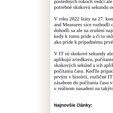
posledných rokoch vedci ale
potrebné skokovú sekundu o
V roku 2022 štáty na 27. ko
and Measures síce rozhodli
dohodli sa ale na zrušení naj
kedy k tomu príde a či to m
ako príde k prípadnému prv
V IT sú skokové sekundy al
aplikujú zriedkavo, počítani
skokových sekúnd a ich apli
počítania času. Keďže prípa
prvým v histórii, rozličné I
zásahom do počítania času v
v reálnom nasadení na takýt
Najnovšie články: