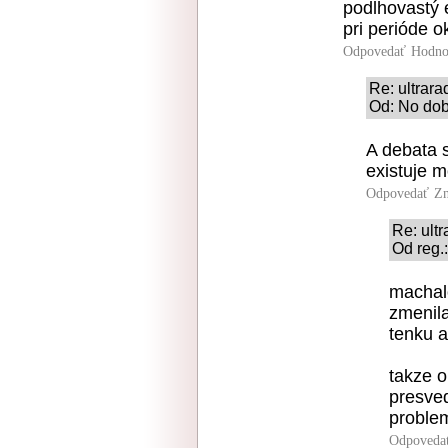
podlhovastý e
pri perióde o
Odpovedať
Hodno
Re: ultrara
Od: No dob
A debata 
existuje m
Odpovedať
Zn
Re: ult
Od reg.:
machal
zmenila
tenku a
takze o
presved
proble
Odpoveda