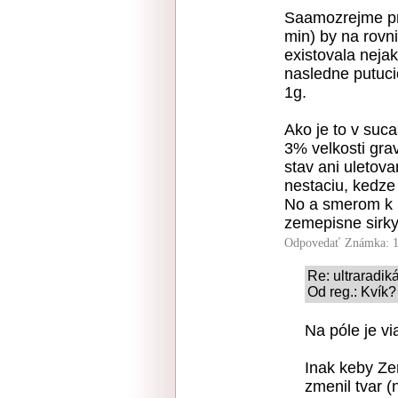
Saamozrejme pri 
min) by na rovni
existovala neja
nasledne putuci
1g.
Ako je to v su
3% velkosti gra
stav ani uletov
nestaciu, kedze
No a smerom k 
zemepisne sirky
Odpovedať
Známka: 1
Re: ultraradik
Od reg.: Kvík?
Na póle je v
Inak keby Zem
zmenil tvar (