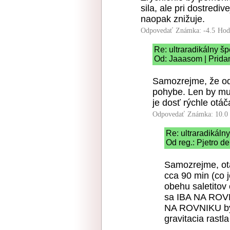
sila, ale pri dostredi
naopak znižuje.
Odpovedať
Známka: -4.5
Hod
Re: ultraradikálny š
Od: Jaaasom | Prida
Samozrejme, že ods
pohybe. Len by mu
je dosť rýchle otáč
Odpovedať
Známka: 10.0
Re: ultraradikáln
Od reg.: Pjetro d
Samozrejme, ota
cca 90 min (co
obehu saletitov 
sa IBA NA ROVNI
NA ROVNIKU by 
gravitacia rastl