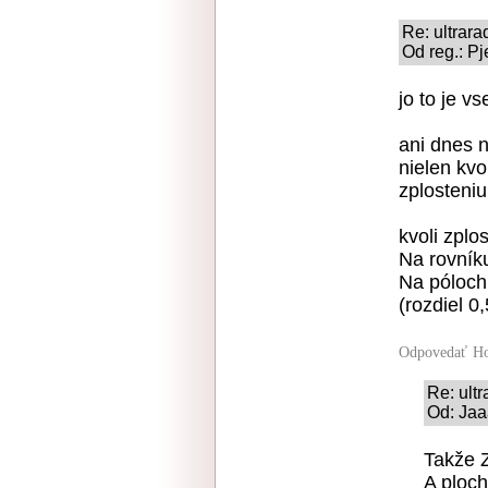
Re: ultrara
Od reg.: Pj
jo to je v
ani dnes n
nielen kvol
zplosteni
kvoli zplo
Na rovník
Na póloch
(rozdiel 0
Odpovedať
Ho
Re: ult
Od: Jaa
Takže Z
A ploch