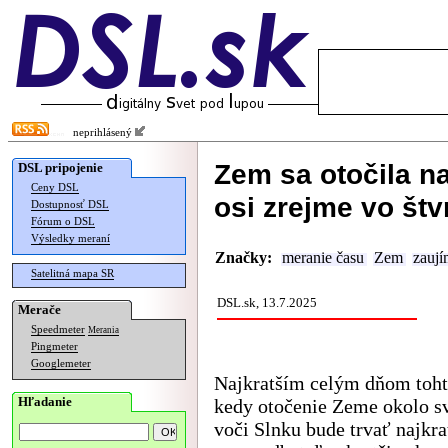
neprihlásený
Zem sa otočila na
DSL pripojenie
Ceny DSL
osi zrejme vo štv
Dostupnosť DSL
Fórum o DSL
Výsledky meraní
Značky:
meranie času
Zem
zaují
Satelitná mapa SR
DSL.sk, 13.7.2025
Merače
Speedmeter
Merania
Pingmeter
Googlemeter
Najkratším celým dňom toht
Hľadanie
kedy otočenie Zeme okolo sv
voči Slnku bude trvať najkra