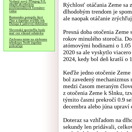
Vydaný nový FFmpeg 9.0,
Rýchlosť otáčania Zeme sa 
zlepšil akceleráciu
profesionálnych formátov
dlhodobým trendom je spoma
videa
ale naopak otáčanie zrýchľuj
Rumunsko potopilo štyri
člny a úspešne zvýšilo tok
Dunaja k jadrovej elektrárni
Slovenská sporiteľňa bude
Presná doba otočenia Zeme 
mať cez víkend odstávku
rokov minulého storočia. Do
Záchrana misie na záchranu
teleskopu Swift úspešne
atómovými hodinami o 1.05 
pokračuje
2020 sa ale vyskytlo viacero
2024, kedy bol deň kratší o 
Keďže jedno otočenie Zeme n
bol zavedený mechanizmus n
medzi časom meraným člove
z otočenia Zeme k Slnku, tz
týmito časmi prekročí 0.9 s
decembra alebo júna upraví 
Doteraz sa vzhľadom na dlh
sekundy len pridávali, celk