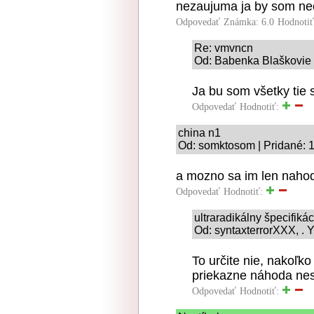
nezaujuma ja by som nec
Odpovedať
Známka: 6.0
Hodnoti
Re: vmvncn
Od: Babenka Blaškovie 
Ja bu som všetky tie
Odpovedať
Hodnotiť:
china n1
Od: somktosom | Pridané: 
a mozno sa im len naho
Odpovedať
Hodnotiť:
ultraradikálny špecifiká
Od: syntaxterrorXXX, . Y
To určite nie, nakoľk
priekazne náhoda nes
Odpovedať
Hodnotiť: