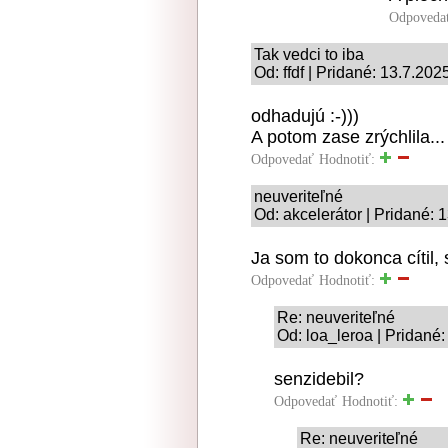
Odpoveda
Tak vedci to iba
Od: ffdf | Pridané: 13.7.202
odhadujú :-)))
A potom zase zrýchlila...
Odpovedať
Hodnotiť:
neuveriteľné
Od: akcelerátor | Pridané: 
Ja som to dokonca cítil, 
Odpovedať
Hodnotiť:
Re: neuveriteľné
Od: loa_leroa | Pridané
senzidebil?
Odpovedať
Hodnotiť:
Re: neuveriteľné