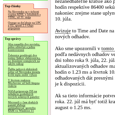
nezanedbateľne kratšie ako 
Top články
hodín respektíve 86400 sekú
nakoniec zrejme stane uplyn
Na Slovensku sa v tichosti
vypína ADSL v lokalitách s
VDSL, už 31. mája
10. júla.
Orange sa doťahuje na UPC
a O2, spustí 2.5 Gbps
pripojenie
Avizuje
to Time and Date na
nových odhadov.
Top správy
Alza nasadila dve novinky,
Ako sme upozornili v
tomto
jednu užitočnú a jednu
kontroverznú
podľa nedávnych odhadov ve
Železnice predávajú dve
tretiny lístkov elektronicky,
dni tohto roka 9. júla, 22. j
po donútení cestujúcich na
takýto nákup
aktualizovaných odhadov mala
Ďalšia jadrová elektráreň
hodín o 1.23 ms a štvrtok 10
južne od Slovenska musela
kvôli teplu znížiť výkon
odhadovaných dát presnými 
V štvrtom reaktore
je k dispozícii.
Mochoviec už beží štiepna
reakcia
NASA pripravuje ISS na
inštaláciu posledných
Ak sa tieto informácie potvrd
nových solárnych panelov
roka. 22. júl má byť totiž kr
Microsoft v čase drahých
pamätí sľubuje
august o 1.25 ms.
optimalizovať spotrebu
RAM vo Windows 11