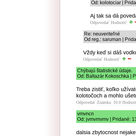
Od: kolotociar | Pri
Aj tak sa dá poveda
Odpovedať
Hodnotiť:
Re: neuveriteľné
Od reg.: saruman | Prid
Vždy keď si dáš vodku 
Odpovedať
Hodnotiť:
Chýbajú štatistické údaje.
Od: Baltazár Kokoschka | P
Treba zistiť, koľko užívat
kolotočoch a mohlo ušetr
Odpovedať
Známka: 10.0
Hodnot
vmvncn
Od: jvmvmvmv | Pridané: 1
dalsia zbytocnost nejak