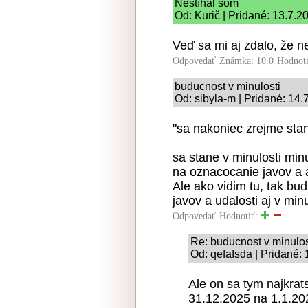
Nestíhal som
Od: Kurič | Pridané: 13.7.2
Veď sa mi aj zdalo, že n
Odpovedať
Známka: 10.0
Hodnot
buducnost v minulosti
Od: sibyla-m | Pridané: 14.
"sa nakoniec zrejme stane
sa stane v minulosti min
na oznacocanie javov a a
Ale ako vidim tu, tak bu
javov a udalosti aj v minu
Odpovedať
Hodnotiť:
Re: buducnost v minulos
Od: qefafsda | Pridané:
Ale on sa tym najkrat
31.12.2025 na 1.1.202