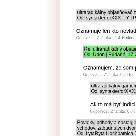
ultraradikálny objasňovač
Od: syntaxterrorXXX, . Y | 
Oznamuje len kto nevlád
Odpovedať
Známka: -1.4
Hodnoti
Re: ultraradikálny obj
Od: Udon | Pridané: 17.
Oznamujem, ze som po
Odpovedať
Známka: 6.7
Hodn
ultraradikálny game
Od: syntaxterrorXXX,
Ak to má byť indíci
Odpovedať
Známka: 0.0
Povidky, prihody a nostalg
vchodov, zabudnutych dvoro
Od: LytaRyta Hochbatnica 3