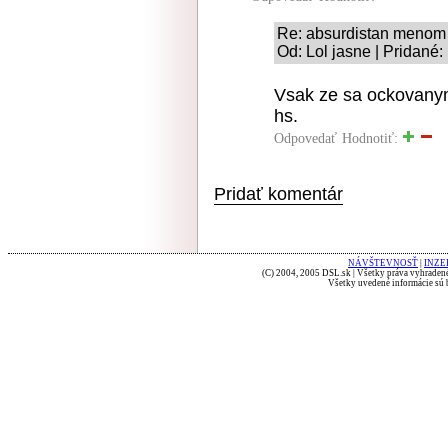
Re: absurdistan menom
Od: Lol jasne | Pridané:
Vsak ze sa ockovanym 
hs.
Odpovedať
Hodnotiť:
Pridať komentár
NÁVŠTEVNOSŤ
|
INZE
(C) 2004, 2005 DSL.sk | Všetky práva vyhradené
Všetky uvedené informácie sú b