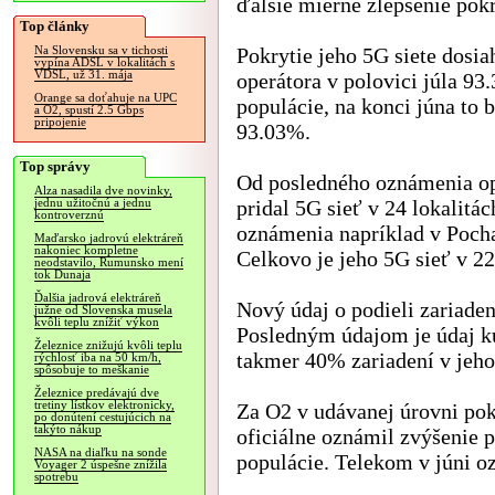
ďalšie mierne zlepšenie pokr
Top články
Pokrytie jeho 5G siete dosia
Na Slovensku sa v tichosti
vypína ADSL v lokalitách s
VDSL, už 31. mája
operátora v polovici júla 93
Orange sa doťahuje na UPC
populácie, na konci júna to 
a O2, spustí 2.5 Gbps
pripojenie
93.03%.
Top správy
Od posledného oznámenia op
Alza nasadila dve novinky,
pridal 5G sieť v 24 lokalitác
jednu užitočnú a jednu
kontroverznú
oznámenia napríklad v Pocha
Maďarsko jadrovú elektráreň
nakoniec kompletne
Celkovo je jeho 5G sieť v 22
neodstavilo, Rumunsko mení
tok Dunaja
Ďalšia jadrová elektráreň
Nový údaj o podieli zariaden
južne od Slovenska musela
kvôli teplu znížiť výkon
Posledným údajom je údaj k
Železnice znižujú kvôli teplu
takmer 40% zariadení v jeho 
rýchlosť iba na 50 km/h,
spôsobuje to meškanie
Železnice predávajú dve
tretiny lístkov elektronicky,
Za O2 v udávanej úrovni pok
po donútení cestujúcich na
takýto nákup
oficiálne oznámil zvýšenie 
NASA na diaľku na sonde
populácie. Telekom v júni o
Voyager 2 úspešne znížila
spotrebu