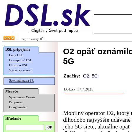
neprihlásený
O2 opäť oznámilo
DSL pripojenie
Ceny DSL
5G
Dostupnosť DSL
Fórum o DSL
Výsledky meraní
Značky:
O2
5G
Satelitná mapa SR
DSL.sk, 17.7.2025
Merače
Speedmeter
Merania
Pingmeter
Googlemeter
Mobilný operátor O2, ktorý
Hľadanie
dlhodobo najvyššie udávané 
jeho 5G siete, aktuálne opäť