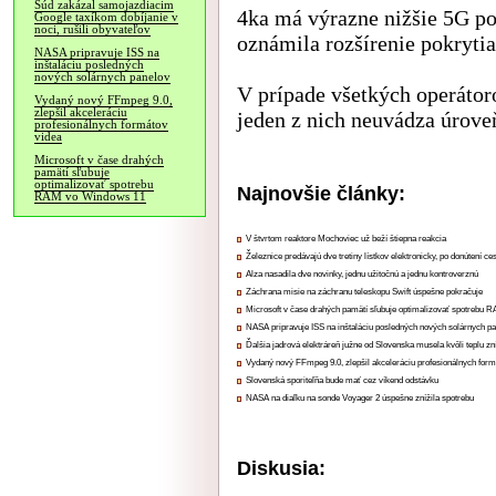
Súd zakázal samojazdiacim
4ka má výrazne nižšie 5G pok
Google taxíkom dobíjanie v
noci, rušili obyvateľov
oznámila rozšírenie pokryti
NASA pripravuje ISS na
inštaláciu posledných
nových solárnych panelov
V prípade všetkých operátoro
Vydaný nový FFmpeg 9.0,
zlepšil akceleráciu
jeden z nich neuvádza úrove
profesionálnych formátov
videa
Microsoft v čase drahých
pamätí sľubuje
optimalizovať spotrebu
Najnovšie články:
RAM vo Windows 11
V štvrtom reaktore Mochoviec už beží štiepna reakcia
Železnice predávajú dve tretiny lístkov elektronicky, po donútení ce
Alza nasadila dve novinky, jednu užitočnú a jednu kontroverznú
Záchrana misie na záchranu teleskopu Swift úspešne pokračuje
Microsoft v čase drahých pamätí sľubuje optimalizovať spotrebu
NASA pripravuje ISS na inštaláciu posledných nových solárnych p
Ďalšia jadrová elektráreň južne od Slovenska musela kvôli teplu zn
Vydaný nový FFmpeg 9.0, zlepšil akceleráciu profesionálnych form
Slovenská sporiteľňa bude mať cez víkend odstávku
NASA na diaľku na sonde Voyager 2 úspešne znížila spotrebu
Diskusia: