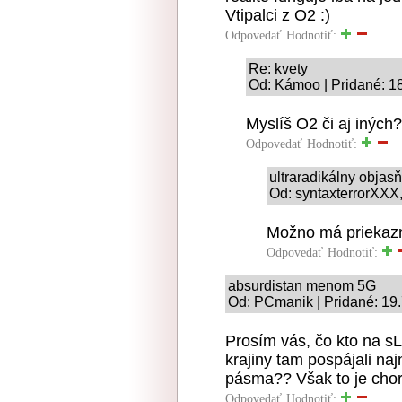
Vtipalci z O2 :)
Odpovedať
Hodnotiť:
Re: kvety
Od: Kámoo | Pridané: 1
Myslíš O2 či aj iných?
Odpovedať
Hodnotiť:
ultraradikálny obja
Od: syntaxterrorXXX,
Možno má priekazn
Odpovedať
Hodnotiť:
absurdistan menom 5G
Od: PCmanik | Pridané: 19
Prosím vás, čo kto na 
krajiny tam pospájali naj
pásma?? Však to je chor
Odpovedať
Hodnotiť: