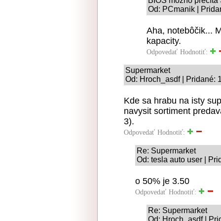
BIOS možno prečíta 
Od: PCmanik | Prida
Aha, notebôčik... 
kapacity.
Odpovedať
Hodnotiť:
Supermarket
Od: Hroch_asdf | Pridané: 
Kde sa hrabu na isty su
navysit sortiment preda
3).
Odpovedať
Hodnotiť:
Re: Supermarket
Od: tesla auto user | Pr
o 50% je 3.50
Odpovedať
Hodnotiť:
Re: Supermarket
Od: Hroch_asdf | Pri