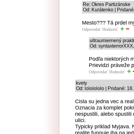
Re: Okres Partizánske
Od: Kurátenko | Pridané
Mesto??? Tá prdel my
Odpovedať
Hodnotiť:
ultraumiernený prakt
Od: syntaxterrorXXX,
Podľa niektorých 
Prievidzi práveže 
Odpovedať
Hodnotiť:
kvety
Od: lololololo | Pridané: 1
Cisla su jedna vec a real
Oznacia za komplet pokr
nespustili, alebo spustil
ulici.
Typicky priklad Myjava.
realite funguje iba na jed