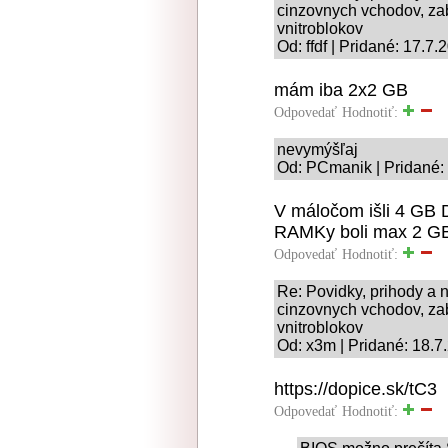
cinzovnych vchodov, za
vnitroblokov
Od: ffdf | Pridané: 17.7
mám iba 2x2 GB
Odpovedať
Hodnotiť:
nevymýšľaj
Od: PCmanik | Pridané:
V máločom išli 4 GB 
RAMKy boli max 2 G
Odpovedať
Hodnotiť:
Re: Povidky, prihody a 
cinzovnych vchodov, za
vnitroblokov
Od: x3m | Pridané: 18.7
https://dopice.sk/tC3
Odpovedať
Hodnotiť: