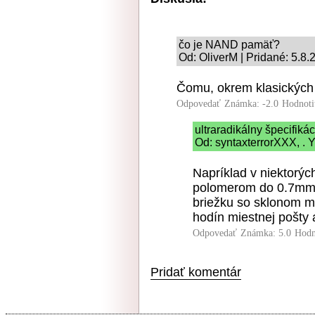
čo je NAND pamäť?
Od: OliverM | Pridané: 5.8.
Čomu, okrem klasických 
Odpovedať
Známka: -2.0
Hodnoti
ultraradikálny špecifiká
Od: syntaxterrorXXX, . Y
Napríklad v niektorýc
polomerom do 0.7mm,
briežku so sklonom ma
hodín miestnej pošty
Odpovedať
Známka: 5.0
Hodn
Pridať komentár