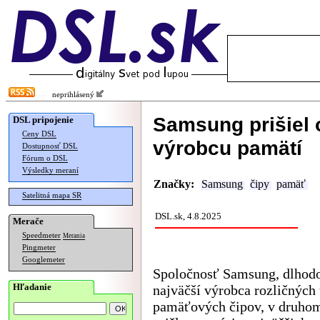
neprihlásený
Samsung prišiel 
DSL pripojenie
Ceny DSL
výrobcu pamätí
Dostupnosť DSL
Fórum o DSL
Výsledky meraní
Značky:
Samsung
čipy
pamäť
Satelitná mapa SR
DSL.sk, 4.8.2025
Merače
Speedmeter
Merania
Pingmeter
Googlemeter
Spoločnosť Samsung, dlhod
Hľadanie
najväčší výrobca rozličných
pamäťových čipov, v druhom