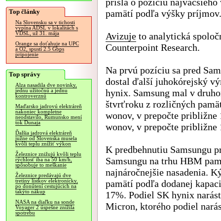
prišla o pozíciu najväčšieho
Top články
pamätí podľa výšky príjmov
Na Slovensku sa v tichosti
vypína ADSL v lokalitách s
VDSL, už 31. mája
Avizuje
to analytická spoloč
Orange sa doťahuje na UPC
Counterpoint Research.
a O2, spustí 2.5 Gbps
pripojenie
Na prvú pozíciu sa pred Sa
Top správy
dostal ďalší juhokórejský v
Alza nasadila dve novinky,
hynix. Samsung mal v druh
jednu užitočnú a jednu
kontroverznú
štvrťroku z rozličných pamä
Maďarsko jadrovú elektráreň
nakoniec kompletne
wonov, v prepočte približne 
neodstavilo, Rumunsko mení
tok Dunaja
wonov, v prepočte približne 
Ďalšia jadrová elektráreň
južne od Slovenska musela
kvôli teplu znížiť výkon
K predbehnutiu Samsungu pri
Železnice znižujú kvôli teplu
Samsungu na trhu HBM pamä
rýchlosť iba na 50 km/h,
spôsobuje to meškanie
najnáročnejšie nasadenia.
Železnice predávajú dve
tretiny lístkov elektronicky,
pamätí podľa dodanej kapaci
po donútení cestujúcich na
takýto nákup
17%. Podiel SK hynix narás
NASA na diaľku na sonde
Micron, ktorého podiel nará
Voyager 2 úspešne znížila
spotrebu