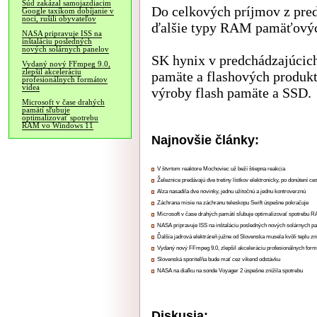
Súd zakázal samojazdiacim
Do celkových príjmov z pred
Google taxíkom dobíjanie v
noci, rušili obyvateľov
ďalšie typy RAM pamäťových
NASA pripravuje ISS na
inštaláciu posledných
nových solárnych panelov
SK hynix v predchádzajúcich
Vydaný nový FFmpeg 9.0,
zlepšil akceleráciu
pamäte a flashových produkto
profesionálnych formátov
videa
výroby flash pamäte a SSD.
Microsoft v čase drahých
pamätí sľubuje
optimalizovať spotrebu
RAM vo Windows 11
Najnovšie články:
V štvrtom reaktore Mochoviec už beží štiepna reakcia
Železnice predávajú dve tretiny lístkov elektronicky, po donútení ce
Alza nasadila dve novinky, jednu užitočnú a jednu kontroverznú
Záchrana misie na záchranu teleskopu Swift úspešne pokračuje
Microsoft v čase drahých pamätí sľubuje optimalizovať spotrebu
NASA pripravuje ISS na inštaláciu posledných nových solárnych p
Ďalšia jadrová elektráreň južne od Slovenska musela kvôli teplu zn
Vydaný nový FFmpeg 9.0, zlepšil akceleráciu profesionálnych form
Slovenská sporiteľňa bude mať cez víkend odstávku
NASA na diaľku na sonde Voyager 2 úspešne znížila spotrebu
Diskusia: