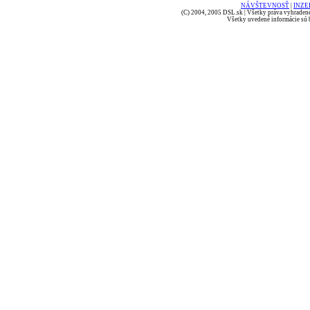
NÁVŠTEVNOSŤ
|
INZE
(C) 2004, 2005 DSL.sk | Všetky práva vyhradené
Všetky uvedené informácie sú b