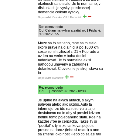
okolnosti sa to stalo. Je to normalne, v
diskusiach je vyskyt predcasnej
demencie celkom vysoky.
Odpovedať
Známka: -10.0
Hodnotiť:
Re: elonov dedo
Od: Cakam na vyhru a zatial nic | Pridané:
9.8.2025 9:55
Moze sa to stat ano, mne sa to stalo
skoro prave na dialnici a po 1600 km
ceste som ltt zliezol z D1 v Poprade a
uz len na verim v boha dosiel
natankovat. Je to normalne ak si
nahodou unaveny a zabudnes
dotankovat. Clovek nie je stroj, stava sa
to.
Odpovedať
Hodnotiť:
Re: elonov dedo
Od: ... | Pridané: 9.8.2025 18:30
Je uplne na akych autach, s akym
palivom alebo ako jazdis. Auto ta
informuje, ze ide na rezervu a ta je
dostatocna na to aby si presiel krizom
tretinu tohto pojebaneho statu. Kde na
kazdej vrbe je cerpacka. Takze Ty si
"pocital" s tym ,ze tankovat pojdes
presne nadoraz (lebo si retard) a ono
sa zmenili okolnosti (lebo co sa asi tak