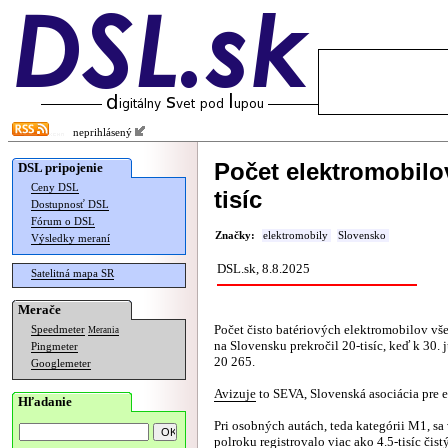
neprihlásený
Počet elektromobilo
DSL pripojenie
Ceny DSL
tisíc
Dostupnosť DSL
Fórum o DSL
Značky:
elektromobily
Slovensko
Výsledky meraní
DSL.sk, 8.8.2025
Satelitná mapa SR
Merače
Počet čisto batériových elektromobilov vš
Speedmeter
Merania
na Slovensku prekročil 20-tisíc, keď k 30.
Pingmeter
20 265.
Googlemeter
Avizuje
to SEVA, Slovenská asociácia pre e
Hľadanie
Pri osobných autách, teda kategórii M1, sa
polroku registrovalo viac ako 4.5-tisíc čist