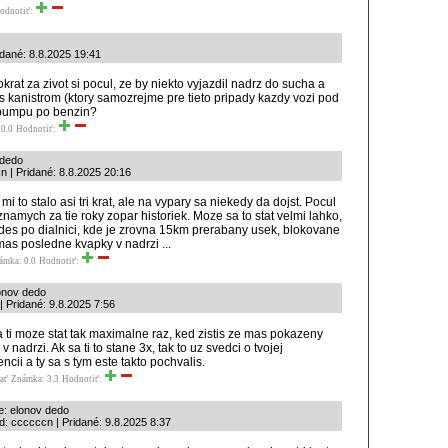
odnotiť:
idané: 8.8.2025 19:41
krat za zivot si pocul, ze by niekto vyjazdil nadrz do sucha a
 s kanistrom (ktory samozrejme pre tieto pripady kazdy vozi pod
pumpu po benzin?
0.0
Hodnotiť:
 dedo
 | Pridané: 8.8.2025 20:16
 mi to stalo asi tri krat, ale na vypary sa niekedy da dojst. Pocul
namych za tie roky zopar historiek. Moze sa to stat velmi lahko,
ides po dialnici, kde je zrovna 15km prerabany usek, blokovane
mas posledne kvapky v nadrzi ...
ámka: 0.0
Hodnotiť:
onov dedo
 | Pridané: 9.8.2025 7:56
a ti moze stat tak maximalne raz, ked zistis ze mas pokazeny
v nadrzi. Ak sa ti to stane 3x, tak to uz svedci o tvojej
encii a ty sa s tym este takto pochvalis.
ať
Známka: 3.3
Hodnotiť:
e: elonov dedo
d: ccccccn | Pridané: 9.8.2025 8:37