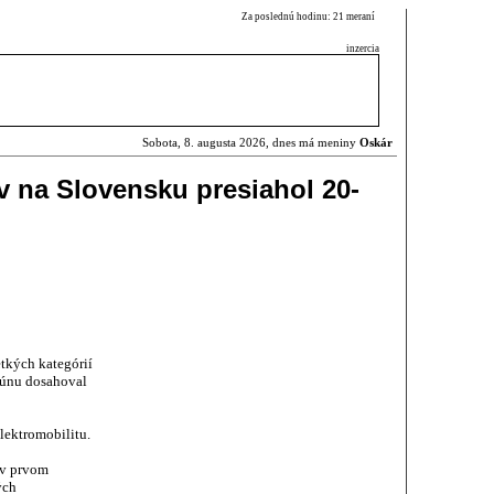
Za poslednú hodinu: 21 meraní
inzercia
Sobota, 8. augusta 2026, dnes má meniny
Oskár
v na Slovensku presiahol 20-
etkých kategórií
 júnu dosahoval
lektromobilitu.
 v prvom
ých