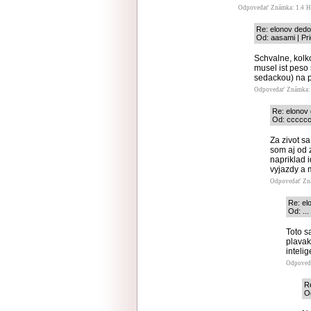
Odpovedať
Známka: 1.4
H
Re: elonov dedo
Od: aasami | Pr
Schvalne, kolko
musel ist peso
sedackou) na 
Odpovedať
Známka: 
Re: elonov
Od: ccccccn
Za zivot sa
som aj od z
napriklad 
vyjazdy a 
Odpovedať
Zn
Re: el
Od: ...
Toto s
plavak 
intelig
Odpoved
R
O