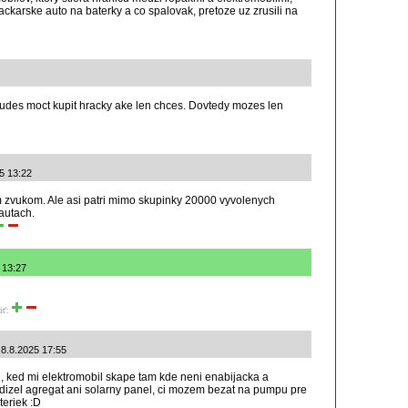
rackarske auto na baterky a co spalovak, pretoze uz zrusili na
i budes moct kupit hracky ake len chces. Dovtedy mozes len
25 13:22
 zvukom. Ale asi patri mimo skupinky 20000 vyvolenych
 autach.
5 13:27
iť:
 8.8.2025 17:55
i, ked mi elektromobil skape tam kde neni enabijacka a
izel agregat ani solarny panel, ci mozem bezat na pumpu pre
teriek :D