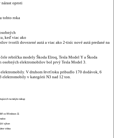
 nárast oproti
u tohto roka
 osobných
u, keď viac ako
ilov tvorili dovezené autá a viac ako 2-tisíc nové autá predané na
 čele rebríčka modely Škoda Elroq, Tesla Model Y a Škoda
h osobných elektromobilov bol prvý Tesla Model 3.
é elektromobily. V druhom štvrťroku pribudlo 170 dodávok, 6
3 elektromobily v kategórii N3 nad 12 ton.
stujúcich na takýto nákup
 RAM vo Windows 11
anelov
ížiť výkon
átov videa