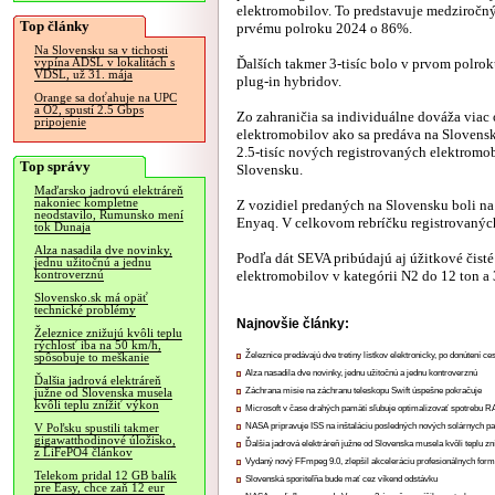
elektromobilov. To predstavuje medziročný
Top články
prvému polroku 2024 o 86%.
Na Slovensku sa v tichosti
Ďalších takmer 3-tisíc bolo v prvom polrok
vypína ADSL v lokalitách s
VDSL, už 31. mája
plug-in hybridov.
Orange sa doťahuje na UPC
a O2, spustí 2.5 Gbps
Zo zahraničia sa individuálne dováža viac
pripojenie
elektromobilov ako sa predáva na Slovensk
2.5-tisíc nových registrovaných elektromob
Top správy
Slovensku.
Maďarsko jadrovú elektráreň
nakoniec kompletne
Z vozidiel predaných na Slovensku boli na
neodstavilo, Rumunsko mení
Enyaq. V celkovom rebríčku registrovanýc
tok Dunaja
Alza nasadila dve novinky,
Podľa dát SEVA pribúdajú aj úžitkové čist
jednu užitočnú a jednu
elektromobilov v kategórii N2 do 12 ton a 
kontroverznú
Slovensko.sk má opäť
technické problémy
Najnovšie články:
Železnice znižujú kvôli teplu
rýchlosť iba na 50 km/h,
Železnice predávajú dve tretiny lístkov elektronicky, po donútení ce
spôsobuje to meškanie
Alza nasadila dve novinky, jednu užitočnú a jednu kontroverznú
Ďalšia jadrová elektráreň
Záchrana misie na záchranu teleskopu Swift úspešne pokračuje
južne od Slovenska musela
kvôli teplu znížiť výkon
Microsoft v čase drahých pamätí sľubuje optimalizovať spotrebu
NASA pripravuje ISS na inštaláciu posledných nových solárnych p
V Poľsku spustili takmer
gigawatthodinové úložisko,
Ďalšia jadrová elektráreň južne od Slovenska musela kvôli teplu zn
z LiFePO4 článkov
Vydaný nový FFmpeg 9.0, zlepšil akceleráciu profesionálnych form
Telekom pridal 12 GB balík
Slovenská sporiteľňa bude mať cez víkend odstávku
pre Easy, chce zaň 12 eur