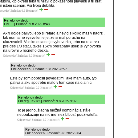
tusim, kto okrem teba tu vravi o pokazenom plavaku a tri krat
m istom scenari. Asi tvoja debilita.
povedať
Známka: 0.9
Hodnotiť:
Re: elonov dedo
Od: ... | Pridané: 9.8.2025 8:48
Ak ti dojde palivo, lebo si retard a nevidis kolko mas v nadrzi,
tak normalne vysvetlenie je, ze si mal poruchu na
ukazovateli. Vsetko ostatne je vyhovorka, lebo na rezervu
prejdes 1/3 statu, takze 15km prerabany usek je vyhovorka
na urovni 5 rocneho decka.
Odpovedať
Známka: 5.0
Hodnotiť:
Re: elonov dedo
Od: ccccccn | Pridané: 9.8.2025 8:57
Este by som poprosil povedat mi, ake mam auto, typ
paliva a aku spotrebu malo v tom case na dialnici.
Odpovedať
Známka: 0.0
Hodnotiť:
Re: elonov dedo
Od reg.: Kvík? | Pridané: 9.8.2025 9:02
To je jedno, žiadna možná kombinácia stále
nepoukazuje na nič iné, než blbosť používateľa.
Odpovedať
Známka: 6.7
Hodnotiť:
Re: elonov dedo
Od: ccccccn | Pridané: 9.8.2025 9:04