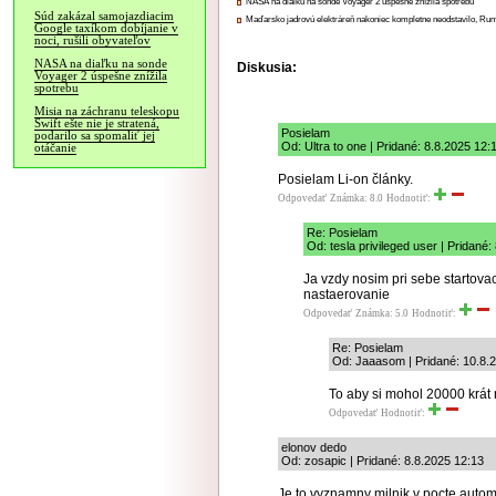
NASA na diaľku na sonde Voyager 2 úspešne znížila spotrebu
Súd zakázal samojazdiacim
Maďarsko jadrovú elektráreň nakoniec kompletne neodstavilo, Ru
Google taxíkom dobíjanie v
noci, rušili obyvateľov
NASA na diaľku na sonde
Diskusia:
Voyager 2 úspešne znížila
spotrebu
Misia na záchranu teleskopu
Swift ešte nie je stratená,
Posielam
podarilo sa spomaliť jej
Od: Ultra to one | Pridané: 8.8.2025 12:
otáčanie
Posielam Li-on články.
Odpovedať
Známka: 8.0
Hodnotiť:
Re: Posielam
Od: tesla privileged user | Pridané:
Ja vzdy nosim pri sebe starto
nastaerovanie
Odpovedať
Známka: 5.0
Hodnotiť:
Re: Posielam
Od: Jaaasom | Pridané: 10.8.
To aby si mohol 20000 krát 
Odpovedať
Hodnotiť:
elonov dedo
Od: zosapic | Pridané: 8.8.2025 12:13
Je to vyznamny milnik v pocte automo