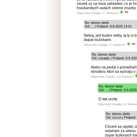
clovek uz sa musi zahladiet, co je h
hrackarskych autach zelene znacky.
Odpovedať
Známka: 2.7
Hodnotiť:
Re: elonov dedo
Od: ... | Pridané: 8.8.2025 13:01
Neboj, jed budes velky, aj ty s
dupat nozickami.
Odpovedať
Známka: 1.7
Hodnotiť:
Re: elonov dedo
Od: zosapic | Pridané: 8.8.20
Alebo na pedal s poriadnym
slovakov, ktori sa vyznaju v
Odpovedať
Známka: -3.0
Hodnotiť:
Re: elonov dedo
Od: ... | Pridané: 8.8.202
:D tak urcite.
Odpovedať
Známka: 4.0
Hodnot
Re: elonov dedo
Od: ccccn | Pridané:
Chcem sa opytat, c
netaham za sebou d
zopar tuzkovych ba