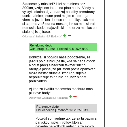
Skutocne ty müslitel? Isiel som nieco cez
800km, vzdy som to dal na plnu nadrz. Vtedy sa
vyskytli okolnosti, ze naozaj bol dlhy prerabany
usek dialnice, tesne pred mojim cielom... ja
viem, tu jazdis len do tesca na rohliky a tak ked
si capnes za 5 eur na mesiac, tak sa moc starat
nemusis, kedze najazdis kilometer za mesiac po
stale tej istej trase.
Odpovedať
Známka: -6.7
Hodnotiť:
Re: elonov dedo
Od: unreg.: Guest | Pridané: 9.8.2025 9:29
Bohuzial si potvrdil nase podozrenie, ze
jazdis po dialnici (ceste, kde sa neda otocit
a odist prec) s nadrzou takmer suchou.
Vtedy je jasne, ze pri istom pocte opakovani
moze nastat situacia, ktoru opisujes a
nepoukazuje to na nic ine, nez blbost
pouzivatela.
Aj ked za kvalitu mocoveho mechura mas
plusove body!
Odpovedať
Známka: 8.3
Hodnotiť:
Re: elonov dedo
Od: ccccccn | Pridané: 9.8.2025 9:39
Potvrdil som jedine tak, ze sa tu bavim s
partickou tupych trollov, ktori ani
nevedia na kolkych autach a za akych