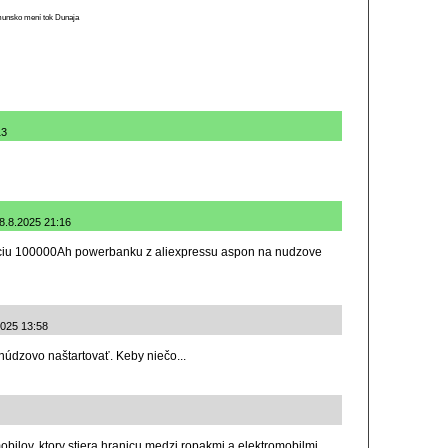
munsko mení tok Dunaja
13
 8.8.2025 21:16
vaciu 100000Ah powerbanku z aliexpressu aspon na nudzove
2025 13:58
núdzovo naštartovať. Keby niečo...
bilov, ktory stiera hranicu medzi ropakmi a elektromobilmi,