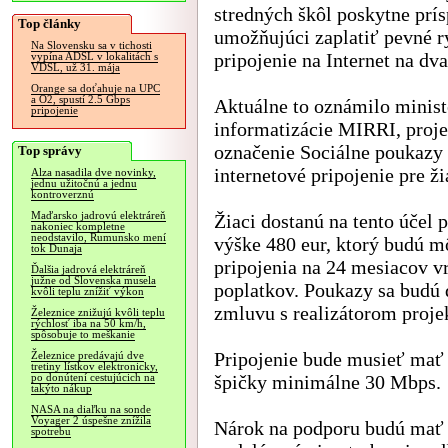
stredných škôl poskytne prí
Top články
umožňujúci zaplatiť pevné r
Na Slovensku sa v tichosti
pripojenie na Internet na dva
vypína ADSL v lokalitách s
VDSL, už 31. mája
Orange sa doťahuje na UPC
a O2, spustí 2.5 Gbps
Aktuálne to oznámilo minist
pripojenie
informatizácie MIRRI, proje
označenie Sociálne poukazy
Top správy
internetové pripojenie pre ži
Alza nasadila dve novinky,
jednu užitočnú a jednu
kontroverznú
Maďarsko jadrovú elektráreň
Žiaci dostanú na tento účel 
nakoniec kompletne
neodstavilo, Rumunsko mení
výške 480 eur, ktorý budú m
tok Dunaja
pripojenia na 24 mesiacov v
Ďalšia jadrová elektráreň
južne od Slovenska musela
poplatkov. Poukazy sa budú 
kvôli teplu znížiť výkon
zmluvu s realizátorom projek
Železnice znižujú kvôli teplu
rýchlosť iba na 50 km/h,
spôsobuje to meškanie
Pripojenie bude musieť mať
Železnice predávajú dve
tretiny lístkov elektronicky,
špičky minimálne 30 Mbps.
po donútení cestujúcich na
takýto nákup
NASA na diaľku na sonde
Voyager 2 úspešne znížila
Nárok na podporu budú mať 
spotrebu