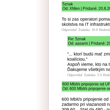
5znak
Od: XMen | Pridané: 20.8.2
To si zas operatori pomas
skolstva na IT infrastru
Odpovedať
Známka: 10.0
Hodnot
Re: 5znak
Od: aasami | Pridané: 2
"... ktorí budú mať zm
koalíciou."
Aspoň vieme, kto na t
Ďakujeme všetkým n
Odpovedať
Známka: 5.0
Hodn
600 Mbit/s pripojenie od 
Od: 600 Mbit/s pripojenie 
600 Mbit/s pripojenie od
zadarmo pri viazanosti n
309,60... Stat da 480,- n