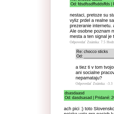
Od: fdsdfssdffsddsffds |
nestaci, pretoze su st
vyliz prdel a realne s
prezeranie internetu. 
Ale osobne poznam mi
mesta a ten signal je 
Odpovedať
Známka: 7.5
Hodn
Re: chocco sticks
Od: ______________ 
a tiez ti v tom tv
ani socialne praco
nepamataju?
Odpovedať
Známka: -3.3
dsasdaasd
Od: dasdsasad | Pridané: 2
ach pici :) toto Slovensk