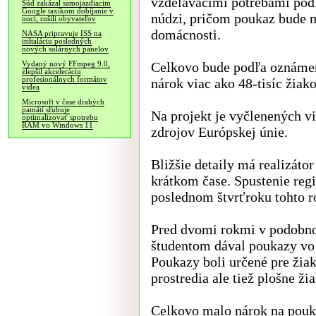
vzdelávacími potrebami podľ
Súd zakázal samojazdiacim
Google taxíkom dobíjanie v
núdzi, pričom poukaz bude m
noci, rušili obyvateľov
domácnosti.
NASA pripravuje ISS na
inštaláciu posledných
nových solárnych panelov
Celkovo bude podľa oznámen
Vydaný nový FFmpeg 9.0,
zlepšil akceleráciu
profesionálnych formátov
nárok viac ako 48-tisíc žiak
videa
Microsoft v čase drahých
pamätí sľubuje
Na projekt je vyčlenených vi
optimalizovať spotrebu
RAM vo Windows 11
zdrojov Európskej únie.
Bližšie detaily má realizáto
krátkom čase. Spustenie reg
poslednom štvrťroku tohto r
Pred dvomi rokmi v podobnom
študentom dával poukazy vo 
Poukazy boli určené pre žia
prostredia ale tiež plošne 
Celkovo malo nárok na pouka