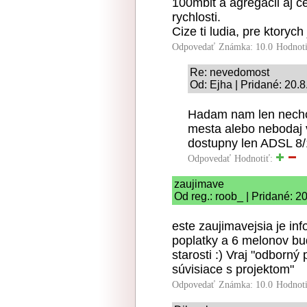
100mbit a agregacii aj 
rychlosti.
Cize ti ludia, pre ktorych
Odpovedať
Známka: 10.0
Hodnot
Re: nevedomost
Od: Ejha | Pridané: 20.
Hadam nam len nechce
mesta alebo nebodaj v
dostupny len ADSL 8
Odpovedať
Hodnotiť:
zaujimave
Od reg.: roob_ | Pridané: 2
este zaujimavejsia je i
poplatky a 6 melonov bud
starosti :) Vraj "odborn
súvisiace s projektom"
Odpovedať
Známka: 10.0
Hodnot