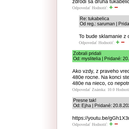
zdrodi sa druha tukabeli
Odpovedať
Hodnotiť:
Re: tukabelica
Od reg.: saruman | Prid
To bude sklamanie z o
Odpovedať
Hodnotiť:
Zobrali pridali
Od: myslitelia | Pridané: 2
Ako vzdy, z praveho vre
480e rocne. Na konci ste
480e na nieco, co nepotr
Odpovedať
Známka: 10.0
Hodnot
Presne tak!
Od: Ejha | Pridané: 20.8.2
https://youtu.be/gGh1
Odpovedať
Hodnotiť: