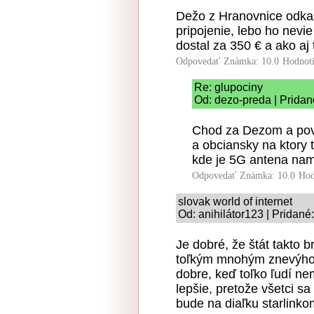
Dežo z Hranovnice odkaz
pripojenie, lebo ho nevi
dostal za 350 € a ako aj
Odpovedať
Známka: 10.0
Hodnot
Re: glupociny
Od: dezo-preda | Pridan
Chod za Dezom a pov
a obciansky na ktory 
kde je 5G antena na
Odpovedať
Známka: 10.0
Hod
slovak world of internet
Od: anihilátor123 | Pridané
Je dobré, že štát takto b
toľkým mnohým znevýho
dobre, keď toľko ľudí nem
lepšie, pretože všetci sa
bude na diaľku starlinko