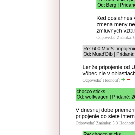
Od: Berg | Pridan
Ked dosiahnes v
zmena meny nem
zmluvnych vzta
Odpovedať
Známka: 6
Re: 600 Mbit/s pripoje
Od: Muad'Dib | Pridané:
Lenže pripojenie od U
vôbec nie v oblastiach
Odpovedať
Hodnotiť:
chocco sticks
Od: wolfwagen | Pridané: 2
V dnesnej dobe priemern
pripojenie do siete intern
Odpovedať
Známka: 5.0
Hodnoti
Re: chocco sticks