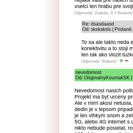
nejaka vata pre nasich lu
vsetci len hrabu pre svoj
Odpovedať
Známka: 8.3
Hodnoti
Re: dsasdaasd
Od: sksksksls | Pridané
To sa ale takto neda
konektivitu a to stoji 
len tak ako vlozit tu
Odpovedať
Hodnotiť:
nevedomost
Od: OriginalnyKoumakSK | 
Nevedomost nasich polit
Projekt ma byt urceny pr
Ale v mirri akosi netusia
dedin je v lepsom pripad
je len vlhkym snom a zele
5G, alebo 4G internet s 
nikto nebude posielat, ro