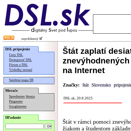
neprihlásený
Štát zaplatí desi
DSL pripojenie
Ceny DSL
znevýhodnených ž
Dostupnosť DSL
Fórum o DSL
na Internet
Výsledky meraní
Satelitná mapa SR
Značky:
štát
Slovensko
pripojeni
Merače
Speedmeter
Merania
DSL.sk, 20.8.2025
Pingmeter
Googlemeter
Hľadanie
Štát v rámci pomoci znevý
žiakom a študentom základn