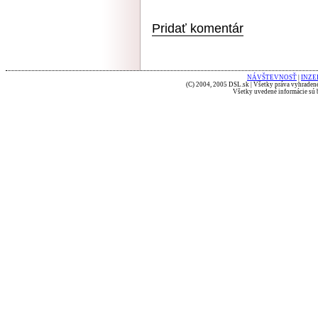
Pridať komentár
NÁVŠTEVNOSŤ
|
INZE
(C) 2004, 2005 DSL.sk | Všetky práva vyhradené
Všetky uvedené informácie sú b