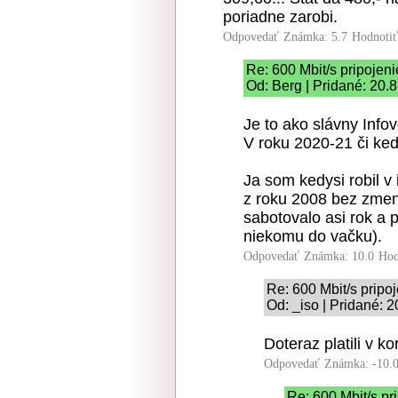
poriadne zarobi.
Odpovedať
Známka: 5.7
Hodnoti
Re: 600 Mbit/s pripoje
Od: Berg | Pridané: 20.
Je to ako slávny Info
V roku 2020-21 či kedy
Ja som kedysi robil v 
z roku 2008 bez zmeny
sabotovalo asi rok a p
niekomu do vačku).
Odpovedať
Známka: 10.0
Hod
Re: 600 Mbit/s prip
Od: _iso | Pridané: 
Doteraz platili v k
Odpovedať
Známka: -10.
Re: 600 Mbit/s p