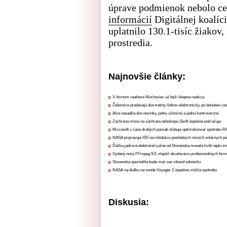
úprave podmienok nebolo cel
informácií
Digitálnej koalíc
uplatnilo 130.1-tisíc žiakov
prostredia.
Najnovšie články:
V štvrtom reaktore Mochoviec už beží štiepna reakcia
Železnice predávajú dve tretiny lístkov elektronicky, po donútení ce
Alza nasadila dve novinky, jednu užitočnú a jednu kontroverznú
Záchrana misie na záchranu teleskopu Swift úspešne pokračuje
Microsoft v čase drahých pamätí sľubuje optimalizovať spotrebu
NASA pripravuje ISS na inštaláciu posledných nových solárnych p
Ďalšia jadrová elektráreň južne od Slovenska musela kvôli teplu zn
Vydaný nový FFmpeg 9.0, zlepšil akceleráciu profesionálnych form
Slovenská sporiteľňa bude mať cez víkend odstávku
NASA na diaľku na sonde Voyager 2 úspešne znížila spotrebu
Diskusia: