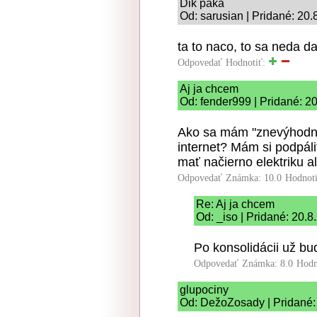
Dik paka
Od: sarusian | Pridané: 20.
ta to naco, to sa neda da
Odpovedať
Hodnotiť:
Aj ja chcem
Od: fender999 | Pridané: 2
Ako sa mám "znevýhodniť
internet? Mám si podpáliť
mať načierno elektriku a
Odpovedať
Známka: 10.0
Hodnot
Re: Aj ja chcem
Od: _iso | Pridané: 20.8
Po konsolidácii už bud
Odpovedať
Známka: 8.0
Hodn
glupociny
Od: DežoZosady | Pridané: