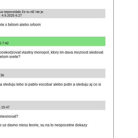
a nepovedalo že tu nič nie je.
é: 4.9.2025 6:27
le s bélom alebo orbom
5 7:42
 poskodzovat vlastny monopol, ktory im dava moznost sledovat
celom svete?
:36
ta sleduju lebo si pablo escobar alebo putin a sleduju aj co si
5 15:47
smiesnovat?
e uz davno niesu teorie, su na to nespocetne dokazy