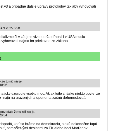
est v3 a pripadne dalsie upravy protokolov tak aby vyhovovali
 4.9.2025 6:58
italizme či v záujme vízie udržateľnosti i v USA musia
o vyhovovali najma im priekazne zo zákona.
8
e tu nič nie je.
 18:03
ticky uzurpuje všetku moc. Ak ak tejto cháske niekto povie, že
šte hrajú na urazených a oponenta začnú dehonestovať.
ovedalo že tu nič nie je.
20:34
u dopadá, keď sa hráme na demokraciu, a akú nekonečne tupú
liť, som všetkými desiatimi za EK alebo hoci Marťanov.