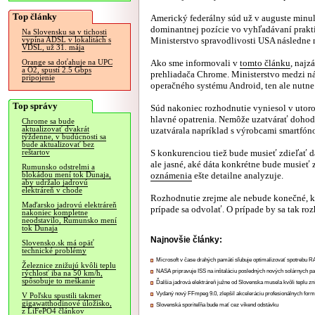
Top články
Americký federálny súd už v auguste minul
dominantnej pozície vo vyhľadávaní prakt
Na Slovensku sa v tichosti
Ministerstvo spravodlivosti USA následne 
vypína ADSL v lokalitách s
VDSL, už 31. mája
Ako sme informovali v
tomto článku
, najz
Orange sa doťahuje na UPC
a O2, spustí 2.5 Gbps
prehliadača Chrome. Ministerstvo medzi n
pripojenie
operačného systému Android, ten ale nutn
Top správy
Súd nakoniec rozhodnutie vyniesol v utoro
hlavné opatrenia. Nemôže uzatvárať dohody
Chrome sa bude
aktualizovať dvakrát
uzatvárala napríklad s výrobcami smartfón
týždenne, v budúcnosti sa
bude aktualizovať bez
S konkurenciou tiež bude musieť zdieľať d
reštartov
ale jasné, aké dáta konkrétne bude musieť
Rumunsko odstrelmi a
oznámenia
ešte detailne analyzuje.
blokádou mení tok Dunaja,
aby udržalo jadrovú
elektráreň v chode
Rozhodnutie zrejme ale nebude konečné, k
Maďarsko jadrovú elektráreň
prípade sa odvolať. O prípade by sa tak r
nakoniec kompletne
neodstavilo, Rumunsko mení
tok Dunaja
Najnovšie články:
Slovensko.sk má opäť
technické problémy
Microsoft v čase drahých pamätí sľubuje optimalizovať spotrebu
Železnice znižujú kvôli teplu
NASA pripravuje ISS na inštaláciu posledných nových solárnych p
rýchlosť iba na 50 km/h,
spôsobuje to meškanie
Ďalšia jadrová elektráreň južne od Slovenska musela kvôli teplu zn
Vydaný nový FFmpeg 9.0, zlepšil akceleráciu profesionálnych form
V Poľsku spustili takmer
gigawatthodinové úložisko,
Slovenská sporiteľňa bude mať cez víkend odstávku
z LiFePO4 článkov