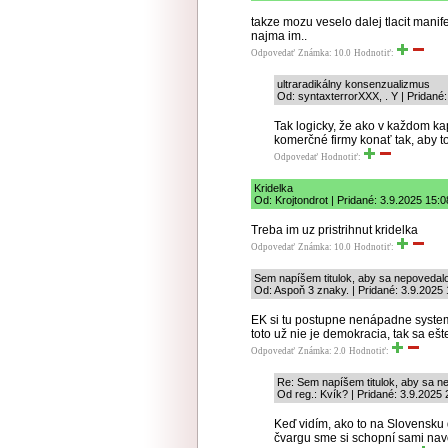
takze mozu veselo dalej tlacit manif
najma im..
Odpovedať
Známka: 10.0
Hodnotiť:
ultraradikálny konsenzualizmus
Od: syntaxterrorXXX, . Y | Pridané:
Tak logicky, že ako v každom kap
komerčné firmy konať tak, aby t
Odpovedať
Hodnotiť:
Kridelka
Od: Krojtondrot | Pridané: 3.9.2025 15:0
Treba im uz pristrihnut kridelka
Odpovedať
Známka: 10.0
Hodnotiť:
Sem napíšem titulok, aby sa nepovedalo ž
Od: Aspoň 3 znaky. | Pridané: 3.9.2025
EK si tu postupne nenápadne systema
toto už nie je demokracia, tak sa e
Odpovedať
Známka: 2.0
Hodnotiť:
Re: Sem napíšem titulok, aby sa nep
Od reg.: Kvík? | Pridané: 3.9.2025 
Keď vidím, ako to na Slovensk
čvargu sme si schopní sami navo