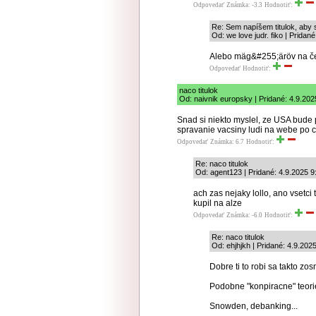
Odpovedať
Známka: -3.3
Hodnotiť:
Re: Sem napíšem titulok, aby s
Od: we love judr. fiko | Pridan
Alebo mäg&#255;äröv na če
Odpovedať
Hodnotiť:
naco titulok
Od: naivnik europsky | Pridané: 4.9.202
Snad si niekto myslel, ze USA bude
spravanie vacsiny ludi na webe po 
Odpovedať
Známka: 6.7
Hodnotiť:
Re: naco titulok
Od: agent123 | Pridané: 4.9.2025 9
ach zas nejaky lollo, ano vsetci 
kupil na alze
Odpovedať
Známka: -6.0
Hodnotiť:
Re: naco titulok
Od: ehjhjkh | Pridané: 4.9.202
Dobre ti to robi sa takto zo
Podobne "konpiracne" teori
Snowden, debanking...