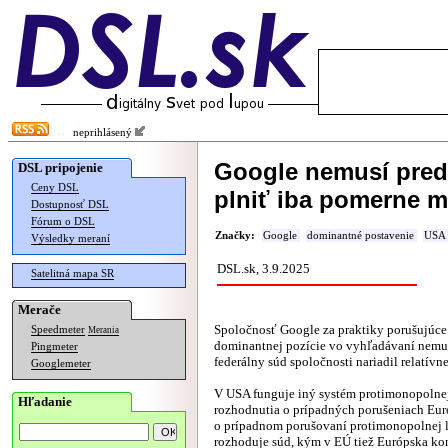
neprihlásený
Google nemusí pred
DSL pripojenie
Ceny DSL
plniť iba pomerne m
Dostupnosť DSL
Fórum o DSL
Značky:
Google
dominantné postavenie
USA
Výsledky meraní
DSL.sk, 3.9.2025
Satelitná mapa SR
Merače
Spoločnosť Google za praktiky porušujúce 
Speedmeter
Merania
dominantnej pozície vo vyhľadávaní nemusí
Pingmeter
federálny súd spoločnosti nariadil relatívn
Googlemeter
V USA funguje iný systém protimonopolne
Hľadanie
rozhodnutia o prípadných porušeniach Eur
o prípadnom porušovaní protimonopolnej l
rozhoduje súd, kým v EÚ tiež Európska ko