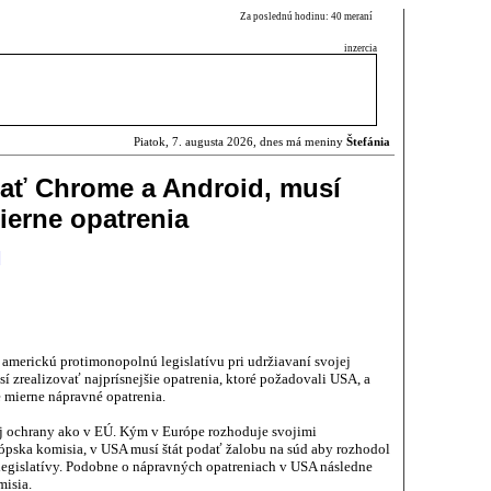
Za poslednú hodinu: 40 meraní
inzercia
Piatok, 7. augusta 2026, dnes má meniny
Štefánia
ať Chrome a Android, musí
ierne opatrenia
americkú protimonopolnú legislatívu pri udržiavaní svojej
 zrealizovať najprísnejšie opatrenia, ktoré požadovali USA, a
e mierne nápravné opatrenia.
j ochrany ako v EÚ. Kým v Európe rozhoduje svojimi
ópska komisia, v USA musí štát podať žalobu na súd aby rozhodol
egislatívy. Podobne o nápravných opatreniach v USA následne
misia.