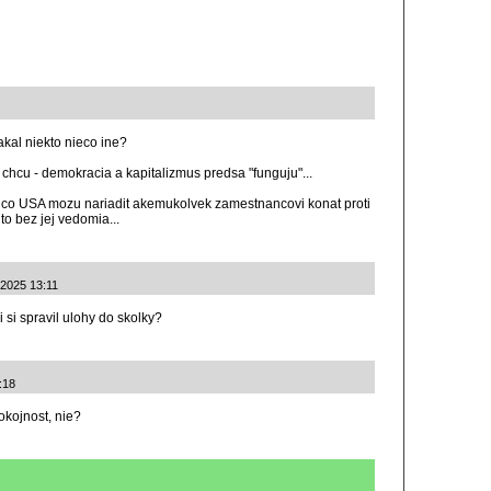
kal niekto nieco ine?
chcu - demokracia a kapitalizmus predsa "funguju"...
om co USA mozu nariadit akemukolvek zamestnancovi konat proti
 to bez jej vedomia...
9.2025 13:11
i si spravil ulohy do skolky?
:18
okojnost, nie?