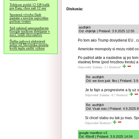
Telekom pridal 12 GB balík
pre Easy, chce zaň 12 eur
Diskusia:
Spustená výroba flash
pamäte s novým najvyšším
počtom vrstiev
asdhjkh
Súd zakázal samojazdiacim
Od: ehjkhjk | Pridané: 3.9.2025 12:55
Google taxíkom dobíjanie v
noci, rušili obyvateľov
Po tom ako Trump dovydieral EU , ca
Ďalšia jadrová elektráreň
južne od Slovenska musela
kvôli teplu znížiť výkon
Americke monopoly si mozu robit co 
Po patriot akte a nasledne aj po t
vlastnej firme (pod hrozbou trestu) a
Odpovedať
Známka: -1.1
Hodnotiť:
Re: asdhjkh
Od: we love judr. fiko | Pridané: 3.
Je to fajn a progresivne a ty uz s
Odpovedať
Známka: -6.7
Hodnotiť:
Re: asdhjkh
Od: Vsak toto | Pridané: 4.9.2025 8
Si chcel slabu eu tak ju mas. Sp
Odpovedať
Hodnotiť:
google manifest v3
Od: 45trdf | Pridané: 3.9.2025 14:04