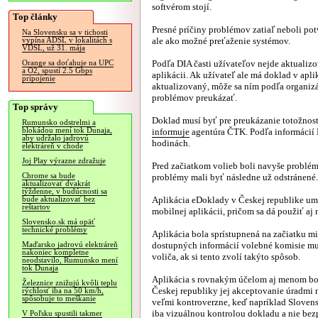
softvérom stojí.
Top články
Presné príčiny problémov zatiaľ neboli pot
Na Slovensku sa v tichosti
ale ako možné preťaženie systémov.
vypína ADSL v lokalitách s
VDSL, už 31. mája
Podľa DIA časti užívateľov nejde aktualiz
Orange sa doťahuje na UPC
a O2, spustí 2.5 Gbps
aplikácii. Ak užívateľ ale má doklad v apli
pripojenie
aktualizovaný, môže sa ním podľa organiz
problémov preukázať.
Top správy
Doklad musí byť pre preukázanie totožnost
Rumunsko odstrelmi a
blokádou mení tok Dunaja,
informuje
agentúra ČTK. Podľa informácií 
aby udržalo jadrovú
hodinách.
elektráreň v chode
Joj Play výrazne zdražuje
Pred začiatkom volieb boli navyše problém
Chrome sa bude
problémy mali byť následne už odstránené.
aktualizovať dvakrát
týždenne, v budúcnosti sa
Aplikácia eDoklady v Českej republike um
bude aktualizovať bez
reštartov
mobilnej aplikácii, pričom sa dá použiť aj
Slovensko.sk má opäť
technické problémy
Aplikácia bola sprístupnená na začiatku mi
dostupných informácií volebné komisie mu
Maďarsko jadrovú elektráreň
nakoniec kompletne
voliča, ak si tento zvolí takýto spôsob.
neodstavilo, Rumunsko mení
tok Dunaja
Aplikácia s rovnakým účelom aj menom bola
Železnice znižujú kvôli teplu
Českej republiky jej akceptovanie úradmi 
rýchlosť iba na 50 km/h,
spôsobuje to meškanie
veľmi kontroverzne, keď napríklad Sloven
iba vizuálnou kontrolou dokladu a nie bez
V Poľsku spustili takmer