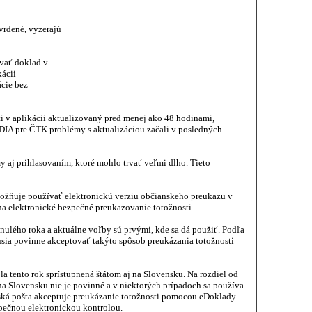
vrdené, vyzerajú
ovať doklad v
kácii
ácie bez
i v aplikácii aktualizovaný pred menej ako 48 hodinami,
DIA pre ČTK problémy s aktualizáciou začali v posledných
y aj prihlasovaním, ktoré mohlo trvať veľmi dlho. Tieto
ožňuje používať elektronickú verziu občianskeho preukazu v
 na elektronické bezpečné preukazovanie totožnosti.
nulého roka a aktuálne voľby sú prvými, kde sa dá použiť. Podľa
sia povinne akceptovať takýto spôsob preukázania totožnosti
 tento rok sprístupnená štátom aj na Slovensku. Na rozdiel od
na Slovensku nie je povinné a v niektorých prípadoch sa používa
ská pošta akceptuje preukázanie totožnosti pomocou eDoklady
pečnou elektronickou kontrolou.