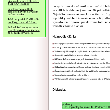
gigawatthodinové úložisko,
z LiFePO4 článkov
Po sprístupnení možnosti overovať dokla
Spustená výroba flash
sa aplikácia dala prvýkrát použiť pri voľ
pamäte s novým najvyšším
Najväčšou samosprávou, kde sa tieto voľby 
počtom vrstiev
republiky volebné komisie nemuseli podľa 
Telekom pridal 12 GB balík
využilo tento spôsob preukázania totožnost
pre Easy, chce zaň 12 eur
uviedli v
tomto článku
.
Súd zakázal samojazdiacim
Google taxíkom dobíjanie v
noci, rušili obyvateľov
Najnovšie články:
NASA pripravuje ISS na inštaláciu posledných nových solárnych p
Ďalšia jadrová elektráreň južne od Slovenska musela kvôli teplu zn
Vydaný nový FFmpeg 9.0, zlepšil akceleráciu profesionálnych form
Slovenská sporiteľňa bude mať cez víkend odstávku
NASA na diaľku na sonde Voyager 2 úspešne znížila spotrebu
Maďarsko jadrovú elektráreň nakoniec kompletne neodstavilo, Ru
Súd zakázal samojazdiacim Google taxíkom dobíjanie v noci, rušili
Železnice znižujú kvôli teplu rýchlosť iba na 50 km/h, spôsobuje t
Slovensko.sk má opäť technické problémy
V Poľsku spustili takmer gigawatthodinové úložisko, z LiFePO4 čl
Diskusia:
podvody
Od: OriginalnyKoumakSK | Pridané: 3.1