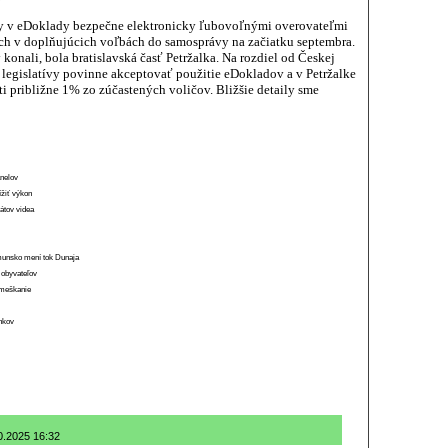
dy v eDoklady bezpečne elektronicky ľubovoľnými overovateľmi
bách v doplňujúcich voľbách do samosprávy na začiatku septembra.
konali, bola bratislavská časť Petržalka. Na rozdiel od Českej
legislatívy povinne akceptovať použitie eDokladov a v Petržalke
i približne 1% zo zúčastených voličov. Bližšie detaily sme
anelov
ížiť výkon
átov videa
munsko mení tok Dunaja
 obyvateľov
o meškanie
ánkov
0.2025 16:32