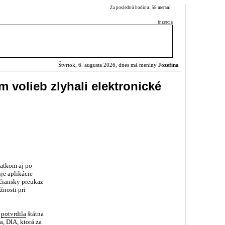
Za poslednú hodinu: 58 meraní
inzercia
Štvrtok, 6. augusta 2026, dnes má meniny
Jozefína
 volieb zlyhali elektronické
iatkom aj po
je aplikácie
bčiansky preukaz
žnosti pri
j
potvrdila
štátna
a, DIA, ktorá za