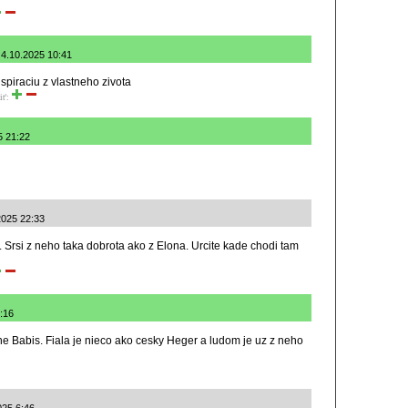
 4.10.2025 10:41
inspiraciu z vlastneho zivota
iť:
5 21:22
.2025 22:33
. Srsi z neho taka dobrota ako z Elona. Urcite kade chodi tam
:16
e Babis. Fiala je nieco ako cesky Heger a ludom je uz z neho