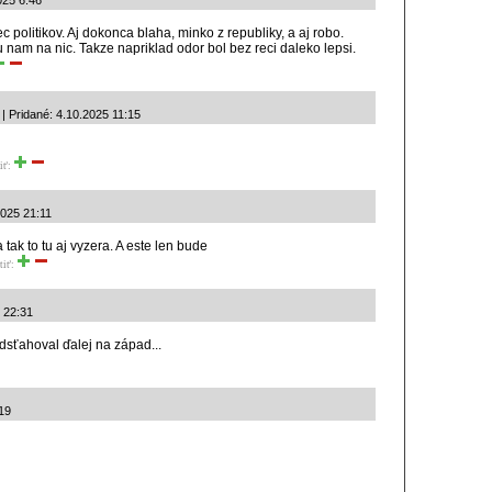
025 6:46
 politikov. Aj dokonca blaha, minko z republiky, a aj robo.
u nam na nic. Takze napriklad odor bol bez reci daleko lepsi.
 Pridané: 4.10.2025 11:15
iť:
2025 21:11
tak to tu aj vyzera. A este len bude
tiť:
5 22:31
odsťahoval ďalej na západ...
19