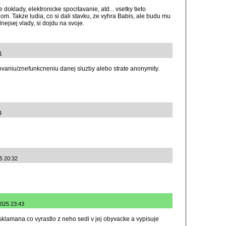
 doklady, elektronicke spocitavanie, atd... vsetky tieto
. Takze ludia, co si dali stavku, ze vyhra Babis, ale budu mu
nejsej vlady, si dojdu na svoje.
1
vaniu/znefunkcneniu danej sluzby alebo strate anonymity.
4
5 20:32
2025 23:43
sklamana co vyrastlo z neho sedi v jej obyvacke a vypisuje