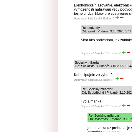
Elektronicke hlasovanie, elektronicke
vymozenosti nahravaju vzdy podvodom
tesne chybat hlasy pre zostavenie sil
Odpovedať
Známka: 4.3
Hodnotiť:
Re: podvody
Od: asad | Pridané: 3.10.2025 17:4
Skor ako podvodom, tak zabloko
Odpovedať
Známka: 2.5
Hodnotiť:
Socialny miliardar
Od: Socialista | Pridané: 3.10.2025 19:4
Koho tipujete ze vyhra ?
Odpovedať
Známka: 3.3
Hodnotiť:
Re: Socialny miliardar
Od: Svdbdbdhd | Pridané: 3.10.202
Tvoja manka
Odpovedať
Známka: 2.7
Hodnotiť:
Re: Socialny miliardar
Od: sfdsfdfds | Pridané: 3.10.
jeho manka uz prehrala. je 