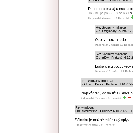
Od: Asi takto | Pridané: 4.10.2
Pekne reci ma aj u nas kopec
Trochu je problem ze reci s
Odpovedať
Známka: -2.4
Hodnotiť:
Re: Socialny miliardar
Od: OriginalnyKoumakSK |
Odor zanechal odor ...
Odpovedať
Známka: 3.8
Hodnot
Re: Socialny miliardar
Od: gl0w | Pridané: 4.10.
Ludia chcu pocut kecy a 
Odpovedať
Známka: -3.3
Hodno
Re: Socialny miliardar
Od reg.: Kvík? | Pridané: 3.10.202
Najskôr ten, kto sa už z Česka 
Odpovedať
Známka: 2.0
Hodnotiť:
Re: windows
Od: skxlfmcmz | Pridané: 4.10.2025 10:
Z článku je možné cítiť ruský vplyv
Odpovedať
Známka: 2.0
Hodnotiť: