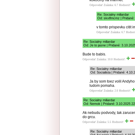
kokociny na internet.
Odpovedať
Známka: 6.7
Hodnotiť:
Re: Socialny miliardar
Od: skxlfmcmz | Pridané:
v tomto prispevku citit 
Odpovedať
Známka: 6.7
Hodnot
Re: Socialny miliardar
Od: Je to jasne | Pridané: 3.10.202
Bude to babis.
Odpovedať
Známka: 10.0
Hodnotiť:
Re: Socialny miliardar
Od: Socialista | Pridané: 4.10
Ja by som toez volil Andyho
ludom pomaha.
Odpovedať
Známka: 2.0
Hodnotiť:
Re: Socialny miliardar
Od: Nemok | Pridané: 3.10.2025 22
Ak nebudu podvody, tak zarucen
do grcu.
Odpovedať
Známka: 5.5
Hodnotiť:
Re: Socialny miliardar