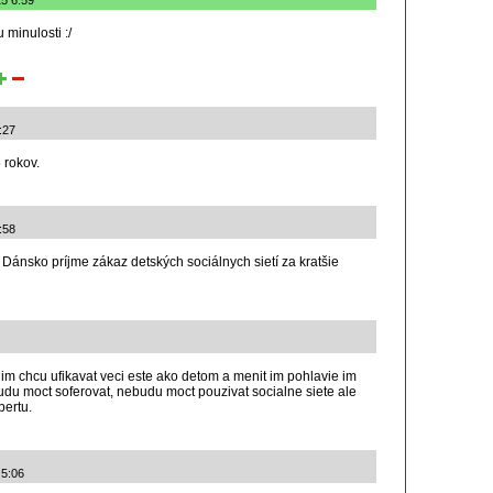
25 6:59
 minulosti :/
:27
 rokov.
:58
 Dánsko príjme zákaz detských sociálnych sietí za kratšie
 im chcu ufikavat veci este ako detom a menit im pohlavie im
udu moct soferovat, nebudu moct pouzivat socialne siete ale
ertu.
 5:06