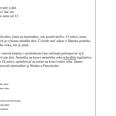
zovaný a akú
cť dať ale
e siete od 13
.
oficiálny limit na minimálny vek používateľov 13 rokov, tento
 ich aj výrazne mladšie deti. Či bude mať zákaz v Dánsku podobu,
o veku, nie je jasné.
viaceré krajiny v poslednom čase začínajú pristupovať aj k
í pre deti. Austrália na konci minulého roka
schválila
legislatívu
u 16 rokov, uplatňovať sa začne na konci tohto roka. Zámer
vizovali minimálne aj Nórsko a Francúzsko.
ížiť výkon
átov videa
munsko mení tok Dunaja
 obyvateľov
o meškanie