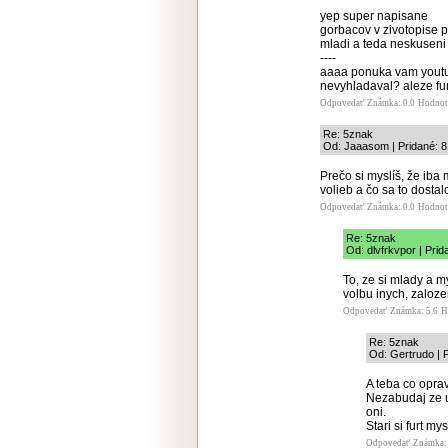
yep super napisane
gorbacov v zivotopise p
mladi a teda neskuseni 
----
aaaa ponuka vam youtub
nevyhladaval? aleze fur
Odpovedať
Známka: 0.0
Hodnot
Re: 5znak
Od: Jaaasom | Pridané: 8
Prečo si myslíš, že iba
volieb a čo sa to dosta
Odpovedať
Známka: 0.0
Hodnot
Re: 5znak
Od: dlvfrkvpor | Pri
To, ze si mlady a m
volbu inych, zaloze
Odpovedať
Známka: 5.6
H
Re: 5znak
Od: Gertrudo | 
A teba co opra
Nezabudaj ze uz
oni.
Stari si furt m
Odpovedať
Známka: 