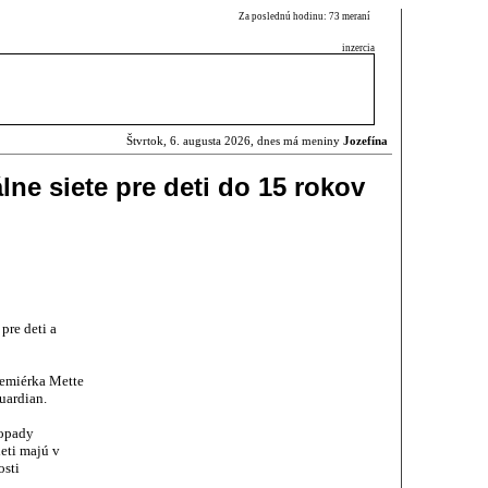
Za poslednú hodinu: 73 meraní
inzercia
Štvrtok, 6. augusta 2026, dnes má meniny
Jozefína
ne siete pre deti do 15 rokov
pre deti a
remiérka Mette
uardian.
dopady
deti majú v
osti