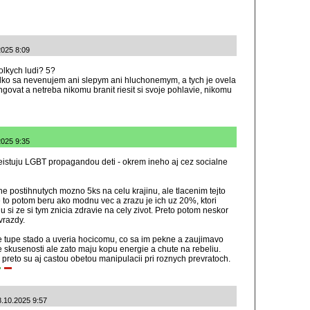
2025 8:09
olkych ludi? 5?
olko sa nevenujem ani slepym ani hluchonemym, a tych je ovela
govat a netreba nikomu branit riesit si svoje pohlavie, nikomu
.2025 9:35
eistuju LGBT propagandou deti - okrem ineho aj cez socialne
ne postihnutych mozno 5ks na celu krajinu, ale tlacenim tejto
 to potom beru ako modnu vec a zrazu je ich uz 20%, ktori
si ze si tym znicia zdravie na cely zivot. Preto potom neskor
vrazdy.
e tupe stado a uveria hocicomu, co sa im pekne a zaujimavo
e skusenosti ale zato maju kopu energie a chute na rebeliu.
reto su aj castou obetou manipulacii pri roznych prevratoch.
8.10.2025 9:57