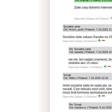
Od: ehjkhjk | Pridané: 9.10.20
Zlate casy dobreho internetu
Odpovedať
Známka: 10.0
Hodnotiť:
Socialne siete
Od: Hroch_asdf | Pridané: 7.10.2025 21
Socialne siete zakazu Dansko na 15
Odpovedať
Známka: 0.8
Hodnotiť:
Re: Socialne siete
Od: awwda | Pridané: 7.10.2025 22
nie nie, ten nadpis znamená, že
obdobie ako 15 rokov.
Odpovedať
Známka: 2.0
Hodnotiť:
5znak
Od: XMen | Pridané: 7.10.2025 22:42
Hmm socialne siete im vadia ale, ze
nevadi. Cize nebudu moct volit, neb
mozu brat hormony spomalujuce pub
Odpovedať
Známka: 3.5
Hodnotiť:
Re: 5znak
Od: martinccc | Pridané: 8.10.2025