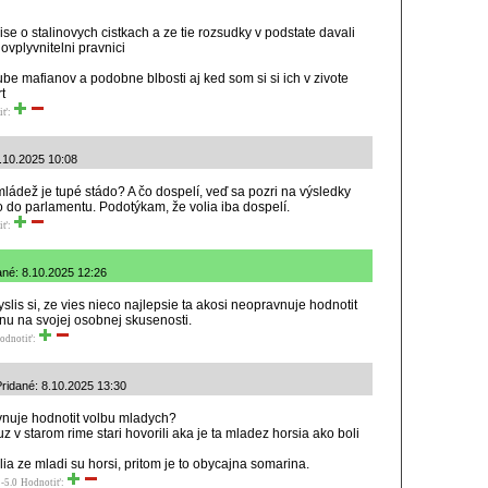
ise o stalinovych cistkach a ze tie rozsudky v podstate davali
ovplyvnitelni pravnici
e mafianov a podobne blbosti aj ked som si si ich v zivote
t
iť:
.10.2025 10:08
 mládež je tupé stádo? A čo dospelí, veď sa pozri na výsledky
lo do parlamentu. Podotýkam, že volia iba dospelí.
iť:
dané: 8.10.2025 12:26
yslis si, ze vies nieco najlepsie ta akosi neopravnuje hodnotit
nu na svojej osobnej skusenosti.
odnotiť:
Pridané: 8.10.2025 13:30
vnuje hodnotit volbu mladych?
 v starom rime stari hovorili aka je ta mladez horsia ako boli
yslia ze mladi su horsi, pritom je to obycajna somarina.
-5.0
Hodnotiť: