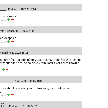
____ | Pridané: 8.10.2025 13:49
y ton pouziva
dnotiť:
lvôlr | Pridané: 8.10.2025 20:01
ked dospejes.
dnotiť:
ridané: 9.10.2025 15:15
 sa ani náhodou nemôžem zaradiť medzi mladých. A je smutné,
í zabudnúť na to, čo sa dialo v minulosti a volia si to znovu a
ť:
________ | Pridané: 9.10.2025 18:32
e nezabudli, v revucej, michalovciach, medzilaborciach,
td
dnotiť:
znak
i takto | Pridané: 10.10.2025 7:20