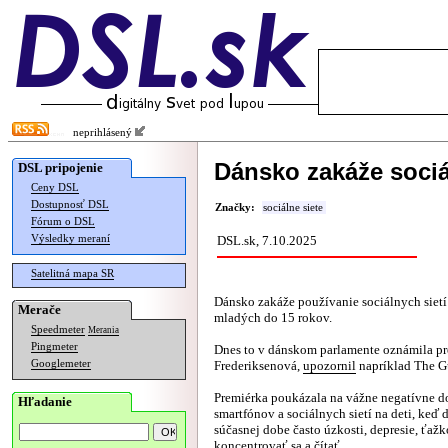
neprihlásený
Dánsko zakáže sociál
DSL pripojenie
Ceny DSL
Dostupnosť DSL
Značky:
sociálne siete
Fórum o DSL
Výsledky meraní
DSL.sk, 7.10.2025
Satelitná mapa SR
Dánsko zakáže používanie sociálnych sietí 
Merače
mladých do 15 rokov.
Speedmeter
Merania
Pingmeter
Dnes to v dánskom parlamente oznámila p
Googlemeter
Frederiksenová,
upozornil
napríklad The G
Premiérka poukázala na vážne negatívne 
Hľadanie
smartfónov a sociálnych sietí na deti, keď 
súčasnej dobe často úzkosti, depresie, ťažk
koncentrovať sa a čítať.