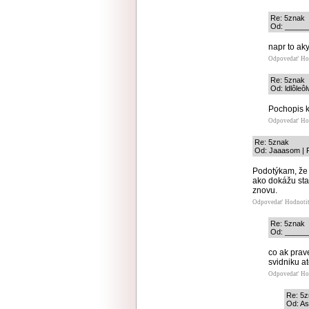
Re: 5znak
Od: ______
napr to ak
Odpovedať
Ho
Re: 5znak
Od: ldlôleô
Pochopis 
Odpovedať
Ho
Re: 5znak
Od: Jaaasom | P
Podotýkam, že
ako dokážu star
znovu.
Odpovedať
Hodnoti
Re: 5znak
Od: ______
co ak prav
svidniku a
Odpovedať
Ho
Re: 5
Od: As