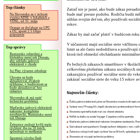
Top články
Zatiaľ nie je jasné, ako bude zákaz presad
bude mať presne podobu. Rodičia budú mô
Na Slovensku sa v tichosti
vypína ADSL v lokalitách s
súhlas svojim deťom, aby používali sociáln
VDSL, už 31. mája
rokov.
Orange sa doťahuje na UPC
a O2, spustí 2.5 Gbps
Zákaz by mal začať platiť v budúcom roku
pripojenie
V súčasnosti majú sociálne siete väčšinou 
Top správy
limit sa ale často nedodržiava a používajú
ktorá tiež obmedzí obchádzanie minimálneh
Rumunsko odstrelmi a
blokádou mení tok Dunaja,
aby udržalo jadrovú
Po bežných zákazoch smartfónov v školách 
elektráreň v chode
celkovému plošnému zákazu sociálnych siet
Joj Play výrazne zdražuje
zakazujúcu používať sociálne siete do vek
Chrome sa bude
zakázať sociálne siete do veku 15 rokov a
aktualizovať dvakrát
týždenne, v budúcnosti sa
bude aktualizovať bez
reštartov
Najnovšie články:
Slovensko.sk má opäť
technické problémy
Ďalšia jadrová elektráreň južne od Slovenska musela kvôli teplu zn
Vydaný nový FFmpeg 9.0, zlepšil akceleráciu profesionálnych form
Maďarsko jadrovú elektráreň
nakoniec kompletne
Slovenská sporiteľňa bude mať cez víkend odstávku
neodstavilo, Rumunsko mení
NASA na diaľku na sonde Voyager 2 úspešne znížila spotrebu
tok Dunaja
Maďarsko jadrovú elektráreň nakoniec kompletne neodstavilo, Ru
Železnice znižujú kvôli teplu
Súd zakázal samojazdiacim Google taxíkom dobíjanie v noci, rušili
rýchlosť iba na 50 km/h,
spôsobuje to meškanie
Železnice znižujú kvôli teplu rýchlosť iba na 50 km/h, spôsobuje t
Slovensko.sk má opäť technické problémy
Spustená výroba flash