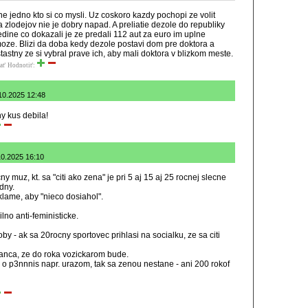
ne jedno kto si co mysli. Uz coskoro kazdy pochopi ze volit
a zlodejov nie je dobry napad. A preliatie dezole do republiky
jedine co dokazali je ze predali 112 aut za euro im uplne
ze. Blizi da doba kedy dezole postavi dom pre doktora a
tastny ze si vybral prave ich, aby mali doktora v blizkom meste.
ať
Hodnotiť:
10.2025 12:48
ny kus debila!
10.2025 16:10
y muz, kt. sa "citi ako zena" je pri 5 aj 15 aj 25 rocnej slecne
dny.
klame, aby "nieco dosiahol".
lno anti-feministicke.
by - ak sa 20rocny sportovec prihlasi na socialku, ze sa citi
sanca, ze do roka vozickarom bude.
 o p3nnnis napr. urazom, tak sa zenou nestane - ani 200 rokof