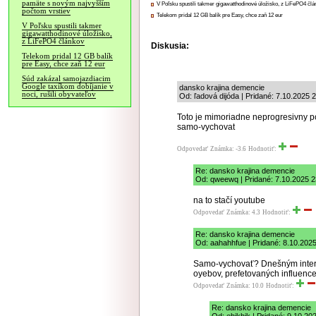
pamäte s novým najvyšším
V Poľsku spustili takmer gigawatthodinové úložisko, z LiFePO4 čl
počtom vrstiev
Telekom pridal 12 GB balík pre Easy, chce zaň 12 eur
V Poľsku spustili takmer
gigawatthodinové úložisko,
z LiFePO4 článkov
Diskusia:
Telekom pridal 12 GB balík
pre Easy, chce zaň 12 eur
Súd zakázal samojazdiacim
Google taxíkom dobíjanie v
dansko krajina demencie
noci, rušili obyvateľov
Od: ľadová dijóda | Pridané: 7.10.2025 
Toto je mimoriadne neprogresivny poc
samo-vychovat
Odpovedať
Známka: -3.6
Hodnotiť:
Re: dansko krajina demencie
Od: qweewq | Pridané: 7.10.2025 2
na to stačí youtube
Odpovedať
Známka: 4.3
Hodnotiť:
Re: dansko krajina demencie
Od: aahahhfue | Pridané: 8.10.202
Samo-vychovať? Dnešným intern
oyebov, prefetovaných influence
Odpovedať
Známka: 10.0
Hodnotiť:
Re: dansko krajina demencie