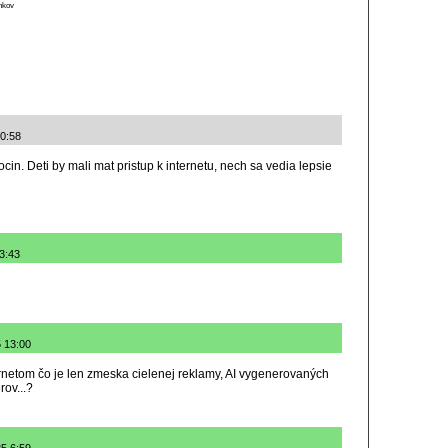
ánkov
20:58
in. Deti by mali mat pristup k internetu, nech sa vedia lepsie
3:43
5 13:00
etom čo je len zmeska cielenej reklamy, AI vygenerovaných
rov...?