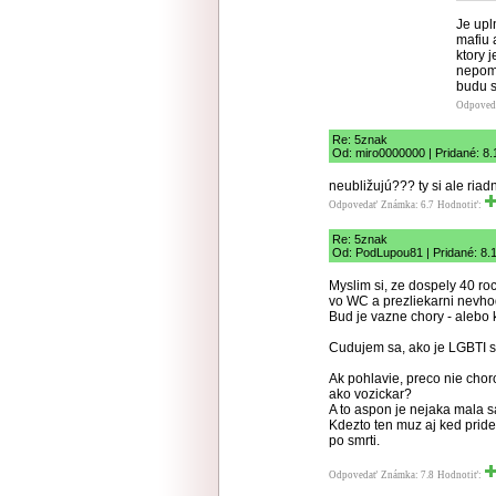
Je upl
mafiu 
ktory 
nepomo
budu s
Odpoved
Re: 5znak
Od: miro0000000 | Pridané: 8.
neubližujú??? ty si ale riad
Odpovedať
Známka: 6.7
Hodnotiť:
Re: 5znak
Od: PodLupou81 | Pridané: 8.
Myslim si, ze dospely 40 rocn
vo WC a prezliekarni nevho
Bud je vazne chory - alebo 
Cudujem sa, ako je LGBTI si
Ak pohlavie, preco nie choro
ako vozickar?
A to aspon je nejaka mala 
Kdezto ten muz aj ked pride
po smrti.
Odpovedať
Známka: 7.8
Hodnotiť: