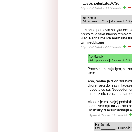
https://shorturl.at/zW7Gu
Odpovedať
Známka: -3.3
Hodnotiť:
Re: 5znak
Od: adamko1740a | Pridané: 8.10.
ta zmena pohlavia sa tyka cca k
preco to je taka hlavna tema? t
viac. Nechajme ich normalne fun
tym neublizuju
Odpovedať
Známka: -5.9
Hodnotiť:
Re: 5znak
Od: djidciedcij | Pridané: 8.10
Praveze ublizuju tym, ze zn
siete.
Ano, realne je takto zdravot
chorej veci do hlav mladeze
nevedia co su. Neuvedomuju 
mnohi z nich pachaju samo
Mladez je vo svojej podstat
poda. Nemaju totizto zivotn
Dosledky si neuvedomuju a p
Odpovedať
Známka: 5.6
Hodnotiť:
Re: 5znak
Od: ________ | Pridané: 