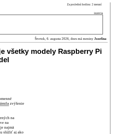
Za poslednú hodinu: 2 meraní
inzercia
Štvrtok, 6. augusta 2026, dnes má meniny
Jozefína
je všetky modely Raspberry Pi
del
nomenné
ámila
zvýšenie
ených na
íve na
uje najmä
u slúžiť aj ako