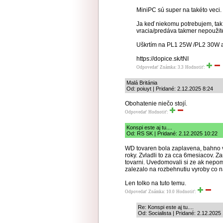
MiniPC sú super na takéto veci.
Ja keď niekomu potrebujem, tak 
vracia/predáva takmer nepoužité
Uškrtím na PL1 25W /PL2 30W a 
https://dopice.sk/tNI
Odpovedať
Známka: 3.3
Hodnotiť:
Malá Británia
Od: poiuyt | Pridané: 2.12.2025 8:24
Obohatenie niečo stojí.
Odpovedať
Hodnotiť:
Konspi este aj tu....
Od: RS SK | Pridané: 2.12.2025 10:22
WD tovaren bola zaplavena, bahno v
roky. Zvladli to za cca 6mesiacov. 
tovarni. Uvedomovali si ze ak nepo
zalezalo na rozbehnutiu vyroby co n
Len tolko na tuto temu.
Odpovedať
Známka: 10.0
Hodnotiť:
Re: Konspi este aj tu....
Od: Socialista | Pridané: 2.12.2025