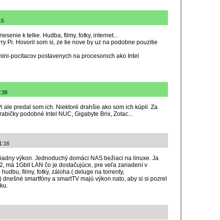
15
senie k telke. Hudba, filmy, fotky, internet...
y Pi. Hovoril som si, ze tie nove by uz na podobne pouzitie
mini-pocitacov postavenych na procesoroch ako Intel
8:38
i ale predal som ich. Niektoré drahšie ako som ich kúpil. Za
abičky podobné Intel NUC, Gigabyte Brix, Zotac...
1:16
iadny výkon. Jednoduchý domáci NAS bežiaci na linuxe. Ja
, má 1Gbit LAN čo je dostačujúce, pre veľa zariadení v
udbu, filmy, fotky, záloha ( deluge na torrenty,
nešné smartfóny a smartTV majú výkon nato, aby si si pozrel
ku.