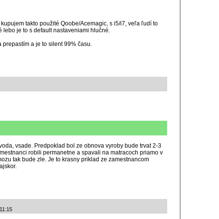
kupujem takto použité Qoobe/Acemagic, s i5/i7, veľa ľudí to
 lebo je to s default nastaveniami hlučné.
prepastím a je to silent 99% času.
oda, vsade. Predpoklad bol ze obnova vyroby bude trvat 2-3
Zamestnanci robili permanetne a spavali na matracoch priamo v
mozu tak bude zle. Je to krasny priklad ze zamestnancom
ajskor.
 11:15