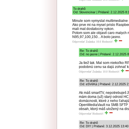
To drahô
Od: Slovencinar | Pridané: 2.12.2025 8:
Minule som vymyslal multimedialne rie
Ako prve mi na mysel prislo Raspberr
mali mat dostatocny vykon.
Potom som ale objavil caro malych 
N95,97,100,150... A bolo jasno.
Odpovedať
Známka: 10.0
Hodnotiť:
Re: To drahô
Od: no jasne | Pridané: 2.12.2025 
Ja tiež tak. Mal som niekoľko RP
podobnú cenu sa dajú zohnať kr
Odpovedať
Známka: 10.0
Hodnotiť:
Re: To drahô
Od: eSVéKá | Pridané: 2.12.2025 2
Ak máš smartTV, nepotrebuješ ž
mám doma (už) starý odroid HC2
domácnosti, ktoré z neho ťahajú h
OpenMediaVault na SMB SFTP ) d
obsah, ktorý máš uložený na dis
Odpovedať
Hodnotiť:
Re: To drahô
Od: DIY | Pridané: 3.12.2025 13:40