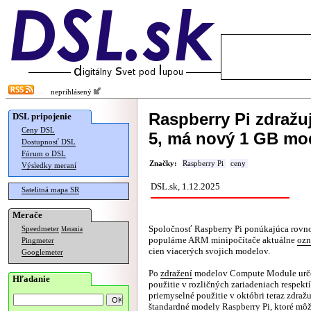
neprihlásený
Raspberry Pi zdražu
DSL pripojenie
Ceny DSL
5, má nový 1 GB mo
Dostupnosť DSL
Fórum o DSL
Značky:
Raspberry Pi
ceny
Výsledky meraní
DSL.sk, 1.12.2025
Satelitná mapa SR
Merače
Spoločnosť Raspberry Pi ponúkajúca rov
Speedmeter
Merania
populárne ARM minipočítače aktuálne
ozn
Pingmeter
cien viacerých svojich modelov.
Googlemeter
Po
zdražení
modelov Compute Module urč
Hľadanie
použitie v rozličných zariadeniach respekt
priemyselné použitie v októbri teraz zdraž
štandardné modely Raspberry Pi, ktoré môž