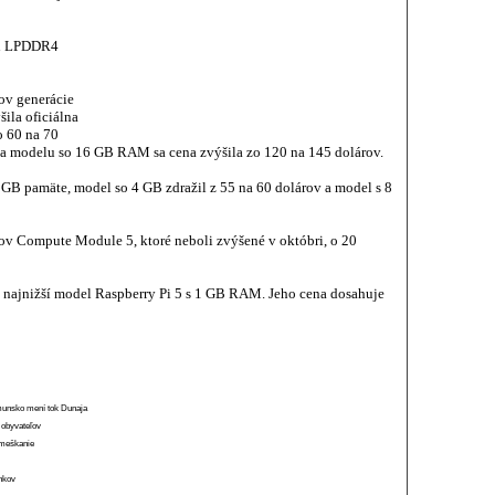
en LPDDR4
ov generácie
ila oficiálna
o 60 na 70
 a modelu so 16 GB RAM sa cena zvýšila zo 120 na 145 dolárov.
 8 GB pamäte, model so 4 GB zdražil z 55 na 60 dolárov a model s 8
ov Compute Module 5, ktoré neboli zvýšené v októbri, o 20
 najnižší model Raspberry Pi 5 s 1 GB RAM. Jeho cena dosahuje
munsko mení tok Dunaja
 obyvateľov
o meškanie
ánkov