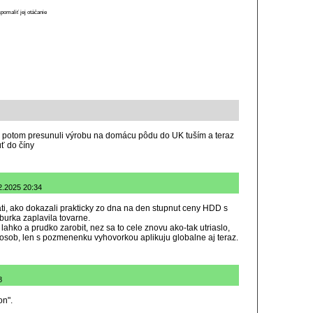
spomaliť jej otáčanie
e, potom presunuli výrobu na domácu pôdu do UK tuším a teraz
ť do číny
2.2025 20:34
ti, ako dokazali prakticky zo dna na den stupnut ceny HDD s
urka zaplavila tovarne.
lahko a prudko zarobit, nez sa to cele znovu ako-tak utriaslo,
osob, len s pozmenenku vyhovorkou aplikuju globalne aj teraz.
8
on".