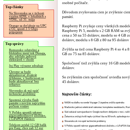
osobné počítače.
Top články
Dôvodom zvyšovania cien je zvýšenie ci
Na Slovensku sa v tichosti
pamätí.
vypína ADSL v lokalitách s
VDSL, už 31. mája
Raspberry Pi zvyšuje ceny všetkých model
Orange sa doťahuje na UPC
a O2, spustí 2.5 Gbps
Raspberry Pi 5, modelu s 2 GB RAM sa zvýš
pripojenie
cena z 50 na 55 dolárov, modelu so 4 GB z
dolárov, modelu s 8 GB z 80 na 95 dolárov
Top správy
Zvýšila sa tiež cena Raspberry Pi 4 so 4 a
Rumunsko odstrelmi a
blokádou mení tok Dunaja,
GB zo 75 na 85 dolárov.
aby udržalo jadrovú
elektráreň v chode
Spoločnosť tiež zvýšila ceny 16 GB model
Joj Play výrazne zdražuje
dolárov.
Chrome sa bude
aktualizovať dvakrát
So zvýšením cien spoločnosť uviedla nový
týždenne, v budúcnosti sa
45 dolárov.
bude aktualizovať bez
reštartov
Slovensko.sk má opäť
technické problémy
Najnovšie články:
Spustená výroba flash
NASA na diaľku na sonde Voyager 2 úspešne znížila spotrebu
pamäte s novým najvyšším
počtom vrstiev
Maďarsko jadrovú elektráreň nakoniec kompletne neodstavilo, Ru
Súd zakázal samojazdiacim Google taxíkom dobíjanie v noci, rušili
V Poľsku spustili takmer
gigawatthodinové úložisko,
Železnice znižujú kvôli teplu rýchlosť iba na 50 km/h, spôsobuje t
z LiFePO4 článkov
Slovensko.sk má opäť technické problémy
Telekom pridal 12 GB balík
V Poľsku spustili takmer gigawatthodinové úložisko, z LiFePO4 čl
pre Easy, chce zaň 12 eur