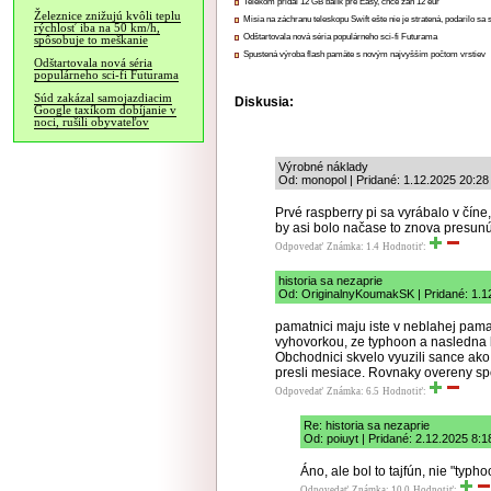
Telekom pridal 12 GB balík pre Easy, chce zaň 12 eur
Železnice znižujú kvôli teplu
Misia na záchranu teleskopu Swift ešte nie je stratená, podarilo sa 
rýchlosť iba na 50 km/h,
Odštartovala nová séria populárneho sci-fi Futurama
spôsobuje to meškanie
Spustená výroba flash pamäte s novým najvyšším počtom vrstiev
Odštartovala nová séria
populárneho sci-fi Futurama
Súd zakázal samojazdiacim
Diskusia:
Google taxíkom dobíjanie v
noci, rušili obyvateľov
Výrobné náklady
Od: monopol | Pridané: 1.12.2025 20:28
Prvé raspberry pi sa vyrábalo v čín
by asi bolo načase to znova presunú
Odpovedať
Známka: 1.4
Hodnotiť:
historia sa nezaprie
Od: OriginalnyKoumakSK | Pridané: 1.1
pamatnici maju iste v neblahej pama
vyhovorkou, ze typhoon a nasledna b
Obchodnici skvelo vyuzili sance ako 
presli mesiace. Rovnaky overeny sp
Odpovedať
Známka: 6.5
Hodnotiť:
Re: historia sa nezaprie
Od: poiuyt | Pridané: 2.12.2025 8:1
Áno, ale bol to tajfún, nie "typho
Odpovedať
Známka: 10.0
Hodnotiť: