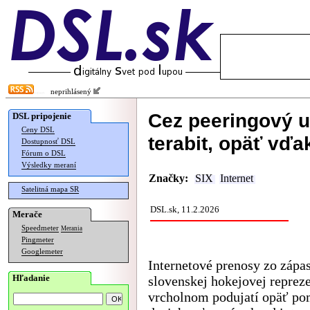
neprihlásený
Cez peeringový uz
DSL pripojenie
Ceny DSL
terabit, opäť vďa
Dostupnosť DSL
Fórum o DSL
Výsledky meraní
Značky:
SIX
Internet
Satelitná mapa SR
DSL.sk, 11.2.2026
Merače
Speedmeter
Merania
Pingmeter
Googlemeter
Internetové prenosy zo zápa
Hľadanie
slovenskej hokejovej repreze
vrcholnom podujatí opäť po