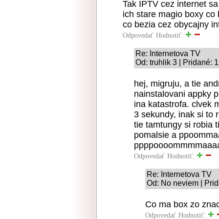
Tak IPTV cez internet sa
ich stare magio boxy co 
co bezia cez obycajny in
Odpovedať
Hodnotiť:
Re: Internetova TV
Od: truhlik 3 | Pridané:
hej, migruju, a tie an
nainstalovani appky pr
ina katastrofa. clvek 
3 sekundy, inak si to 
tie tamtungy si robia 
pomalsie a ppoommaal
ppppoooommmmaaaalll
Odpovedať
Hodnotiť:
Re: Internetova TV
Od: No neviem | Pri
Co ma box zo znac
Odpovedať
Hodnotiť: