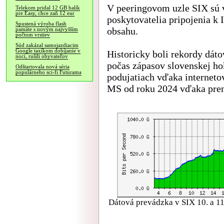
V peeringovom uzle SIX sú 
Telekom pridal 12 GB balík
pre Easy, chce zaň 12 eur
poskytovatelia pripojenia k I
Spustená výroba flash
obsahu.
pamäte s novým najvyšším
počtom vrstiev
Súd zakázal samojazdiacim
Google taxíkom dobíjanie v
Historicky boli rekordy dát
noci, rušili obyvateľov
počas zápasov slovenskej ho
Odštartovala nová séria
populárneho sci-fi Futurama
podujatiach vďaka internet
MS od roku 2024 vďaka pre
Dátová prevádzka v SIX 10. a 11.