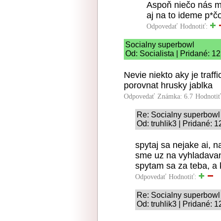
Aspoň niečo nás m
aj na to ideme p*č
Odpovedať
Hodnotiť:
Socialny superbowl
Od: Socialista | Pridané: 1
Nevie niekto aky je traf
porovnat hrusky jablka
Odpovedať
Známka: 6.7
Hodnoti
Re: Socialny superbowl
Od: truhlik3 | Pridané: 
spytaj sa nejake ai, n
sme uz na vyhladavani
spytam sa za teba, a 
Odpovedať
Hodnotiť:
Re: Socialny superbowl
Od: truhlik3 | Pridané: 