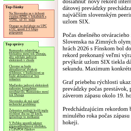
dosiahnuť nový rekord inter
Top články
dátovej prevádzky prechádza
najväčším slovenským peer
Na Slovensku sa v tichosti
vypína ADSL v lokalitách s
VDSL, už 31. mája
uzlom SIX.
Orange sa doťahuje na UPC
a O2, spustí 2.5 Gbps
pripojenie
Počas dnešného otváracieho
Slovenska na Zimných olym
Top správy
hrách 2026 s Fínskom bol do
Rumunsko odstrelmi a
rekord prekonaný veľmi výr
blokádou mení tok Dunaja,
aby udržalo jadrovú
elektráreň v chode
prvýkrát uzlom SIX tiekla dá
Chrome sa bude
sekundu. Maximum konkrétne
aktualizovať dvakrát
týždenne, v budúcnosti sa
bude aktualizovať bez
reštartov
Graf priebehu rýchlosti ukaz
Maďarsko jadrovú elektráreň
prevádzky počas prestávok,
nakoniec kompletne
neodstavilo, Rumunsko mení
záverom zápasu okolo 19. ho
tok Dunaja
Slovensko.sk má opäť
technické problémy
Predchádzajúcim rekordom b
Železnice znižujú kvôli teplu
rýchlosť iba na 50 km/h,
minulého roka počas zápasu 
spôsobuje to meškanie
hokeji.
V Poľsku spustili takmer
gigawatthodinové úložisko,
z LiFePO4 článkov