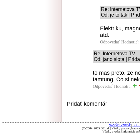
Re: Internetova 
Od: je to tak | Pr
Elektriku, magn
atd.
Odpovedať
Hodnotiť:
Re: Internetova TV
Od: jano slota | Prid
to mas preto, ze n
tamtung. Co si nek
Odpovedať
Hodnotiť:
Pridať komentár
NÁVŠTEVNOSŤ
|
INZE
(C) 2004, 2005 DSL.sk | Všetky práva vyhradené
Všetky uvedené informácie sú b