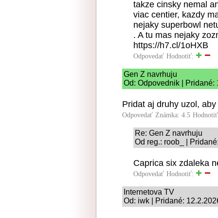
takze cinsky nemal ani
viac centier, kazdy ma 
nejaky superbowl netus
. A tu mas nejaky zozn
https://h7.cl/1oHXB
Odpovedať
Hodnotiť:
Gen Z navrhuju
Od: Odpovednik | Pridané: 
Pridat aj druhy uzol, ab
Odpovedať
Známka: 4.5
Hodnoti
Re: Gen Z navrhuju
Od reg.: roob_ | Pridané
Caprica six zdaleka n
Odpovedať
Hodnotiť:
Internetova TV
Od: iwk | Pridané: 12.2.202