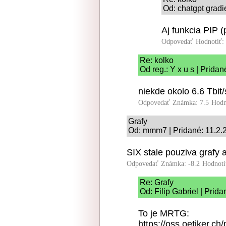
Od: chatgpt gradi
Aj funkcia PIP (
Odpovedať
Hodnotiť:
Re: kolko
Od reg.: Y x u s | Prida
niekde okolo 6.6 Tbit/
Odpovedať
Známka: 7.5
Hodn
Grafy
Od: mmm7 | Pridané: 11.2.
SIX stale pouziva grafy 
Odpovedať
Známka: -8.2
Hodnoti
Re: Grafy
Od: Filip Gabriel | Prid
To je MRTG:
https://oss.oetiker.ch/