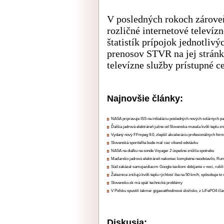
V posledných rokoch zároveň
rozličné internetové televí
štatistík prípojok jednotli
prenosov STVR na jej stránka
televízne služby prístupné ce
Najnovšie články:
NASA pripravuje ISS na inštaláciu posledných nových solárnych p
Ďalšia jadrová elektráreň južne od Slovenska musela kvôli teplu zn
Vydaný nový FFmpeg 9.0, zlepšil akceleráciu profesionálnych form
Slovenská sporiteľňa bude mať cez víkend odstávku
NASA na diaľku na sonde Voyager 2 úspešne znížila spotrebu
Maďarsko jadrovú elektráreň nakoniec kompletne neodstavilo, Ru
Súd zakázal samojazdiacim Google taxíkom dobíjanie v noci, rušili
Železnice znižujú kvôli teplu rýchlosť iba na 50 km/h, spôsobuje t
Slovensko.sk má opäť technické problémy
V Poľsku spustili takmer gigawatthodinové úložisko, z LiFePO4 čl
Diskusia: