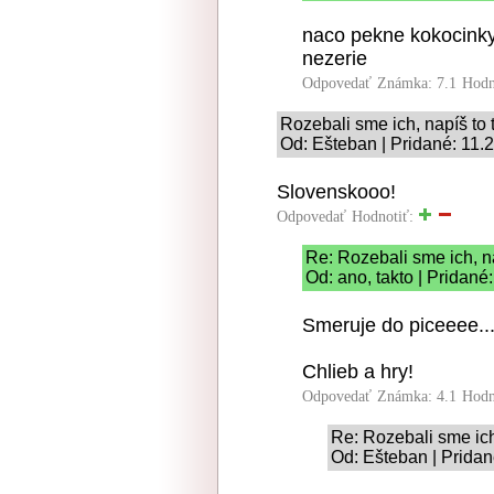
naco pekne kokocinky 
nezerie
Odpovedať
Známka: 7.1
Hodn
Rozebali sme ich, napíš to 
Od: Ešteban | Pridané: 11.
Slovenskooo!
Odpovedať
Hodnotiť:
Re: Rozebali sme ich, n
Od: ano, takto | Pridané
Smeruje do piceeee...
Chlieb a hry!
Odpovedať
Známka: 4.1
Hodn
Re: Rozebali sme ich
Od: Ešteban | Pridan