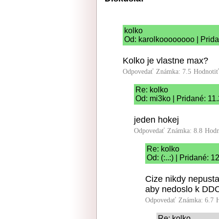
kolko
Od: karolkoooooooo | Prida
Kolko je vlastne max?
Odpovedať
Známka: 7.5
Hodnoti
Re: kolko
Od: mi3ko | Pridané: 11
jeden hokej
Odpovedať
Známka: 8.8
Hodn
Re: kolko
Od: (:..:) | Pridané: 
Cize nikdy nepusta
aby nedoslo k DD
Odpovedať
Známka: 6.7
Re: kolko