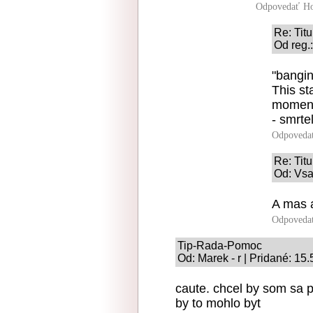
Odpovedať
Ho
Re: Tit
Od reg.
"bangin
This s
moments
- smrte
Odpoveda
Re: Tit
Od: Vsa
A mas a
Odpoveda
Tip-Rada-Pomoc
Od: Marek - r | Pridané: 15
caute. chcel by som sa p
by to mohlo byt