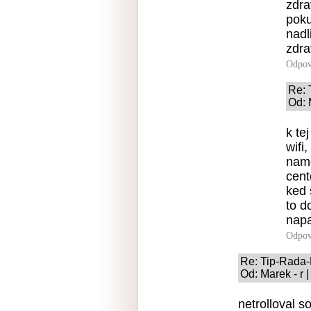
zdra
poku
nadl
zdr
Odpov
Re:
Od: 
k te
wifi
namo
cent
ked 
to d
napa
Odpov
Re: Tip-Rada
Od: Marek - r 
netrolloval s