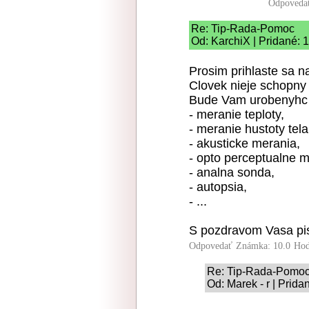
Odpoveda
Re: Tip-Rada-Pomoc
Od: KarchiX | Pridané: 
Prosim prihlaste sa n
Clovek nieje schopny z
Bude Vam urobenyhc l
- meranie teploty,
- meranie hustoty tela
- akusticke merania,
- opto perceptualne m
- analna sonda,
- autopsia,
- ...
S pozdravom Vasa pi
Odpovedať
Známka: 10.0
Hod
Re: Tip-Rada-Pomo
Od: Marek - r | Prida