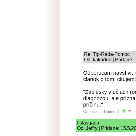
Re: Tip-Rada-Pomoc
Od: kakadoo | Pridané: 
Odporucam navstivit 
clanok o tom, citujem:
"Záblesky v očiach (o
diagnózou, ale prízn
príčinu."
Odpovedať
Hodnotiť:
ffsfasgaga
Od: Jeffry | Pridané: 15.5.2