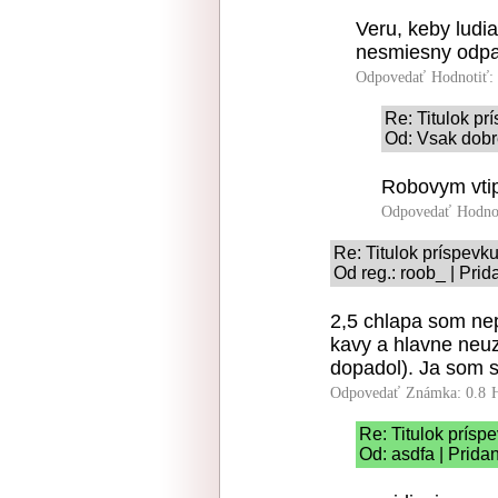
Veru, keby ludi
nesmiesny odpa
Odpovedať
Hodnotiť:
Re: Titulok p
Od: Vsak dobr
Robovym vti
Odpovedať
Hodno
Re: Titulok príspevk
Od reg.: roob_ | Pri
2,5 chlapa som nep
kavy a hlavne neu
dopadol). Ja som s
Odpovedať
Známka: 0.8
Re: Titulok prísp
Od: asdfa | Prida