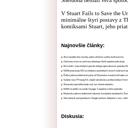
V Stuart Fails to Save the 
minimálne štyri postavy z T
komiksami Stuart, jeho priat
Najnovšie články:
Alza nasadila dve novinky, jednu užitočnú a jednu kontroverznú
Záchrana misie na záchranu teleskopu Swift úspešne pokračuje
Microsoft v čase drahých pamätí sľubuje optimalizovať spotrebu
NASA pripravuje ISS na inštaláciu posledných nových solárnych p
Ďalšia jadrová elektráreň južne od Slovenska musela kvôli teplu zn
Vydaný nový FFmpeg 9.0, zlepšil akceleráciu profesionálnych form
Slovenská sporiteľňa bude mať cez víkend odstávku
NASA na diaľku na sonde Voyager 2 úspešne znížila spotrebu
Maďarsko jadrovú elektráreň nakoniec kompletne neodstavilo, Ru
Súd zakázal samojazdiacim Google taxíkom dobíjanie v noci, rušili
Diskusia: