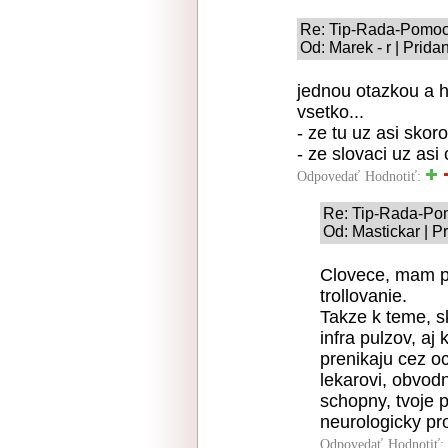
Re: Tip-Rada-Pomo
Od: Marek - r | Prid
jednou otazkou a 
vsetko...
- ze tu uz asi skor
- ze slovaci uz asi
Odpovedať
Hodnotiť:
Re: Tip-Rada-Po
Od: Mastickar | P
Clovece, mam po
trollovanie.
Takze k teme, sk
infra pulzov, aj
prenikaju cez oc
lekarovi, obvod
schopny, tvoje 
neurologicky pr
Odpovedať
Hodnotiť: