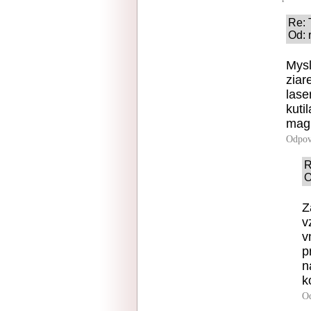
Re:
Od: 
Mysl
ziar
lase
kuti
magn
Odpov
R
O
Z
v
v
p
n
k
O