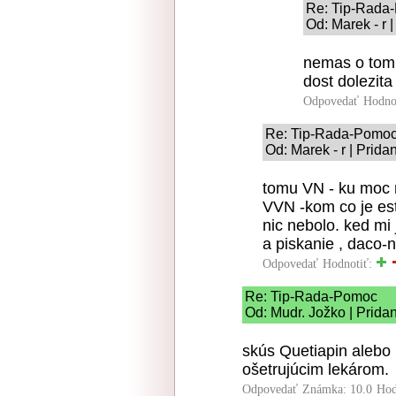
Re: Tip-Rada
Od: Marek - r 
nemas o tom 
dost dolezita
Odpovedať
Hodno
Re: Tip-Rada-Pomo
Od: Marek - r | Prid
tomu VN - ku moc n
VVN -kom co je es
nic nebolo. ked mi
a piskanie , daco-n
Odpovedať
Hodnotiť:
Re: Tip-Rada-Pomoc
Od: Mudr. Jožko | Prida
skús Quetiapin alebo
ošetrujúcim lekárom.
Odpovedať
Známka: 10.0
Hod