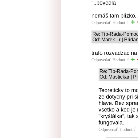
"..povedla
nemáš tam blízko,
Odpovedať
Hodnotiť:
Re: Tip-Rada-Pomo
Od: Marek - r | Prid
trafo rozvadzac na
Odpovedať
Hodnotiť:
Re: Tip-Rada-Po
Od: Mastickar | P
Teoreticky to mo
ze dotycny pri s
hlave. Bez spr
vsetko a ked je
"kryštálka", ta
fungovala.
Odpovedať
Hodnotiť: