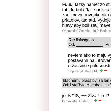
Fuuu, tazky namet zo stua
tbbt to bola "ta" klasick
zaujimava, rovnako ako a
priatelov, atd atd. Vydo
hlavy aby boli zaujimave
Odpovedať
Známka: 10.0
Hodnot
Re: ffsfasgaga
Od: ____________ | Pri
neviem ako to maju vy
postavami na introvert
o vacsine spolocnosti 
Odpovedať
Hodnotiť:
hladnému prasatovi sa len o
Od: LytaRyta Hochbatnica 3
jo, NCIS, ~~ Ziva ! :o :P 
Odpovedať
Hodnotiť: