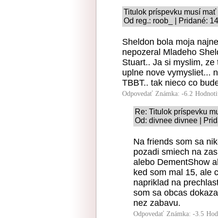
Titulok príspevku musí mať
Od reg.: roob_ | Pridané: 1
Sheldon bola moja najne
nepozeral Mladeho Sheld
Stuart.. Ja si myslim, ze
uplne nove vymysliet... n
TBBT.. tak nieco co bude
Odpovedať
Známka: -6.2
Hodnoti
Re: Titulok príspevku m
Od: divnee divnee | Pri
Na friends som sa nik
pozadi smiech na zasm
alebo DementShow al
ked som mal 15, ale 
napriklad na prechla
som sa obcas dokazal 
nez zabavu.
Odpovedať
Známka: -3.5
Hod