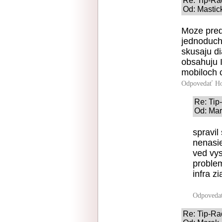
Re: Tip-R
Od: Mastic
Moze preds
jednoduch
skusaju di
obsahuju I
mobiloch c
Odpovedať
Ho
Re: Ti
Od: Mar
spravil
nenasie
ved vys
problem
infra z
Odpoveda
Re: Tip-R