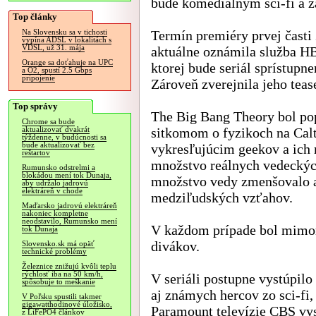
bude komediálnym sci-fi a za
Top články
Termín premiéry prvej časti 
Na Slovensku sa v tichosti
vypína ADSL v lokalitách s
VDSL, už 31. mája
aktuálne oznámila služba H
Orange sa doťahuje na UPC
ktorej bude seriál sprístupne
a O2, spustí 2.5 Gbps
pripojenie
Zároveň zverejnila jeho tease
Top správy
The Big Bang Theory bol p
Chrome sa bude
sitkomom o fyzikoch na Cal
aktualizovať dvakrát
týždenne, v budúcnosti sa
bude aktualizovať bez
vykresľujúcim geekov a ich 
reštartov
množstvo reálnych vedeckých
Rumunsko odstrelmi a
blokádou mení tok Dunaja,
množstvo vedy zmenšovalo a 
aby udržalo jadrovú
elektráreň v chode
medziľudských vzťahov.
Maďarsko jadrovú elektráreň
nakoniec kompletne
neodstavilo, Rumunsko mení
V každom prípade bol mimor
tok Dunaja
divákov.
Slovensko.sk má opäť
technické problémy
Železnice znižujú kvôli teplu
rýchlosť iba na 50 km/h,
V seriáli postupne vystúpilo
spôsobuje to meškanie
aj známych hercov zo sci-fi,
V Poľsku spustili takmer
gigawatthodinové úložisko,
Paramount televízie CBS vysi
z LiFePO4 článkov