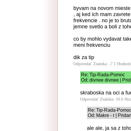
byvam na novom mieste a 
, aj ked ich mam zavrete
frekvencie . no je to brut
jemne svetlo a boli z toh
co by mohlo vydavat take
meni frekvenciu
dik za tip
Odpovedať
Známka: -7.1
Hodnoti
Re: Tip-Rada-Pomoc
Od: divnee divnee | Pri
skraboska na oci a fu
Odpovedať
Známka: 10.0
Hod
Re: Tip-Rada-Pomo
Od: Makre - r | Prida
ale ale, ja sa z toh