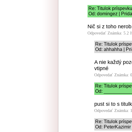
Re: Titulok príspevk
Od: domingez | Prida
Nič si z toho nero
Odpovedať
Známka: 5.2
Re: Titulok prísp
Od: ahhahha | Pr
A nie každý poz
vtipné
Odpovedať
Známka: 0
Re: Titulok prísp
Od: ____________
pust si to s tit
Odpovedať
Známka: 1
Re: Titulok prísp
Od: PeterKazimir 