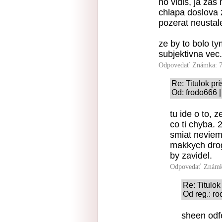
no vidis, ja zas
chlapa doslova
pozerat neustal
ze by to bolo t
subjektivna vec.
Odpovedať
Známka: 7
Re: Titulok p
Od: frodo666 |
tu ide o to, 
co ti chyba. 
smiat neviem
makkych drog
by zavidel.
Odpovedať
Známk
Re: Titulo
Od reg.: ro
sheen odfe