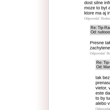
dost silne in
moze to byt a
ktore ma aj i
Odpovedať
Hodno
Re: Tip-R
Od: rudooo
Presne tak
zachytene
Odpovedať
Ho
Re: Ti
Od: Mar
tak be
prenasa
vietor,
este da
to by 
alebo 
Odpoveda