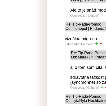
Ale to je snáď modu
Odpovedať
Hodnotiť:
Re: Tip-Rada-Pomoc
Od: monopol | Pridané: 
vizuálna migréna
Odpovedať
Hodnotiť:
Re: Tip-Rada-Pomo
Od: Marek - r | Prid
aj o tom som cital 
zdravotna tazkost
(synchronne) so z
Odpovedať
Hodnotiť:
Re: Tip-Rada-Pomoc
Od: LytaRyta Hochbatnic