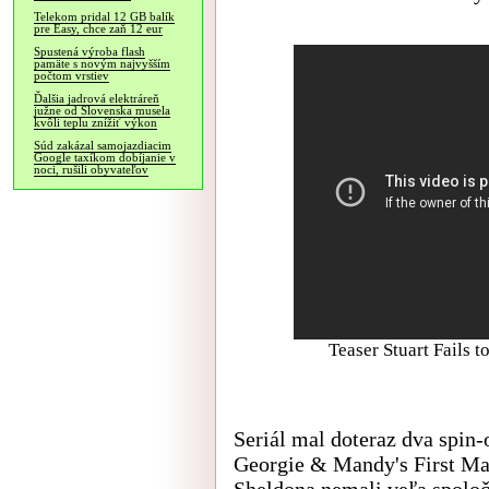
Telekom pridal 12 GB balík
pre Easy, chce zaň 12 eur
Spustená výroba flash
pamäte s novým najvyšším
počtom vrstiev
Ďalšia jadrová elektráreň
južne od Slovenska musela
kvôli teplu znížiť výkon
Súd zakázal samojazdiacim
Google taxíkom dobíjanie v
noci, rušili obyvateľov
Teaser Stuart Fails 
Seriál mal doteraz dva spin-
Georgie & Mandy's First Ma
Sheldona nemali veľa spolo