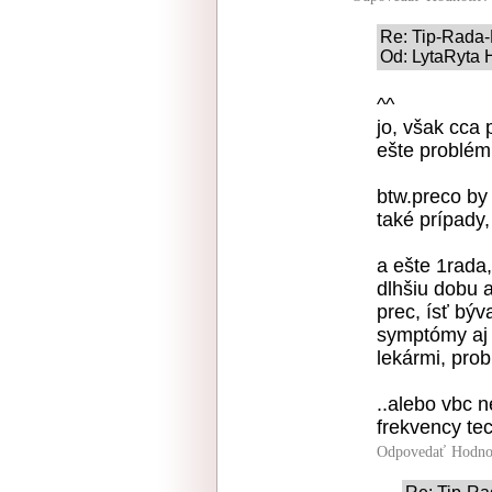
Re: Tip-Rada
Od: LytaRyta 
^^
jo, však cca p
ešte problém 
btw.preco by 
také prípady
a ešte 1rada
dlhšiu dobu 
prec, ísť býva
symptómy aj 
lekármi, prob
..alebo vbc n
frekvency tec
Odpovedať
Hodno