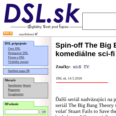
neprihlásený
Spin-off The Big
DSL pripojenie
Ceny DSL
komediálne sci-fi
Dostupnosť DSL
Fórum o DSL
Výsledky meraní
Značky:
sci-fi
TV
Satelitná mapa SR
DSL.sk, 14.5.2026
Merače
Speedmeter
Merania
Pingmeter
Googlemeter
Ďalší seriál nadväzujúci na 
Hľadanie
seriál The Big Bang Theory 
volať Stuart Fails to Save th