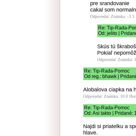
pre srandovanie
cakal som normal
Odpovedať
Známka: -3.3
Re: Tip-Rada-Po
Od: jelito | Prida
Skús tú škraboš
Pokiaľ nepomôže
Odpovedať
Známka: 1
Re: Tip-Rada-Pomoc
Od reg.: bhawk | Pridan
Alobalova ciapka na h
Odpovedať
Známka: 10.0
Hod
Re: Tip-Rada-Pomoc
Od: Asi takto | Pridané:
Najdi si priatelku a s
hlave.