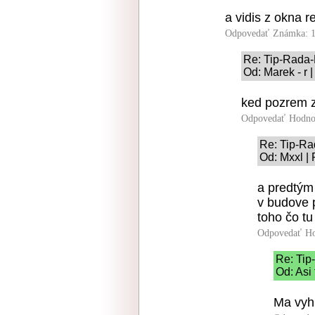
a vidis z okna r
Odpovedať
Známka: 1
Re: Tip-Rada
Od: Marek - r 
ked pozrem z
Odpovedať
Hodno
Re: Tip-R
Od: Mxxl |
a predtým
v budove 
toho čo tu
Odpovedať
Ho
Re: Ti
Od: Asi 
Ma vyhl