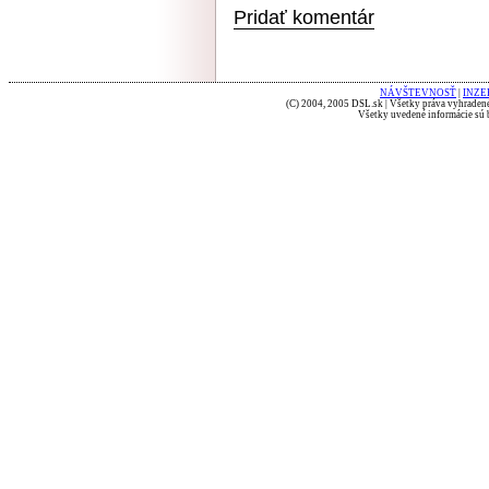
Pridať komentár
NÁVŠTEVNOSŤ
|
INZE
(C) 2004, 2005 DSL.sk | Všetky práva vyhradené
Všetky uvedené informácie sú b