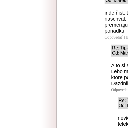
Od: Marek -
inde ňist. 
naschval, 
premeraju,
poriadku
Odpovedať
Ho
Re: Ti
Od: Mar
A to si
Lebo m
ktore p
Dazdnik
Odpoveda
Re:
Od: 
nevi
tele