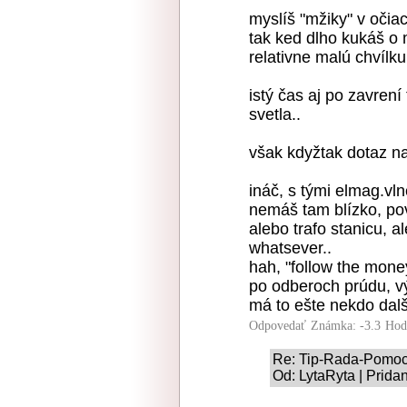
myslíš "mžiky" v očia
tak ked dlho kukáš o m
relativne malú chvílku
istý čas aj po zavrení t
svetla..
však kdyžtak dotaz na
ináč, s tými elmag.vl
nemáš tam blízko, po
alebo trafo stanicu, a
whatsever..
hah, "follow the money,
po odberoch prúdu, v
má to ešte nekdo další
Odpovedať
Známka: -3.3
Hod
Re: Tip-Rada-Pomo
Od: LytaRyta | Prida