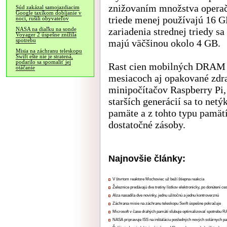
znižovaním množstva operačn
Súd zakázal samojazdiacim
Google taxíkom dobíjanie v
triede menej používajú 16 
noci, rušili obyvateľov
zariadenia strednej triedy sa
NASA na diaľku na sonde
Voyager 2 úspešne znížila
spotrebu
majú väčšinou okolo 4 GB.
Misia na záchranu teleskopu
Swift ešte nie je stratená,
podarilo sa spomaliť jej
Rast cien mobilných DRAM p
otáčanie
mesiacoch aj opakované zdr
minipočítačov Raspberry Pi
starších generácií sa to ne
pamäte a z tohto typu pamät
dostatočné zásoby.
Najnovšie články:
V štvrtom reaktore Mochoviec už beží štiepna reakcia
Železnice predávajú dve tretiny lístkov elektronicky, po donútení ce
Alza nasadila dve novinky, jednu užitočnú a jednu kontroverznú
Záchrana misie na záchranu teleskopu Swift úspešne pokračuje
Microsoft v čase drahých pamätí sľubuje optimalizovať spotrebu
NASA pripravuje ISS na inštaláciu posledných nových solárnych p