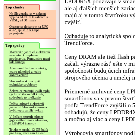
LPDDR5X používajú v smar
Top články
ale aj ďalších menších zaria
majú aj v tomto štvrťroku v
Na Slovensku sa v tichosti
vypína ADSL v lokalitách s
VDSL, už 31. mája
zvýšiť.
Orange sa doťahuje na UPC
a O2, spustí 2.5 Gbps
pripojenie
Odhaduje
to analytická spol
TrendForce.
Top správy
Maďarsko jadrovú elektráreň
Ceny DRAM ale tiež flash p
nakoniec kompletne
neodstavilo, Rumunsko mení
tok Dunaja
začali výrazne rásť ešte v 
Alza nasadila dve novinky,
spoločností budujúcich infra
jednu užitočnú a jednu
kontroverznú
strojového učenia a umelej i
Slovensko.sk má opäť
technické problémy
Priemerné zmluvné ceny L
Železnice znižujú kvôli teplu
rýchlosť iba na 50 km/h,
smartfónov sa v prvom štvrť
spôsobuje to meškanie
podľa TrendForce zvýšili o 
Ďalšia jadrová elektráreň
južne od Slovenska musela
kvôli teplu znížiť výkon
odhadujú, že ceny LPDDR4X 
V Poľsku spustili takmer
a možno aj viac a ceny LPD
gigawatthodinové úložisko,
z LiFePO4 článkov
Telekom pridal 12 GB balík
Výrobcovia smartfónov podľa
pre Easy, chce zaň 12 eur