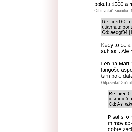
pokutu 1500 a m
Odpovedať
Známka: 4
Re: pred 60 ro
utiahnutá pori
Od: aedgf34 | 
Keby to bola 
súhlasil. Ale
Len na Martin
langoše aspo
tam bolo ďal
Odpovedať
Známk
Re: pred 60
utiahnutá 
Od: Asi tak
Pisal si o
mimovladk
dobre zach