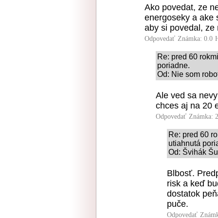
Ako povedat, ze n
energoseky a ake 
aby si povedal, ze
Odpovedať
Známka: 0.0
Re: pred 60 rokmi
poriadne.
Od: Nie som robot
Ale ved sa nevy
chces aj na 20 
Odpovedať
Známka: 2
Re: pred 60 ro
utiahnutá pori
Od: Švihák Šu
Blbosť. Predp
risk a keď b
dostatok peňa
puče.
Odpovedať
Známk