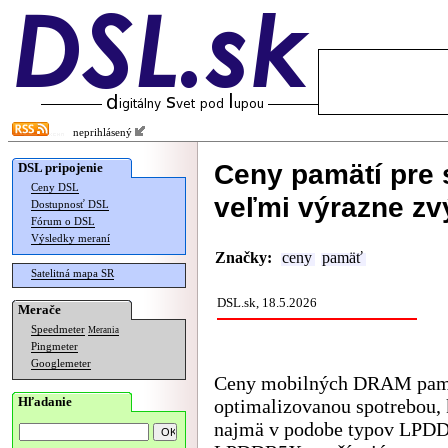
neprihlásený
Ceny pamätí pre 
DSL pripojenie
Ceny DSL
veľmi výrazne zv
Dostupnosť DSL
Fórum o DSL
Výsledky meraní
Značky:
ceny
pamäť
Satelitná mapa SR
DSL.sk, 18.5.2026
Merače
Speedmeter
Merania
Pingmeter
Googlemeter
Ceny mobilných DRAM pamä
Hľadanie
optimalizovanou spotrebou, 
najmä v podobe typov LPD