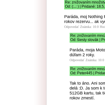
Re: znižovaním množstv
Od: (:..: ) | Pridané: 18
Paráda, moj Nothing
rokov rezervu... ak vy
Odpovedať
Známka: 10.0
Hod
Re: znižovaním množ
Od: šiesty slovák | 
Paráda, moja Moto
dúfam 2 roky.
Odpovedať
Známka: 10.0
Re: znižovaním množ
Od: Peter445 | Prida
Tak to áno. Ani so
delá :D. Ja som k
512GB kartu, tak t
rokov zmestí.