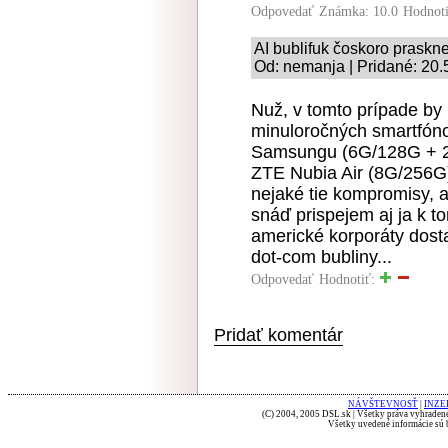
Odpovedať
Známka: 10.0
Hodnot
AI bublifuk čoskoro praskne
Od: nemanja | Pridané: 20.
Nuž, v tomto prípade by 
minuloročných smartfóno
Samsungu (6G/128G + 2
ZTE Nubia Air (8G/256G)
nejaké tie kompromisy, a
snáď prispejem aj ja k 
americké korporáty dost
dot-com bubliny...
Odpovedať
Hodnotiť:
Pridať komentár
NÁVŠTEVNOSŤ
|
INZE
(C) 2004, 2005 DSL.sk | Všetky práva vyhradené
Všetky uvedené informácie sú b