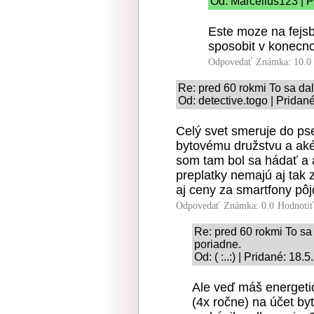
Od: Marcellus123 | P
Este moze na fejsb
sposobit v konecn
Odpovedať
Známka: 10.0
Re: pred 60 rokmi To sa dal
Od: detective.togo | Pridan
Celý svet smeruje do pse
bytovému družstvu a aké
som tam bol sa hádať a a
preplatky nemajú aj tak 
aj ceny za smartfony pôj
Odpovedať
Známka: 0.0
Hodnoti
Re: pred 60 rokmi To sa 
poriadne.
Od: ( :..:) | Pridané: 18
Ale veď máš energetic
(4x ročne) na účet by