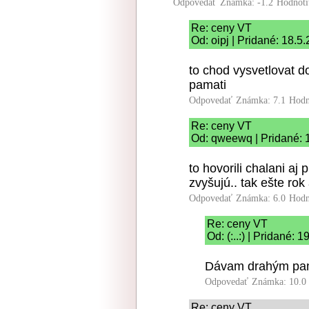
Odpovedať
Známka: -1.2
Hodnoti
Re: ceny VT
Od: oipj | Pridané: 18.5
to chod vysvetlovat 
pamati
Odpovedať
Známka: 7.1
Hodn
Re: ceny VT
Od: qweewq | Pridané: 
to hovorili chalani aj 
zvyšujú.. tak ešte ro
Odpovedať
Známka: 6.0
Hodn
Re: ceny VT
Od: (:..:) | Pridané: 
Dávam drahým pam
Odpovedať
Známka: 10.0
Re: ceny VT