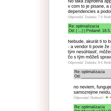
No taka zaprdena appk
v com to je pisane, a
dependencies a podobn
Odpovedať
Známka: 7.6
Hodn
Re: optimalizacia
Od: ( :..:) | Pridané: 18
Nebude, akurát ti to
- a vendor ti povie 
tým nesúhlasiť, môžeš
čo s tým môžeš spravi
Odpovedať
Známka: 8.6
Hodn
Re: optimalizacia
Od: ______________ 
no neviem, funguje
samozrejme neidu,
Odpovedať
Hodnotiť:
Re: optimalizacia