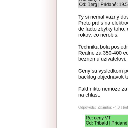
Od: Berg | Pridané: 19.
Ty si nemal vazny do
Preto prdis na elekt
de facto zbytky toho,
rokov, co nerobis.
Technika bola posledn
Realne za 350-400 eu
beznemu uzivatelovi.
Ceny su vysledkom p
backlog objednavok ta
Fakt nikto nemoze za t
na chlast.
Odpovedať
Známka: -4.0
Hod
Re: ceny VT
Od: Tribald | Pridané