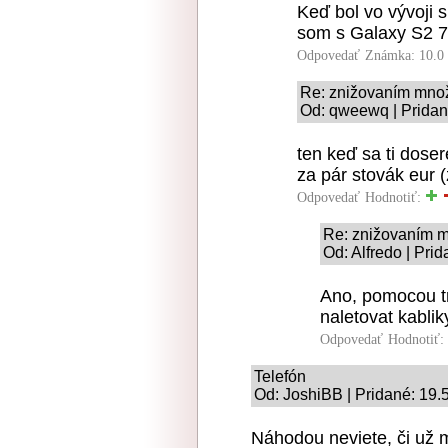
Keď bol vo vývoji 
som s Galaxy S2 7
Odpovedať
Známka: 10.0
Re: znižovaním množ
Od: qweewq | Pridan
ten keď sa ti dose
za pár stovák eur 
Odpovedať
Hodnotiť:
Re: znižovaním m
Od: Alfredo | Pri
Ano, pomocou tr
naletovat kablik
Odpovedať
Hodnotiť:
Telefón
Od: JoshiBB | Pridané: 19.
Náhodou neviete, či už 