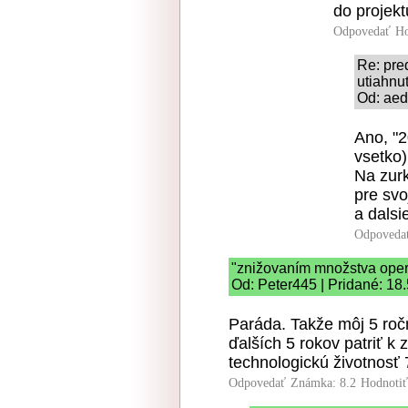
do projekt
Odpovedať
Ho
Re: pre
utiahnu
Od: aed
Ano, "2
vsetko)
Na zurk
pre svo
a dalsi
Odpoveda
"znižovaním množstva ope
Od: Peter445 | Pridané: 18
Paráda. Takže môj 5 r
ďalších 5 rokov patriť k 
technologickú životnosť 
Odpovedať
Známka: 8.2
Hodnoti