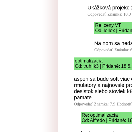
Ukážková projekci
Odpovedať
Známka: 10.0
Re: ceny VT
Od: lollox | Prid
Na nom sa neda
Odpovedať
Známka: 6
optimalizacia
Od: truhlik3 | Pridané: 18.
aspon sa bude soft viac o
rmulatory a najnovsie p
desistok slebo stoviek k
pamate.
Odpovedať
Známka: 7.9
Hodnoti
Re: optimalizacia
Od: Alfredo | Pridané: 1