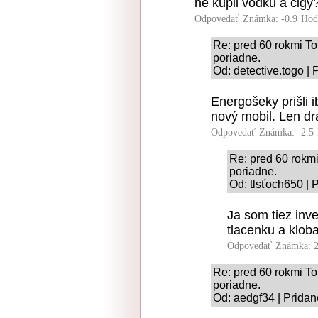
ne kúpil vodku a cigy?
Odpovedať
Známka: -0.9
Hod
Re: pred 60 rokmi To
poriadne.
Od: detective.togo |
Energošeky prišli i
nový mobil. Len dr
Odpovedať
Známka: -2.5
Re: pred 60 rokmi
poriadne.
Od: tlsťoch650 | 
Ja som tiez inv
tlacenku a klob
Odpovedať
Známka: 2
Re: pred 60 rokmi To
poriadne.
Od: aedgf34 | Pridan