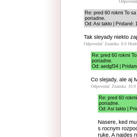
Odpoveda
Re: pred 60 rokmi To sa 
poriadne.
Od: Asi takto | Pridané:
Tak sleyady niekto zap
Odpovedať
Známka: 0.0
Hodn
Re: pred 60 rokmi To
poriadne.
Od: aedgf34 | Pridan
Co slejady, ale aj 
Odpovedať
Známka: 10.0
Re: pred 60 rokmi
poriadne.
Od: Asi takto | P
Nasere, ked mus
s rocnym rozpo
ruke. A najdes 