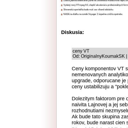
Ďalšia jadrová elektráreň južne od Slovenska musela kvôli teplu zn
Vydaný nový FFmpeg 9.0, zlepšil akceleráciu profesionálnych form
Slovenská sporiteľňa bude mať cez víkend odstávku
NASA na diaľku na sonde Voyager 2 úspešne znížila spotrebu
Diskusia:
ceny VT
Od: OriginalnyKoumakSK | 
Ceny komponentov VT sa
nemenovanych analytikov
upgrade, odporucane je p
ceny ustabilizuju a "pok
Dolezitym faktorom pre od
naivita Lajnovej a jej se
rozhodnutiami nezmyselne 
Ak bude tato skupina z
rokov, bude narast cien 