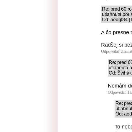
Re: pred 60 ro
utiahnutá pori
Od: aedgf34 | 
A čo presne 
Radšej si bež
Odpovedať
Známk
Re: pred 60
utiahnutá 
Od: Švihák
Nemám det
Odpovedať
Ho
Re: pre
utiahnu
Od: aed
To nebo