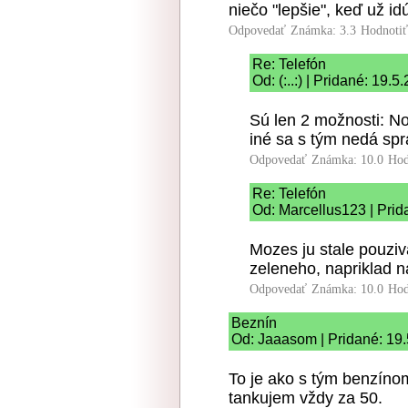
niečo "lepšie", keď už i
Odpovedať
Známka: 3.3
Hodnoti
Re: Telefón
Od: (:..:) | Pridané: 19.
Sú len 2 možnosti: N
iné sa s tým nedá spr
Odpovedať
Známka: 10.0
Hod
Re: Telefón
Od: Marcellus123 | Prid
Mozes ju stale pouziv
zeleneho, napriklad n
Odpovedať
Známka: 10.0
Hod
Beznín
Od: Jaaasom | Pridané: 19
To je ako s tým benzíno
tankujem vždy za 50.