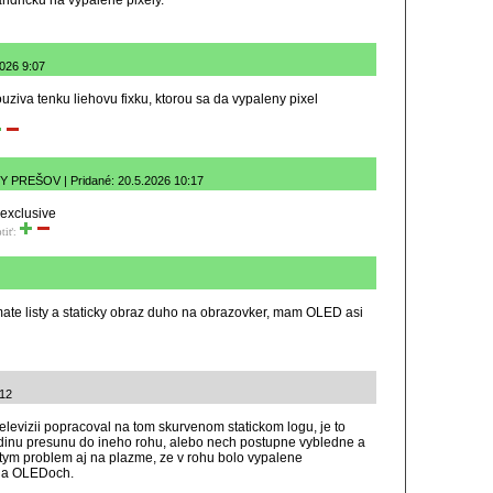
ndricku na vypalene pixely.
2026 9:07
iva tenku liehovu fixku, ktorou sa da vypaleny pixel
PREŠOV | Pridané: 20.5.2026 10:17
 exclusive
tiť:
ate listy a staticky obraz duho na obrazovker, mam OLED asi
:12
televizii popracoval na tom skurvenom statickom logu, je to
dinu presunu do ineho rohu, alebo nech postupne vybledne a
tym problem aj na plazme, ze v rohu bolo vypalene
 na OLEDoch.