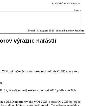
Za poslednú hodinu: 64 meraní
inzercia
Štvrtok, 6. augusta 2026, dnes má meniny
Jozefína
rov výrazne narástli
ž o 78% počítačových monitorov technológie OLED viac ako v
ce.
hšie, za celý minulý rok sa ich oproti 2024 podľa skorších
 viac OLED monitorov ako v Q1 2025, oproti Q4 2025 bol počet
očet dodaných kusov v prvom štvrťroku TrendForce neuvádza.