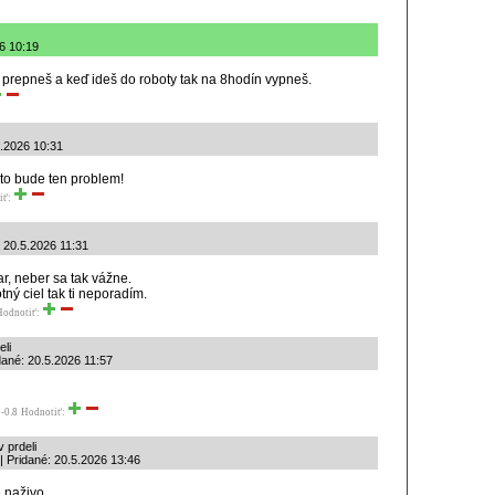
26 10:19
 prepneš a keď ideš do roboty tak na 8hodín vypneš.
5.2026 10:31
to bude ten problem!
iť:
: 20.5.2026 11:31
ar, neber sa tak vážne.
otný ciel tak ti neporadím.
Hodnotiť:
eli
idané: 20.5.2026 11:57
-0.8
Hodnotiť:
v prdeli
| Pridané: 20.5.2026 13:46
 naživo.