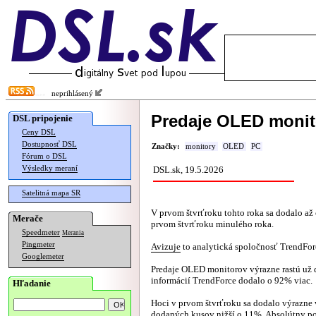
neprihlásený
Predaje OLED monito
DSL pripojenie
Ceny DSL
Dostupnosť DSL
Značky:
monitory
OLED
PC
Fórum o DSL
Výsledky meraní
DSL.sk, 19.5.2026
Satelitná mapa SR
V prvom štvrťroku tohto roka sa dodalo a
Merače
prvom štvrťroku minulého roka.
Speedmeter
Merania
Pingmeter
Avizuje
to analytická spoločnosť TrendFor
Googlemeter
Predaje OLED monitorov výrazne rastú už dl
informácií TrendForce dodalo o 92% viac.
Hľadanie
Hoci v prvom štvrťroku sa dodalo výrazne
dodaných kusov nižší o 11%. Absolútny p