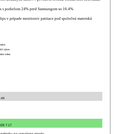
us s podielom 24% pred Samsungom so 16.4%.
ips v prípade monitorov patriace pod spoločnú materskú
anelov
ížiť výkon
átov videa
:44
026 7:17