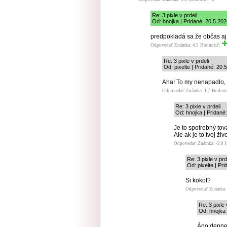
Re: 3 pixle v prdeli
Od: hnojka | Pridané: 20.5.20
predpokladá sa že občas aj
Odpovedať
Známka: 4.5
Hodnotiť:
Re: 3 pixle v prdeli
Od: pixelte | Pridané: 20.
Aha! To my nenapadlo, 
Odpovedať
Známka: 1.7
Hodnot
Re: 3 pixle v prdeli
Od: hnojka | Pridané
Je to spotrebný tov
Ale ak je to tvoj živ
Odpovedať
Známka: -2.0
Re: 3 pixle v prd
Od: pixelte | Pr
Si kokot?
Odpovedať
Známka: 
Re: 3 pixle 
Od: hnojka 
Áno denne