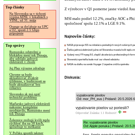
Top články
Z výrobcov v Q1 pomerne jasne viedol As
Na Slovensku sa v tichosti
vypína ADSL v lokalitách s
MSI malo podiel 12.2%, značky AOC a Phil
VDSL, už 31. mája
spoločnosť spolu 12.1% a LGE 9.1%.
Orange sa doťahuje na UPC
a O2, spustí 2.5 Gbps
pripojenie
Najnovšie články:
Top správy
NASA pripravuje ISS na inštaláciu posledných nových solárnych p
Ďalšia jadrová elektráreň južne od Slovenska musela kvôli teplu zn
Rumunsko odstrelmi a
Vydaný nový FFmpeg 9.0, zlepšil akceleráciu profesionálnych form
blokádou mení tok Dunaja,
aby udržalo jadrovú
Slovenská sporiteľňa bude mať cez víkend odstávku
elektráreň v chode
NASA na diaľku na sonde Voyager 2 úspešne znížila spotrebu
Joj Play výrazne zdražuje
Chrome sa bude
Diskusia:
aktualizovať dvakrát
týždenne, v budúcnosti sa
bude aktualizovať bez
reštartov
Slovensko.sk má opäť
vypalovanie pixelov
technické problémy
Od: mor_PH_eus | Pridané: 20.5.2026 6
Maďarsko jadrovú elektráreň
nakoniec kompletne
vypalovanie pixelov uz poriesili?
neodstavilo, Rumunsko mení
Odpovedať
Známka: 1.1
Hodnotiť:
tok Dunaja
Železnice znižujú kvôli teplu
Re: vypalovanie pixelov
rýchlosť iba na 50 km/h,
Od: Apple ponuka | Pridané: 20.5.2
spôsobuje to meškanie
V Poľsku spustili takmer