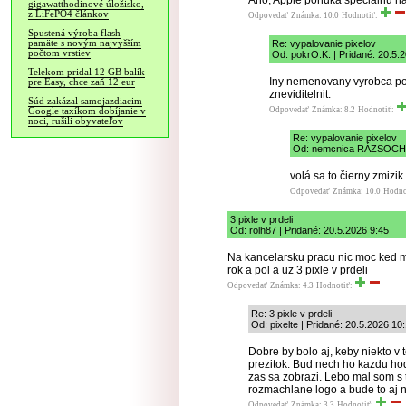
Ano, Apple ponuka specialnu ha
gigawatthodinové úložisko,
z LiFePO4 článkov
Odpovedať
Známka: 10.0
Hodnotiť:
Spustená výroba flash
pamäte s novým najvyšším
Re: vypalovanie pixelov
počtom vrstiev
Od: pokrO.K. | Pridané: 20.5.
Telekom pridal 12 GB balík
Iny nemenovany vyrobca pouz
pre Easy, chce zaň 12 eur
zneviditelnit.
Súd zakázal samojazdiacim
Odpovedať
Známka: 8.2
Hodnotiť:
Google taxíkom dobíjanie v
noci, rušili obyvateľov
Re: vypalovanie pixelov
Od: nemcnica RÁZSOCHY 
volá sa to čierny zmizik
Odpovedať
Známka: 10.0
Hodno
3 pixle v prdeli
Od: rolh87 | Pridané: 20.5.2026 9:45
Na kancelarsku pracu nic moc ked m
rok a pol a uz 3 pixle v prdeli
Odpovedať
Známka: 4.3
Hodnotiť:
Re: 3 pixle v prdeli
Od: pixelte | Pridané: 20.5.2026 10
Dobre by bolo aj, keby niekto v 
prezitok. Bud nech ho kazdu ho
zas sa zobrazi. Lebo mal som s 
rozmachlane logo a bude to aj
Odpovedať
Známka: 3.3
Hodnotiť: