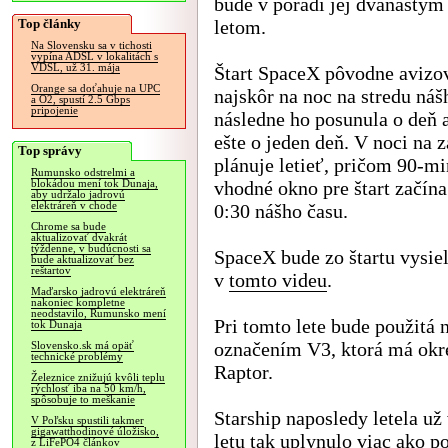
bude v poradí jej dvanástym
Top články
letom.
Na Slovensku sa v tichosti
vypína ADSL v lokalitách s
VDSL, už 31. mája
Štart SpaceX pôvodne avizo
Orange sa doťahuje na UPC
najskôr na noc na stredu náš
a O2, spustí 2.5 Gbps
pripojenie
následne ho posunula o deň 
ešte o jeden deň. V noci na z
Top správy
plánuje letieť, pričom 90-m
Rumunsko odstrelmi a
vhodné okno pre štart začína
blokádou mení tok Dunaja,
aby udržalo jadrovú
elektráreň v chode
0:30 nášho času.
Chrome sa bude
aktualizovať dvakrát
týždenne, v budúcnosti sa
SpaceX bude zo štartu vysie
bude aktualizovať bez
reštartov
v
tomto videu
.
Maďarsko jadrovú elektráreň
nakoniec kompletne
neodstavilo, Rumunsko mení
Pri tomto lete bude použitá n
tok Dunaja
označením V3, ktorá má okr
Slovensko.sk má opäť
technické problémy
Raptor.
Železnice znižujú kvôli teplu
rýchlosť iba na 50 km/h,
spôsobuje to meškanie
Starship naposledy letela už
V Poľsku spustili takmer
gigawatthodinové úložisko,
letu tak uplynulo viac ako po
z LiFePO4 článkov