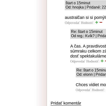
štart o 15minut
Od: hnojka | Pridané: 2
australčan si si pomýl
Odpovedať
Hodnotiť:
Re: štart o 15minut
Od reg.: Kvík? | Pri
A čas. A pravdivosť
súmraku celkom záž
dosť spektakulárne
Odpovedať
Hodnotiť:
Re: štart o 15min
Od: elonn | Prida
Chces vidiet mo
Odpovedať
Hodnotiť:
Pridať komentár