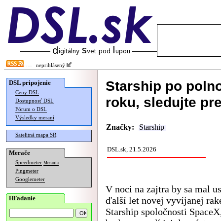
neprihlásený
Starship po polno
DSL pripojenie
Ceny DSL
roku, sledujte pr
Dostupnosť DSL
Fórum o DSL
Výsledky meraní
Značky:
Starship
Satelitná mapa SR
DSL.sk, 21.5.2026
Merače
Speedmeter
Merania
Pingmeter
Googlemeter
V noci na zajtra by sa mal u
Hľadanie
ďalší let novej vyvíjanej rak
Starship spoločnosti SpaceX