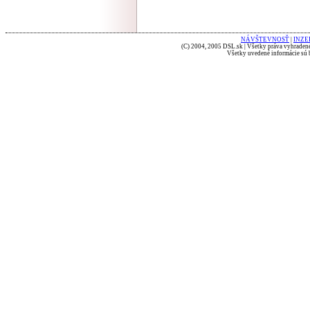
NÁVŠTEVNOSŤ
|
INZE
(C) 2004, 2005 DSL.sk | Všetky práva vyhradené
Všetky uvedené informácie sú b