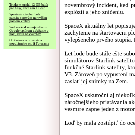
novembrový incident, keď pri
Telekom pridal 12 GB balík
pre Easy, chce zaň 12 eur
explózii a jeho zničeniu.
Spustená výroba flash
pamäte s novým najvyšším
počtom vrstiev
SpaceX aktuálny let popisuj
Súd zakázal samojazdiacim
Google taxíkom dobíjanie v
zachytenie na štartovaciu pl
noci, rušili obyvateľov
vylepšeného prvého stupňa. 
Odštartovala nová séria
populárneho sci-fi Futurama
Let lode bude stále ešte sub
simulátorov Starlink satelit
funkčné Starlink satelity, k
V3. Zároveň po vypustení ma
zaslať jej snímky na Zem.
SpaceX uskutoční aj niekoľk
náročnejšieho pristávania ak
vesmíre zapne jeden z motor
Loď by mala zostúpiť do oce