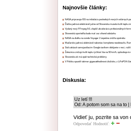
Najnovšie články:
NASA pripravuje ISS na inštaláciu posledných nových solárnych p
Ďalšia jadrová elektráreň južne od Slovenska musela kvôli teplu zn
Vydaný nový FFmpeg 9.0, zlepšil akceleráciu profesionálnych form
Slovenská sporiteľňa bude mať cez víkend odstávku
NASA na diaľku na sonde Voyager 2 úspešne znížila spotrebu
Maďarsko jadrovú elektráreň nakoniec kompletne neodstavilo, Ru
Súd zakázal samojazdiacim Google taxíkom dobíjanie v noci, rušili
Železnice znižujú kvôli teplu rýchlosť iba na 50 km/h, spôsobuje t
Slovensko.sk má opäť technické problémy
V Poľsku spustili takmer gigawatthodinové úložisko, z LiFePO4 čl
Diskusia:
Uz letí !!!
Od: A potom som sa na to |
Vidieť ju, pozrite sa von
Odpovedať
Hodnotiť: