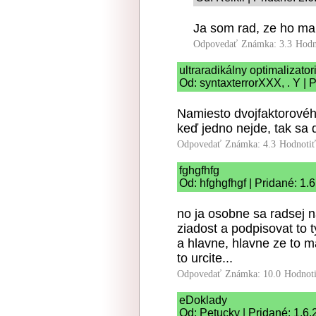
Ja som rad, ze ho m
Odpovedať
Známka: 3.3
Hodn
ultraradikálny optimalizato
Od: syntaxterrorXXX, . Y | 
Namiesto dvojfaktorového
keď jedno nejde, tak sa 
Odpovedať
Známka: 4.3
Hodnoti
fghgfhfg
Od: hfghgfhgf | Pridané: 1.
no ja osobne sa radsej n
ziadost a podpisovat to
a hlavne, hlavne ze to m
to urcite...
Odpovedať
Známka: 10.0
Hodnot
eDoklady
Od: Petucky | Pridané: 1.6