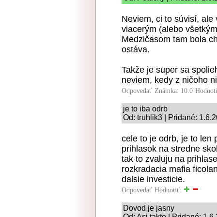
Neviem, ci to súvisí, al
viacerým (alebo všetkým
Medzičasom tam bola chy
ostáva.
Takže je super sa spolie
neviem, kedy z ničoho ni
Odpovedať
Známka: 10.0
Hodnot
je to iba odrb
Od: truhlik3 | Pridané: 1.6.
cele to je odrb, je to len
prihlasok na stredne sko
tak to zvaluju na prihla
rozkradacia mafia ficola
dalsie investicie.
Odpovedať
Hodnotiť:
Dovod je jasny
Od: Asi takto | Pridané: 1.