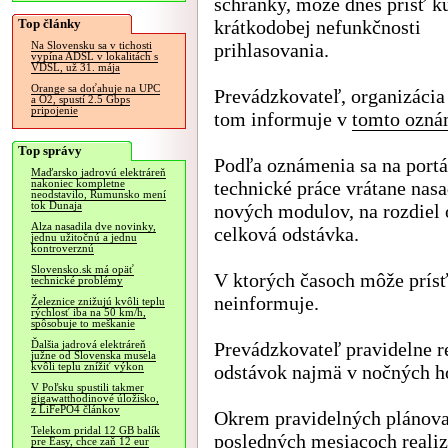
schránky, môže dnes prísť k
Top články
krátkodobej nefunkčnosti
prihlasovania.
Na Slovensku sa v tichosti
vypína ADSL v lokalitách s
VDSL, už 31. mája
Orange sa doťahuje na UPC
Prevádzkovateľ, organizáci
a O2, spustí 2.5 Gbps
pripojenie
tom informuje v
tomto ozná
Top správy
Podľa oznámenia sa na portál
Maďarsko jadrovú elektráreň
technické práce vrátane nas
nakoniec kompletne
neodstavilo, Rumunsko mení
tok Dunaja
nových modulov, na rozdiel 
Alza nasadila dve novinky,
celková odstávka.
jednu užitočnú a jednu
kontroverznú
Slovensko.sk má opäť
V ktorých časoch môže prísť
technické problémy
neinformuje.
Železnice znižujú kvôli teplu
rýchlosť iba na 50 km/h,
spôsobuje to meškanie
Prevádzkovateľ pravidelne r
Ďalšia jadrová elektráreň
južne od Slovenska musela
kvôli teplu znížiť výkon
odstávok najmä v nočných h
V Poľsku spustili takmer
gigawatthodinové úložisko,
z LiFePO4 článkov
Okrem pravidelných plánova
Telekom pridal 12 GB balík
posledných mesiacoch realiz
pre Easy, chce zaň 12 eur