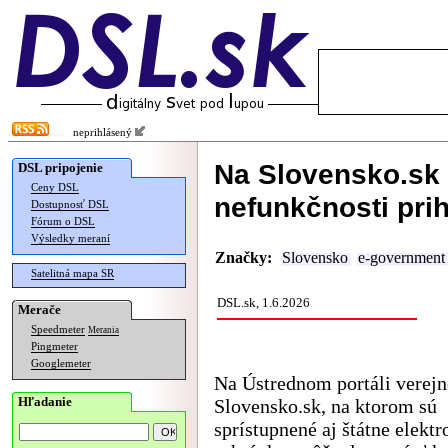
neprihlásený
Na Slovensko.sk 
DSL pripojenie
Ceny DSL
nefunkčnosti pri
Dostupnosť DSL
Fórum o DSL
Výsledky meraní
Značky:
Slovensko
e-government
Satelitná mapa SR
DSL.sk, 1.6.2026
Merače
Speedmeter
Merania
Pingmeter
Googlemeter
Na Ústrednom portáli verejn
Hľadanie
Slovensko.sk, na ktorom sú
sprístupnené aj štátne elektr