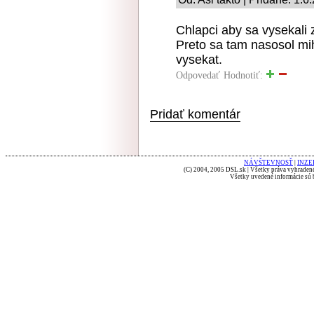
Chlapci aby sa vysekali 
Preto sa tam nasosol mi
vysekat.
Odpovedať
Hodnotiť:
Pridať komentár
NÁVŠTEVNOSŤ
|
INZE
(C) 2004, 2005 DSL.sk | Všetky práva vyhradené
Všetky uvedené informácie sú b