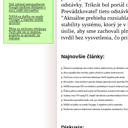
odstávky. Trikrát bol portál 
Súd zakázal samojazdiacim
Google taxíkom dobíjanie v
Prevádzkovateľ tieto odstá
noci, rušili obyvateľov
"Aktuálne prebieha rozsiahl
NASA na diaľku na sonde
Voyager 2 úspešne znížila
spotrebu
stability systému, ktorý je
Misia na záchranu teleskopu
úsilie, aby sme zachovali pl
Swift ešte nie je stratená,
podarilo sa spomaliť jej
tvrdil bez vysvetlenia, čo pr
otáčanie
Najnovšie články:
Železnice predávajú dve tretiny lístkov elektronicky, po donútení ce
Alza nasadila dve novinky, jednu užitočnú a jednu kontroverznú
Záchrana misie na záchranu teleskopu Swift úspešne pokračuje
Microsoft v čase drahých pamätí sľubuje optimalizovať spotrebu
NASA pripravuje ISS na inštaláciu posledných nových solárnych p
Ďalšia jadrová elektráreň južne od Slovenska musela kvôli teplu zn
Vydaný nový FFmpeg 9.0, zlepšil akceleráciu profesionálnych form
Slovenská sporiteľňa bude mať cez víkend odstávku
NASA na diaľku na sonde Voyager 2 úspešne znížila spotrebu
Maďarsko jadrovú elektráreň nakoniec kompletne neodstavilo, Ru
Diskusia: