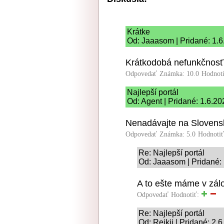
Krátke
Od: Jaaasom | Pridané: 1.6
Krátkodobá nefunkčnosť 
Odpovedať
Známka: 10.0
Hodnot
Najlepší portál
Od: Agent | Pridané: 1.6.2
Nenadávajte na Slovensko
Odpovedať
Známka: 5.0
Hodnoti
Re: Najlepší portál
Od: Jaaasom | Pridané:
A to ešte máme v zálo
Odpovedať
Hodnotiť:
Re: Najlepší portál
Od: Reikii | Pridané: 2.