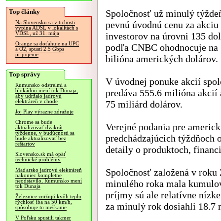
Top články
Spoločnosť už minulý týždeň
pevnú úvodnú cenu za akciu 
Na Slovensku sa v tichosti
vypína ADSL v lokalitách s
VDSL, už 31. mája
investorov na úrovni 135 dol
Orange sa doťahuje na UPC
podľa
CNBC ohodnocuje na 
a O2, spustí 2.5 Gbps
pripojenie
bilióna amerických dolárov.
Top správy
V úvodnej ponuke akcií spo
Rumunsko odstrelmi a
predáva 555.6 milióna akcií 
blokádou mení tok Dunaja,
aby udržalo jadrovú
elektráreň v chode
75 miliárd dolárov.
Joj Play výrazne zdražuje
Chrome sa bude
Verejné podania pre americ
aktualizovať dvakrát
týždenne, v budúcnosti sa
predchádzajúcich týždňoch o
bude aktualizovať bez
reštartov
detaily o produktoch, financ
Slovensko.sk má opäť
technické problémy
Spoločnosť založená v roku 
Maďarsko jadrovú elektráreň
nakoniec kompletne
neodstavilo, Rumunsko mení
minulého roka mala kumulova
tok Dunaja
príjmy sú ale relatívne nízk
Železnice znižujú kvôli teplu
rýchlosť iba na 50 km/h,
za minulý rok dosiahli 18.7 
spôsobuje to meškanie
V Poľsku spustili takmer