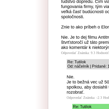
ľudstvo dopredu. Čím vi
fungovania firmy, tým via
veľká časť budúcnosti oc
spoločnosti.
Znie to ako príbeh o El
Nie. Je to dej filmu Anti
štvrťstoročí už táto prem
ako komentár k niektor
Odpovedať
Známka: 9.3
Hodnoti
Re: Tutilok
Od: náčelník | Pridané:
Nie.
Je to bežná vec už 50
spolkou, aby dosiahli 
rozobrať.
Odpovedať
Známka: -2.3
Hod
Re: Tutilok