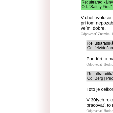
Re: ultraradikálny
Od: "Safety First"
Vrchol evolúcie 
pri tom nepozabí
veľmi dobre.
Odpovedať
Známka: 1
Re: ultraradik
Od: felvidečan
Pandúri to ma
Odpovedať
Hodno
Re: ultraradik
Od: Berg | Pri
Toto je celk
V 30tych rok
pracovať, to 
Odpovedať
Hodno