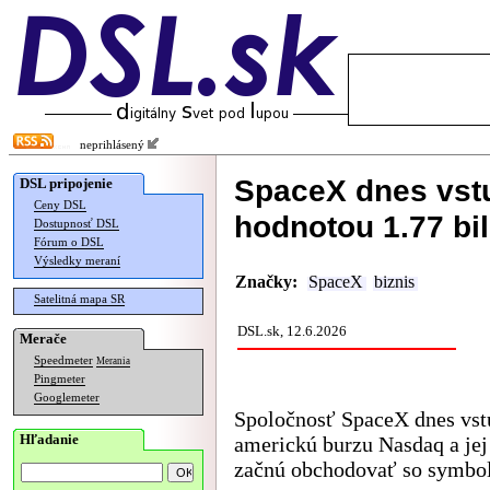
neprihlásený
SpaceX dnes vstu
DSL pripojenie
Ceny DSL
hodnotou 1.77 bi
Dostupnosť DSL
Fórum o DSL
Výsledky meraní
Značky:
SpaceX
biznis
Satelitná mapa SR
DSL.sk, 12.6.2026
Merače
Speedmeter
Merania
Pingmeter
Googlemeter
Spoločnosť SpaceX dnes vst
Hľadanie
americkú burzu Nasdaq a jej
začnú obchodovať so symb