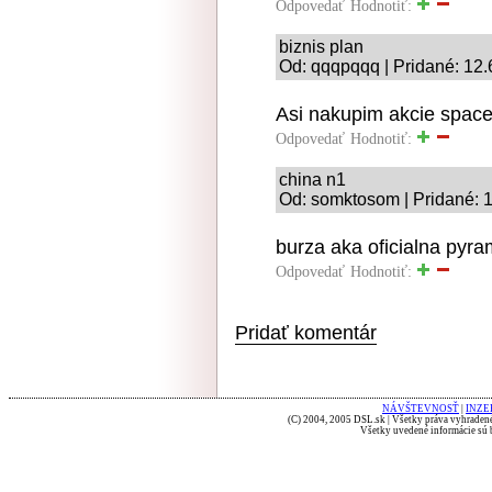
Odpovedať
Hodnotiť:
biznis plan
Od: qqqpqqq | Pridané: 12.
Asi nakupim akcie space
Odpovedať
Hodnotiť:
china n1
Od: somktosom | Pridané: 
burza aka oficialna pyra
Odpovedať
Hodnotiť:
Pridať komentár
NÁVŠTEVNOSŤ
|
INZE
(C) 2004, 2005 DSL.sk | Všetky práva vyhradené
Všetky uvedené informácie sú b