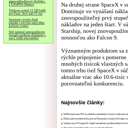
gigawatthodinové úložisko,
Na druhej strane SpaceX v 
z LiFePO4 článkov
Dominuje vo vynášaní nákla
Telekom pridal 12 GB balík
pre Easy, chce zaň 12 eur
znovupoužiteľný prvý stupeň
Spustená výroba flash
pamäte s novým najvyšším
nákladov na jeden štart. V s
počtom vrstiev
Starship, novej znovupoužite
Súd zakázal samojazdiacim
Google taxíkom dobíjanie v
nosnosťou ako Falcon 9.
noci, rušili obyvateľov
Významným produktom sa začí
rýchle pripojenie s pomerne 
mnohých tisícok vlastných s
tomto trhu tiež SpaceX v súč
aktuálne viac ako 10.6-tisíc 
porovnateľnú konkurenciu.
Najnovšie články:
NASA pripravuje ISS na inštaláciu posledných nových solárnych p
Ďalšia jadrová elektráreň južne od Slovenska musela kvôli teplu zn
Vydaný nový FFmpeg 9.0, zlepšil akceleráciu profesionálnych form
Slovenská sporiteľňa bude mať cez víkend odstávku