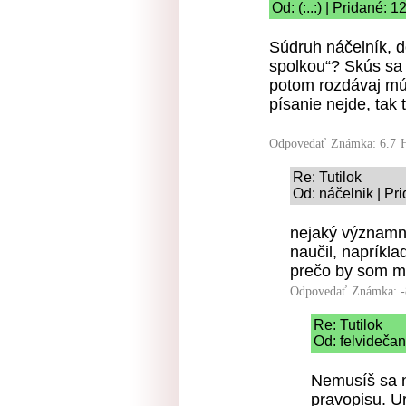
Od: (:..:) | Pridané: 
Súdruh náčelník, d
spolkou“? Skús sa 
potom rozdávaj múd
písanie nejde, tak 
Odpovedať
Známka: 6.7
Re: Tutilok
Od: náčelnik | Pr
nejaký významn
naučil, napríkl
prečo by som ma
Odpovedať
Známka: -
Re: Tutilok
Od: felvidečan
Nemusíš sa ni
pravopisu. Ur