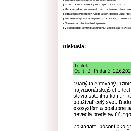
NASA na diaľku na sonde Voyager 2 úspešne znížila spotrebu
Maďarsko jadrovú elektráreň nakoniec kompletne neodstavilo, Ru
Súd zakázal samojazdiacim Google taxíkom dobíjanie v noci, rušili
Železnice znižujú kvôli teplu rýchlosť iba na 50 km/h, spôsobuje t
Slovensko.sk má opäť technické problémy
V Poľsku spustili takmer gigawatthodinové úložisko, z LiFePO4 čl
Diskusia:
Tutilok
Od: (:..:) | Pridané: 12.6.20
Mladý talentovaný inžini
najvizionárskejšieho tec
stavia satelitnú komunik
používať celý svet. Buduj
ekosystém a postupne sa 
nevedia predstaviť fung
Zakladateľ pôsobí ako gé