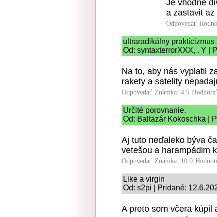
Je vhodne di
a zastavit az
Odpovedať
Hodno
ultraradikálny prakticizmus
Od: syntaxterrorXXX, . Y | 
Na to, aby nás vyplatil z
rakety a satelity nepadaj
Odpovedať
Známka: 4.5
Hodnoti
Určité porovnanie.
Od: Baltazár Kokoschka | P
Aj tuto neďaleko býva ča
vetešou a harampádim kto
Odpovedať
Známka: 10.0
Hodnot
Like a virgin
Od: s2pi | Pridané: 12.6.20
A preto som včera kúpil ak