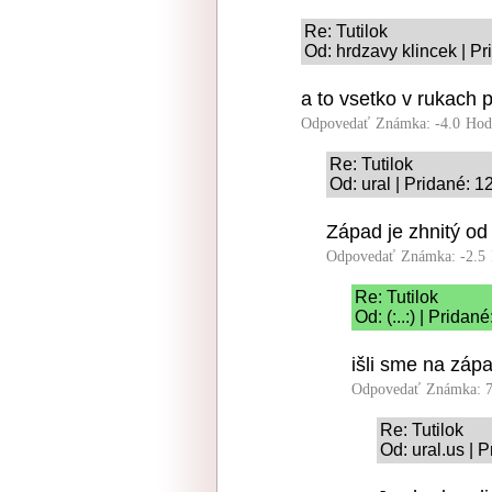
Re: Tutilok
Od: hrdzavy klincek | P
a to vsetko v rukach 
Odpovedať
Známka: -4.0
Hod
Re: Tutilok
Od: ural | Pridané: 1
Západ je zhnitý od
Odpovedať
Známka: -2.5
Re: Tutilok
Od: (:..:) | Prida
išli sme na zápa
Odpovedať
Známka: 7
Re: Tutilok
Od: ural.us | 