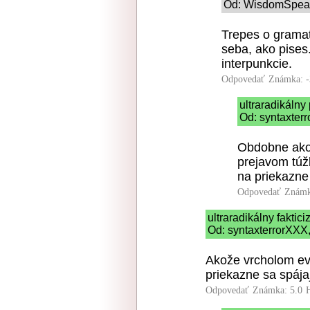
Od: WisdomSpeake
Trepes o gramat
seba, ako pises
interpunkcie.
Odpovedať
Známka: -
ultraradikálny
Od: syntaxterr
Obdobne ako 
prejavom túž
na priekazne
Odpovedať
Známk
ultraradikálny faktic
Od: syntaxterrorXXX,
Akože vrcholom evo
priekazne sa spája
Odpovedať
Známka: 5.0