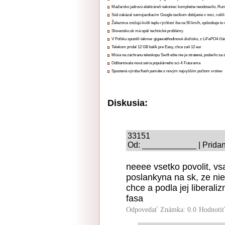
Maďarsko jadrovú elektráreň nakoniec kompletne neodstavilo, Ru
Súd zakázal samojazdiacim Google taxíkom dobíjanie v noci, rušili
Železnice znižujú kvôli teplu rýchlosť iba na 50 km/h, spôsobuje t
Slovensko.sk má opäť technické problémy
V Poľsku spustili takmer gigawatthodinové úložisko, z LiFePO4 čl
Telekom pridal 12 GB balík pre Easy, chce zaň 12 eur
Misia na záchranu teleskopu Swift ešte nie je stratená, podarilo sa 
Odštartovala nová séria populárneho sci-fi Futurama
Spustená výroba flash pamäte s novým najvyšším počtom vrstiev
Diskusia:
33151
Od: ____________ | Pridan
neeee vsetko povolit, vs
poslankyna na sk, ze nie 
chce a podla jej liberal
fasa
Odpovedať
Známka: 0.0
Hodnoti