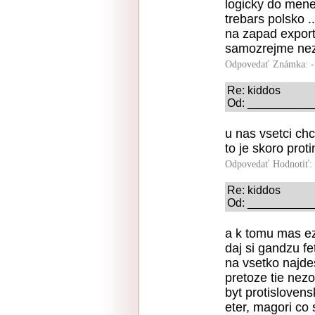
logicky do mene
trebars polsko 
na zapad export
samozrejme ne
Odpovedať
Známka: -
Re: kiddos
Od: ___________ 
u nas vsetci chc
to je skoro prot
Odpovedať
Hodnotiť:
Re: kiddos
Od: ____________
a k tomu mas e
daj si gandzu fe
na vsetko najd
pretoze tie nez
byt protisloven
eter, magori co