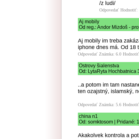
/z ludi/
Odpovedať
Hodnotiť:
Aj mobily
Od reg.: Andor Mizdoš - pro
Aj mobily im treba zakáz
iphone dnes má. Od 18 t
Odpovedať
Známka: 6.0
Hodnoti
Ostrovy šialenstva
Od: LytaRyta Hochbatnica 3
..a potom im tam nastane
ten ozajstný, islamský, 
Odpovedať
Známka: 5.6
Hodnoti
china n1
Od: somktosom | Pridané: 
Akakolvek kontrola a pot