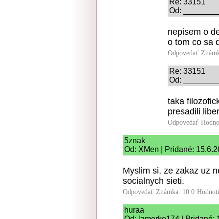
Re: 33151
Od: _________
nepisem o de
o tom co sa 
Odpovedať
Známk
Re: 33151
Od: _________
taka filozofi
presadili lib
Odpovedať
Hodno
5znak
Od: XMen | Pridané: 15.6.
Myslim si, ze zakaz uz 
socialnych sieti.
Odpovedať
Známka: 10.0
Hodnot
huraa
Od: lamerko174 | Pridané: 