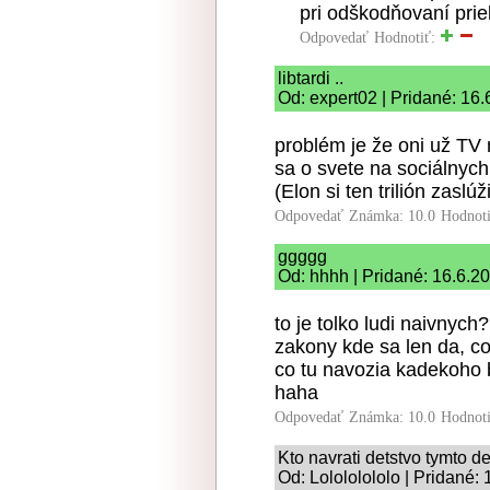
pri odškodňovaní prie
Odpovedať
Hodnotiť:
libtardi ..
Od: expert02 | Pridané: 16
problém je že oni už TV 
sa o svete na sociálnych
(Elon si ten trilión zasl
Odpovedať
Známka: 10.0
Hodnot
ggggg
Od: hhhh | Pridané: 16.6.2
to je tolko ludi naivnych
zakony kde sa len da, co
co tu navozia kadekoho be
haha
Odpovedať
Známka: 10.0
Hodnot
Kto navrati detstvo tymto 
Od: Lolololololo | Pridané: