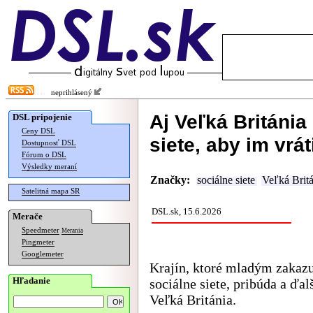
neprihlásený
Aj Veľká Británi
DSL pripojenie
Ceny DSL
siete, aby im vrát
Dostupnosť DSL
Fórum o DSL
Výsledky meraní
Značky:
sociálne siete
Veľká Brit
Satelitná mapa SR
DSL.sk, 15.6.2026
Merače
Speedmeter
Merania
Pingmeter
Googlemeter
Krajín, ktoré mladým zakaz
Hľadanie
sociálne siete, pribúda a ďa
Veľká Británia.