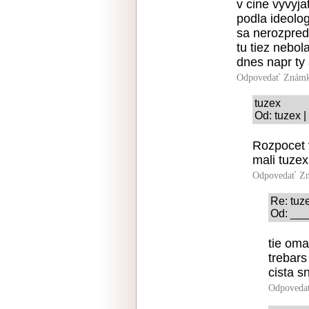
v cine vyvyja
podla ideolog
sa nerozpreda
tu tiez nebola
dnes napr ty
Odpovedať
Známk
tuzex
Od: tuzex |
Rozpocet 
mali tuzex
Odpovedať
Zn
Re: tuz
Od: ___
tie oma
trebars
cista s
Odpoveda