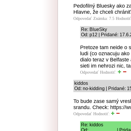
Pedofilný Bluesky ako zak
Hlavne, že chceli chrániť
Odpovedať
Známka: 7.5
Hodnoti
Re: BlueSky
Od: p12 | Pridané: 17.6
Pretoze tam neide o s
ludi (co oznacuju ako 
dialo teraz v Belfaste
sieti im nehrozi nic, 
Odpovedať
Hodnotiť:
kiddos
Od: no-kidding | Pridané: 
To bude zase samý vresko
srandu. Check: https:/
Odpovedať
Hodnotiť:
Re: kiddos
Od: __________ | Prida