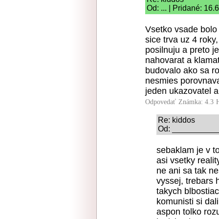
Od: ... | Pridané: 16.
Vsetko vsade bolo
sice trva uz 4 roky
posilnuju a preto 
nahovarat a klama
budovalo ako sa rob
nesmies porovnava
jeden ukazovatel a
Odpovedať
Známka: 4.3
Re: kiddos
Od: ___________ 
sebaklam je v t
asi vsetky reali
ne ani sa tak ne
vyssej, trebars 
takych blbostiach
komunisti si dal
aspon tolko roz