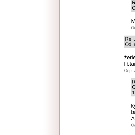
R
O
M
O
Re: 
Od: 
žeri
libta
Odpov
R
O
1
k
b
A
O