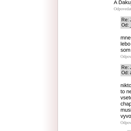
A Ďaku
Odpoveda
Re: 
Od: 
mne 
lebo
som 
Odpov
Re: 
Od: 
nikt
to n
vset
cha
musi
vyvo
Odpov