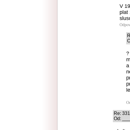
V 19
plat
slus
Odpov
R
O
?
m
a
n
p
p
l
O
Re: 33
Od: ___