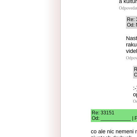
a kultu
Odpoveda
Re: 
Od: 
Nast
raku
vide
Odpov
R
O
:-
o
O
Re: 33151
Od: ___________ | P
co ale nic nemeni 