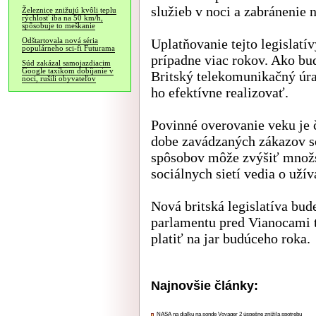
služieb v noci a zabránenie
Železnice znižujú kvôli teplu
rýchlosť iba na 50 km/h,
spôsobuje to meškanie
Uplatňovanie tejto legislat
Odštartovala nová séria
populárneho sci-fi Futurama
prípadne viac rokov. Ako bu
Súd zakázal samojazdiacim
Google taxíkom dobíjanie v
Britský telekomunikačný úra
noci, rušili obyvateľov
ho efektívne realizovať.
Povinné overovanie veku je 
dobe zavádzaných zákazov s
spôsobov môže zvýšiť množst
sociálnych sietí vedia o užív
Nová britská legislatíva bu
parlamentu pred Vianocami t
platiť na jar budúceho roka.
Najnovšie články:
NASA na diaľku na sonde Voyager 2 úspešne znížila spotrebu