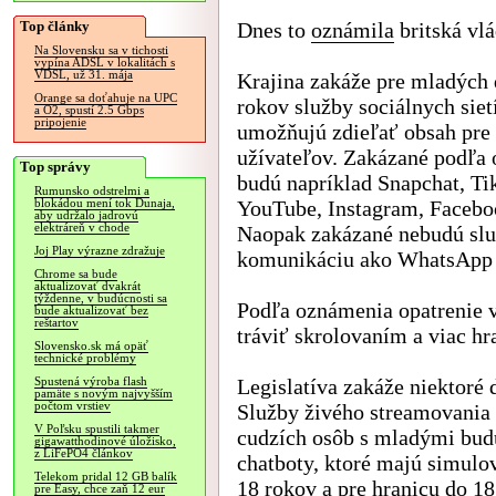
Top články
Dnes to
oznámila
britská vlá
Na Slovensku sa v tichosti
vypína ADSL v lokalitách s
VDSL, už 31. mája
Krajina zakáže pre mladých 
Orange sa doťahuje na UPC
rokov služby sociálnych sietí
a O2, spustí 2.5 Gbps
pripojenie
umožňujú zdieľať obsah pre
užívateľov. Zakázané podľa
Top správy
budú napríklad Snapchat, Ti
Rumunsko odstrelmi a
YouTube, Instagram, Facebo
blokádou mení tok Dunaja,
aby udržalo jadrovú
elektráreň v chode
Naopak zakázané nebudú slu
Joj Play výrazne zdražuje
komunikáciu ako WhatsApp 
Chrome sa bude
aktualizovať dvakrát
týždenne, v budúcnosti sa
Podľa oznámenia opatrenie v
bude aktualizovať bez
reštartov
tráviť skrolovaním a viac hr
Slovensko.sk má opäť
technické problémy
Legislatíva zakáže niektoré ď
Spustená výroba flash
pamäte s novým najvyšším
počtom vrstiev
Služby živého streamovania
V Poľsku spustili takmer
cudzích osôb s mladými bud
gigawatthodinové úložisko,
z LiFePO4 článkov
chatboty, ktoré majú simulo
Telekom pridal 12 GB balík
18 rokov a pre hranicu do 18
pre Easy, chce zaň 12 eur