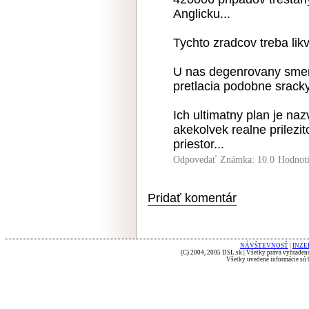
Anglicku...
Tychto zradcov treba lik
U nas degenrovany smero
pretlacia podobne sracky
Ich ultimatny plan je naz
akekolvek realne prilezito
priestor...
Odpovedať
Známka: 10.0
Hodnot
Pridať komentár
NÁVŠTEVNOSŤ
|
INZE
(C) 2004, 2005 DSL.sk | Všetky práva vyhradené
Všetky uvedené informácie sú b