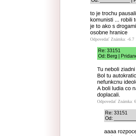
Od: ___________ | P
to je trochu pausali
komunisti ... robili 
je to ako s drogam
osobne hranice
Odpovedať
Známka: -6.7
Re: 33151
Od: Berg | Pridan
Tu neboli ziadn
Bol tu autokrat
nefunkcnu ideol
A boli ludia co 
doplacali.
Odpovedať
Známka: 6
Re: 33151
Od: _________
aaaa rozpoce