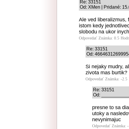
Re: 33151
Od: XMen | Pridané: 15
Ale ved liberalizmus,
istom kedy jednotlivec
slobodu na ukor inych
Odpovedať
Známka: 0.5
Hodn
Re: 33151
Od: 46646312699954 
Si nejaky mudry, a
zivota mas burtik?
Odpovedať
Známka: -2.5
Re: 33151
Od: ___________ 
presne to sa di
utoky a nasledo
nevynimajuc
Odpovedať
Známka: -