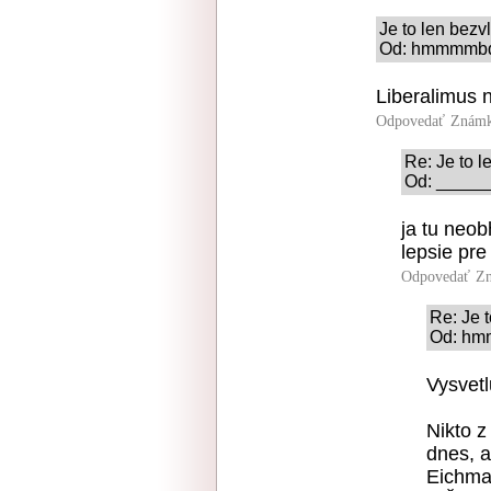
Je to len bezv
Od: hmmmmbd 
Liberalimus n
Odpovedať
Známk
Re: Je to l
Od: ______
ja tu neo
lepsie pre
Odpovedať
Zn
Re: Je 
Od: hmm
Vysvetl
Nikto z
dnes, a
Eichma