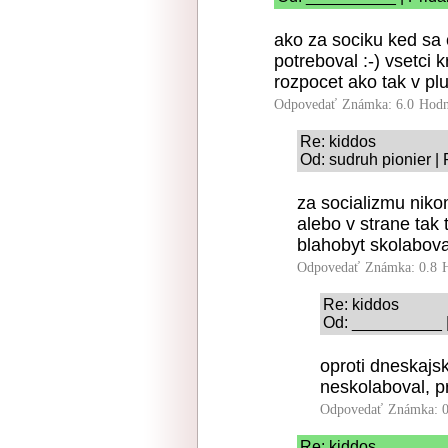
ako za sociku ked sa c
potreboval :-) vsetci 
rozpocet ako tak v plu
Odpovedať
Známka: 6.0
Hodn
Re: kiddos
Od: sudruh pionier |
za socializmu niko
alebo v strane tak
blahobyt skolabov
Odpovedať
Známka: 0.8
Re: kiddos
Od: __________ |
oproti dneskajsk
neskolaboval, p
Odpovedať
Známka: 0
Re: kiddos