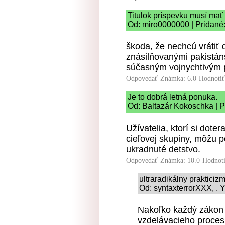
Titulok príspevku musí mať
Od: miro0000000 | Pridané:
škoda, že nechcú vrátiť 
znásilňovanými pakistán
súčasným vojnychtivým
Odpovedať
Známka: 6.0
Hodnoti
Je to dobrá letná ponuka.
Od: Baltazár Kokoschka | P
Užívatelia, ktorí si dote
cieľovej skupiny, môžu p
ukradnuté detstvo.
Odpovedať
Známka: 10.0
Hodnot
ultraradikálny prakticiz
Od: syntaxterrorXXX, . Y
Nakoľko každý zákon 
vzdelávacieho procesu