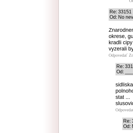
O
Re: 33151
Od: No nev
Znarodnene
okrese, g
kradli cip
vyzerali 
Odpovedať
Zn
Re: 33
Od: ___
sidlisk
polnoho
stat ...
slusovi
Odpoveda
Re: 
Od: 