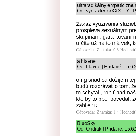
ultraradikálny empaticizmu
Od: syntaxterrorXXX, . Y | 
Zákaz využívania služieb
prospieva sexuálnym pre
skupinám, garantovaním p
určite už na to má vek, 
Odpovedať
Známka: 0.8
Hodnoti
a hlavne
Od: hlavne | Pridané: 15.6
omg snad sa dožijem tej
budú rozprávať o tom, že
to schytali, robiť nad na
kto by to bpol povedal, 
zabije :D
Odpovedať
Známka: 1.4
Hodnoti
BlueSky
Od: Ondiak | Pridané: 15.6