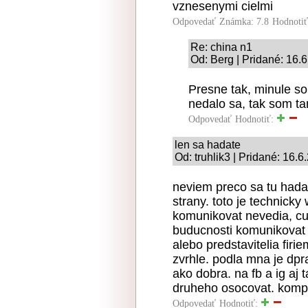
vznesenymi cielmi
Odpovedať
Známka: 7.8
Hodnoti
Re: china n1
Od: Berg | Pridané: 16.
Presne tak, minule so
nedalo sa, tak som ta
Odpovedať
Hodnotiť:
len sa hadate
Od: truhlik3 | Pridané: 16.6
neviem preco sa tu hadat
strany. toto je technicky
komunikovat nevedia, cu
buducnosti komunikovat 
alebo predstavitelia fir
zvrhle. podla mna je dpra
ako dobra. na fb a ig aj 
druheho osocovat. komp
Odpovedať
Hodnotiť: