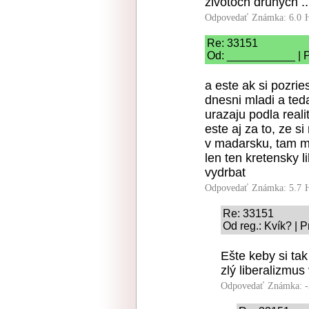
zivotoch druhych ...
Odpovedať
Známka: 6.0
Re: 33151
Od: ___________ | P
a este ak si pozri
dnesni mladi a teda
urazaju podla reali
este aj za to, ze s
v madarsku, tam mla
len ten kretensky 
vydrbat
Odpovedať
Známka: 5.7
Re: 33151
Od reg.: Kvík? | 
Ešte keby si ta
zlý liberalizmus
Odpovedať
Známka: -