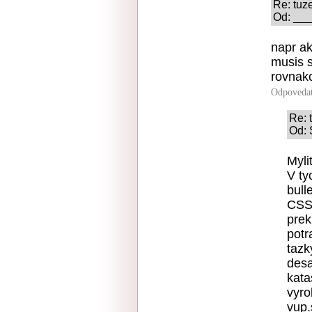
Re: tuz
Od: ___
napr ak
musis s
rovnak
Odpoveda
Re: 
Od: 
Myli
V ty
bull
CSSR
prek
potr
tazk
desa
kata
vyro
vup.