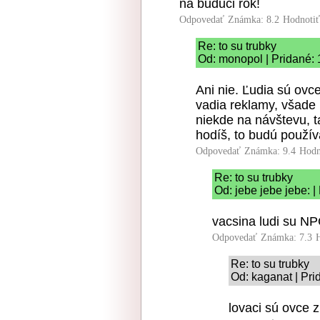
na buduci rok!
Odpovedať
Známka: 8.2
Hodnoti
Re: to su trubky
Od: monopol | Pridané: 
Ani nie. Ľudia sú ov
vadia reklamy, všade
niekde na návštevu, 
hodíš, to budú použív
Odpovedať
Známka: 9.4
Hodn
Re: to su trubky
Od: jebe jebe jebe: 
vacsina ludi su NP
Odpovedať
Známka: 7.3
Re: to su trubky
Od: kaganat | Pri
lovaci sú ovce z