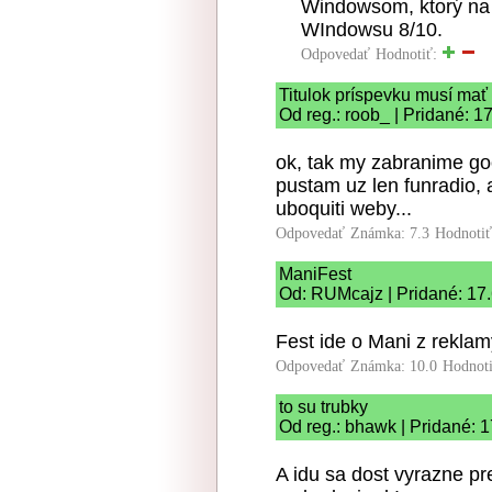
Windowsom, ktorý na 
WIndowsu 8/10.
Odpovedať
Hodnotiť:
Titulok príspevku musí mať
Od reg.: roob_ | Pridané: 1
ok, tak my zabranime go
pustam uz len funradio, 
uboquiti weby...
Odpovedať
Známka: 7.3
Hodnoti
ManiFest
Od: RUMcajz | Pridané: 17
Fest ide o Mani z reklam
Odpovedať
Známka: 10.0
Hodnot
to su trubky
Od reg.: bhawk | Pridané: 
A idu sa dost vyrazne pr