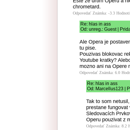
Este ze drtim Operu a ni
chrometard.
Odpovedať
Známka: -3.3
Hodnoti
Re: hlas in ass
Od: unreg.: Guest | Pri
Ale Opera je postave
tu pise.
Pouzivas blokovac re
Youtube kratky? Alebo
mozno ani na Opere 
Odpovedať
Známka: 6.0
Hodn
Re: hlas in ass
Od: Marcellus123 | P
Tak to som netusil
prestane fungovat
Sledovacích Prvko
Operu pouzivat z m
Odpovedať
Známka: 8.2