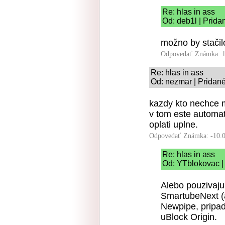
Re: hlas in ass
Od: deb1l | Prida
možno by stačil
Odpovedať
Známka: 1
Re: hlas in ass
Od: nezmar | Pridané
kazdy kto nechce m
v tom este automati
oplati uplne.
Odpovedať
Známka: -10.
Re: hlas in ass
Od: YTblokovac |
Alebo pouzivaju
SmartubeNext (a
Newpipe, pripad
uBlock Origin.