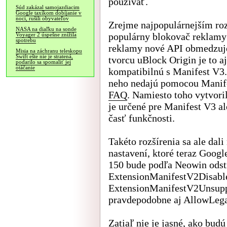
používať.
Súd zakázal samojazdiacim
Google taxíkom dobíjanie v
noci, rušili obyvateľov
Zrejme najpopulárnejším roz
NASA na diaľku na sonde
populárny blokovač reklamy
Voyager 2 úspešne znížila
spotrebu
reklamy nové API obmedzuje 
Misia na záchranu teleskopu
Swift ešte nie je stratená,
tvorcu uBlock Origin je to 
podarilo sa spomaliť jej
otáčanie
kompatibilnú s Manifest V3. 
neho nedajú pomocou Manife
FAQ
. Namiesto toho vytvoril
je určené pre Manifest V3 a
časť funkčnosti.
Takéto rozšírenia sa ale dal
nastavení, ktoré teraz Googl
150 bude podľa Neowin odst
ExtensionManifestV2Disable
ExtensionManifestV2Unsuppo
pravdepodobne aj AllowLeg
Zatiaľ nie je jasné, ako bud