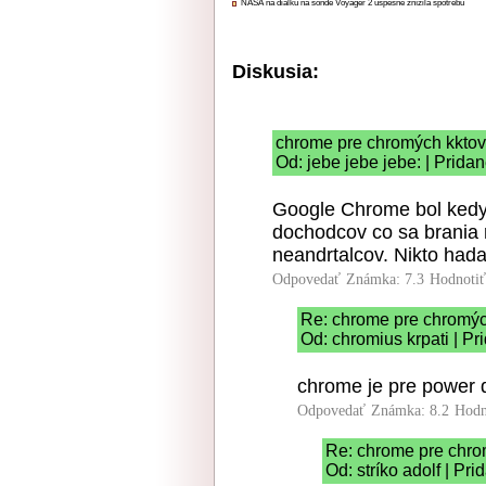
NASA na diaľku na sonde Voyager 2 úspešne znížila spotrebu
Diskusia:
chrome pre chromých kktov
Od: jebe jebe jebe: | Prida
Google Chrome bol kedys
dochodcov co sa brania 
neandrtalcov. Nikto had
Odpovedať
Známka: 7.3
Hodnoti
Re: chrome pre chromýc
Od: chromius krpati | P
chrome je pre power
Odpovedať
Známka: 8.2
Hodn
Re: chrome pre chro
Od: stríko adolf | Pr