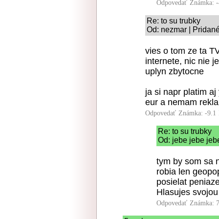
Odpovedať
Známka: -
Re: to su trubky
Od: nezmar | Pridané
vies o tom ze ta TV
internete, nic nie 
uplyn zbytocne
ja si napr platim 
eur a nemam rekla
Odpovedať
Známka: -9.1
Re: to su trubky
Od: jebe jebe jeb
tym by som sa n
robia len geopo
posielat peniaz
Hlasujes svojo
Odpovedať
Známka: 7