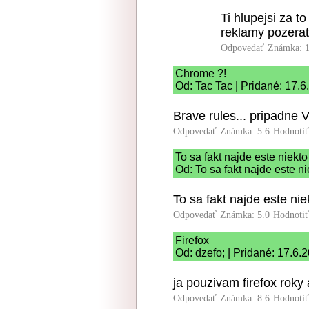
Ti hlupejsi za to
reklamy pozerat.
Odpovedať
Známka: 1
Chrome ?!
Od: Tac Tac | Pridané: 17.
Brave rules... pripadne V
Odpovedať
Známka: 5.6
Hodnoti
To sa fakt najde este niekto
Od: To sa fakt najde este n
To sa fakt najde este ni
Odpovedať
Známka: 5.0
Hodnoti
Firefox
Od: dzefo; | Pridané: 17.6.
ja pouzivam firefox roky
Odpovedať
Známka: 8.6
Hodnoti