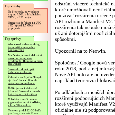
odstráni viaceré technické n
Top články
ktoré umožňovali neoficiáln
Na Slovensku sa v tichosti
používať rozšírenia určené p
vypína ADSL v lokalitách s
VDSL, už 31. mája
API rozhrania Manifest V2. 
Orange sa doťahuje na UPC
a O2, spustí 2.5 Gbps
rozšírenia tak nebude možné
pripojenie
už ani doterajšími neoficiál
spôsobmi.
Top správy
Alza nasadila dve novinky,
jednu užitočnú a jednu
Upozornil
na to Neowin.
kontroverznú
Maďarsko jadrovú elektráreň
nakoniec kompletne
neodstavilo, Rumunsko mení
Spoločnosť Google novú verz
tok Dunaja
roku 2018, podľa nej má zvý
Slovensko.sk má opäť
technické problémy
Nové API bolo ale od uvedeni
Železnice znižujú kvôli teplu
napríklad tvorcovia blokova
rýchlosť iba na 50 km/h,
spôsobuje to meškanie
Ďalšia jadrová elektráreň
Po odkladoch a menších úpr
južne od Slovenska musela
kvôli teplu znížiť výkon
rozšírení podporujúcich Mani
V Poľsku spustili takmer
gigawatthodinové úložisko,
ktoré využívajú Manifest V2 
z LiFePO4 článkov
oficiálne nie sú podporovan
Telekom pridal 12 GB balík
pre Easy, chce zaň 12 eur