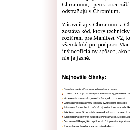
Chromium, open source zákl
odstraňujú v Chromium.
Zároveň aj v Chromium a Ch
zostáva kód, ktorý technick
rozšírení pre Manifest V2, k
všetok kód pre podporu Mani
iný neoficiálny spôsob, ako 
nie je jasné.
Najnovšie články:
V štvrtom reaktore Mochoviec už beží štiepna reakcia
Železnice predávajú dve tretiny lístkov elektronicky, po donútení ce
Alza nasadila dve novinky, jednu užitočnú a jednu kontroverznú
Záchrana misie na záchranu teleskopu Swift úspešne pokračuje
Microsoft v čase drahých pamätí sľubuje optimalizovať spotrebu
NASA pripravuje ISS na inštaláciu posledných nových solárnych p
Ďalšia jadrová elektráreň južne od Slovenska musela kvôli teplu zn
Vydaný nový FFmpeg 9.0, zlepšil akceleráciu profesionálnych form
Slovenská sporiteľňa bude mať cez víkend odstávku