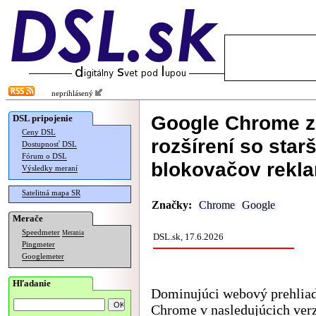
neprihlásený
Google Chrome z
DSL pripojenie
Ceny DSL
rozšírení so star
Dostupnosť DSL
Fórum o DSL
blokovačov rekl
Výsledky meraní
Satelitná mapa SR
Značky:
Chrome
Google
Merače
Speedmeter
Merania
DSL.sk, 17.6.2026
Pingmeter
Googlemeter
Hľadanie
Dominujúci webový prehlia
Chrome v nasledujúcich ver