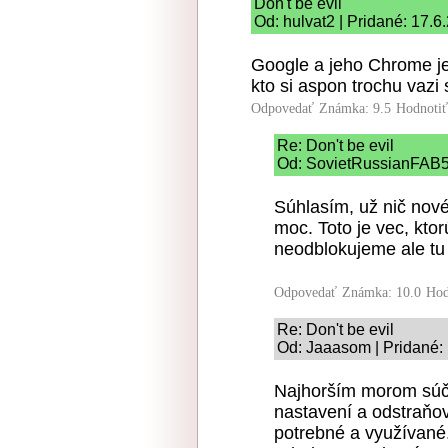
Don't be evil
Od: hulvat2 | Pridané: 17.6
Google a jeho Chrome je
kto si aspon trochu vazi
Odpovedať
Známka: 9.5
Hodnoti
Re: Don't be evil
Od: SovietRussianFAB5
Súhlasím, už nič nové
moc. Toto je vec, kt
neodblokujeme ale t
Odpovedať
Známka: 10.0
Hod
Re: Don't be evil
Od: Jaaasom | Pridané:
Najhorším morom súča
nastavení a odstraňov
potrebné a využívané