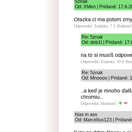
5znak
Od: XMen | Pridané: 17.6.2
Otazka ci ma potom zmys
Odpovedať
Známka: 7.5
Hodnoti
Re: 5znak
Od: deb1l | Pridané: 17
na to si musíš odpov
Odpovedať
Známka: 10.0
Hod
Re: 5znak
Od: Mnoooo | Pridané: 
..a keď je mnoho ďal
chromiu..
Odpovedať
Hodnotiť:
hlas in ass
Od: Marcellus123 | Pridané