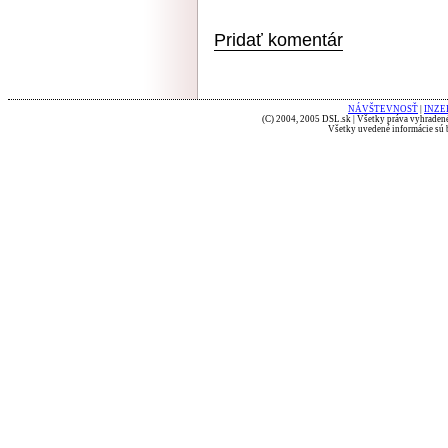
Pridať komentár
NÁVŠTEVNOSŤ
|
INZE
(C) 2004, 2005 DSL.sk | Všetky práva vyhradené
Všetky uvedené informácie sú b