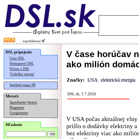
neprihlásený
V čase horúčav n
DSL pripojenie
Ceny DSL
ako milión domác
Dostupnosť DSL
Fórum o DSL
Výsledky meraní
Značky:
USA
elektrická energia
Satelitná mapa SR
DSL.sk, 5.7.2026
Merače
Speedmeter
Merania
Pingmeter
Googlemeter
V USA počas aktuálnej vlny
Hľadanie
prišlo o dodávky elektriny a 
bez elektriny viac ako milió