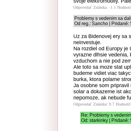
svoje elektromobily. Pal
Odpovedať
Známka: -1.1
Hodnoti
Problemy s vedenim sa dali 
Od reg.: Sancho | Pridané:
Uz za Bidenovej ery sa s
neinvestuje.
Na rozdiel od Europy je
vyrazne dlhsie vedenia, 
vzduchom a nie pod ze
Ale toto sa moze stat up
budeme vidiet viac takyc
burka, ktora polame stro
Ja osobne som pripravil
solar a dokazeme ist ako 
nepomoze, ak nebude fung
Odpovedať
Známka: 0.7
Hodnoti
Re: Problemy s vedenim 
Od: starkinky | Pridané: