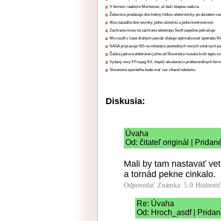
V štvrtom reaktore Mochoviec už beží štiepna reakcia
Železnice predávajú dve tretiny lístkov elektronicky, po donútení ce
Alza nasadila dve novinky, jednu užitočnú a jednu kontroverznú
Záchrana misie na záchranu teleskopu Swift úspešne pokračuje
Microsoft v čase drahých pamätí sľubuje optimalizovať spotrebu
NASA pripravuje ISS na inštaláciu posledných nových solárnych p
Ďalšia jadrová elektráreň južne od Slovenska musela kvôli teplu zn
Vydaný nový FFmpeg 9.0, zlepšil akceleráciu profesionálnych form
Slovenská sporiteľňa bude mať cez víkend odstávku
Diskusia:
Úvaha
Od: čitateľ originál | Prida
Mali by tam nastavať vet
a tornád pekne cinkalo.
Odpovedať
Známka: 5.0
Hodnoti
Re: Úvaha
Od: Hroch_asdf | Pridan