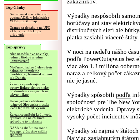
zákazníkov.
Top články
Výpadky nespôsobili samot
Na Slovensku sa v tichosti
vypína ADSL v lokalitách s
VDSL, už 31. mája
horúčavy ani stav elektrický
Orange sa doťahuje na UPC
distribučných sietí ale búrky
a O2, spustí 2.5 Gbps
pripojenie
piatka zasiahli viaceré štáty.
Top správy
V noci na nedeľu nášho času
Alza nasadila dve novinky,
podľa PowerOutage.us bez e
jednu užitočnú a jednu
kontroverznú
viac ako 1.3 milióna odbera
Maďarsko jadrovú elektráreň
nakoniec kompletne
naraz a celkový počet zákazn
neodstavilo, Rumunsko mení
tok Dunaja
nie je jasné.
Železnice predávajú dve
tretiny lístkov elektronicky,
po donútení cestujúcich na
Výpadky spôsobili
podľa
inf
takýto nákup
spoločností pre The New Yo
Ďalšia jadrová elektráreň
južne od Slovenska musela
elektrické vedenia. Opravy 
kvôli teplu znížiť výkon
Železnice znižujú kvôli teplu
vysoký počet incidentov môž
rýchlosť iba na 50 km/h,
spôsobuje to meškanie
NASA na diaľku na sonde
Výpadky sú najmä v štátoch
Voyager 2 úspešne znížila
spotrebu
Najviac zasiahnutým štátom 