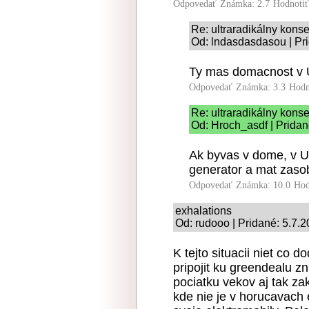
Odpovedať
Známka: 2.7
Hodnoti
Re: ultraradikálny kon
Od: lndasdasdasou | Pr
Ty mas domacnost v
Odpovedať
Známka: 3.3
Hodn
Re: ultraradikálny kon
Od: Hroch_asdf | Pridan
Ak byvas v dome, v US
generator a mat zasob
Odpovedať
Známka: 10.0
Hod
exhalations
Od: rudooo | Pridané: 5.7.
K tejto situacii niet co 
pripojit ku greendealu zn
pociatku vekov aj tak za
kde nie je v horucavach e