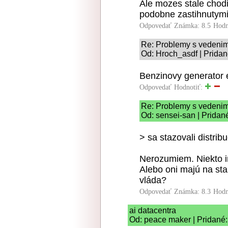
Ale mozes stale chodit
podobne zastihnutymi
Odpovedať
Známka: 8.5
Hodn
Re: Problemy s vedenim 
Od: Hroch_asdf | Pridan
Benzinovy generator e
Odpovedať
Hodnotiť:
Re: Problemy s vedenim 
Od: sensei-san | Pridan
> sa stazovali distrib
Nerozumiem. Niekto i
Alebo oni majú na sta
vláda?
Odpovedať
Známka: 8.3
Hodn
ai datacentra
Od: peace maker | Pridané: