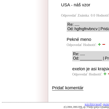
USA - náš vzor
Odpovedať
Známka: 0.0
Hodnoti
Re: .....
Od: hgfngfnvbncv | Prid
Pekné meno
Odpovedať
Hodnotiť:
Re: .....
Od: __________ | Pr
exelon je asi krajsi
Odpovedať
Hodnotiť:
Pridať komentár
NÁVŠTEVNOSŤ
|
INZE
(C) 2004, 2005 DSL.sk | Všetky práva vyhradené