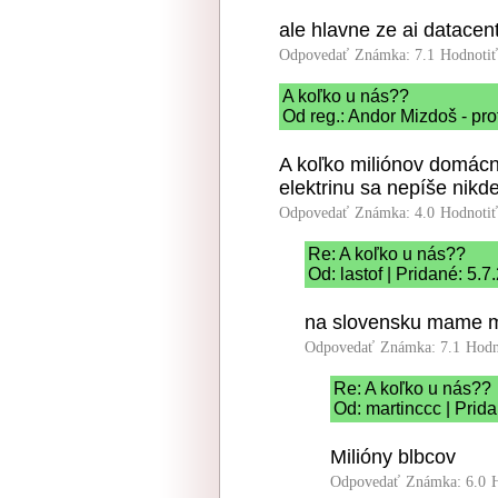
ale hlavne ze ai datacen
Odpovedať
Známka: 7.1
Hodnoti
A koľko u nás??
Od reg.: Andor Mizdoš - pro
A koľko miliónov domácn
elektrinu sa nepíše nikde
Odpovedať
Známka: 4.0
Hodnoti
Re: A koľko u nás??
Od: lastof | Pridané: 5.
na slovensku mame m
Odpovedať
Známka: 7.1
Hodn
Re: A koľko u nás??
Od: martinccc | Prid
Milióny blbcov
Odpovedať
Známka: 6.0