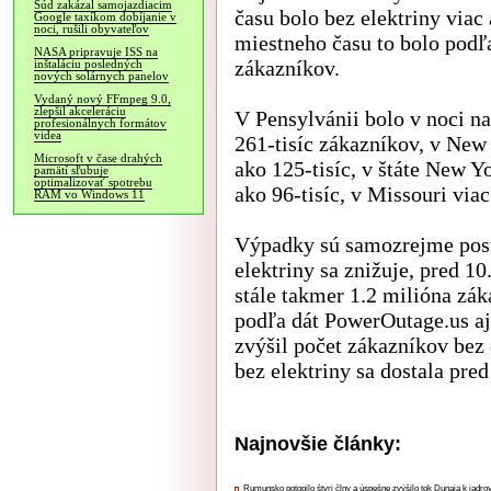
Súd zakázal samojazdiacim
času bolo bez elektriny viac
Google taxíkom dobíjanie v
noci, rušili obyvateľov
miestneho času to bolo podľ
NASA pripravuje ISS na
zákazníkov.
inštaláciu posledných
nových solárnych panelov
Vydaný nový FFmpeg 9.0,
zlepšil akceleráciu
V Pensylvánii bolo v noci na
profesionálnych formátov
videa
261-tisíc zákazníkov, v New 
Microsoft v čase drahých
ako 125-tisíc, v štáte New Y
pamätí sľubuje
optimalizovať spotrebu
ako 96-tisíc, v Missouri viac
RAM vo Windows 11
Výpadky sú samozrejme post
elektriny sa znižuje, pred 10
stále takmer 1.2 milióna zá
podľa dát PowerOutage.us a
zvýšil počet zákazníkov bez 
bez elektriny sa dostala pred 
Najnovšie články:
Rumunsko potopilo štyri člny a úspešne zvýšilo tok Dunaja k jadrov