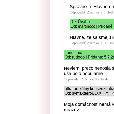
Spravne :). Hlavne ne
Odpovedať
Známka: 7.8
Hodn
Re: Úvaha
Od: martinccc | Pridané
Hlavne, že sa smejú E
Odpovedať
Známka: 10.0
Hod
i áno i nie
Od: rudooo | Pridané: 5.7.
Neviem, preco nenosia si
usa bolo popularne
Odpovedať
Známka: 8.7
Hodnoti
ultraradikálny konsenzual
Od: syntaxterrorXXX, . Y | 
Moja domácnosť nemá v 
mrazov.