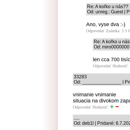
Re: A koľko u nás??
Od: unreg.: Guest | 
Ano, vyse dva :-)
Odpovedať
Známka: 3.3
Re: A koľko u ná
Od: miro0000000 
len cca 700 tisí
Odpovedať
Hodnotiť:
33283
Od: _______________ | Pri
vnimanie vnimanie
situacia na divokom zap
Odpovedať
Hodnotiť:
.....
Od: deb1l | Pridané: 6.7.20