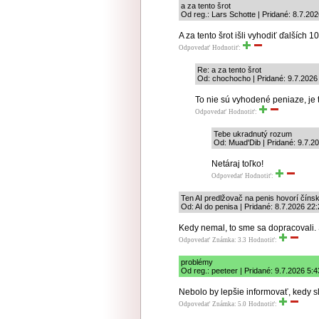
a za tento šrot
Od reg.: Lars Schotte | Pridané: 8.7.20
A za tento šrot išli vyhodiť ďalších 
Odpovedať
Hodnotiť:
Re: a za tento šrot
Od: chochocho | Pridané: 9.7.2026
To nie sú vyhodené peniaze, je
Odpovedať
Hodnotiť:
Tebe ukradnutý rozum
Od: Muad'Dib | Pridané: 9.7.2
Netáraj toľko!
Odpovedať
Hodnotiť:
Ten AI predlžovač na penis hovorí číns
Od: AI do penisa | Pridané: 8.7.2026 22
Kedy nemal, to sme sa dopracovali. 
Odpovedať
Známka: 3.3
Hodnotiť:
problémy
Od reg.: peeteer | Pridané: 9.7.2026 5:4
Nebolo by lepšie informovať, kedy
Odpovedať
Známka: 5.0
Hodnotiť: