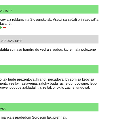
026 15:32
dcovia z reklamy na Slovensko.sk. Všetci sa začali prihlasovať a
stavané.
 8.7.2026 14:56
eslahla spinavu handru do vedra s vodou, ktore mala polozene
 to tak bude prezentovat hranol. necudoval by som sa keby sa
kumenty, vsetky nastavenia, zalohy budu rucne obnovovane, lebo
ierovej podobe zakladal ... cize tak o rok to zacne fungovat,
8:55
va manka s pradedom Sorošom fakt prehnali.