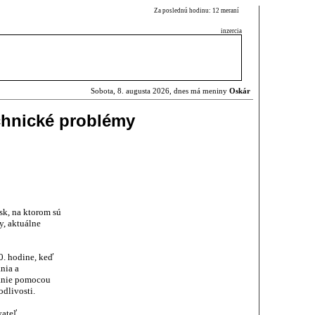
Za poslednú hodinu: 12 meraní
inzercia
Sobota, 8. augusta 2026, dnes má meniny
Oskár
chnické problémy
sk, na ktorom sú
y, aktuálne
0. hodine, keď
nia a
vanie pomocou
dlivosti.
vateľ