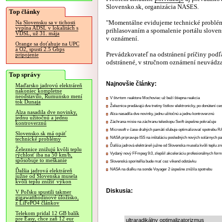
Slovensko.sk, organizácia NASES.
Top články
"Momentálne evidujeme technické problé
Na Slovensku sa v tichosti
vypína ADSL v lokalitách s
prihlasovaním a spomalenie portálu sloven
VDSL, už 31. mája
v oznámení.
Orange sa doťahuje na UPC
a O2, spustí 2.5 Gbps
Prevádzkovateľ na odstránení príčiny podľ
pripojenie
odstránené, v stručnom oznámení neuvádza
Top správy
Najnovšie články:
Maďarsko jadrovú elektráreň
nakoniec kompletne
neodstavilo, Rumunsko mení
V štvrtom reaktore Mochoviec už beží štiepna reakcia
tok Dunaja
Železnice predávajú dve tretiny lístkov elektronicky, po donútení ce
Alza nasadila dve novinky,
Alza nasadila dve novinky, jednu užitočnú a jednu kontroverznú
jednu užitočnú a jednu
Záchrana misie na záchranu teleskopu Swift úspešne pokračuje
kontroverznú
Microsoft v čase drahých pamätí sľubuje optimalizovať spotrebu
Slovensko.sk má opäť
NASA pripravuje ISS na inštaláciu posledných nových solárnych p
technické problémy
Ďalšia jadrová elektráreň južne od Slovenska musela kvôli teplu zn
Železnice znižujú kvôli teplu
Vydaný nový FFmpeg 9.0, zlepšil akceleráciu profesionálnych form
rýchlosť iba na 50 km/h,
spôsobuje to meškanie
Slovenská sporiteľňa bude mať cez víkend odstávku
NASA na diaľku na sonde Voyager 2 úspešne znížila spotrebu
Ďalšia jadrová elektráreň
južne od Slovenska musela
kvôli teplu znížiť výkon
Diskusia:
V Poľsku spustili takmer
gigawatthodinové úložisko,
z LiFePO4 článkov
Telekom pridal 12 GB balík
pre Easy, chce zaň 12 eur
ultraradikálny optimalizatorizmus