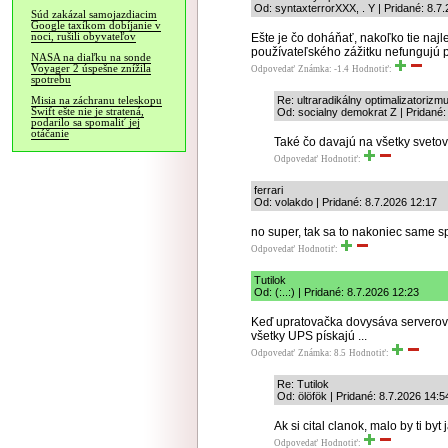
Od: syntaxterrorXXX, . Y | Pridané: 8.7
Súd zakázal samojazdiacim
Google taxíkom dobíjanie v
noci, rušili obyvateľov
Ešte je čo doháňať, nakoľko tie naj
používateľského zážitku nefungujú 
NASA na diaľku na sonde
Voyager 2 úspešne znížila
Odpovedať
Známka: -1.4
Hodnotiť:
spotrebu
Re: ultraradikálny optimalizatorizm
Misia na záchranu teleskopu
Swift ešte nie je stratená,
Od: socialny demokrat Z | Pridané:
podarilo sa spomaliť jej
otáčanie
Také čo davajú na všetky svetové
Odpovedať
Hodnotiť:
ferrari
Od: volakdo | Pridané: 8.7.2026 12:17
no super, tak sa to nakoniec same sp
Odpovedať
Hodnotiť:
Tutilok
Od: (:..:) | Pridané: 8.7.2026 12:23
Keď upratovačka dovysáva serverovň
všetky UPS pískajú ...
Odpovedať
Známka: 8.5
Hodnotiť:
Re: Tutilok
Od: ölöfök | Pridané: 8.7.2026 14:5
Ak si cital clanok, malo by ti b
Odpovedať
Hodnotiť: