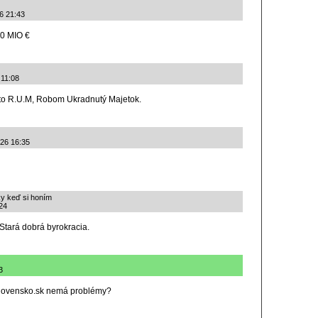
26 21:43
100 MIO €
 11:08
 to R.U.M, Robom Ukradnutý Majetok.
026 16:35
ky keď si honím
:24
Stará dobrá byrokracia.
3
 slovensko.sk nemá problémy?