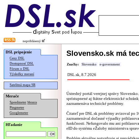
neprihlásený
Slovensko.sk má te
DSL pripojenie
Ceny DSL
Dostupnosť DSL
Značky:
Slovensko
e-government
Fórum o DSL
Výsledky meraní
DSL.sk, 8.7.2026
Satelitná mapa SR
Ústredný portál verejnej správy Slovensko.
Merače
sprístupnené aj štátne elektronické schránk
Speedmeter
Merania
zaznamenáva technické problémy.
Pingmeter
Googlemeter
Čitateľ pre DSL.sk problémy avizoval po 1
zaznamenával dočasné výpadky prihlasova
funkčnosti. Nefungovalo mu ani prihlaso
Hľadanie
eID do systému eŽaloby ministerstva spravo
Problém aktuálne
potvrdzuje
aj prevádzko