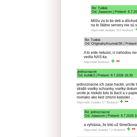
Re: Tutilok
Od: Jaaasom | Pridané: 8.7.2
Môžu za to tie deti a dôcho
na to štátne servery nie sú 
Odpovedať
Známka: 10.0
Hodnotiť:
Re: Tutilok
Od: OriginalnyKoumakSK | Pridané:
A to este netusis, ci nahodou n
vedla NAS-ka.
Odpovedať
Hodnotiť:
jednoznacne
Od: truhlik3 | Pridané: 8.7.2026 16:39
jednoznacne ich zase hackli, urcite
stratili vsetky schranky, vsetky do
urcite je niekdo kdo to tlacil a v pap
rovnako ako ked zmizol kataster ...
Odpovedať
Známka: 6.7
Hodnotiť:
Re: jednoznacne
Od: Jaaasom | Pridané: 8.7.2026 1
a vyhlásia, že toto už šimečko
Odpovedať
Známka: 7.5
Hodnotiť: