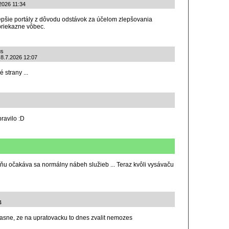
.2026 11:34
lepšie portály z dôvodu odstávok za účelom zlepšovania
priekazne vôbec.
us
 8.7.2026 12:07
 strany ...
ravilo :D
u očakáva sa normálny nábeh služieb ... Teraz kvôli vysávaču
4
yt jasne, ze na upratovacku to dnes zvalit nemozes