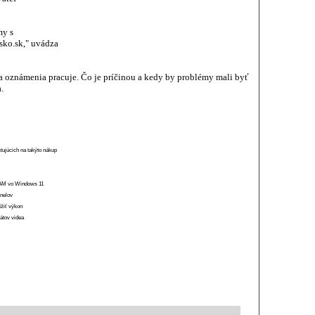
my s
sko.sk," uvádza
a oznámenia pracuje. Čo je príčinou a kedy by problémy mali byť
.
stujúcich na takýto nákup
 RAM vo Windows 11
anelov
ížiť výkon
átov videa