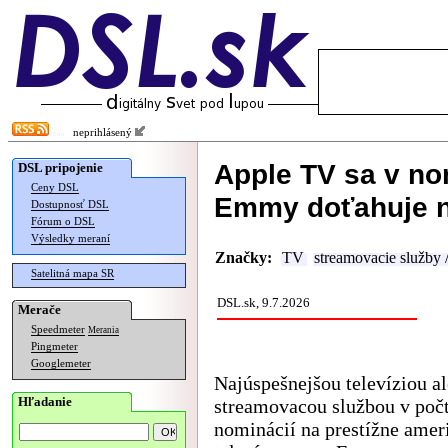
neprihlásený
Apple TV sa v no
DSL pripojenie
Ceny DSL
Emmy doťahuje n
Dostupnosť DSL
Fórum o DSL
Výsledky meraní
Značky:
TV
streamovacie služby
Satelitná mapa SR
DSL.sk, 9.7.2026
Merače
Speedmeter
Merania
Pingmeter
Googlemeter
Najúspešnejšou televíziou a
Hľadanie
streamovacou službou v poč
nominácií na prestížne amer