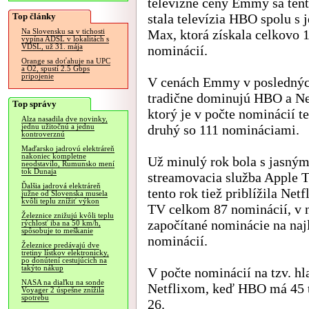
televízne ceny Emmy sa tent
Top články
stala televízia HBO spolu s 
Max, ktorá získala celkovo 
Na Slovensku sa v tichosti
vypína ADSL v lokalitách s
VDSL, už 31. mája
nominácií.
Orange sa doťahuje na UPC
a O2, spustí 2.5 Gbps
pripojenie
V cenách Emmy v poslednýc
tradične dominujú HBO a Net
Top správy
ktorý je v počte nominácií t
Alza nasadila dve novinky,
druhý so 111 nomináciami.
jednu užitočnú a jednu
kontroverznú
Maďarsko jadrovú elektráreň
nakoniec kompletne
Už minulý rok bola s jasný
neodstavilo, Rumunsko mení
tok Dunaja
streamovacia služba Apple 
Ďalšia jadrová elektráreň
tento rok tiež priblížila Net
južne od Slovenska musela
kvôli teplu znížiť výkon
TV celkom 87 nominácií, v 
Železnice znižujú kvôli teplu
započítané nominácie na naj
rýchlosť iba na 50 km/h,
spôsobuje to meškanie
nominácií.
Železnice predávajú dve
tretiny lístkov elektronicky,
po donútení cestujúcich na
takýto nákup
V počte nominácií na tzv. 
NASA na diaľku na sonde
Netflixom, keď HBO má 45 t
Voyager 2 úspešne znížila
spotrebu
26.