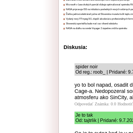
Microsoft v čase drahých pamätí sľubuje optimalizovať spotrebu
NASA pripravuje ISS na inštaláciu posledných nových solárnych p
Ďalšia jadrová elektráreň južne od Slovenska musela kvôli teplu zn
Vydaný nový FFmpeg 9.0, zlepšil akceleráciu profesionálnych form
Slovenská sporiteľňa bude mať cez víkend odstávku
NASA na diaľku na sonde Voyager 2 úspešne znížila spotrebu
Diskusia:
spider noir
Od reg.: roob_ | Pridané: 9
yo to bol napad, osadit 
Cage-a. Nedopozeral som
atmosferu ako SinCity, al
Odpovedať
Známka: 0.0
Hodnoti
Je to tak
Od: tajtrlik | Pridané: 9.7.2