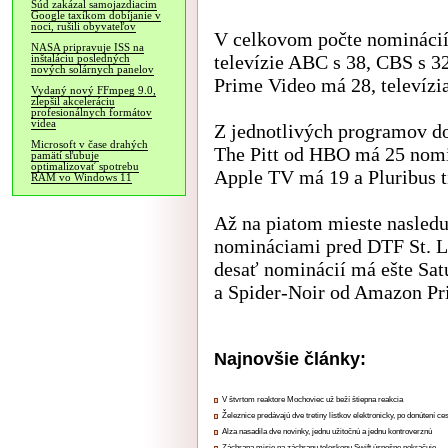
Súd zakázal samojazdiacim
Google taxíkom dobíjanie v
noci, rušili obyvateľov
V celkovom počte nominácií
NASA pripravuje ISS na
televízie ABC s 38, CBS s 
inštaláciu posledných
nových solárnych panelov
Prime Video má 28, televízi
Vydaný nový FFmpeg 9.0,
zlepšil akceleráciu
profesionálnych formátov
videa
Z jednotlivých programov 
Microsoft v čase drahých
The Pitt od HBO má 25 nomi
pamätí sľubuje
optimalizovať spotrebu
Apple TV má 19 a Pluribus 
RAM vo Windows 11
Až na piatom mieste nasleduj
nomináciami pred DTF St. 
desať nominácií má ešte Sa
a Spider-Noir od Amazon Pr
Najnovšie články:
V štvrtom reaktore Mochoviec už beží štiepna reakcia
Železnice predávajú dve tretiny lístkov elektronicky, po donútení ce
Alza nasadila dve novinky, jednu užitočnú a jednu kontroverznú
Záchrana misie na záchranu teleskopu Swift úspešne pokračuje