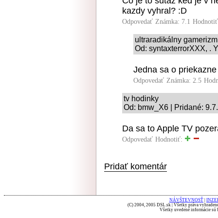
Co je to sutaz ked je v n
kazdy vyhral? :D
Odpovedať
Známka: 7.1
Hodnoti
ultraradikálny gameriz
Od: syntaxterrorXXX, . Y
Jedna sa o priekazne 
Odpovedať
Známka: 2.5
Hodn
tv hodinky
Od: bmw_X6 | Pridané: 9.7
Da sa to Apple TV pozer
Odpovedať
Hodnotiť:
Pridať komentár
NÁVŠTEVNOSŤ
|
INZE
(C) 2004, 2005 DSL.sk | Všetky práva vyhradené
Všetky uvedené informácie sú b