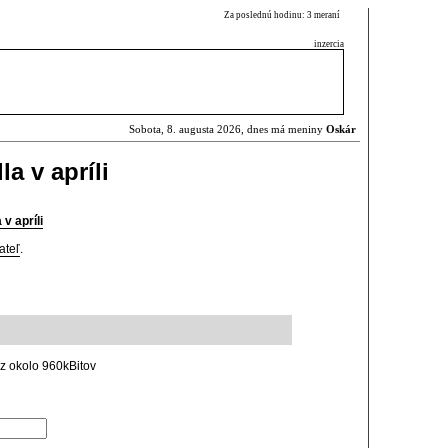
Za poslednú hodinu: 3 meraní
inzercia
Sobota, 8. augusta 2026, dnes má meniny
Oskár
a v apríli
v apríli
ateľ
.
iez okolo 960kBitov