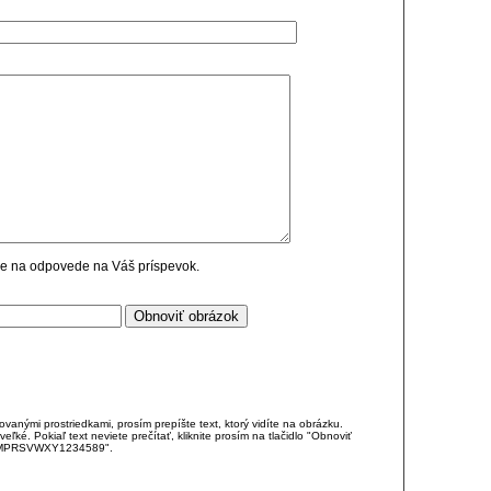
cie na odpovede na Váš príspevok.
anými prostriedkami, prosím prepíšte text, ktorý vidíte na obrázku.
é. Pokiaľ text neviete prečítať, kliknite prosím na tlačidlo "Obnoviť
DJKMPRSVWXY1234589".