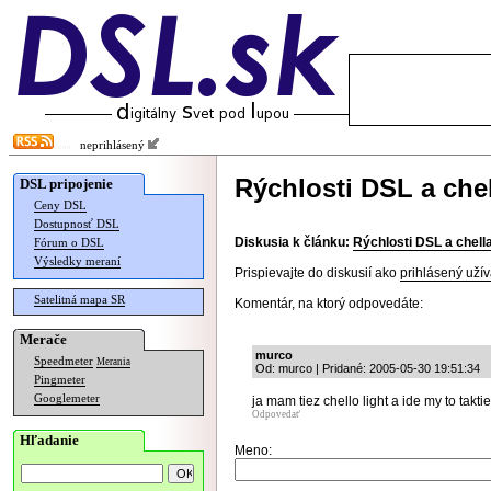
neprihlásený
Rýchlosti DSL a chell
DSL pripojenie
Ceny DSL
Dostupnosť DSL
Diskusia k článku:
Rýchlosti DSL a chella 
Fórum o DSL
Výsledky meraní
Prispievajte do diskusií ako
prihlásený užív
Satelitná mapa SR
Komentár, na ktorý odpovedáte:
Merače
murco
Speedmeter
Merania
Od: murco | Pridané: 2005-05-30 19:51:34
Pingmeter
Googlemeter
ja mam tiez chello light a ide my to takt
Odpovedať
Hľadanie
Meno: