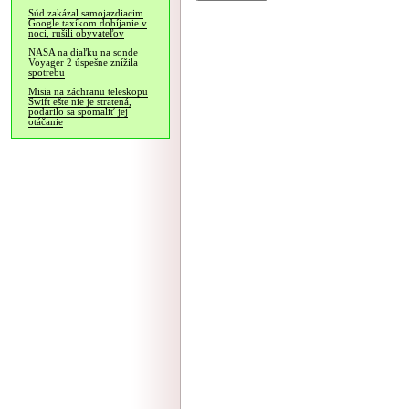
Súd zakázal samojazdiacim
Google taxíkom dobíjanie v
noci, rušili obyvateľov
NASA na diaľku na sonde
Voyager 2 úspešne znížila
spotrebu
Misia na záchranu teleskopu
Swift ešte nie je stratená,
podarilo sa spomaliť jej
otáčanie