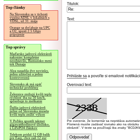
Titulok:
Top články
Na Slovensku sa v tichosti
vypína ADSL v lokalitách s
Text:
VDSL, už 31. mája
Orange sa doťahuje na UPC
a O2, spustí 2.5 Gbps
pripojenie
Top správy
Maďarsko jadrovú elektráreň
nakoniec kompletne
neodstavilo, Rumunsko mení
tok Dunaja
Alza nasadila dve novinky,
jednu užitočnú a jednu
Prihláste sa
a povoľte si emailové notifiká
kontroverznú
Slovensko.sk má opäť
Overovací text:
technické problémy
Železnice znižujú kvôli teplu
rýchlosť iba na 50 km/h,
spôsobuje to meškanie
Ďalšia jadrová elektráreň
južne od Slovenska musela
kvôli teplu znížiť výkon
Pre overenie, že komentár sa nepridáva automatizov
V Poľsku spustili takmer
Písmená musíte zadávať rovnako ako na obrázku veľk
gigawatthodinové úložisko,
obrázok". V texte sa používajú iba znaky "BC
z LiFePO4 článkov
Telekom pridal 12 GB balík
pre Easy, chce zaň 12 eur