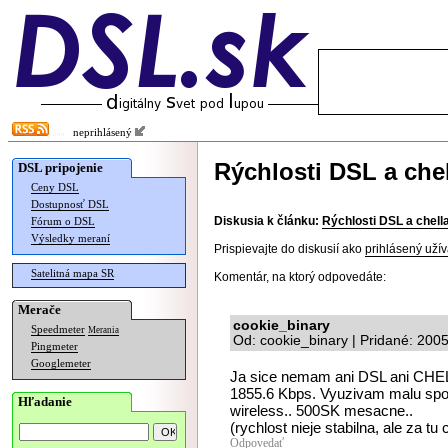
neprihlásený
Rýchlosti DSL a chell
DSL pripojenie
Ceny DSL
Dostupnosť DSL
Diskusia k článku:
Rýchlosti DSL a chella 
Fórum o DSL
Výsledky meraní
Prispievajte do diskusií ako
prihlásený užív
Satelitná mapa SR
Komentár, na ktorý odpovedáte:
Merače
cookie_binary
Speedmeter
Merania
Od: cookie_binary | Pridané: 200
Pingmeter
Googlemeter
Ja sice nemam ani DSL ani CHELL
1855.6 Kbps. Vyuzivam malu spol
Hľadanie
wireless.. 500SK mesacne..
(rychlost nieje stabilna, ale za tu
Odpovedať