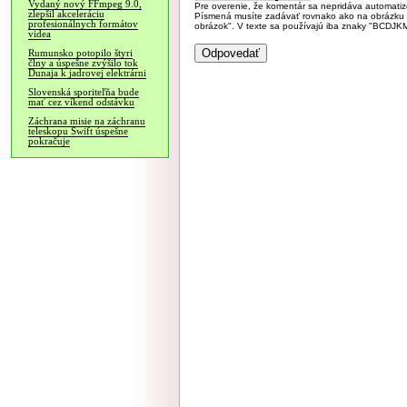
Vydaný nový FFmpeg 9.0,
Pre overenie, že komentár sa nepridáva automatizov
zlepšil akceleráciu
Písmená musíte zadávať rovnako ako na obrázku veľk
profesionálnych formátov
obrázok". V texte sa používajú iba znaky "BC
videa
Rumunsko potopilo štyri
člny a úspešne zvýšilo tok
Dunaja k jadrovej elektrárni
Slovenská sporiteľňa bude
mať cez víkend odstávku
Záchrana misie na záchranu
teleskopu Swift úspešne
pokračuje