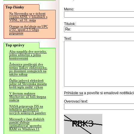
Top články
Meno:
Na Slovensku sa v tichosti
vypína ADSL v lokalitách s
VDSL, už 31. mája
Titulok:
Orange sa doťahuje na UPC
a O2, spustí 2.5 Gbps
pripojenie
Text:
Top správy
Alza nasadila dve novinky,
jednu užitočnú a jednu
kontroverznú
Železnice predávajú dve
tretiny lístkov elektronicky,
po donútení cestujúcich na
takýto nákup
Ďalšia jadrová elektráreň
južne od Slovenska musela
kvôli teplu znížiť výkon
Prihláste sa
a povoľte si emailové notifiká
V štvrtom reaktore
Mochoviec už beží štiepna
reakcia
Overovací text:
NASA pripravuje ISS na
inštaláciu posledných
nových solárnych panelov
Microsoft v čase drahých
pamätí sľubuje
optimalizovať spotrebu
RAM vo Windows 11