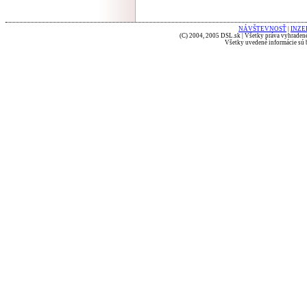
NÁVŠTEVNOSŤ
|
INZE
(C) 2004, 2005 DSL.sk | Všetky práva vyhradené
Všetky uvedené informácie sú b