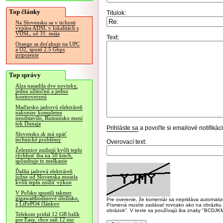
Top články
Titulok:
Na Slovensku sa v tichosti
vypína ADSL v lokalitách s
VDSL, už 31. mája
Text:
Orange sa doťahuje na UPC
a O2, spustí 2.5 Gbps
pripojenie
Top správy
Alza nasadila dve novinky,
jednu užitočnú a jednu
kontroverznú
Maďarsko jadrovú elektráreň
nakoniec kompletne
neodstavilo, Rumunsko mení
tok Dunaja
Prihláste sa
a povoľte si emailové notifiká
Slovensko.sk má opäť
technické problémy
Overovací text:
Železnice znižujú kvôli teplu
rýchlosť iba na 50 km/h,
spôsobuje to meškanie
Ďalšia jadrová elektráreň
južne od Slovenska musela
kvôli teplu znížiť výkon
V Poľsku spustili takmer
gigawatthodinové úložisko,
Pre overenie, že komentár sa nepridáva automatizov
z LiFePO4 článkov
Písmená musíte zadávať rovnako ako na obrázku veľk
obrázok". V texte sa používajú iba znaky "BC
Telekom pridal 12 GB balík
pre Easy, chce zaň 12 eur