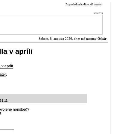
Za poslednú hodinu: 45 meraní
inzercia
Sobota, 8. augusta 2026, dnes má meniny
Oskár
a v apríli
v apríli
ateľ
.
31:11
povolene nonstop)?
!