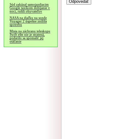
Súd zakázal samojazdiacim
Google taxíkom dobíjanie v
noci, rušili obyvateľov
NASA na diaľku na sonde
Voyager 2 úspešne znížila
spotrebu
Misia na záchranu teleskopu
Swift ešte nie je stratená,
podarilo sa spomaliť jej
otáčanie