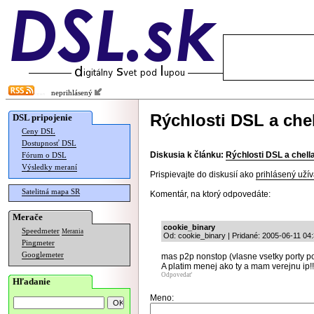
neprihlásený
Rýchlosti DSL a chell
DSL pripojenie
Ceny DSL
Dostupnosť DSL
Diskusia k článku:
Rýchlosti DSL a chella 
Fórum o DSL
Výsledky meraní
Prispievajte do diskusií ako
prihlásený užív
Satelitná mapa SR
Komentár, na ktorý odpovedáte:
Merače
cookie_binary
Speedmeter
Merania
Od: cookie_binary | Pridané: 2005-06-11 04:
Pingmeter
Googlemeter
mas p2p nonstop (vlasne vsetky porty 
A platim menej ako ty a mam verejnu ip!!
Odpovedať
Hľadanie
Meno: