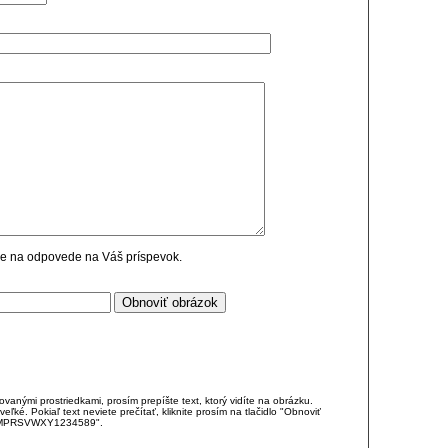
cie na odpovede na Váš príspevok.
anými prostriedkami, prosím prepíšte text, ktorý vidíte na obrázku.
é. Pokiaľ text neviete prečítať, kliknite prosím na tlačidlo "Obnoviť
DJKMPRSVWXY1234589".