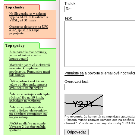
Titulok:
Top články
Na Slovensku sa v tichosti
vypína ADSL v lokalitách s
Text:
VDSL, už 31. mája
Orange sa doťahuje na UPC
a O2, spustí 2.5 Gbps
pripojenie
Top správy
Alza nasadila dve novinky,
jednu užitočnú a jednu
kontroverznú
Maďarsko jadrovú elektráreň
nakoniec kompletne
neodstavilo, Rumunsko mení
Prihláste sa
a povoľte si emailové notifiká
tok Dunaja
Ďalšia jadrová elektráreň
Overovací text:
južne od Slovenska musela
kvôli teplu znížiť výkon
Železnice znižujú kvôli teplu
rýchlosť iba na 50 km/h,
spôsobuje to meškanie
Železnice predávajú dve
tretiny lístkov elektronicky,
po donútení cestujúcich na
Pre overenie, že komentár sa nepridáva automatizov
takýto nákup
Písmená musíte zadávať rovnako ako na obrázku veľk
obrázok". V texte sa používajú iba znaky "BC
NASA na diaľku na sonde
Voyager 2 úspešne znížila
spotrebu