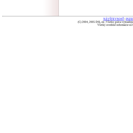
NÁVŠTEVNOSŤ
|
INZE
(C) 2004, 2005 DSL.sk | Všetky práva vyhradené
Všetky uvedené informácie sú b