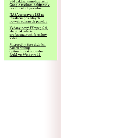
Súd zakázal samojazdiacim
Google taxíkom dobíjanie v
noci, rušili obyvateľov
NASA pripravuje ISS na
inštaláciu posledných
nových solárnych panelov
Vydaný nový FFmpeg 9.0,
zlepšil akceleráciu
profesionálnych formátov
videa
Microsoft v čase drahých
pamätí sľubuje
optimalizovať spotrebu
RAM vo Windows 11