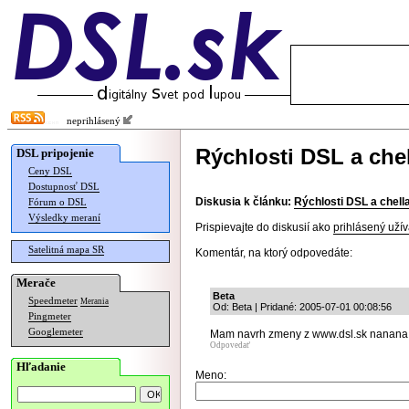
neprihlásený
Rýchlosti DSL a chel
DSL pripojenie
Ceny DSL
Dostupnosť DSL
Diskusia k článku:
Rýchlosti DSL a chella
Fórum o DSL
Výsledky meraní
Prispievajte do diskusií ako
prihlásený užív
Satelitná mapa SR
Komentár, na ktorý odpovedáte:
Merače
Beta
Speedmeter
Merania
Od: Beta | Pridané: 2005-07-01 00:08:56
Pingmeter
Googlemeter
Mam navrh zmeny z www.dsl.sk nanana w
Odpovedať
Hľadanie
Meno: