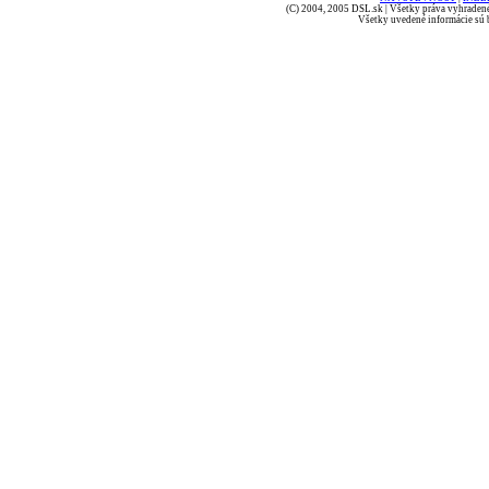
(C) 2004, 2005 DSL.sk | Všetky práva vyhradené
Všetky uvedené informácie sú b