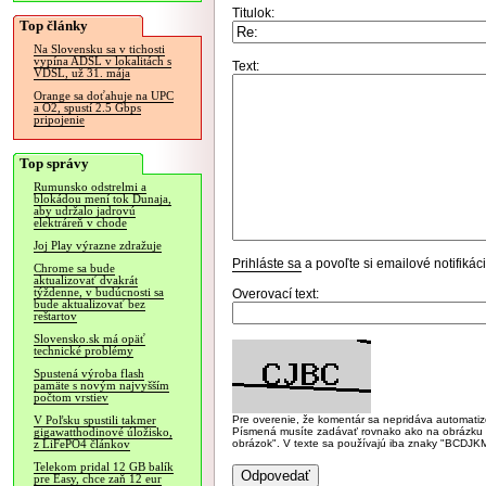
Titulok:
Top články
Na Slovensku sa v tichosti
vypína ADSL v lokalitách s
Text:
VDSL, už 31. mája
Orange sa doťahuje na UPC
a O2, spustí 2.5 Gbps
pripojenie
Top správy
Rumunsko odstrelmi a
blokádou mení tok Dunaja,
aby udržalo jadrovú
elektráreň v chode
Joj Play výrazne zdražuje
Prihláste sa
a povoľte si emailové notifiká
Chrome sa bude
aktualizovať dvakrát
týždenne, v budúcnosti sa
Overovací text:
bude aktualizovať bez
reštartov
Slovensko.sk má opäť
technické problémy
Spustená výroba flash
pamäte s novým najvyšším
počtom vrstiev
Pre overenie, že komentár sa nepridáva automatizov
V Poľsku spustili takmer
Písmená musíte zadávať rovnako ako na obrázku veľk
gigawatthodinové úložisko,
obrázok". V texte sa používajú iba znaky "BC
z LiFePO4 článkov
Telekom pridal 12 GB balík
pre Easy, chce zaň 12 eur