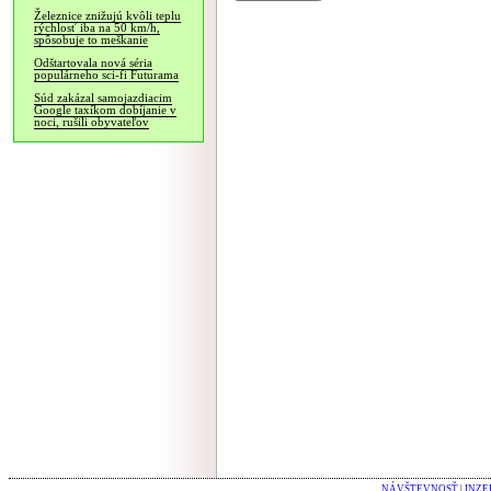
Železnice znižujú kvôli teplu
rýchlosť iba na 50 km/h,
spôsobuje to meškanie
Odštartovala nová séria
populárneho sci-fi Futurama
Súd zakázal samojazdiacim
Google taxíkom dobíjanie v
noci, rušili obyvateľov
NÁVŠTEVNOSŤ
|
INZE