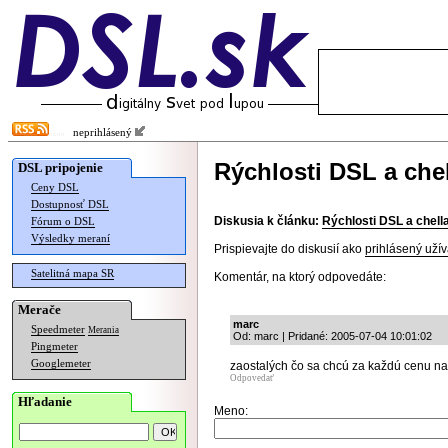
neprihlásený
Rýchlosti DSL a chel
DSL pripojenie
Ceny DSL
Dostupnosť DSL
Diskusia k článku:
Rýchlosti DSL a chella
Fórum o DSL
Výsledky meraní
Prispievajte do diskusií ako
prihlásený užív
Satelitná mapa SR
Komentár, na ktorý odpovedáte:
Merače
marc
Speedmeter
Merania
Od: marc | Pridané: 2005-07-04 10:01:02
Pingmeter
Googlemeter
zaostalých čo sa chcú za každú cenu na
Odpovedať
Hľadanie
Meno: