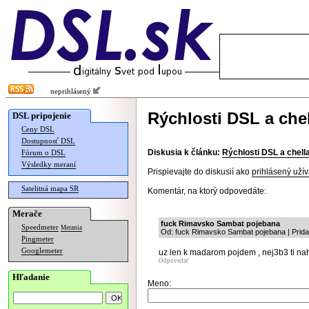
neprihlásený
Rýchlosti DSL a chel
DSL pripojenie
Ceny DSL
Dostupnosť DSL
Diskusia k článku:
Rýchlosti DSL a chella
Fórum o DSL
Výsledky meraní
Prispievajte do diskusií ako
prihlásený užív
Satelitná mapa SR
Komentár, na ktorý odpovedáte:
Merače
fuck Rimavsko Sambat pojebana
Speedmeter
Merania
Od: fuck Rimavsko Sambat pojebana | Prida
Pingmeter
Googlemeter
uz len k madarom pojdem , nej3b3 ti n
Odpovedať
Hľadanie
Meno: