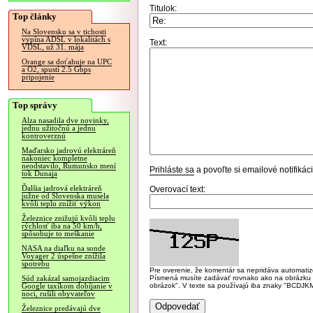
Titulok:
Top články
Na Slovensku sa v tichosti
vypína ADSL v lokalitách s
Text:
VDSL, už 31. mája
Orange sa doťahuje na UPC
a O2, spustí 2.5 Gbps
pripojenie
Top správy
Alza nasadila dve novinky,
jednu užitočnú a jednu
kontroverznú
Maďarsko jadrovú elektráreň
nakoniec kompletne
neodstavilo, Rumunsko mení
Prihláste sa
a povoľte si emailové notifiká
tok Dunaja
Ďalšia jadrová elektráreň
Overovací text:
južne od Slovenska musela
kvôli teplu znížiť výkon
Železnice znižujú kvôli teplu
rýchlosť iba na 50 km/h,
spôsobuje to meškanie
NASA na diaľku na sonde
Voyager 2 úspešne znížila
spotrebu
Pre overenie, že komentár sa nepridáva automatizov
Písmená musíte zadávať rovnako ako na obrázku veľk
Súd zakázal samojazdiacim
obrázok". V texte sa používajú iba znaky "BC
Google taxíkom dobíjanie v
noci, rušili obyvateľov
Železnice predávajú dve