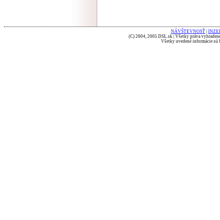
NÁVŠTEVNOSŤ
|
INZE
(C) 2004, 2005 DSL.sk | Všetky práva vyhradené
Všetky uvedené informácie sú b