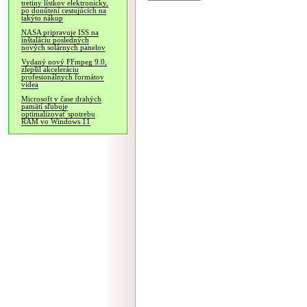
tretiny lístkov elektronicky,
po donútení cestujúcich na
takýto nákup
NASA pripravuje ISS na
inštaláciu posledných
nových solárnych panelov
Vydaný nový FFmpeg 9.0,
zlepšil akceleráciu
profesionálnych formátov
videa
Microsoft v čase drahých
pamätí sľubuje
optimalizovať spotrebu
RAM vo Windows 11