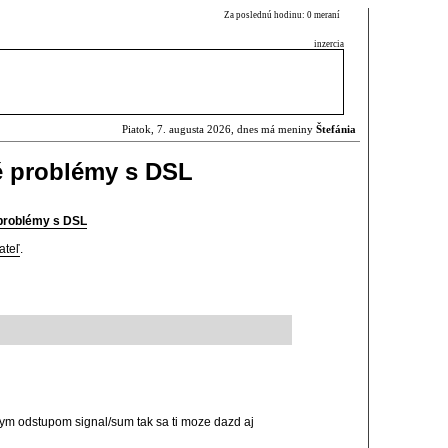
Za poslednú hodinu: 0 meraní
inzercia
Piatok, 7. augusta 2026, dnes má meniny
Štefánia
né problémy s DSL
 problémy s DSL
ateľ
.
ym odstupom signal/sum tak sa ti moze dazd aj