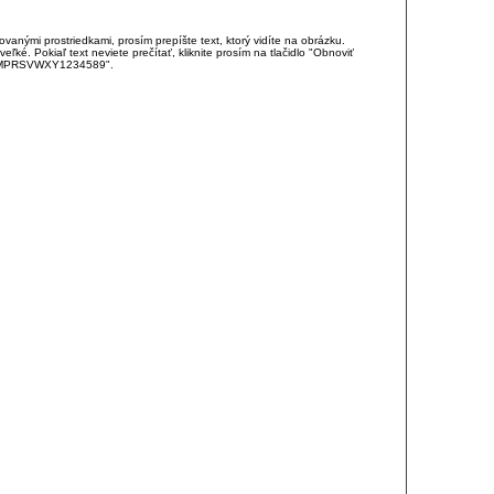
anými prostriedkami, prosím prepíšte text, ktorý vidíte na obrázku.
é. Pokiaľ text neviete prečítať, kliknite prosím na tlačidlo "Obnoviť
DJKMPRSVWXY1234589".