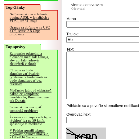
viem o com vravim
Top články
Odpovedať
Na Slovensku sa v tichosti
vypína ADSL v lokalitách s
Meno:
VDSL, už 31. mája
Orange sa doťahuje na UPC
a O2, spustí 2.5 Gbps
Titulok:
pripojenie
Top správy
Text:
Rumunsko odstrelmi a
blokádou mení tok Dunaja,
aby udržalo jadrovú
elektráreň v chode
Chrome sa bude
aktualizovať dvakrát
týždenne, v budúcnosti sa
bude aktualizovať bez
reštartov
Maďarsko jadrovú elektráreň
nakoniec kompletne
neodstavilo, Rumunsko mení
tok Dunaja
Prihláste sa
a povoľte si emailové notifiká
Slovensko.sk má opäť
technické problémy
Overovací text:
Železnice znižujú kvôli teplu
rýchlosť iba na 50 km/h,
spôsobuje to meškanie
V Poľsku spustili takmer
gigawatthodinové úložisko,
z LiFePO4 článkov