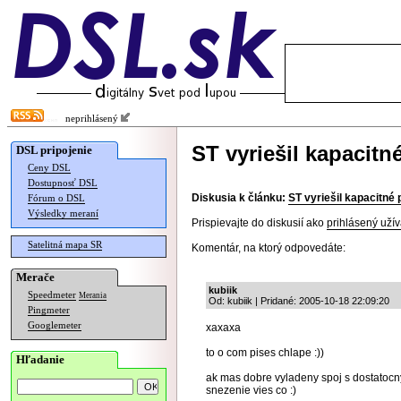
neprihlásený
ST vyriešil kapacit
DSL pripojenie
Ceny DSL
Dostupnosť DSL
Diskusia k článku:
ST vyriešil kapacitné
Fórum o DSL
Výsledky meraní
Prispievajte do diskusií ako
prihlásený užív
Satelitná mapa SR
Komentár, na ktorý odpovedáte:
Merače
kubiik
Speedmeter
Merania
Od: kubiik | Pridané: 2005-10-18 22:09:20
Pingmeter
Googlemeter
xaxaxa
to o com pises chlape :))
Hľadanie
ak mas dobre vyladeny spoj s dostatocn
snezenie vies co :)