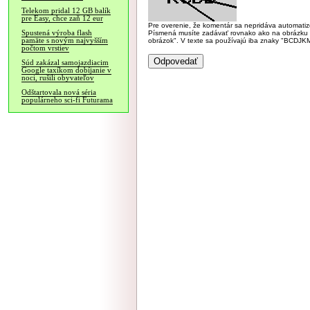
Telekom pridal 12 GB balík
pre Easy, chce zaň 12 eur
Pre overenie, že komentár sa nepridáva automatizov
Spustená výroba flash
Písmená musíte zadávať rovnako ako na obrázku veľk
pamäte s novým najvyšším
obrázok". V texte sa používajú iba znaky "BC
počtom vrstiev
Súd zakázal samojazdiacim
Google taxíkom dobíjanie v
noci, rušili obyvateľov
Odštartovala nová séria
populárneho sci-fi Futurama