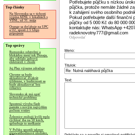
Potřebujete půjčku s nízkou úr
půjčka, protože nemáte žádné zaj
Top články
k zahájení svého osobního podni
Na Slovensku sa v tichosti
Pokud potřebujete další finanční
vypína ADSL v lokalitách s
VDSL, už 31. mája
půjčky od 5 000 Kč do 80 000 00
Orange sa doťahuje na UPC
kontaktujte nás: WhatsApp +420
a O2, spustí 2.5 Gbps
radeknovotny777@gmail.com
pripojenie
Odpovedať
Top správy
Meno:
Rumunsko odstrelmi a
blokádou mení tok Dunaja,
aby udržalo jadrovú
elektráreň v chode
Titulok:
Joj Play výrazne zdražuje
Chrome sa bude
aktualizovať dvakrát
Text:
týždenne, v budúcnosti sa
bude aktualizovať bez
reštartov
Slovensko.sk má opäť
technické problémy
Spustená výroba flash
pamäte s novým najvyšším
počtom vrstiev
Železnice znižujú kvôli teplu
rýchlosť iba na 50 km/h,
spôsobuje to meškanie
V Poľsku spustili takmer
gigawatthodinové úložisko,