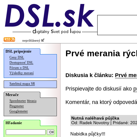
neprihlásený
Prvé merania rých
DSL pripojenie
Ceny DSL
Dostupnosť DSL
Fórum o DSL
Výsledky meraní
Diskusia k článku:
Prvé mer
Satelitná mapa SR
Prispievajte do diskusií ako
p
Merače
Komentár, na ktorý odpovedá
Speedmeter
Merania
Pingmeter
Googlemeter
Nutná naléhavá půjčka
Hľadanie
Od: Radek Novotny | Pridané: 20
Nabídka půjčky!!!