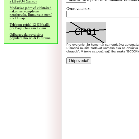
Prihláste sa
a povoľte si emailové notifiká
z LiFePO4 článkov
Maďarsko jadrovú elektráreň
Overovací text:
nakoniec kompletne
neodstavilo, Rumunsko mení
tok Dunaja
Telekom pridal 12 GB balík
pre Easy, chce zaň 12 eur
Odštartovala nová séria
populárneho sci-fi Futurama
Pre overenie, že komentár sa nepridáva automatizov
Písmená musíte zadávať rovnako ako na obrázku veľk
obrázok". V texte sa používajú iba znaky "BC