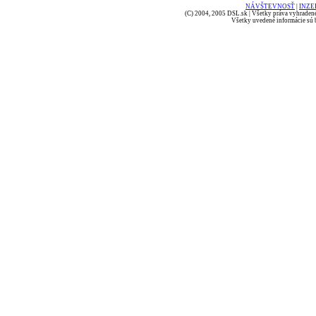
NÁVŠTEVNOSŤ
|
INZE
(C) 2004, 2005 DSL.sk | Všetky práva vyhradené
Všetky uvedené informácie sú b