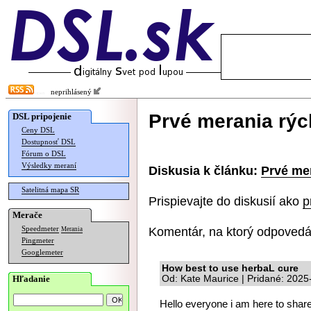
neprihlásený
Prvé merania rých
DSL pripojenie
Ceny DSL
Dostupnosť DSL
Fórum o DSL
Výsledky meraní
Diskusia k článku:
Prvé mer
Satelitná mapa SR
Prispievajte do diskusií ako
p
Merače
Komentár, na ktorý odpovedá
Speedmeter
Merania
Pingmeter
Googlemeter
How best to use herbaL cure
Hľadanie
Od: Kate Maurice | Pridané: 2025
Hello everyone i am here to share