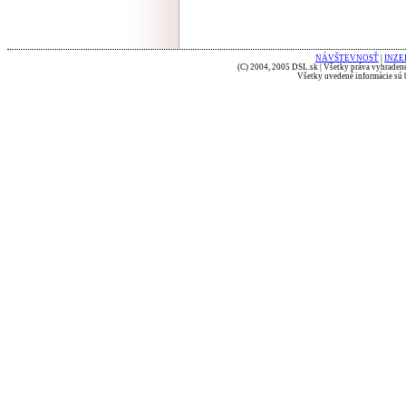
NÁVŠTEVNOSŤ
|
INZE
(C) 2004, 2005 DSL.sk | Všetky práva vyhradené
Všetky uvedené informácie sú b