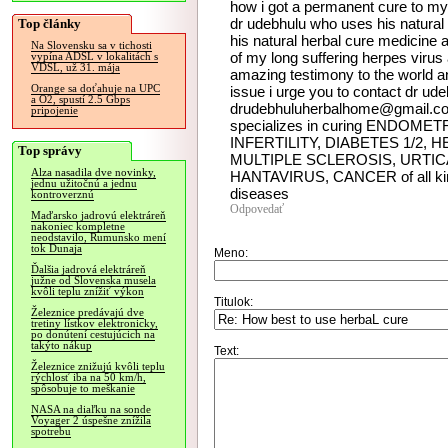
how i got a permanent cure to my 
dr udebhulu who uses his natural bo
Top články
his natural herbal cure medicine at f
Na Slovensku sa v tichosti
of my long suffering herpes virus
vypína ADSL v lokalitách s
VDSL, už 31. mája
amazing testimony to the world an
Orange sa doťahuje na UPC
issue i urge you to contact dr ud
a O2, spustí 2.5 Gbps
drudebhuluherbalhome@gmail.com
pripojenie
specializes in curing ENDOME
INFERTILITY, DIABETES 1/2, H
Top správy
MULTIPLE SCLEROSIS, URTIC
Alza nasadila dve novinky,
HANTAVIRUS, CANCER of all kind
jednu užitočnú a jednu
diseases
kontroverznú
Odpovedať
Maďarsko jadrovú elektráreň
nakoniec kompletne
neodstavilo, Rumunsko mení
tok Dunaja
Meno:
Ďalšia jadrová elektráreň
južne od Slovenska musela
kvôli teplu znížiť výkon
Titulok:
Železnice predávajú dve
tretiny lístkov elektronicky,
po donútení cestujúcich na
takýto nákup
Text:
Železnice znižujú kvôli teplu
rýchlosť iba na 50 km/h,
spôsobuje to meškanie
NASA na diaľku na sonde
Voyager 2 úspešne znížila
spotrebu