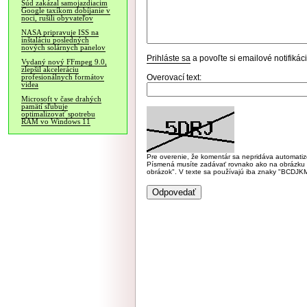
Súd zakázal samojazdiacim
Google taxíkom dobíjanie v
noci, rušili obyvateľov
NASA pripravuje ISS na
inštaláciu posledných
nových solárnych panelov
Prihláste sa
a povoľte si emailové notifiká
Vydaný nový FFmpeg 9.0,
zlepšil akceleráciu
Overovací text:
profesionálnych formátov
videa
Microsoft v čase drahých
pamätí sľubuje
optimalizovať spotrebu
RAM vo Windows 11
Pre overenie, že komentár sa nepridáva automatizov
Písmená musíte zadávať rovnako ako na obrázku veľk
obrázok". V texte sa používajú iba znaky "BC