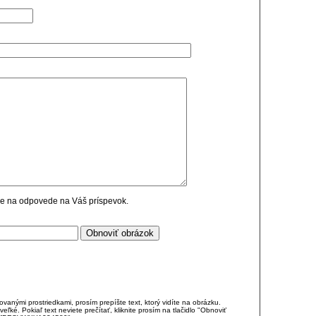
cie na odpovede na Váš príspevok.
anými prostriedkami, prosím prepíšte text, ktorý vidíte na obrázku.
é. Pokiaľ text neviete prečítať, kliknite prosím na tlačidlo "Obnoviť