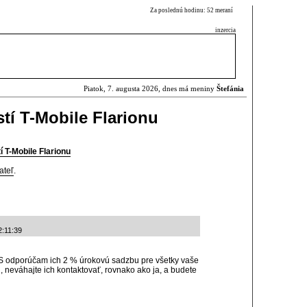
Za poslednú hodinu: 52 meraní
inzercia
Piatok, 7. augusta 2026, dnes má meniny
Štefánia
tí T-Mobile Flarionu
 T-Mobile Flarionu
ateľ
.
:11:39
dporúčam ich 2 % úrokovú sadzbu pre všetky vaše
, neváhajte ich kontaktovať, rovnako ako ja, a budete