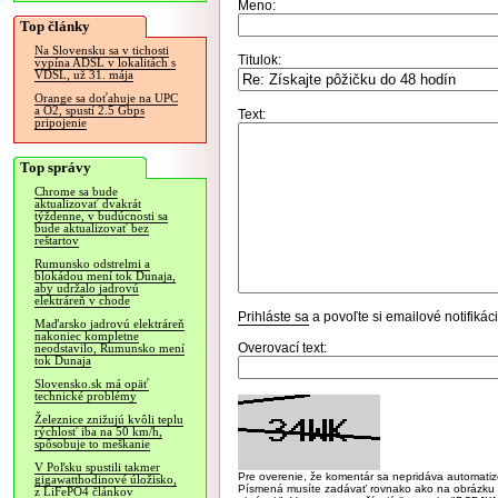
Meno:
Top články
Na Slovensku sa v tichosti
Titulok:
vypína ADSL v lokalitách s
VDSL, už 31. mája
Orange sa doťahuje na UPC
a O2, spustí 2.5 Gbps
Text:
pripojenie
Top správy
Chrome sa bude
aktualizovať dvakrát
týždenne, v budúcnosti sa
bude aktualizovať bez
reštartov
Rumunsko odstrelmi a
blokádou mení tok Dunaja,
aby udržalo jadrovú
elektráreň v chode
Prihláste sa
a povoľte si emailové notifiká
Maďarsko jadrovú elektráreň
nakoniec kompletne
Overovací text:
neodstavilo, Rumunsko mení
tok Dunaja
Slovensko.sk má opäť
technické problémy
Železnice znižujú kvôli teplu
rýchlosť iba na 50 km/h,
spôsobuje to meškanie
V Poľsku spustili takmer
Pre overenie, že komentár sa nepridáva automatizov
gigawatthodinové úložisko,
Písmená musíte zadávať rovnako ako na obrázku veľk
z LiFePO4 článkov