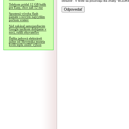
obrázok". V texte sa používajú iba znaky "BC
Telekom pridal 12 GB balík
pre Easy, chce zaň 12 eur
Spustená výroba flash
pamäte s novým najvyšším
počtom vrstiev
Súd zakázal samojazdiacim
Google taxíkom dobíjanie v
noci, rušili obyvateľov
Ďalšia jadrová elektráreň
južne od Slovenska musela
kvôli teplu znížiť výkon