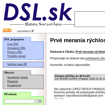
neprihlásený
Prvé merania rýchlos
DSL pripojenie
Ceny DSL
Dostupnosť DSL
Diskusia k článku:
Prvé merania rýchlostí
Fórum o DSL
Výsledky meraní
Prispievajte do diskusií ako
prihlásený užív
Satelitná mapa SR
Komentár, na ktorý odpovedáte:
Merače
Získajte pôžičku do 48 hodín
Speedmeter
Merania
Od: RODRI LOPEZ | Pridané: 2025-11-01 22
Pingmeter
Googlemeter
Ako zákazník LOPEZ GROUP FINANZAS o
finančné potreby. Ak potrebujete pôžičku
Hľadanie
spokojní: lopezfinanzas95@gmail.com
Odpovedať