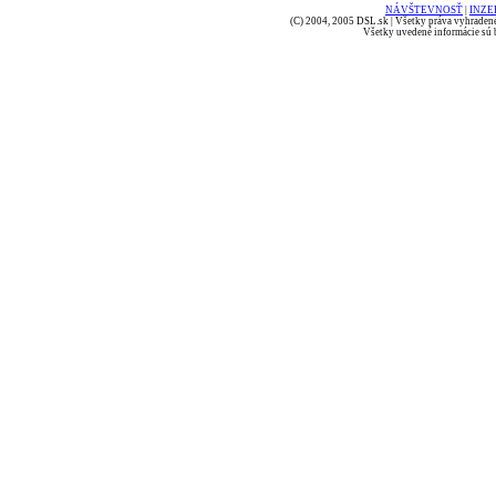
NÁVŠTEVNOSŤ
|
INZE
(C) 2004, 2005 DSL.sk | Všetky práva vyhradené
Všetky uvedené informácie sú b