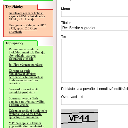
Top články
Meno:
Na Slovensku sa v tichosti
vypína ADSL v lokalitách s
VDSL, už 31. mája
Titulok:
Orange sa doťahuje na UPC
a O2, spustí 2.5 Gbps
pripojenie
Text:
Top správy
Rumunsko odstrelmi a
blokádou mení tok Dunaja,
aby udržalo jadrovú
elektráreň v chode
Joj Play výrazne zdražuje
Chrome sa bude
aktualizovať dvakrát
týždenne, v budúcnosti sa
bude aktualizovať bez
reštartov
Prihláste sa
a povoľte si emailové notifiká
Slovensko.sk má opäť
technické problémy
Overovací text:
Spustená výroba flash
pamäte s novým najvyšším
počtom vrstiev
Železnice znižujú kvôli teplu
rýchlosť iba na 50 km/h,
spôsobuje to meškanie
V Poľsku spustili takmer
gigawatthodinové úložisko,