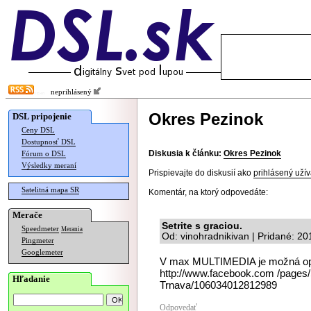
neprihlásený
Okres Pezinok
DSL pripojenie
Ceny DSL
Dostupnosť DSL
Diskusia k článku:
Okres Pezinok
Fórum o DSL
Výsledky meraní
Prispievajte do diskusií ako
prihlásený užív
Satelitná mapa SR
Komentár, na ktorý odpovedáte:
Merače
Setrite s graciou.
Speedmeter
Merania
Od: vinohradnikivan | Pridané: 2
Pingmeter
Googlemeter
V max MULTIMEDIA je možná opak
http://www.facebook.com /pa
Hľadanie
Trnava/106034012812989
Odpovedať