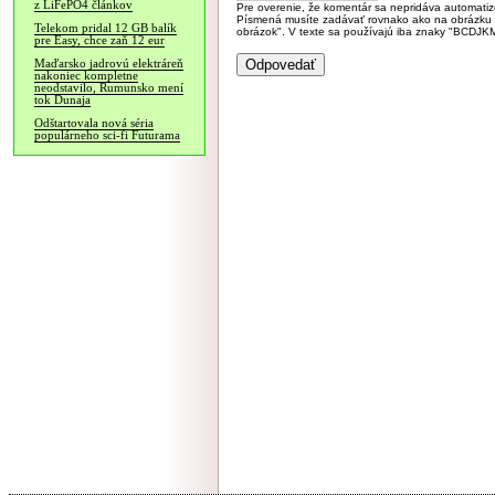
z LiFePO4 článkov
Pre overenie, že komentár sa nepridáva automatizov
Písmená musíte zadávať rovnako ako na obrázku veľk
Telekom pridal 12 GB balík
obrázok". V texte sa používajú iba znaky "BC
pre Easy, chce zaň 12 eur
Maďarsko jadrovú elektráreň
nakoniec kompletne
neodstavilo, Rumunsko mení
tok Dunaja
Odštartovala nová séria
populárneho sci-fi Futurama