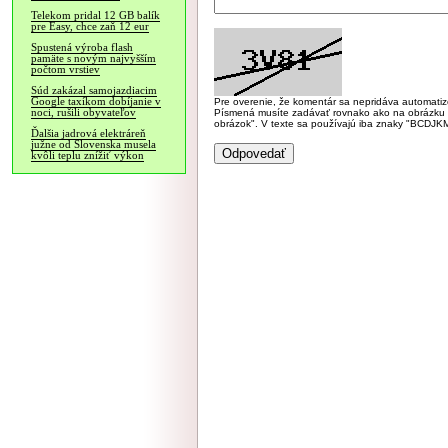
Telekom pridal 12 GB balík
pre Easy, chce zaň 12 eur
Spustená výroba flash
pamäte s novým najvyšším
počtom vrstiev
Súd zakázal samojazdiacim
Google taxíkom dobíjanie v
Pre overenie, že komentár sa nepridáva automatizov
noci, rušili obyvateľov
Písmená musíte zadávať rovnako ako na obrázku veľk
obrázok". V texte sa používajú iba znaky "BC
Ďalšia jadrová elektráreň
južne od Slovenska musela
kvôli teplu znížiť výkon