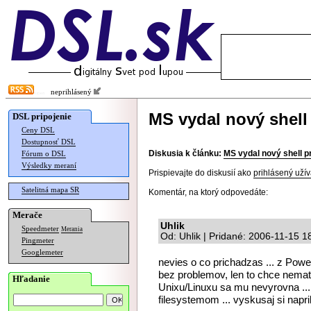
neprihlásený
MS vydal nový shel
DSL pripojenie
Ceny DSL
Dostupnosť DSL
Diskusia k článku:
MS vydal nový shell 
Fórum o DSL
Výsledky meraní
Prispievajte do diskusií ako
prihlásený užív
Satelitná mapa SR
Komentár, na ktorý odpovedáte:
Merače
Uhlik
Speedmeter
Merania
Od: Uhlik | Pridané: 2006-11-15 1
Pingmeter
Googlemeter
nevies o co prichadzas ... z Pow
bez problemov, len to chce nemat 
Hľadanie
Unixu/Linuxu sa mu nevyrovna ...
filesystemom ... vyskusaj si napri