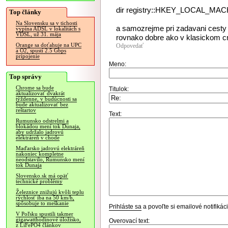
dir registry::HKEY_LOCAL_M
Top články
Na Slovensku sa v tichosti
a samozrejme pri zadavani cesty 
vypína ADSL v lokalitách s
VDSL, už 31. mája
rovnako dobre ako v klasickom cm
Orange sa doťahuje na UPC
Odpovedať
a O2, spustí 2.5 Gbps
pripojenie
Meno:
Top správy
Chrome sa bude
Titulok:
aktualizovať dvakrát
týždenne, v budúcnosti sa
bude aktualizovať bez
reštartov
Text:
Rumunsko odstrelmi a
blokádou mení tok Dunaja,
aby udržalo jadrovú
elektráreň v chode
Maďarsko jadrovú elektráreň
nakoniec kompletne
neodstavilo, Rumunsko mení
tok Dunaja
Slovensko.sk má opäť
technické problémy
Železnice znižujú kvôli teplu
rýchlosť iba na 50 km/h,
spôsobuje to meškanie
Prihláste sa
a povoľte si emailové notifiká
V Poľsku spustili takmer
gigawatthodinové úložisko,
Overovací text:
z LiFePO4 článkov