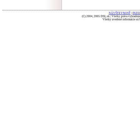
NÁVŠTEVNOSŤ
|
INZE
(C) 2004, 2005 DSL.sk | Všetky práva vyhradené
Všetky uvedené informácie sú b