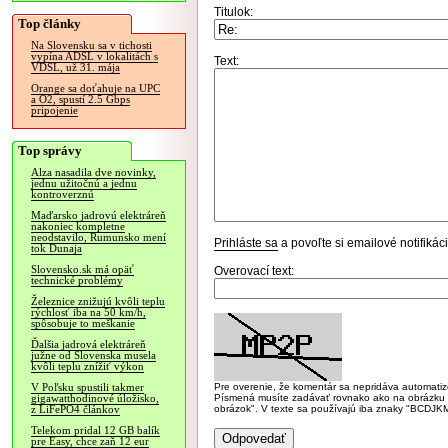
Titulok:
Top články
Na Slovensku sa v tichosti
vypína ADSL v lokalitách s
Text:
VDSL, už 31. mája
Orange sa doťahuje na UPC
a O2, spustí 2.5 Gbps
pripojenie
Top správy
Alza nasadila dve novinky,
jednu užitočnú a jednu
kontroverznú
Maďarsko jadrovú elektráreň
nakoniec kompletne
neodstavilo, Rumunsko mení
Prihláste sa
a povoľte si emailové notifiká
tok Dunaja
Slovensko.sk má opäť
Overovací text:
technické problémy
Železnice znižujú kvôli teplu
rýchlosť iba na 50 km/h,
spôsobuje to meškanie
Ďalšia jadrová elektráreň
južne od Slovenska musela
kvôli teplu znížiť výkon
Pre overenie, že komentár sa nepridáva automatizov
V Poľsku spustili takmer
Písmená musíte zadávať rovnako ako na obrázku veľk
gigawatthodinové úložisko,
obrázok". V texte sa používajú iba znaky "BC
z LiFePO4 článkov
Telekom pridal 12 GB balík
pre Easy, chce zaň 12 eur