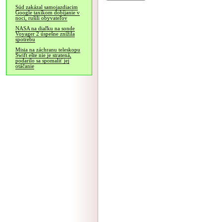
Súd zakázal samojazdiacim
Google taxíkom dobíjanie v
noci, rušili obyvateľov
NASA na diaľku na sonde
Voyager 2 úspešne znížila
spotrebu
Misia na záchranu teleskopu
Swift ešte nie je stratená,
podarilo sa spomaliť jej
otáčanie