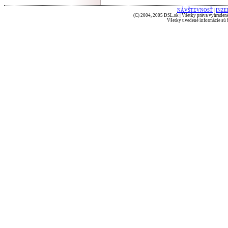
NÁVŠTEVNOSŤ
|
INZE
(C) 2004, 2005 DSL.sk | Všetky práva vyhradené
Všetky uvedené informácie sú b