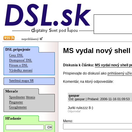
neprihlásený
MS vydal nový shel
DSL pripojenie
Ceny DSL
Dostupnosť DSL
Diskusia k článku:
MS vydal nový shell 
Fórum o DSL
Výsledky meraní
Prispievajte do diskusií ako
prihlásený užív
Satelitná mapa SR
Komentár, na ktorý odpovedáte:
Merače
gaspar
Speedmeter
Merania
Od: gaspar | Pridané: 2006-11-16 01:09:53
Pingmeter
Googlemeter
Jurki rulezzz 8-)
Odpovedať
Hľadanie
Meno: