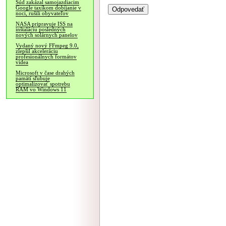
Súd zakázal samojazdiacim
Google taxíkom dobíjanie v
noci, rušili obyvateľov
NASA pripravuje ISS na
inštaláciu posledných
nových solárnych panelov
Vydaný nový FFmpeg 9.0,
zlepšil akceleráciu
profesionálnych formátov
videa
Microsoft v čase drahých
pamätí sľubuje
optimalizovať spotrebu
RAM vo Windows 11