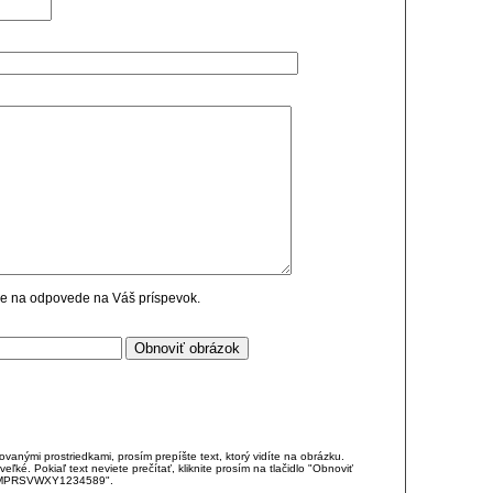
cie na odpovede na Váš príspevok.
anými prostriedkami, prosím prepíšte text, ktorý vidíte na obrázku.
é. Pokiaľ text neviete prečítať, kliknite prosím na tlačidlo "Obnoviť
DJKMPRSVWXY1234589".