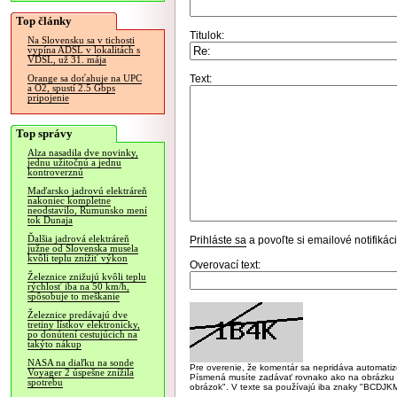
Top články
Titulok:
Na Slovensku sa v tichosti
vypína ADSL v lokalitách s
VDSL, už 31. mája
Text:
Orange sa doťahuje na UPC
a O2, spustí 2.5 Gbps
pripojenie
Top správy
Alza nasadila dve novinky,
jednu užitočnú a jednu
kontroverznú
Maďarsko jadrovú elektráreň
nakoniec kompletne
neodstavilo, Rumunsko mení
tok Dunaja
Ďalšia jadrová elektráreň
Prihláste sa
a povoľte si emailové notifiká
južne od Slovenska musela
kvôli teplu znížiť výkon
Overovací text:
Železnice znižujú kvôli teplu
rýchlosť iba na 50 km/h,
spôsobuje to meškanie
Železnice predávajú dve
tretiny lístkov elektronicky,
po donútení cestujúcich na
takýto nákup
NASA na diaľku na sonde
Pre overenie, že komentár sa nepridáva automatizov
Voyager 2 úspešne znížila
Písmená musíte zadávať rovnako ako na obrázku veľk
spotrebu
obrázok". V texte sa používajú iba znaky "BC