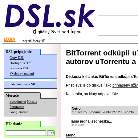
neprihlásený
BitTorrent odkúpil 
DSL pripojenie
Ceny DSL
autorov uTorrentu a
Dostupnosť DSL
Fórum o DSL
Výsledky meraní
Diskusia k článku:
BitTorrent odkúpil uT
Satelitná mapa SR
Prispievajte do diskusií ako
prihlásený užív
Komentár, na ktorý odpovedáte:
Merače
Speedmeter
Merania
Pingmeter
Netro
Googlemeter
Od: Netro | Pridané: 2006-12-12 13:05:36
lama jedna leecherska...
Hľadanie
Odpovedať
Meno: