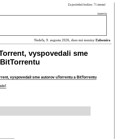
Za poslednú hodinu: 71 meraní
inzercia
Nedeľa, 9. augusta 2026, dnes má meniny
Ľubomíra
uTorrent, vyspovedali sme
 BitTorrentu
orrent, vyspovedali sme autorov uTorrentu a BitTorrentu
ateľ
.