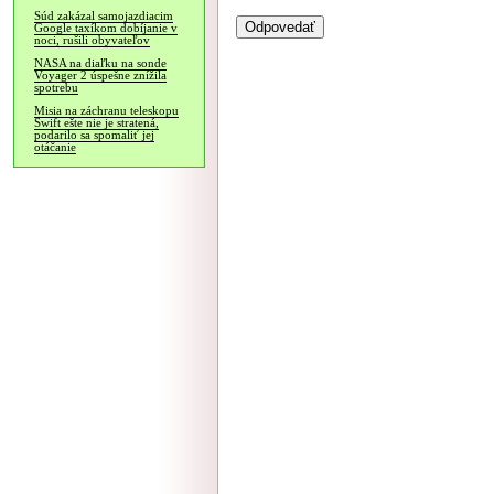
Súd zakázal samojazdiacim
Google taxíkom dobíjanie v
noci, rušili obyvateľov
NASA na diaľku na sonde
Voyager 2 úspešne znížila
spotrebu
Misia na záchranu teleskopu
Swift ešte nie je stratená,
podarilo sa spomaliť jej
otáčanie