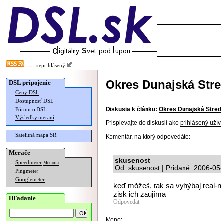
neprihlásený
Okres Dunajská Str
DSL pripojenie
Ceny DSL
Dostupnosť DSL
Diskusia k článku:
Okres Dunajská Stre
Fórum o DSL
Výsledky meraní
Prispievajte do diskusií ako
prihlásený užív
Satelitná mapa SR
Komentár, na ktorý odpovedáte:
Merače
skusenost
Speedmeter
Merania
Od: skusenost | Pridané: 2006-05
Pingmeter
Googlemeter
keď môžeš, tak sa vyhýbaj real-n
zisk ich zaujíma
Hľadanie
Odpovedať
Meno: