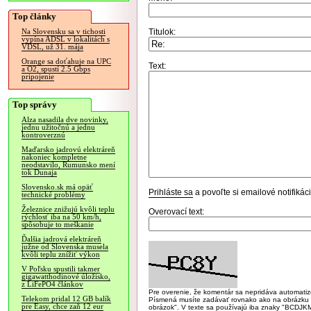
Top články
Titulok:
Na Slovensku sa v tichosti
vypína ADSL v lokalitách s
VDSL, už 31. mája
Orange sa doťahuje na UPC
Text:
a O2, spustí 2.5 Gbps
pripojenie
Top správy
Alza nasadila dve novinky,
jednu užitočnú a jednu
kontroverznú
Maďarsko jadrovú elektráreň
nakoniec kompletne
neodstavilo, Rumunsko mení
tok Dunaja
Slovensko.sk má opäť
Prihláste sa
a povoľte si emailové notifiká
technické problémy
Železnice znižujú kvôli teplu
Overovací text:
rýchlosť iba na 50 km/h,
spôsobuje to meškanie
Ďalšia jadrová elektráreň
južne od Slovenska musela
kvôli teplu znížiť výkon
V Poľsku spustili takmer
gigawatthodinové úložisko,
z LiFePO4 článkov
Pre overenie, že komentár sa nepridáva automatizov
Telekom pridal 12 GB balík
Písmená musíte zadávať rovnako ako na obrázku veľk
pre Easy, chce zaň 12 eur
obrázok". V texte sa používajú iba znaky "BC