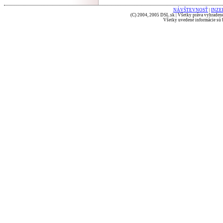
NÁVŠTEVNOSŤ
|
INZE
(C) 2004, 2005 DSL.sk | Všetky práva vyhradené
Všetky uvedené informácie sú b