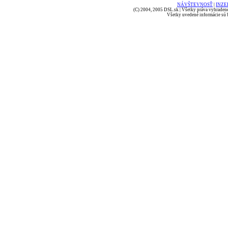
NÁVŠTEVNOSŤ
|
INZE
(C) 2004, 2005 DSL.sk | Všetky práva vyhradené
Všetky uvedené informácie sú b