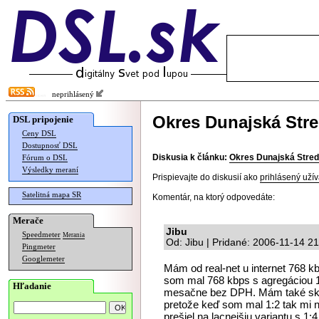
neprihlásený
Okres Dunajská Str
DSL pripojenie
Ceny DSL
Dostupnosť DSL
Diskusia k článku:
Okres Dunajská Stre
Fórum o DSL
Výsledky meraní
Prispievajte do diskusií ako
prihlásený užív
Satelitná mapa SR
Komentár, na ktorý odpovedáte:
Merače
Jibu
Speedmeter
Merania
Od: Jibu | Pridané: 2006-11-14 2
Pingmeter
Googlemeter
Mám od real-net u internet 768 
som mal 768 kbps s agregáciou 1
Hľadanie
mesačne bez DPH. Mám také skú
pretože keď som mal 1:2 tak mi ne
prešiel na lacnejšiu variantu s 1:4