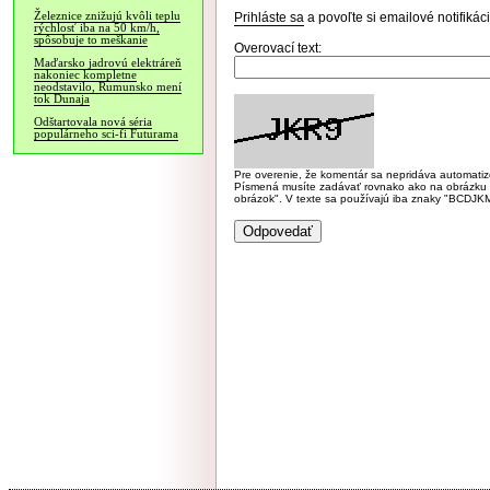
Železnice znižujú kvôli teplu
Prihláste sa
a povoľte si emailové notifiká
rýchlosť iba na 50 km/h,
spôsobuje to meškanie
Overovací text:
Maďarsko jadrovú elektráreň
nakoniec kompletne
neodstavilo, Rumunsko mení
tok Dunaja
Odštartovala nová séria
populárneho sci-fi Futurama
Pre overenie, že komentár sa nepridáva automatizov
Písmená musíte zadávať rovnako ako na obrázku veľk
obrázok". V texte sa používajú iba znaky "BC