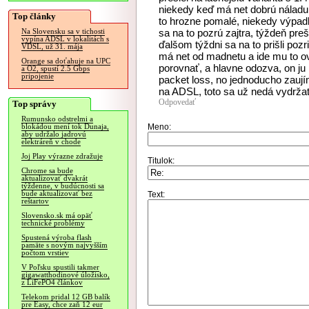
niekedy keď má net dobrú náladu, 
Top články
to hrozne pomalé, niekedy výpadk
sa na to pozrú zajtra, týždeň preši
Na Slovensku sa v tichosti
vypína ADSL v lokalitách s
ďalšom týždni sa na to prišli poz
VDSL, už 31. mája
má net od madnetu a ide mu to ov
Orange sa doťahuje na UPC
porovnať, a hlavne odozva, on ju 
a O2, spustí 2.5 Gbps
pripojenie
packet loss, no jednoducho zauj
na ADSL, toto sa už nedá vydržať
Odpovedať
Top správy
Rumunsko odstrelmi a
Meno:
blokádou mení tok Dunaja,
aby udržalo jadrovú
elektráreň v chode
Joj Play výrazne zdražuje
Titulok:
Chrome sa bude
aktualizovať dvakrát
týždenne, v budúcnosti sa
bude aktualizovať bez
Text:
reštartov
Slovensko.sk má opäť
technické problémy
Spustená výroba flash
pamäte s novým najvyšším
počtom vrstiev
V Poľsku spustili takmer
gigawatthodinové úložisko,
z LiFePO4 článkov
Telekom pridal 12 GB balík
pre Easy, chce zaň 12 eur